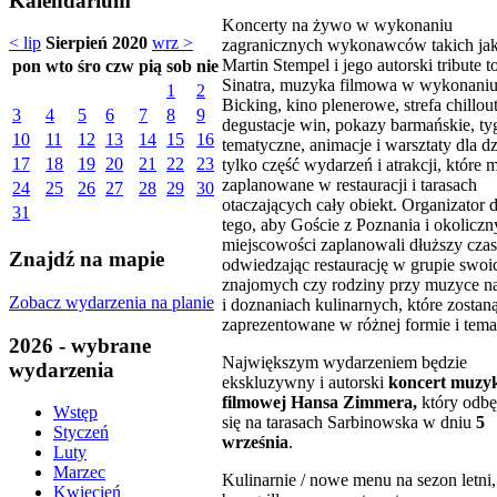
Kalendarium
Koncerty na żywo w wykonaniu
< lip
Sierpień 2020
wrz >
zagranicznych wykonawców takich ja
Martin Stempel i jego autorski tribute t
pon
wto
śro
czw
pią
sob
nie
Sinatra, muzyka filmowa w wykonaniu
1
2
Bicking, kino plenerowe, strefa chillou
3
4
5
6
7
8
9
degustacje win, pokazy barmańskie, ty
10
11
12
13
14
15
16
tematyczne, animacje i warsztaty dla dz
17
18
19
20
21
22
23
tylko część wydarzeń i atrakcji, które
zaplanowane w restauracji i tarasach
24
25
26
27
28
29
30
otaczających cały obiekt. Organizator 
31
tego, aby Goście z Poznania i okolicz
miejscowości zaplanowali dłuższy czas
Znajdź na mapie
odwiedzając restaurację w grupie swoi
znajomych czy rodziny przy muzyce n
Zobacz wydarzenia na planie
i doznaniach kulinarnych, które zostan
zaprezentowane w różnej formie i tema
2026 - wybrane
Największym wydarzeniem będzie
wydarzenia
ekskluzywny i autorski
koncert muzy
filmowej Hansa Zimmera,
który odbę
Wstęp
się na tarasach Sarbinowska w dniu
5
Styczeń
września
.
Luty
Marzec
Kulinarnie / nowe menu na sezon letni,
Kwiecień