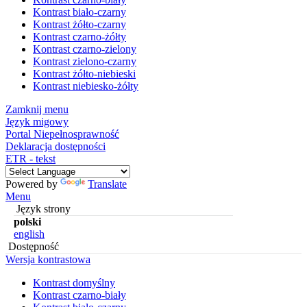
Kontrast biało-czarny
Kontrast żółto-czarny
Kontrast czarno-żółty
Kontrast czarno-zielony
Kontrast zielono-czarny
Kontrast żółto-niebieski
Kontrast niebiesko-żółty
Zamknij menu
Język migowy
Portal Niepełnosprawność
Deklaracja dostępności
ETR - tekst
Powered by
Translate
Menu
Język strony
polski
english
Dostępność
Wersja kontrastowa
Kontrast domyślny
Kontrast czarno-biały