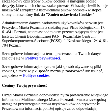
szczegółowy opis typów plików cookies, a następnie podjąć
decyzję, które z nich chcesz zaakceptować. W każdej chwili istnieje
możliwość zarządzania ustawieniami plików cookies - w stopce
strony umieściliśmy link do
"Zmień ustawienia Cookies"
.
Administratorem danych osobowych użytkowników serwisu jest
Prezydent Miasta Poznania z siedzibą przy Placu Kolegiackim 17,
61-841 Poznań, natomiast podmiotem przetwarzającym dane jest
Instytut Chemii Bioorganicznej PAN - Poznańskie Centrum
Superkomputerowo-Sieciowe (PCSS) ul. Noskowskiego 12/14, 61-
704 Poznań.
Szczegółowe informacje na temat przetwarzania Twoich danych
znajdują się w
Polityce prywatności
.
Szczegółowe informacje o tym, w jaki sposób używane są pliki
cookies, a także w jaki sposób można je zablokować lub usunąć,
znajdziesz w
Polityce cookies
.
Cenimy Twoją prywatność
Urząd Miasta Poznania odpowiedzialny za prowadzenie Miejskiego
Informatora Multimedialnego Miasta Poznania, zwraca szczególną
uwagę na przestrzeganie prawa użytkowników do prywatności.
Prezentowana informacja poniżej opisuje za co odpowiadają