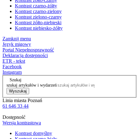
Kontrast żółto-czarny
Kontrast czarno-żółty
Kontrast czarno-zielony
Kontrast zielono-czarny
Kontrast żółto-niebieski
Kontrast niebiesko-żółty
Zamknij menu
Język migowy
Portal Niepełnosprawność
Deklaracja dostępności
ETR - tekst
Facebook
Instagram
Szukaj
szukaj artykułów i wydarzeń
Wyszukaj
Linia miasta Poznań
61 646 33 44
Dostępność
Wersja kontrastowa
Kontrast domyślny
Kontrast czarno-biały