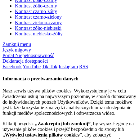
Kontrast biało-czarny
Kontrast żółto-czarny
Kontrast czarno-żółty
Kontrast czarno-zielony
Kontrast zielono-czarny
Kontrast żółto-niebieski
Kontrast niebiesko-żółty
Zamknij menu
Język migowy
Portal Niepełnosprawność
Deklaracja dostępności
Facebook
YouTube
Tik Tok
Instagram
RSS
Informacja o przetwarzaniu danych
Nasz serwis używa plików cookies. Wykorzystujemy je w celu
świadczenia usług na najwyższym poziomie, w sposób dopasowany
do indywidualnych potrzeb Użytkowników. Dzięki temu możliwe
jest także korzystanie z narzędzi analitycznych oraz udostępnianie
funkcji mediów społecznościowych i odtwarzacza wideo.
Kliknij przycisk
„Zaakceptuj lub zamknij”
, by wyrazić zgodę na
używanie plików cookies i przejść bezpośrednio do strony lub
„Wyświetl ustawienia plików cookies”
, aby zobaczyć