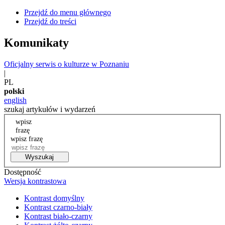
Przejdź do menu głównego
Przejdź do treści
Komunikaty
Oficjalny serwis o kulturze w Poznaniu
|
PL
polski
english
szukaj artykułów i wydarzeń
wpisz
frazę
wpisz frazę
Wyszukaj
Dostępność
Wersja kontrastowa
Kontrast domyślny
Kontrast czarno-biały
Kontrast biało-czarny