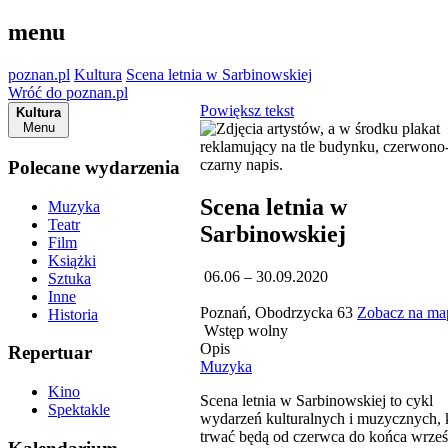
menu
poznan.pl
Kultura
Scena letnia w Sarbinowskiej
Wróć do poznan.pl
Powiększ tekst
Kultura
Menu
Polecane wydarzenia
Scena letnia w
Muzyka
Teatr
Sarbinowskiej
Film
Książki
06.06 – 30.09.2020
Sztuka
Inne
Poznań, Obodrzycka 63
Zobacz na ma
Historia
Wstęp wolny
Opis
Repertuar
Muzyka
Kino
Scena letnia w Sarbinowskiej to cykl
Spektakle
wydarzeń kulturalnych i muzycznych, 
trwać będą od czerwca do końca wrześ