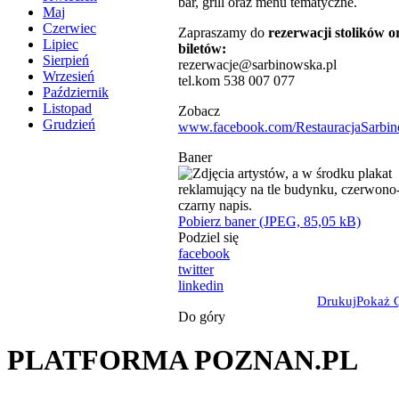
bar, grill oraz menu tematyczne.
Maj
Czerwiec
Zapraszamy do
rezerwacji stolików o
Lipiec
biletów:
Sierpień
rezerwacje@sarbinowska.pl
Wrzesień
tel.kom 538 007 077
Październik
Listopad
Zobacz
Grudzień
www.facebook.com/RestauracjaSarbin
Baner
Pobierz baner (JPEG, 85,05 kB)
Podziel się
facebook
twitter
linkedin
Drukuj
Pokaż 
Do góry
PLATFORMA POZNAN.PL