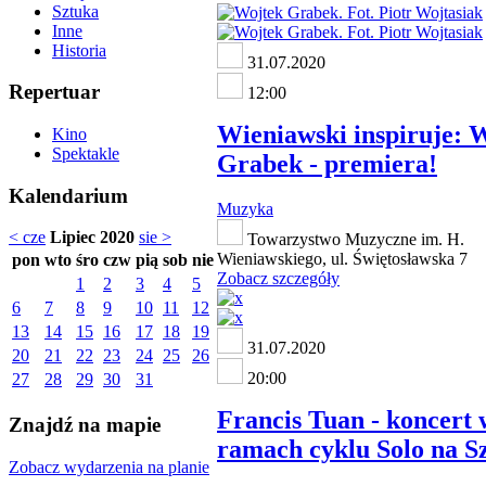
Sztuka
Inne
Historia
31.07.2020
Repertuar
12:00
Wieniawski inspiruje: 
Kino
Spektakle
Grabek - premiera!
Kalendarium
Muzyka
< cze
Lipiec 2020
sie >
Towarzystwo Muzyczne im. H.
Wieniawskiego, ul. Świętosławska 7
pon
wto
śro
czw
pią
sob
nie
Zobacz szczegóły
1
2
3
4
5
6
7
8
9
10
11
12
13
14
15
16
17
18
19
31.07.2020
20
21
22
23
24
25
26
20:00
27
28
29
30
31
Francis Tuan - koncert 
Znajdź na mapie
ramach cyklu Solo na S
Zobacz wydarzenia na planie