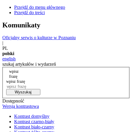
Przejdź do menu głównego
Przejdź do treści
Komunikaty
Oficjalny serwis o kulturze w Poznaniu
|
PL
polski
english
szukaj artykułów i wydarzeń
wpisz
frazę
wpisz frazę
Wyszukaj
Dostępność
Wersja kontrastowa
Kontrast domyślny
Kontrast czarno-biały
Kontrast biało-czarny