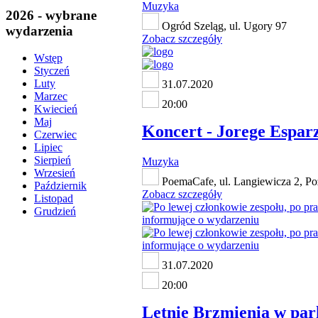
Muzyka
2026 - wybrane
Ogród Szeląg, ul. Ugory 97
wydarzenia
Zobacz szczegóły
Wstęp
Styczeń
Luty
31.07.2020
Marzec
20:00
Kwiecień
Maj
Koncert - Jorege Espar
Czerwiec
Lipiec
Sierpień
Muzyka
Wrzesień
PoemaCafe, ul. Langiewicza 2, P
Październik
Zobacz szczegóły
Listopad
Grudzień
31.07.2020
20:00
Letnie Brzmienia w pa