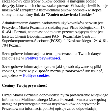
szczegółowy opis typów plików cookies, a następnie podjąć
decyzję, które z nich chcesz zaakceptować. W każdej chwili istnieje
możliwość zarządzania ustawieniami plików cookies - w stopce
strony umieściliśmy link do
"Zmień ustawienia Cookies"
.
Administratorem danych osobowych użytkowników serwisu jest
Prezydent Miasta Poznania z siedzibą przy Placu Kolegiackim 17,
61-841 Poznań, natomiast podmiotem przetwarzającym dane jest
Instytut Chemii Bioorganicznej PAN - Poznańskie Centrum
Superkomputerowo-Sieciowe (PCSS) ul. Noskowskiego 12/14, 61-
704 Poznań.
Szczegółowe informacje na temat przetwarzania Twoich danych
znajdują się w
Polityce prywatności
.
Szczegółowe informacje o tym, w jaki sposób używane są pliki
cookies, a także w jaki sposób można je zablokować lub usunąć,
znajdziesz w
Polityce cookies
.
Cenimy Twoją prywatność
Urząd Miasta Poznania odpowiedzialny za prowadzenie Miejskiego
Informatora Multimedialnego Miasta Poznania, zwraca szczególną
uwagę na przestrzeganie prawa użytkowników do prywatności.
Prezentowana informacja poniżej opisuje za co odpowiadają