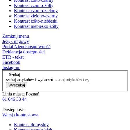
Kontrast żółto-czarny
Kontrast czarno-żółty
Kontrast czarno-zielony
Kontrast zielono-czarny
Kontrast żółto-niebieski
Kontrast niebiesko-żółty
Zamknij menu
Język migowy
Portal Niepełnosprawność
Deklaracja dostępności
ETR - tekst
Facebook
Instagram
Szukaj
szukaj artykułów i wydarzeń
Wyszukaj
Linia miasta Poznań
61 646 33 44
Dostępność
Wersja kontrastowa
Kontrast domyślny
Kontrast czarno-biały