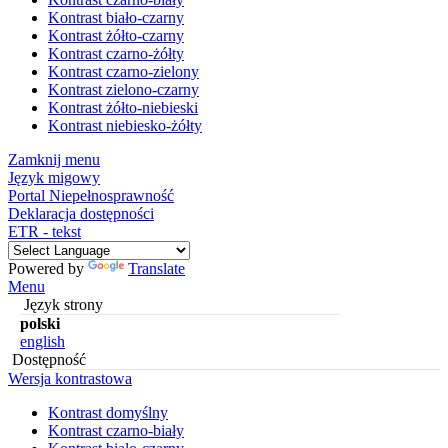
Kontrast biało-czarny
Kontrast żółto-czarny
Kontrast czarno-żółty
Kontrast czarno-zielony
Kontrast zielono-czarny
Kontrast żółto-niebieski
Kontrast niebiesko-żółty
Zamknij menu
Język migowy
Portal Niepełnosprawność
Deklaracja dostępności
ETR - tekst
Powered by
Translate
Menu
Język strony
polski
english
Dostępność
Wersja kontrastowa
Kontrast domyślny
Kontrast czarno-biały