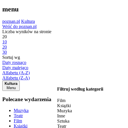
menu
poznan.pl
Kultura
Wróć do poznan.pl
Liczba wyników na stronie
20
10
20
30
Sortuj wg
Daty rosnąco
Daty malejąco
Alfabetu (A-Z)
Alfabetu (Z-A)
Kultura
Menu
Filtruj według kategorii
Polecane wydarzenia
Film
Książki
Muzyka
Muzyka
Teatr
Inne
Film
Sztuka
Książki
Teatr