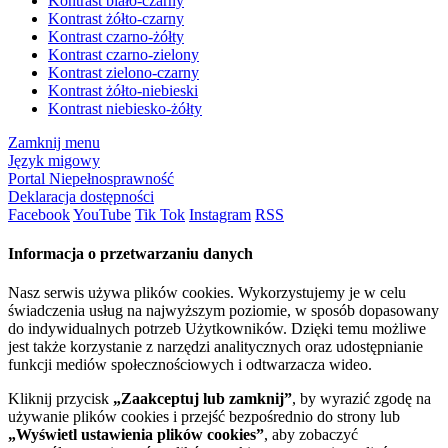
Kontrast biało-czarny
Kontrast żółto-czarny
Kontrast czarno-żółty
Kontrast czarno-zielony
Kontrast zielono-czarny
Kontrast żółto-niebieski
Kontrast niebiesko-żółty
Zamknij menu
Język migowy
Portal Niepełnosprawność
Deklaracja dostępności
Facebook
YouTube
Tik Tok
Instagram
RSS
Informacja o przetwarzaniu danych
Nasz serwis używa plików cookies. Wykorzystujemy je w celu
świadczenia usług na najwyższym poziomie, w sposób dopasowany
do indywidualnych potrzeb Użytkowników. Dzięki temu możliwe
jest także korzystanie z narzędzi analitycznych oraz udostępnianie
funkcji mediów społecznościowych i odtwarzacza wideo.
Kliknij przycisk
„Zaakceptuj lub zamknij”
, by wyrazić zgodę na
używanie plików cookies i przejść bezpośrednio do strony lub
„Wyświetl ustawienia plików cookies”
, aby zobaczyć