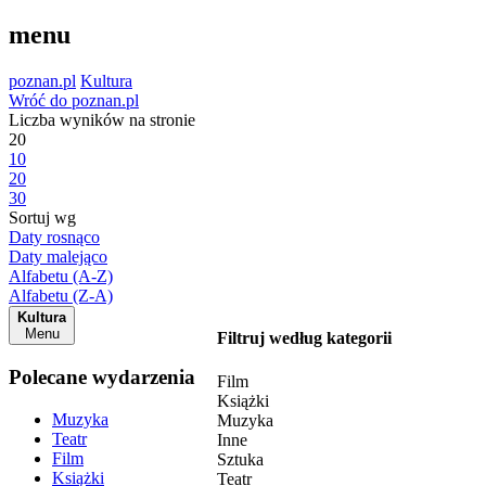
menu
poznan.pl
Kultura
Wróć do poznan.pl
Liczba wyników na stronie
20
10
20
30
Sortuj wg
Daty rosnąco
Daty malejąco
Alfabetu (A-Z)
Alfabetu (Z-A)
Kultura
Menu
Filtruj według kategorii
Polecane wydarzenia
Film
Książki
Muzyka
Muzyka
Teatr
Inne
Film
Sztuka
Książki
Teatr