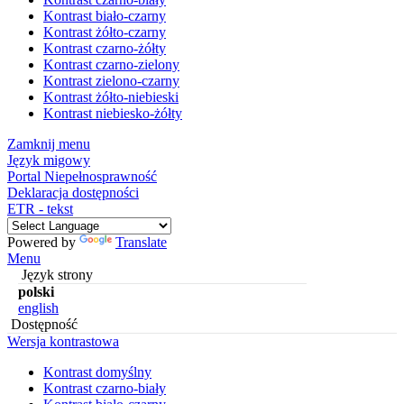
Kontrast biało-czarny
Kontrast żółto-czarny
Kontrast czarno-żółty
Kontrast czarno-zielony
Kontrast zielono-czarny
Kontrast żółto-niebieski
Kontrast niebiesko-żółty
Zamknij menu
Język migowy
Portal Niepełnosprawność
Deklaracja dostępności
ETR - tekst
Powered by
Translate
Menu
Język strony
polski
english
Dostępność
Wersja kontrastowa
Kontrast domyślny
Kontrast czarno-biały