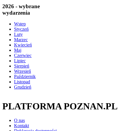
2026 - wybrane
wydarzenia
Wstęp
Styczeń
Luty
Marzec
Kwiecień
Maj
Czerwiec
Lipiec
Sierpień
Wrzesień
Październik
Listopad
Grudzień
PLATFORMA POZNAN.PL
O nas
Kontakt
Deklaracja dostępności