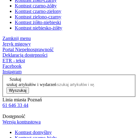
Kontrast żółto-czarny
Kontrast czarno-żółty
Kontrast czarno-zielony
Kontrast zielono-czarny
Kontrast żółto-niebieski
Kontrast niebiesko-żółty
Zamknij menu
Język migowy
Portal Niepełnosprawność
Deklaracja dostępności
ETR - tekst
Facebook
Instagram
Szukaj
szukaj artykułów i wydarzeń
Wyszukaj
Linia miasta Poznań
61 646 33 44
Dostępność
Wersja kontrastowa
Kontrast domyślny
Kontrast czarno-biały