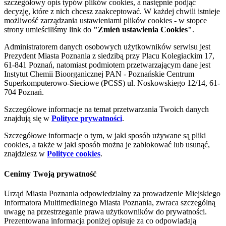
szczegółowy opis typów plików cookies, a następnie podjąć
decyzję, które z nich chcesz zaakceptować. W każdej chwili istnieje
możliwość zarządzania ustawieniami plików cookies - w stopce
strony umieściliśmy link do
"Zmień ustawienia Cookies"
.
Administratorem danych osobowych użytkowników serwisu jest
Prezydent Miasta Poznania z siedzibą przy Placu Kolegiackim 17,
61-841 Poznań, natomiast podmiotem przetwarzającym dane jest
Instytut Chemii Bioorganicznej PAN - Poznańskie Centrum
Superkomputerowo-Sieciowe (PCSS) ul. Noskowskiego 12/14, 61-
704 Poznań.
Szczegółowe informacje na temat przetwarzania Twoich danych
znajdują się w
Polityce prywatności
.
Szczegółowe informacje o tym, w jaki sposób używane są pliki
cookies, a także w jaki sposób można je zablokować lub usunąć,
znajdziesz w
Polityce cookies
.
Cenimy Twoją prywatność
Urząd Miasta Poznania odpowiedzialny za prowadzenie Miejskiego
Informatora Multimedialnego Miasta Poznania, zwraca szczególną
uwagę na przestrzeganie prawa użytkowników do prywatności.
Prezentowana informacja poniżej opisuje za co odpowiadają