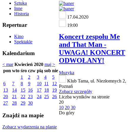
Sztuka
Inne
Historia
17.04.2020
Repertuar
19:00
Koncert zespołu Me
Kino
Spektakle
and That Man -
UWAGA! KONCERT
Kalendarium
ODWOŁANY!
< mar
Kwiecień 2020
maj >
pon
wto
śro
czw
pią
sob
nie
Muzyka
1
2
3
4
5
Klub Tama, ul. Niezłomnych 2,
6
7
8
9
10
11
12
Poznań
13
14
15
16
17
18
19
Zobacz szczegóły
20
21
22
23
24
25
26
Liczba wyników na stronie
20
27
28
29
30
10
20
30
Do góry
Znajdź na mapie
Zobacz wydarzenia na planie