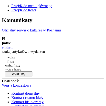
Przejdź do menu głównego
Przejdź do treści
Komunikaty
Oficjalny serwis o kulturze w Poznaniu
|
PL
polski
english
szukaj artykułów i wydarzeń
wpisz
frazę
wpisz frazę
Wyszukaj
Dostępność
Wersja kontrastowa
Kontrast domyślny
Kontrast czarno-biały
Kontrast biało-czarny