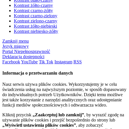
Kontrast biało-czarny
Kontrast żółto-czarny
Kontrast czarno-żółty
Kontrast czarno-zielony
Kontrast zielono-czarny
Kontrast żółto-niebieski
Kontrast niebiesko-żółty
Zamknij menu
Język migowy
Portal Niepełnosprawność
Deklaracja dostępności
Facebook
YouTube
Tik Tok
Instagram
RSS
Informacja o przetwarzaniu danych
Nasz serwis używa plików cookies. Wykorzystujemy je w celu
świadczenia usług na najwyższym poziomie, w sposób dopasowany
do indywidualnych potrzeb Użytkowników. Dzięki temu możliwe
jest także korzystanie z narzędzi analitycznych oraz udostępnianie
funkcji mediów społecznościowych i odtwarzacza wideo.
Kliknij przycisk
„Zaakceptuj lub zamknij”
, by wyrazić zgodę na
używanie plików cookies i przejść bezpośrednio do strony lub
„Wyświetl ustawienia plików cookies”
, aby zobaczyć