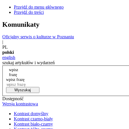
Przejdź do menu głównego
Przejdź do treści
Komunikaty
Oficjalny serwis o kulturze w Poznaniu
|
PL
polski
english
szukaj artykułów i wydarzeń
wpisz
frazę
wpisz frazę
Wyszukaj
Dostępność
Wersja kontrastowa
Kontrast domyślny
Kontrast czarno-biały
Kontrast biało-czarny