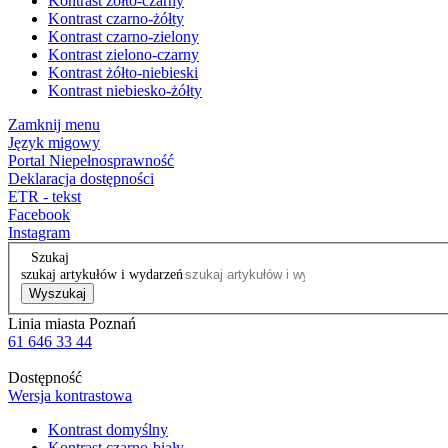
Kontrast żółto-czarny
Kontrast czarno-żółty
Kontrast czarno-zielony
Kontrast zielono-czarny
Kontrast żółto-niebieski
Kontrast niebiesko-żółty
Zamknij menu
Język migowy
Portal Niepełnosprawność
Deklaracja dostępności
ETR - tekst
Facebook
Instagram
Szukaj
szukaj artykułów i wydarzeń
Wyszukaj
Linia miasta Poznań
61 646 33 44
Dostępność
Wersja kontrastowa
Kontrast domyślny
Kontrast czarno-biały