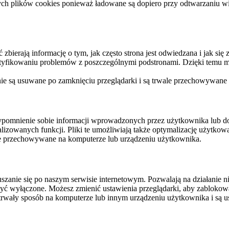
ych plików cookies ponieważ ładowane są dopiero przy odtwarzaniu wid
ierają informację o tym, jak często strona jest odwiedzana i jak się z 
ntyfikowaniu problemów z poszczególnymi podstronami. Dzięki temu mo
 nie są usuwane po zamknięciu przeglądarki i są trwale przechowywane
rzypomnienie sobie informacji wprowadzonych przez użytkownika lub 
nalizowanych funkcji. Pliki te umożliwiają także optymalizację użytko
ale przechowywane na komputerze lub urządzeniu użytkownika.
szanie się po naszym serwisie internetowym. Pozwalają na działanie ni
yć wyłączone. Możesz zmienić ustawienia przeglądarki, aby zablokować
trwały sposób na komputerze lub innym urządzeniu użytkownika i są u