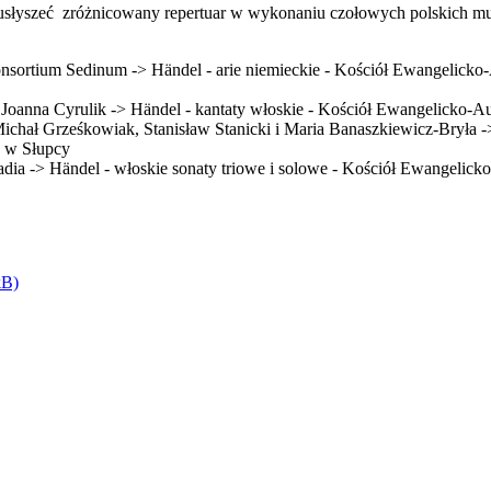
 usłyszeć zróżnicowany repertuar w wykonaniu czołowych polskich
onsortium Sedinum -> Händel - arie niemieckie - Kościół Ewangelic
 Joanna Cyrulik -> Händel - kantaty włoskie - Kościół Ewangelicko-
chał Grześkowiak, Stanisław Stanicki i Maria Banaszkiewicz-Bryła ->
 w Słupcy
adia -> Händel - włoskie sonaty triowe i solowe - Kościół Ewangelic
kB)