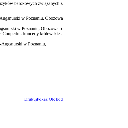
 muzyków barokowych związanych z
ko-Augsnurski w Poznaniu, Obozowa
Augsnurski w Poznaniu, Obozowa 5
 Couperin - koncerty królewskie -
ko-Augsnurski w Poznaniu,
Drukuj
Pokaż QR kod