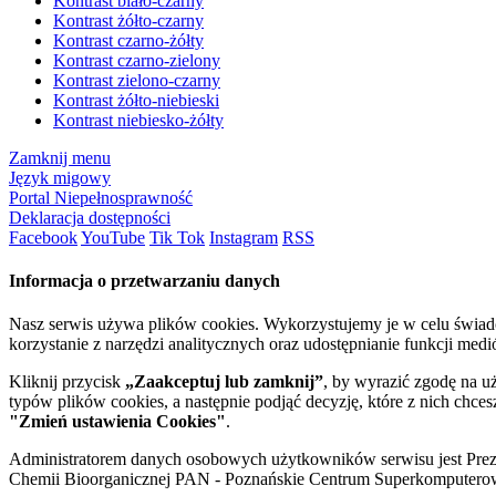
Kontrast biało-czarny
Kontrast żółto-czarny
Kontrast czarno-żółty
Kontrast czarno-zielony
Kontrast zielono-czarny
Kontrast żółto-niebieski
Kontrast niebiesko-żółty
Zamknij menu
Język migowy
Portal Niepełnosprawność
Deklaracja dostępności
Facebook
YouTube
Tik Tok
Instagram
RSS
Informacja o przetwarzaniu danych
Nasz serwis używa plików cookies. Wykorzystujemy je w celu świa
korzystanie z narzędzi analitycznych oraz udostępnianie funkcji me
Kliknij przycisk
„Zaakceptuj lub zamknij”
, by wyrazić zgodę na u
typów plików cookies, a następnie podjąć decyzję, które z nich chce
"Zmień ustawienia Cookies"
.
Administratorem danych osobowych użytkowników serwisu jest Prezyd
Chemii Bioorganicznej PAN - Poznańskie Centrum Superkomputerow