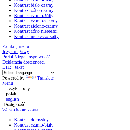
Kontrast biało-czarny
Kontrast żółto-czarny
Kontrast czarno-żółty
Kontrast czarno-zielony
Kontrast zielono-czarny
Kontrast żółto-niebieski
Kontrast niebiesko-żółty
Zamknij menu
Język migowy
Portal Niepełnosprawność
Deklaracja dostępności
ETR - tekst
Powered by
Translate
Menu
Język strony
polski
english
Dostępność
Wersja kontrastowa
Kontrast domyślny
Kontrast czarno-biały