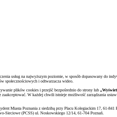
dczenia usług na najwyższym poziomie, w sposób dopasowany do indy
diów społecznościowych i odtwarzacza wideo.
żywanie plików cookies i przejść bezpośrednio do strony lub
„Wyświetl
sz zaakceptować. W każdej chwili istnieje możliwość zarządzania ustaw
ent Miasta Poznania z siedzibą przy Placu Kolegiackim 17, 61-841 P
o-Sieciowe (PCSS) ul. Noskowskiego 12/14, 61-704 Poznań.