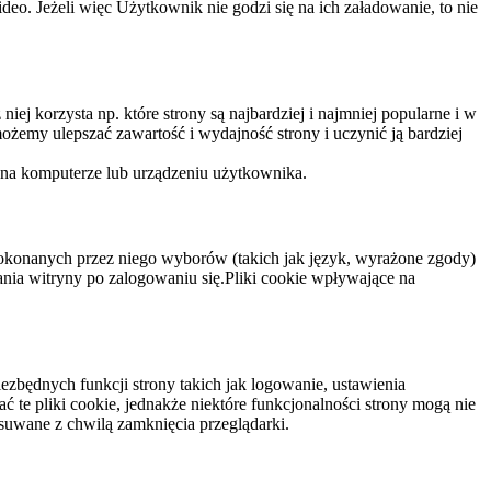
eo. Jeżeli więc Użytkownik nie godzi się na ich załadowanie, to nie
niej korzysta np. które strony są najbardziej i najmniej popularne i w
żemy ulepszać zawartość i wydajność strony i uczynić ją bardziej
 na komputerze lub urządzeniu użytkownika.
dokonanych przez niego wyborów (takich jak język, wyrażone zgody)
wania witryny po zalogowaniu się.Pliki cookie wpływające na
ezbędnych funkcji strony takich jak logowanie, ustawienia
 te pliki cookie, jednakże niektóre funkcjonalności strony mogą nie
suwane z chwilą zamknięcia przeglądarki.