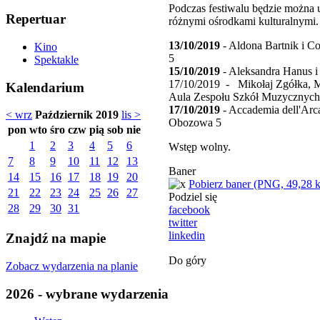
Podczas festiwalu będzie można
Repertuar
różnymi ośrodkami kulturalnymi.
13/10/2019
- Aldona Bartnik i C
Kino
5
Spektakle
15/10/2019
- Aleksandra Hanus i
17/10/2019 - Mikołaj Zgółka, Mi
Kalendarium
Aula Zespołu Szkół Muzycznych
17/10/2019
- Accademia dell'Arc
< wrz
Październik 2019
lis >
Obozowa 5
pon
wto
śro
czw
pią
sob
nie
1
2
3
4
5
6
Wstęp wolny.
7
8
9
10
11
12
13
Baner
14
15
16
17
18
19
20
Pobierz baner (PNG, 49,28 
21
22
23
24
25
26
27
Podziel się
28
29
30
31
facebook
twitter
linkedin
Znajdź na mapie
Do góry
Zobacz wydarzenia na planie
2026 - wybrane wydarzenia