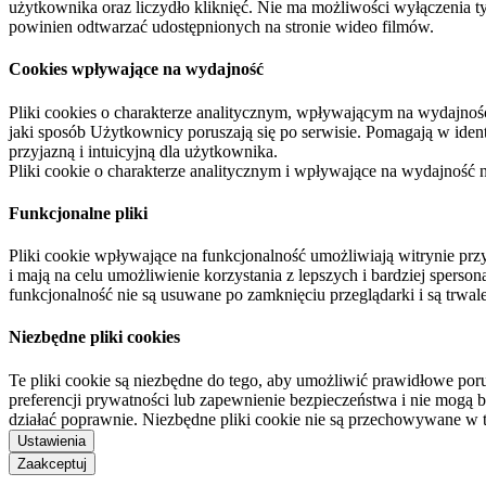
użytkownika oraz liczydło kliknięć. Nie ma możliwości wyłączenia t
powinien odtwarzać udostępnionych na stronie wideo filmów.
Cookies wpływające na wydajność
Pliki cookies o charakterze analitycznym, wpływającym na wydajność zb
jaki sposób Użytkownicy poruszają się po serwisie. Pomagają w ide
przyjazną i intuicyjną dla użytkownika.
Pliki cookie o charakterze analitycznym i wpływające na wydajność
Funkcjonalne pliki
Pliki cookie wpływające na funkcjonalność umożliwiają witrynie p
i mają na celu umożliwienie korzystania z lepszych i bardziej sperso
funkcjonalność nie są usuwane po zamknięciu przeglądarki i są trw
Niezbędne pliki cookies
Te pliki cookie są niezbędne do tego, aby umożliwić prawidłowe poru
preferencji prywatności lub zapewnienie bezpieczeństwa i nie mogą b
działać poprawnie. Niezbędne pliki cookie nie są przechowywane w 
Ustawienia
Zaakceptuj