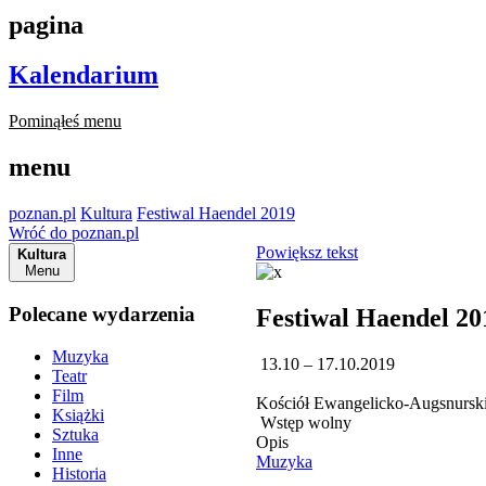
pagina
Kalendarium
Pominąłeś menu
menu
poznan.pl
Kultura
Festiwal Haendel 2019
Wróć do poznan.pl
Powiększ tekst
Kultura
Menu
Polecane wydarzenia
Festiwal Haendel 20
Muzyka
13.10 – 17.10.2019
Teatr
Film
Kościół Ewangelicko-Augsnursk
Książki
Wstęp wolny
Sztuka
Opis
Inne
Muzyka
Historia