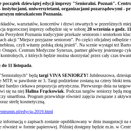
e początek dziewiątej edycji imprezy "Senioralni. Poznań". Cent
 - instytucjami, uniwersytetami, organizacjami pozarządowymi - 
arszym mieszkańcom Poznania.
ykładów, warsztatów, koncertów i drzwi otwartych w przeróżnych miej
cja tegorocznej imprezy odbędzie się w sobotę
28 września o godz. 1
ia Prezydent Poznania tradycyjnie przekaże seniorom i seniorkom klu
ach akcji "Miejsce przyjazne seniorom". Po części oficjalnej odbędzie 
ebleau, czyli witamy polską złotą jesień". Na scenie wystąpi też Bar
 Ostapei. Centrum Medyczne Synexus, partner główny jesiennego cyk
kontrolnych, z których będzie można skorzystać przez cały czas trwa
u
do 11 listopada
.
ą "Senioralnych" będą
targi VIVA SENIORZY!
Jubileuszowa, dziesiąt
e MTP, w pawilonie nr 3. Targi podzielone zostaną na cztery bloki te
nież bardzo ciekawa propozycja artystyczna. Pierwszego dnia na targow
awi się na niej
Halina Frąckowiak
. Podczas targów seniorzy będą mogl
czy smartfona. Program przewiduje również zajęcia związane z aktywno
 oraz strefę kosmetyczną.
centrumis.pl/edycja-2019.html
informacją o zapisach zostanie opublikowany w dniu inauguracji na 
 również w formie papierowej. Później dostępny będzie m.in. w Centr