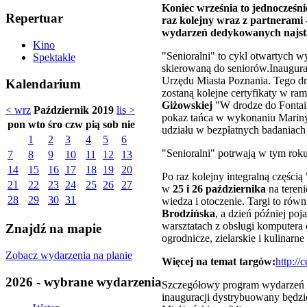
Koniec września to jednocześni
Repertuar
raz kolejny wraz z partnerami
wydarzeń dedykowanych najst
Kino
"Senioralni" to cykl otwartych w
Spektakle
skierowaną do seniorów.Inaugura
Urzędu Miasta Poznania. Tego dn
Kalendarium
zostaną kolejne certyfikaty w ram
Giżowskiej
"W drodze do Fontain
< wrz
Październik 2019
lis >
pokaz tańca w wykonaniu Mariny
pon
wto
śro
czw
pią
sob
nie
udziału w bezpłatnych badaniach 
1
2
3
4
5
6
"Senioralni" potrwają w tym rok
7
8
9
10
11
12
13
14
15
16
17
18
19
20
Po raz kolejny integralną części
21
22
23
24
25
26
27
w
25 i 26 października
na tereni
28
29
30
31
wiedza i otoczenie. Targi to rów
Brodzińska
, a dzień później poj
warsztatach z obsługi komputera 
Znajdź na mapie
ogrodnicze, zielarskie i kulinarne
Zobacz wydarzenia na planie
Więcej na temat targów:
http://
2026 - wybrane wydarzenia
Szczegółowy program wydarzeń z 
inauguracji dystrybuowany będzie