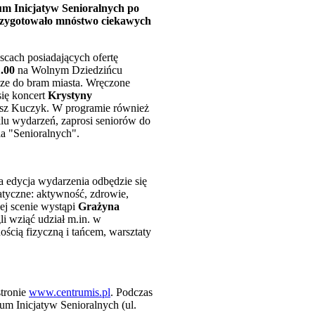
rum Inicjatyw Senioralnych po
przygotowało mnóstwo ciekawych
scach posiadających ofertę
1.00
na Wolnym Dziedzińcu
cze do bram miasta. Wręczone
się koncert
Krystyny
tosz Kuczyk. W programie również
lu wydarzeń, zaprosi seniorów do
nia "Senioralnych".
a edycja wydarzenia odbędzie się
matyczne: aktywność, zdrowie,
ej scenie wystąpi
Grażyna
i wziąć udział m.in. w
ścią fizyczną i tańcem, warsztaty
stronie
www.centrumis.pl
. Podczas
um Inicjatyw Senioralnych (ul.