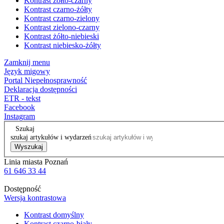
Kontrast żółto-czarny
Kontrast czarno-żółty
Kontrast czarno-zielony
Kontrast zielono-czarny
Kontrast żółto-niebieski
Kontrast niebiesko-żółty
Zamknij menu
Język migowy
Portal Niepełnosprawność
Deklaracja dostępności
ETR - tekst
Facebook
Instagram
Szukaj
szukaj artykułów i wydarzeń
Wyszukaj
Linia miasta Poznań
61 646 33 44
Dostępność
Wersja kontrastowa
Kontrast domyślny
Kontrast czarno-biały