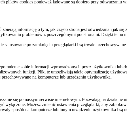
ych plików cookies ponieważ ładowane są dopiero przy odtwarzaniu wid
ierają informację o tym, jak często strona jest odwiedzana i jak się z 
ntyfikowaniu problemów z poszczególnymi podstronami. Dzięki temu mo
 nie są usuwane po zamknięciu przeglądarki i są trwale przechowywane
rzypomnienie sobie informacji wprowadzonych przez użytkownika lub 
nalizowanych funkcji. Pliki te umożliwiają także optymalizację użytko
ale przechowywane na komputerze lub urządzeniu użytkownika.
szanie się po naszym serwisie internetowym. Pozwalają na działanie ni
yć wyłączone. Możesz zmienić ustawienia przeglądarki, aby zablokować
trwały sposób na komputerze lub innym urządzeniu użytkownika i są u