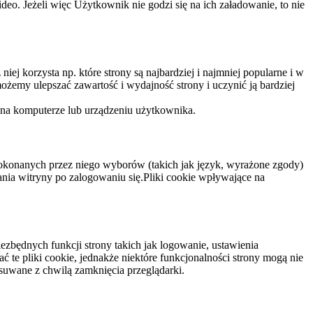
eo. Jeżeli więc Użytkownik nie godzi się na ich załadowanie, to nie
niej korzysta np. które strony są najbardziej i najmniej popularne i w
żemy ulepszać zawartość i wydajność strony i uczynić ją bardziej
 na komputerze lub urządzeniu użytkownika.
dokonanych przez niego wyborów (takich jak język, wyrażone zgody)
wania witryny po zalogowaniu się.Pliki cookie wpływające na
ezbędnych funkcji strony takich jak logowanie, ustawienia
 te pliki cookie, jednakże niektóre funkcjonalności strony mogą nie
suwane z chwilą zamknięcia przeglądarki.