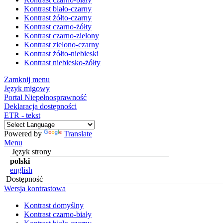
Kontrast biało-czarny
Kontrast żółto-czarny
Kontrast czarno-żółty
Kontrast czarno-zielony
Kontrast zielono-czarny
Kontrast żółto-niebieski
Kontrast niebiesko-żółty
Zamknij menu
Język migowy
Portal Niepełnosprawność
Deklaracja dostępności
ETR - tekst
Powered by
Translate
Menu
Język strony
polski
english
Dostępność
Wersja kontrastowa
Kontrast domyślny
Kontrast czarno-biały