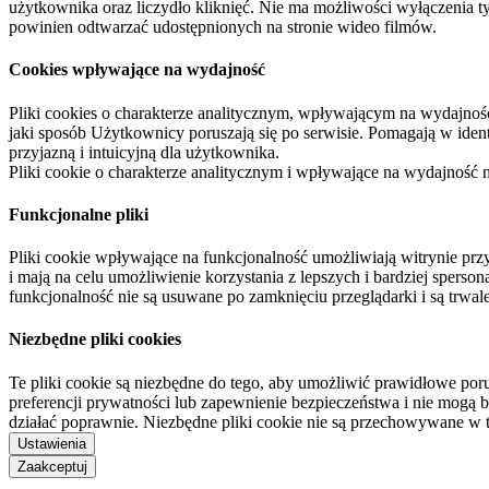
użytkownika oraz liczydło kliknięć. Nie ma możliwości wyłączenia t
powinien odtwarzać udostępnionych na stronie wideo filmów.
Cookies wpływające na wydajność
Pliki cookies o charakterze analitycznym, wpływającym na wydajność zb
jaki sposób Użytkownicy poruszają się po serwisie. Pomagają w ide
przyjazną i intuicyjną dla użytkownika.
Pliki cookie o charakterze analitycznym i wpływające na wydajność
Funkcjonalne pliki
Pliki cookie wpływające na funkcjonalność umożliwiają witrynie p
i mają na celu umożliwienie korzystania z lepszych i bardziej sperso
funkcjonalność nie są usuwane po zamknięciu przeglądarki i są trw
Niezbędne pliki cookies
Te pliki cookie są niezbędne do tego, aby umożliwić prawidłowe poru
preferencji prywatności lub zapewnienie bezpieczeństwa i nie mogą b
działać poprawnie. Niezbędne pliki cookie nie są przechowywane w 
Ustawienia
Zaakceptuj