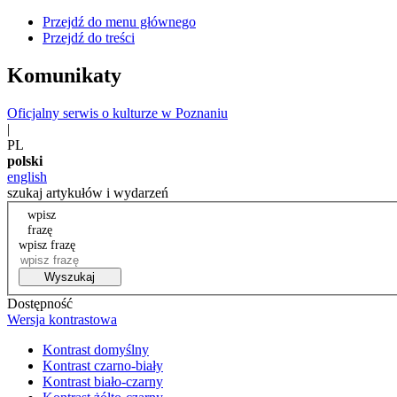
Przejdź do menu głównego
Przejdź do treści
Komunikaty
Oficjalny serwis o kulturze w Poznaniu
|
PL
polski
english
szukaj artykułów i wydarzeń
wpisz
frazę
wpisz frazę
Wyszukaj
Dostępność
Wersja kontrastowa
Kontrast domyślny
Kontrast czarno-biały
Kontrast biało-czarny