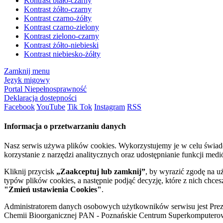
Kontrast biało-czarny
Kontrast żółto-czarny
Kontrast czarno-żółty
Kontrast czarno-zielony
Kontrast zielono-czarny
Kontrast żółto-niebieski
Kontrast niebiesko-żółty
Zamknij menu
Język migowy
Portal Niepełnosprawność
Deklaracja dostępności
Facebook
YouTube
Tik Tok
Instagram
RSS
Informacja o przetwarzaniu danych
Nasz serwis używa plików cookies. Wykorzystujemy je w celu świa
korzystanie z narzędzi analitycznych oraz udostępnianie funkcji me
Kliknij przycisk
„Zaakceptuj lub zamknij”
, by wyrazić zgodę na u
typów plików cookies, a następnie podjąć decyzję, które z nich chce
"Zmień ustawienia Cookies"
.
Administratorem danych osobowych użytkowników serwisu jest Prezyd
Chemii Bioorganicznej PAN - Poznańskie Centrum Superkomputerow