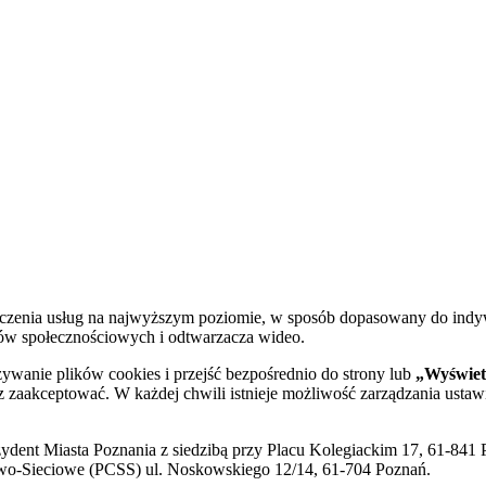
dczenia usług na najwyższym poziomie, w sposób dopasowany do indy
diów społecznościowych i odtwarzacza wideo.
żywanie plików cookies i przejść bezpośrednio do strony lub
„Wyświetl
sz zaakceptować. W każdej chwili istnieje możliwość zarządzania ustaw
ent Miasta Poznania z siedzibą przy Placu Kolegiackim 17, 61-841 P
o-Sieciowe (PCSS) ul. Noskowskiego 12/14, 61-704 Poznań.