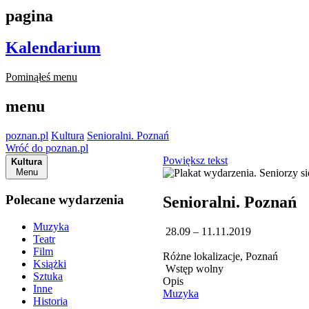
pagina
Kalendarium
Pominąłeś menu
menu
poznan.pl
Kultura
Senioralni. Poznań
Wróć do poznan.pl
Powiększ tekst
Kultura
Menu
Polecane wydarzenia
Senioralni. Poznań
Muzyka
28.09 – 11.11.2019
Teatr
Film
Różne lokalizacje, Poznań
Książki
Wstęp wolny
Sztuka
Opis
Inne
Muzyka
Historia