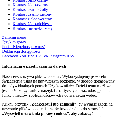
Kontrast biało-czarny
Kontrast żółto-czarny
Kontrast czarno-żółty
Kontrast czarno-zielony
Kontrast zielono-czarny
Kontrast żółto-niebieski
Kontrast niebiesko-żółty
Zamknij menu
Język migowy
Portal Niepełnosprawność
Deklaracja dostępności
Facebook
YouTube
Tik Tok
Instagram
RSS
Informacja o przetwarzaniu danych
Nasz serwis używa plików cookies. Wykorzystujemy je w celu
świadczenia usług na najwyższym poziomie, w sposób dopasowany
do indywidualnych potrzeb Użytkowników. Dzięki temu możliwe
jest także korzystanie z narzędzi analitycznych oraz udostępnianie
funkcji mediów społecznościowych i odtwarzacza wideo.
Kliknij przycisk
„Zaakceptuj lub zamknij”
, by wyrazić zgodę na
używanie plików cookies i przejść bezpośrednio do strony lub
„Wyświetl ustawienia plików cookies”
, aby zobaczyć