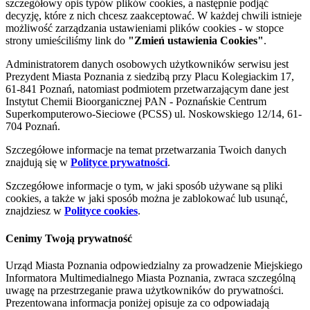
szczegółowy opis typów plików cookies, a następnie podjąć
decyzję, które z nich chcesz zaakceptować. W każdej chwili istnieje
możliwość zarządzania ustawieniami plików cookies - w stopce
strony umieściliśmy link do
"Zmień ustawienia Cookies"
.
Administratorem danych osobowych użytkowników serwisu jest
Prezydent Miasta Poznania z siedzibą przy Placu Kolegiackim 17,
61-841 Poznań, natomiast podmiotem przetwarzającym dane jest
Instytut Chemii Bioorganicznej PAN - Poznańskie Centrum
Superkomputerowo-Sieciowe (PCSS) ul. Noskowskiego 12/14, 61-
704 Poznań.
Szczegółowe informacje na temat przetwarzania Twoich danych
znajdują się w
Polityce prywatności
.
Szczegółowe informacje o tym, w jaki sposób używane są pliki
cookies, a także w jaki sposób można je zablokować lub usunąć,
znajdziesz w
Polityce cookies
.
Cenimy Twoją prywatność
Urząd Miasta Poznania odpowiedzialny za prowadzenie Miejskiego
Informatora Multimedialnego Miasta Poznania, zwraca szczególną
uwagę na przestrzeganie prawa użytkowników do prywatności.
Prezentowana informacja poniżej opisuje za co odpowiadają