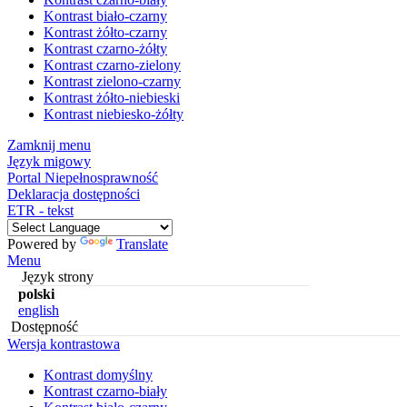
Kontrast biało-czarny
Kontrast żółto-czarny
Kontrast czarno-żółty
Kontrast czarno-zielony
Kontrast zielono-czarny
Kontrast żółto-niebieski
Kontrast niebiesko-żółty
Zamknij menu
Język migowy
Portal Niepełnosprawność
Deklaracja dostępności
ETR - tekst
Powered by
Translate
Menu
Język strony
polski
english
Dostępność
Wersja kontrastowa
Kontrast domyślny
Kontrast czarno-biały