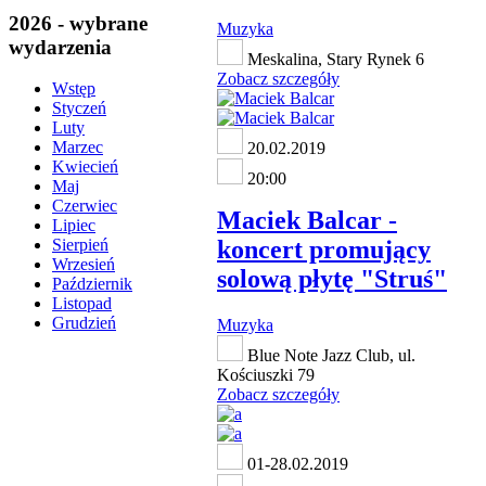
2026 - wybrane
Muzyka
wydarzenia
Meskalina, Stary Rynek 6
Zobacz szczegóły
Wstęp
Styczeń
Luty
Marzec
20.02.2019
Kwiecień
20:00
Maj
Czerwiec
Maciek Balcar -
Lipiec
koncert promujący
Sierpień
Wrzesień
solową płytę "Struś"
Październik
Listopad
Grudzień
Muzyka
Blue Note Jazz Club, ul.
Kościuszki 79
Zobacz szczegóły
01-28.02.2019