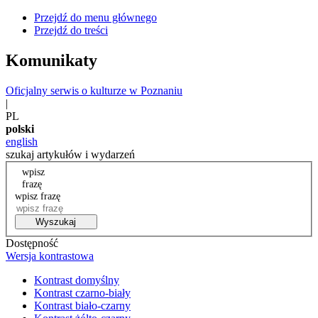
Przejdź do menu głównego
Przejdź do treści
Komunikaty
Oficjalny serwis o kulturze w Poznaniu
|
PL
polski
english
szukaj artykułów i wydarzeń
wpisz
frazę
wpisz frazę
Wyszukaj
Dostępność
Wersja kontrastowa
Kontrast domyślny
Kontrast czarno-biały
Kontrast biało-czarny