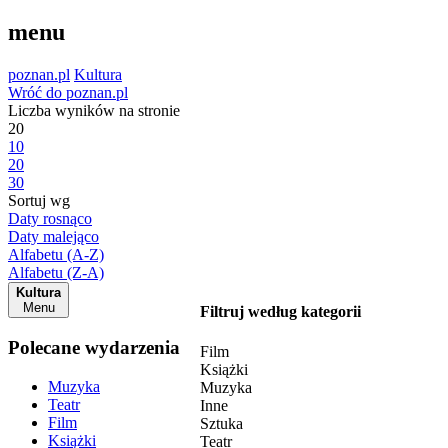
menu
poznan.pl
Kultura
Wróć do poznan.pl
Liczba wyników na stronie
20
10
20
30
Sortuj wg
Daty rosnąco
Daty malejąco
Alfabetu (A-Z)
Alfabetu (Z-A)
Kultura
Menu
Filtruj według kategorii
Polecane wydarzenia
Film
Książki
Muzyka
Muzyka
Teatr
Inne
Film
Sztuka
Książki
Teatr