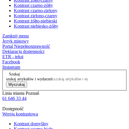
Kontrast żółto-czarny
Kontrast czarno-żółty
Kontrast czarno-zielony
Kontrast zielono-czarny
Kontrast żółto-niebieski
Kontrast niebiesko-żółty
Zamknij menu
Język migowy
Portal Niepełnosprawność
Deklaracja dostępności
ETR - tekst
Facebook
Instagram
Szukaj
szukaj artykułów i wydarzeń
Wyszukaj
Linia miasta Poznań
61 646 33 44
Dostępność
Wersja kontrastowa
Kontrast domyślny
Kontrast czarno-biały