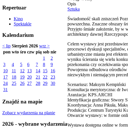
Opis
Repertuar
Sztuka
Świadomość skali zniszczeń Pozn
Kino
powszechna. Znaczne obszary śró
Spektakle
Przyjęto śmiałe założenie, by w 
architektury dawnej Rzeczypospol
Kalendarium
Celem wystawy jest przedstawie
< lip
Sierpień 2026
wrz >
procesowi dyskusji specjalistów
pon
wto
śro
czw
pią
sob
nie
urbanistyczne miasta jest efektem
1
2
wyniku ścierania się wielu konk
przekonania czy oczekiwania społ
3
4
5
6
7
8
9
Powojenna odbudowa ośrodków st
10
11
12
13
14
15
16
niezwykłym i niemającym preced
17
18
19
20
21
22
23
24
25
26
27
28
29
30
Scenariusz: Maksym Kempiński
Konsultacja merytoryczna: dr Iw
31
Aranżacja: KPS.ARCHI
Identyfikacja graficzna: Stwory S
Znajdź na mapie
Koordynacja: Anna Pikuła, Mak
Produkcja: Centrum Turystyki 
Zobacz wydarzenia na planie
Otwarcie wystawy: w formie on
2026 - wybrane wydarzenia
Wystawa dostępna online w for