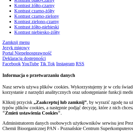
Kontrast biało-czarny
Kontrast żółto-czarny
Kontrast czarno-żółty
Kontrast czarno-zielony
Kontrast zielono-czarny
Kontrast żółto-niebieski
Kontrast niebiesko-żółty
Zamknij menu
Język migowy
Portal Niepełnosprawność
Deklaracja dostępności
Facebook
YouTube
Tik Tok
Instagram
RSS
Informacja o przetwarzaniu danych
Nasz serwis używa plików cookies. Wykorzystujemy je w celu świa
korzystanie z narzędzi analitycznych oraz udostępnianie funkcji me
Kliknij przycisk
„Zaakceptuj lub zamknij”
, by wyrazić zgodę na u
typów plików cookies, a następnie podjąć decyzję, które z nich chce
"Zmień ustawienia Cookies"
.
Administratorem danych osobowych użytkowników serwisu jest Prezyd
Chemii Bioorganicznej PAN - Poznańskie Centrum Superkomputerow