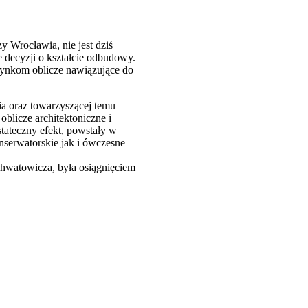
 Wrocławia, nie jest dziś
 decyzji o kształcie odbudowy.
udynkom oblicze nawiązujące do
a oraz towarzyszącej temu
blicze architektoniczne i
stateczny efekt, powstały w
nserwatorskie jak i ówczesne
hwatowicza, była osiągnięciem