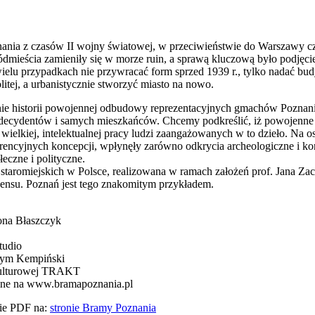
ania z czasów II wojny światowej, w przeciwieństwie do Warszawy czy
dmieścia zamieniły się w morze ruin, a sprawą kluczową było podjęcie
wielu przypadkach nie przywracać form sprzed 1939 r., tylko nadać b
itej, a urbanistycznie stworzyć miasto na nowo.
nie historii powojennej odbudowy reprezentacyjnych gmachów Poznani
, decydentów i samych mieszkańców. Chcemy podkreślić, iż powojenne o
 wielkiej, intelektualnej pracy ludzi zaangażowanych w to dzieło. Na o
urencyjnych koncepcji, wpłynęły zarówno odkrycia archeologiczne i ko
eczne i polityczne.
aromiejskich w Polsce, realizowana w ramach założeń prof. Jana Zac
ensu. Poznań jest tego znakomitym przykładem.
ona Błaszczyk
tudio
sym Kempiński
Kulturowej TRAKT
line na www.bramapoznania.pl
mie PDF na:
stronie Bramy Poznania