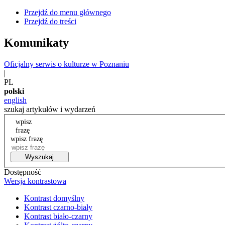
Przejdź do menu głównego
Przejdź do treści
Komunikaty
Oficjalny serwis o kulturze w Poznaniu
|
PL
polski
english
szukaj artykułów i wydarzeń
wpisz
frazę
wpisz frazę
Wyszukaj
Dostępność
Wersja kontrastowa
Kontrast domyślny
Kontrast czarno-biały
Kontrast biało-czarny