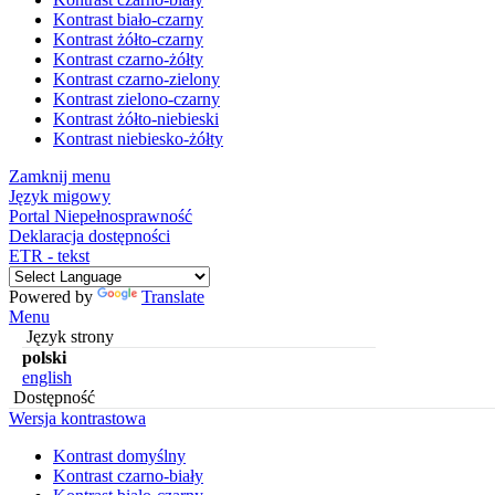
Kontrast biało-czarny
Kontrast żółto-czarny
Kontrast czarno-żółty
Kontrast czarno-zielony
Kontrast zielono-czarny
Kontrast żółto-niebieski
Kontrast niebiesko-żółty
Zamknij menu
Język migowy
Portal Niepełnosprawność
Deklaracja dostępności
ETR - tekst
Powered by
Translate
Menu
Język strony
polski
english
Dostępność
Wersja kontrastowa
Kontrast domyślny
Kontrast czarno-biały