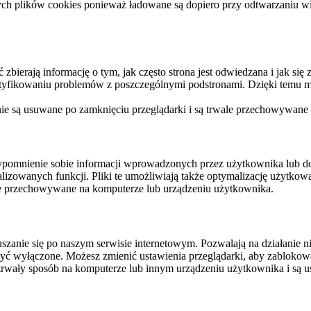
ych plików cookies ponieważ ładowane są dopiero przy odtwarzaniu wid
ierają informację o tym, jak często strona jest odwiedzana i jak się z 
ntyfikowaniu problemów z poszczególnymi podstronami. Dzięki temu mo
 nie są usuwane po zamknięciu przeglądarki i są trwale przechowywane
rzypomnienie sobie informacji wprowadzonych przez użytkownika lub 
nalizowanych funkcji. Pliki te umożliwiają także optymalizację użytko
ale przechowywane na komputerze lub urządzeniu użytkownika.
szanie się po naszym serwisie internetowym. Pozwalają na działanie ni
yć wyłączone. Możesz zmienić ustawienia przeglądarki, aby zablokować
trwały sposób na komputerze lub innym urządzeniu użytkownika i są u