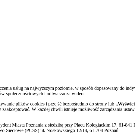
dczenia usług na najwyższym poziomie, w sposób dopasowany do indy
diów społecznościowych i odtwarzacza wideo.
żywanie plików cookies i przejść bezpośrednio do strony lub
„Wyświetl
sz zaakceptować. W każdej chwili istnieje możliwość zarządzania ustaw
ent Miasta Poznania z siedzibą przy Placu Kolegiackim 17, 61-841 P
o-Sieciowe (PCSS) ul. Noskowskiego 12/14, 61-704 Poznań.