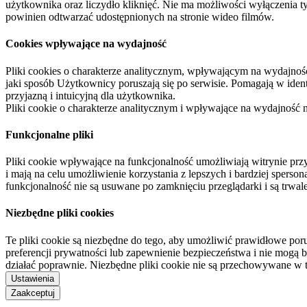
użytkownika oraz liczydło kliknięć. Nie ma możliwości wyłączenia t
powinien odtwarzać udostępnionych na stronie wideo filmów.
Cookies wpływające na wydajność
Pliki cookies o charakterze analitycznym, wpływającym na wydajność zb
jaki sposób Użytkownicy poruszają się po serwisie. Pomagają w ide
przyjazną i intuicyjną dla użytkownika.
Pliki cookie o charakterze analitycznym i wpływające na wydajność
Funkcjonalne pliki
Pliki cookie wpływające na funkcjonalność umożliwiają witrynie p
i mają na celu umożliwienie korzystania z lepszych i bardziej sperso
funkcjonalność nie są usuwane po zamknięciu przeglądarki i są trw
Niezbędne pliki cookies
Te pliki cookie są niezbędne do tego, aby umożliwić prawidłowe poru
preferencji prywatności lub zapewnienie bezpieczeństwa i nie mogą b
działać poprawnie. Niezbędne pliki cookie nie są przechowywane w 
Ustawienia
Zaakceptuj