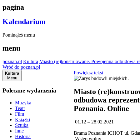
pagina
Kalendarium
Pominąłeś menu
menu
poznan.pl
Kultura
Miasto (re)konstruowane. Powojenna odbudowa r
Wróć do poznan.pl
Powiększ tekst
Kultura
Menu
Polecane wydarzenia
Miasto (re)konstru
odbudowa reprezen
Muzyka
Poznania. Online
Teatr
Film
Książki
01.12 – 28.02.2021
Sztuka
Inne
Brama Poznania ICHOT ul. Gdań
Historia
Wstęp wolny