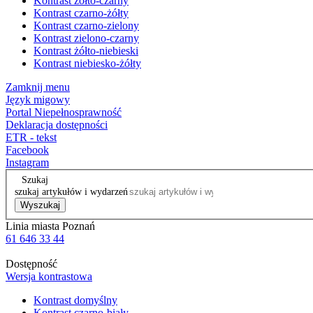
Kontrast żółto-czarny
Kontrast czarno-żółty
Kontrast czarno-zielony
Kontrast zielono-czarny
Kontrast żółto-niebieski
Kontrast niebiesko-żółty
Zamknij menu
Język migowy
Portal Niepełnosprawność
Deklaracja dostępności
ETR - tekst
Facebook
Instagram
Szukaj
szukaj artykułów i wydarzeń
Wyszukaj
Linia miasta Poznań
61 646 33 44
Dostępność
Wersja kontrastowa
Kontrast domyślny
Kontrast czarno-biały