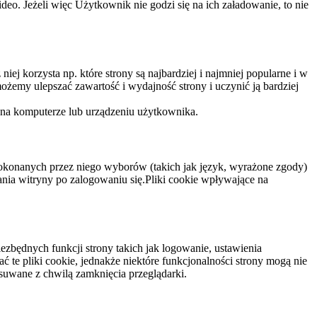
eo. Jeżeli więc Użytkownik nie godzi się na ich załadowanie, to nie
niej korzysta np. które strony są najbardziej i najmniej popularne i w
żemy ulepszać zawartość i wydajność strony i uczynić ją bardziej
 na komputerze lub urządzeniu użytkownika.
dokonanych przez niego wyborów (takich jak język, wyrażone zgody)
wania witryny po zalogowaniu się.Pliki cookie wpływające na
ezbędnych funkcji strony takich jak logowanie, ustawienia
 te pliki cookie, jednakże niektóre funkcjonalności strony mogą nie
suwane z chwilą zamknięcia przeglądarki.