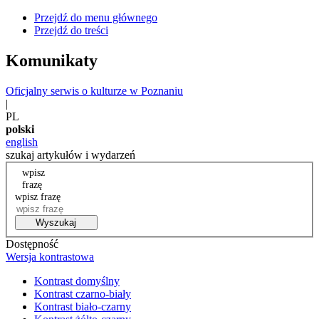
Przejdź do menu głównego
Przejdź do treści
Komunikaty
Oficjalny serwis o kulturze w Poznaniu
|
PL
polski
english
szukaj artykułów i wydarzeń
wpisz
frazę
wpisz frazę
Wyszukaj
Dostępność
Wersja kontrastowa
Kontrast domyślny
Kontrast czarno-biały
Kontrast biało-czarny