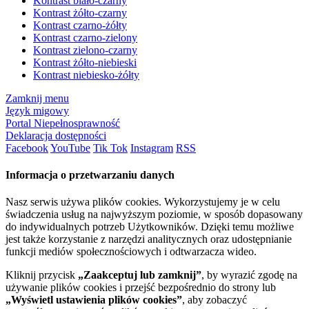
Kontrast biało-czarny
Kontrast żółto-czarny
Kontrast czarno-żółty
Kontrast czarno-zielony
Kontrast zielono-czarny
Kontrast żółto-niebieski
Kontrast niebiesko-żółty
Zamknij menu
Język migowy
Portal Niepełnosprawność
Deklaracja dostępności
Facebook
YouTube
Tik Tok
Instagram
RSS
Informacja o przetwarzaniu danych
Nasz serwis używa plików cookies. Wykorzystujemy je w celu
świadczenia usług na najwyższym poziomie, w sposób dopasowany
do indywidualnych potrzeb Użytkowników. Dzięki temu możliwe
jest także korzystanie z narzędzi analitycznych oraz udostępnianie
funkcji mediów społecznościowych i odtwarzacza wideo.
Kliknij przycisk
„Zaakceptuj lub zamknij”
, by wyrazić zgodę na
używanie plików cookies i przejść bezpośrednio do strony lub
„Wyświetl ustawienia plików cookies”
, aby zobaczyć