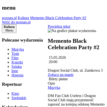
menu
poznan.pl
Kultura
Memento Black Celebration Party #2
Wróć do poznan.pl
Powiększ tekst
Kultura
Menu
Polecane wydarzenia
Memento Black
Celebration Party #2
Muzyka
Teatr
15.05.2026
Film
20:00
Książki
Sztuka
Dragon Social Club, ul. Zamkowa 3
Inne
Zobacz na mapie
Historia
Bilety płatne
Opis
Repertuar
Muzyka
Kino
DM Fan Club Useless i Dragon
Spektakle
Social Club mają przyjemność
zaprosić na kolejną odsłonę Memento