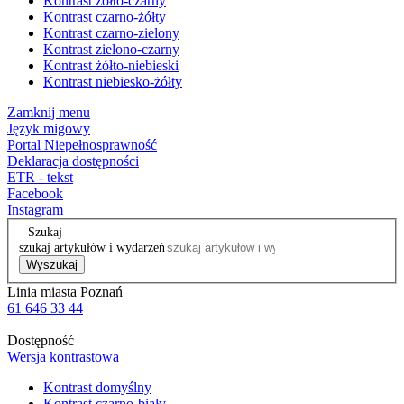
Kontrast żółto-czarny
Kontrast czarno-żółty
Kontrast czarno-zielony
Kontrast zielono-czarny
Kontrast żółto-niebieski
Kontrast niebiesko-żółty
Zamknij menu
Język migowy
Portal Niepełnosprawność
Deklaracja dostępności
ETR - tekst
Facebook
Instagram
Szukaj
szukaj artykułów i wydarzeń
Wyszukaj
Linia miasta Poznań
61 646 33 44
Dostępność
Wersja kontrastowa
Kontrast domyślny
Kontrast czarno-biały