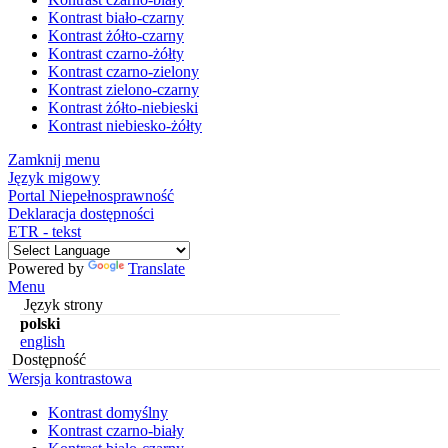
Kontrast biało-czarny
Kontrast żółto-czarny
Kontrast czarno-żółty
Kontrast czarno-zielony
Kontrast zielono-czarny
Kontrast żółto-niebieski
Kontrast niebiesko-żółty
Zamknij menu
Język migowy
Portal Niepełnosprawność
Deklaracja dostępności
ETR - tekst
Powered by
Translate
Menu
Język strony
polski
english
Dostępność
Wersja kontrastowa
Kontrast domyślny
Kontrast czarno-biały