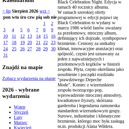
Kalendarium
Black Celebration Night. Edycja w
ramach 40 rocznicy albumu.
< lip
Sierpień 2026
wrz >
W ramach szerokiej oferty
pon
wto
śro
czw
pią
sob
nie
programowej w edycji pojawi się
Black Celebration to wydany w
1
2
marcu 1986 wśród fanów uważany
3
4
5
6
7
8
9
za przełomowy, mroczny album,
10
11
12
13
14
15
16
definiujący ich dojrzałe, synthpopowe
17
18
19
20
21
22
23
brzmienie. Ceniony za unikalny
klimat, innowacyjne aranżacje) oraz
24
25
26
27
28
29
30
spójność, często jest uznawany za
31
jeden z najważniejszych i
przełomowych krążków w historii
Znajdź na mapie
zespołu. Płyta, często określana jako
uosobienie i początki rozdziału
Zobacz wydarzenia na planie
"prawdziwego Depeche
Mode". Koniec z wizerunkiem
2026 - wybrane
zespołu tworzącego pop,
wprowadzenie mrocznej atmosfery,
wydarzenia
kwadratowe fryzury, skórzana
garderoba i legendarna ramoneska
Wstęp
standardem wizerunkowym grupy.
Styczeń
Surowe, industrialne i klimatyczne
Luty
brzmienie, którego moc była zasługą
Marzec
m.in. produkcji Alana Wildera.
Kwiecień