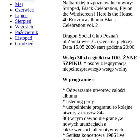
Najbardziej rozpoznawalne utwory:
Maj
Stripped, Black Celebration, Fly on
Czerwiec
the Windscreen i Here Is the House.
Lipiec
40 Rocznica albumu Black
Sierpień
Celebration vol. 2
Wrzesień
Październik
Dragon Social Club Poznań
Listopad
ul.Zamkowea 3 , (scena na piętrze)
Grudzień
Data 15.05.2026 start godzina 20:00
Wstęp 30 zł cegiełki na DRUŻYNĘ
SZPIKU
. * osoby z legitymacją
niepełnosprawnego wstęp wolny
W programie :
* Odtwarzanie utworów całości
albumu
* listening party
* uzupełnienie programu (o kolejne
utwory z czasów 84-
86) w tym dawno nie grane ,w
nowych aranżacjach a
także wersjach alternatywnych.
* Setlista koncertowa 1986 live