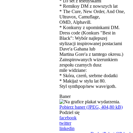
* DJ set z teledyskami
* Remiksy DM z nowszych lat
* The Cure, New Order, And One,
Ultravox, Camuflage,
OMD, Alphavill.
* Konkursy z upominkami DM.
Dress code (Konkurs "Best in
Black": Wybór najlepszej
stylizacji inspirowanej postaciami
Dave'a Gahana lub
Martina Gore'a z tamtego okresu.)
Zainspirowanych wizerunkiem
zespołu czarnych dusz
mile widziane:
* Skóra, czerń, srebrne dodatki
* Makijaż w stylu lat 80.
Styl synthpop/new wave/goth.
Baner
Pobierz baner (JPEG, 404,80 kB)
Podziel się
facebook
twitter
linkedin