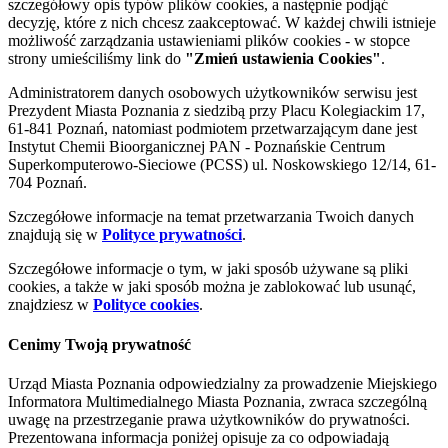
szczegółowy opis typów plików cookies, a następnie podjąć
decyzję, które z nich chcesz zaakceptować. W każdej chwili istnieje
możliwość zarządzania ustawieniami plików cookies - w stopce
strony umieściliśmy link do
"Zmień ustawienia Cookies"
.
Administratorem danych osobowych użytkowników serwisu jest
Prezydent Miasta Poznania z siedzibą przy Placu Kolegiackim 17,
61-841 Poznań, natomiast podmiotem przetwarzającym dane jest
Instytut Chemii Bioorganicznej PAN - Poznańskie Centrum
Superkomputerowo-Sieciowe (PCSS) ul. Noskowskiego 12/14, 61-
704 Poznań.
Szczegółowe informacje na temat przetwarzania Twoich danych
znajdują się w
Polityce prywatności
.
Szczegółowe informacje o tym, w jaki sposób używane są pliki
cookies, a także w jaki sposób można je zablokować lub usunąć,
znajdziesz w
Polityce cookies
.
Cenimy Twoją prywatność
Urząd Miasta Poznania odpowiedzialny za prowadzenie Miejskiego
Informatora Multimedialnego Miasta Poznania, zwraca szczególną
uwagę na przestrzeganie prawa użytkowników do prywatności.
Prezentowana informacja poniżej opisuje za co odpowiadają