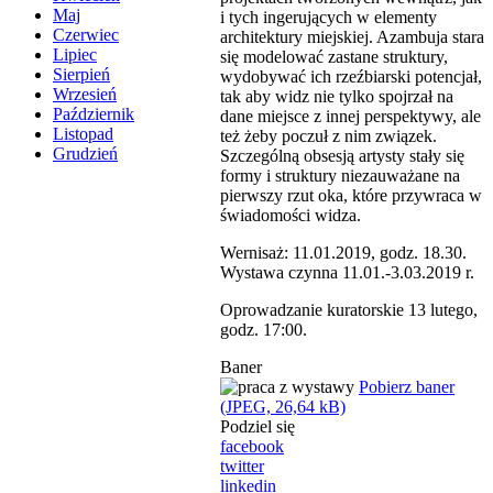
Maj
i tych ingerujących w elementy
Czerwiec
architektury miejskiej. Azambuja stara
Lipiec
się modelować zastane struktury,
Sierpień
wydobywać ich rzeźbiarski potencjał,
Wrzesień
tak aby widz nie tylko spojrzał na
Październik
dane miejsce z innej perspektywy, ale
Listopad
też żeby poczuł z nim związek.
Grudzień
Szczególną obsesją artysty stały się
formy i struktury niezauważane na
pierwszy rzut oka, które przywraca w
świadomości widza.
Wernisaż: 11.01.2019, godz. 18.30.
Wystawa czynna 11.01.-3.03.2019 r.
Oprowadzanie kuratorskie 13 lutego,
godz. 17:00.
Baner
Pobierz baner
(JPEG, 26,64 kB)
Podziel się
facebook
twitter
linkedin