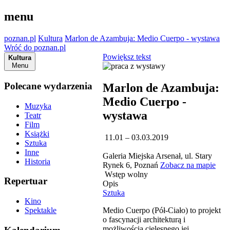
menu
poznan.pl
Kultura
Marlon de Azambuja: Medio Cuerpo - wystawa
Wróć do poznan.pl
Powiększ tekst
Kultura
Menu
Polecane wydarzenia
Marlon de Azambuja:
Medio Cuerpo -
Muzyka
wystawa
Teatr
Film
Książki
11.01 – 03.03.2019
Sztuka
Inne
Galeria Miejska Arsenał, ul. Stary
Historia
Rynek 6, Poznań
Zobacz na mapie
Wstęp wolny
Repertuar
Opis
Sztuka
Kino
Medio Cuerpo (Pół-Ciało) to projekt
Spektakle
o fascynacji architekturą i
możliwością cielesnego jej