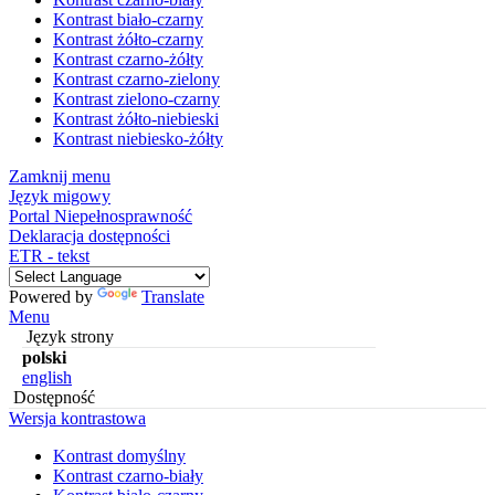
Kontrast biało-czarny
Kontrast żółto-czarny
Kontrast czarno-żółty
Kontrast czarno-zielony
Kontrast zielono-czarny
Kontrast żółto-niebieski
Kontrast niebiesko-żółty
Zamknij menu
Język migowy
Portal Niepełnosprawność
Deklaracja dostępności
ETR - tekst
Powered by
Translate
Menu
Język strony
polski
english
Dostępność
Wersja kontrastowa
Kontrast domyślny
Kontrast czarno-biały