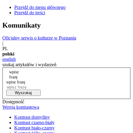
Przejdź do menu głównego
Przejdź do treści
Komunikaty
Oficjalny serwis o kulturze w Poznaniu
|
PL
polski
english
szukaj artykułów i wydarzeń
wpisz
frazę
wpisz frazę
Wyszukaj
Dostępność
Wersja kontrastowa
Kontrast domyślny
Kontrast czarno-biały
Kontrast biało-czarny