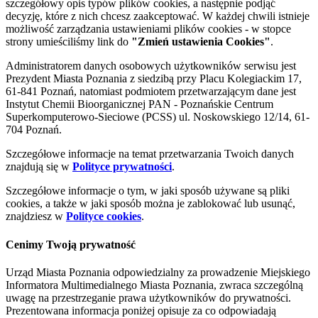
szczegółowy opis typów plików cookies, a następnie podjąć
decyzję, które z nich chcesz zaakceptować. W każdej chwili istnieje
możliwość zarządzania ustawieniami plików cookies - w stopce
strony umieściliśmy link do
"Zmień ustawienia Cookies"
.
Administratorem danych osobowych użytkowników serwisu jest
Prezydent Miasta Poznania z siedzibą przy Placu Kolegiackim 17,
61-841 Poznań, natomiast podmiotem przetwarzającym dane jest
Instytut Chemii Bioorganicznej PAN - Poznańskie Centrum
Superkomputerowo-Sieciowe (PCSS) ul. Noskowskiego 12/14, 61-
704 Poznań.
Szczegółowe informacje na temat przetwarzania Twoich danych
znajdują się w
Polityce prywatności
.
Szczegółowe informacje o tym, w jaki sposób używane są pliki
cookies, a także w jaki sposób można je zablokować lub usunąć,
znajdziesz w
Polityce cookies
.
Cenimy Twoją prywatność
Urząd Miasta Poznania odpowiedzialny za prowadzenie Miejskiego
Informatora Multimedialnego Miasta Poznania, zwraca szczególną
uwagę na przestrzeganie prawa użytkowników do prywatności.
Prezentowana informacja poniżej opisuje za co odpowiadają