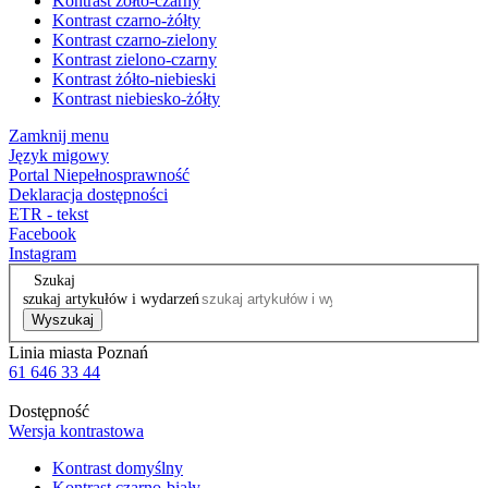
Kontrast żółto-czarny
Kontrast czarno-żółty
Kontrast czarno-zielony
Kontrast zielono-czarny
Kontrast żółto-niebieski
Kontrast niebiesko-żółty
Zamknij menu
Język migowy
Portal Niepełnosprawność
Deklaracja dostępności
ETR - tekst
Facebook
Instagram
Szukaj
szukaj artykułów i wydarzeń
Wyszukaj
Linia miasta Poznań
61 646 33 44
Dostępność
Wersja kontrastowa
Kontrast domyślny
Kontrast czarno-biały