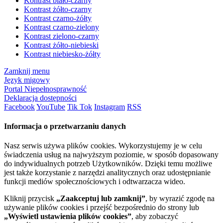
Kontrast biało-czarny
Kontrast żółto-czarny
Kontrast czarno-żółty
Kontrast czarno-zielony
Kontrast zielono-czarny
Kontrast żółto-niebieski
Kontrast niebiesko-żółty
Zamknij menu
Język migowy
Portal Niepełnosprawność
Deklaracja dostępności
Facebook
YouTube
Tik Tok
Instagram
RSS
Informacja o przetwarzaniu danych
Nasz serwis używa plików cookies. Wykorzystujemy je w celu
świadczenia usług na najwyższym poziomie, w sposób dopasowany
do indywidualnych potrzeb Użytkowników. Dzięki temu możliwe
jest także korzystanie z narzędzi analitycznych oraz udostępnianie
funkcji mediów społecznościowych i odtwarzacza wideo.
Kliknij przycisk
„Zaakceptuj lub zamknij”
, by wyrazić zgodę na
używanie plików cookies i przejść bezpośrednio do strony lub
„Wyświetl ustawienia plików cookies”
, aby zobaczyć