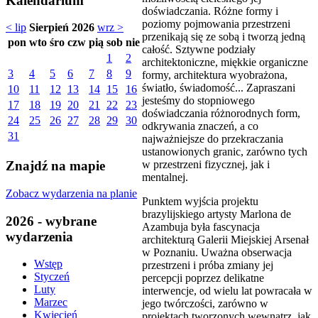
Kalendarium
doświadczania. Różne formy i
poziomy pojmowania przestrzeni
< lip
Sierpień 2026
wrz >
przenikają się ze sobą i tworzą jedną
pon
wto
śro
czw
pią
sob
nie
całość. Sztywne podziały
1
2
architektoniczne, miękkie organiczne
3
4
5
6
7
8
9
formy, architektura wyobrażona,
światło, świadomość... Zapraszani
10
11
12
13
14
15
16
jesteśmy do stopniowego
17
18
19
20
21
22
23
doświadczania różnorodnych form,
24
25
26
27
28
29
30
odkrywania znaczeń, a co
31
najważniejsze do przekraczania
ustanowionych granic, zarówno tych
w przestrzeni fizycznej, jak i
Znajdź na mapie
mentalnej.
Zobacz wydarzenia na planie
Punktem wyjścia projektu
brazylijskiego artysty Marlona de
2026 - wybrane
Azambuja była fascynacja
wydarzenia
architekturą Galerii Miejskiej Arsenał
w Poznaniu. Uważna obserwacja
Wstęp
przestrzeni i próba zmiany jej
Styczeń
percepcji poprzez delikatne
Luty
interwencje, od wielu lat powracała w
Marzec
jego twórczości, zarówno w
Kwiecień
projektach tworzonych wewnątrz, jak