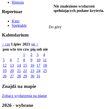
Historia
Nie znaleziono wydarzeń
spełniających podane kryteria.
Repertuar
Kino
Spektakle
Do góry
Kalendarium
< cze
Lipiec 2021
sie >
pon
wto
śro
czw
pią
sob
nie
1
2
3
4
5
6
7
8
9
10
11
12
13
14
15
16
17
18
19
20
21
22
23
24
25
26
27
28
29
30
31
Znajdź na mapie
Zobacz wydarzenia na planie
2026 - wybrane