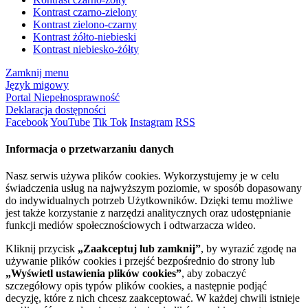
Kontrast czarno-zielony
Kontrast zielono-czarny
Kontrast żółto-niebieski
Kontrast niebiesko-żółty
Zamknij menu
Język migowy
Portal Niepełnosprawność
Deklaracja dostępności
Facebook
YouTube
Tik Tok
Instagram
RSS
Informacja o przetwarzaniu danych
Nasz serwis używa plików cookies. Wykorzystujemy je w celu
świadczenia usług na najwyższym poziomie, w sposób dopasowany
do indywidualnych potrzeb Użytkowników. Dzięki temu możliwe
jest także korzystanie z narzędzi analitycznych oraz udostępnianie
funkcji mediów społecznościowych i odtwarzacza wideo.
Kliknij przycisk
„Zaakceptuj lub zamknij”
, by wyrazić zgodę na
używanie plików cookies i przejść bezpośrednio do strony lub
„Wyświetl ustawienia plików cookies”
, aby zobaczyć
szczegółowy opis typów plików cookies, a następnie podjąć
decyzję, które z nich chcesz zaakceptować. W każdej chwili istnieje