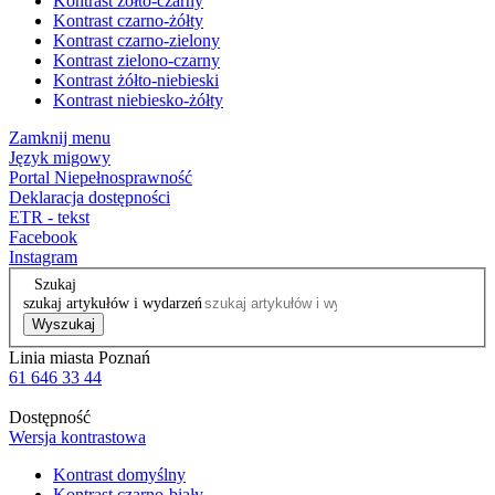
Kontrast żółto-czarny
Kontrast czarno-żółty
Kontrast czarno-zielony
Kontrast zielono-czarny
Kontrast żółto-niebieski
Kontrast niebiesko-żółty
Zamknij menu
Język migowy
Portal Niepełnosprawność
Deklaracja dostępności
ETR - tekst
Facebook
Instagram
Szukaj
szukaj artykułów i wydarzeń
Wyszukaj
Linia miasta Poznań
61 646 33 44
Dostępność
Wersja kontrastowa
Kontrast domyślny
Kontrast czarno-biały