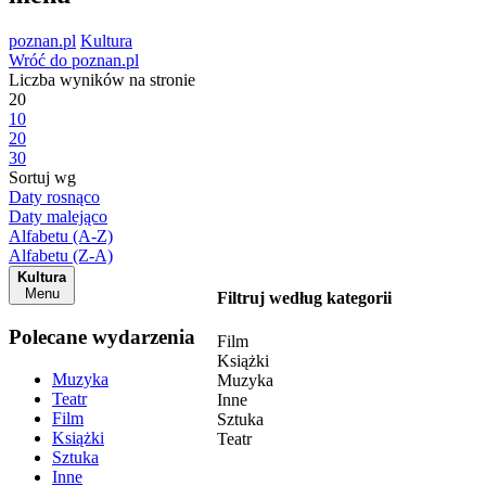
poznan.pl
Kultura
Wróć do poznan.pl
Liczba wyników na stronie
20
10
20
30
Sortuj wg
Daty rosnąco
Daty malejąco
Alfabetu (A-Z)
Alfabetu (Z-A)
Kultura
Menu
Filtruj według kategorii
Polecane wydarzenia
Film
Książki
Muzyka
Muzyka
Teatr
Inne
Film
Sztuka
Książki
Teatr
Sztuka
Inne