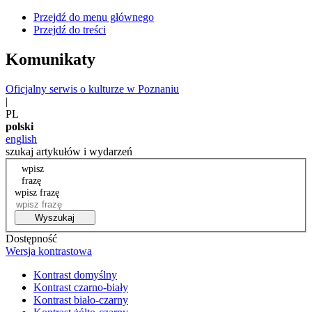
Przejdź do menu głównego
Przejdź do treści
Komunikaty
Oficjalny serwis o kulturze w Poznaniu
|
PL
polski
english
szukaj artykułów i wydarzeń
wpisz
frazę
wpisz frazę
Wyszukaj
Dostępność
Wersja kontrastowa
Kontrast domyślny
Kontrast czarno-biały
Kontrast biało-czarny