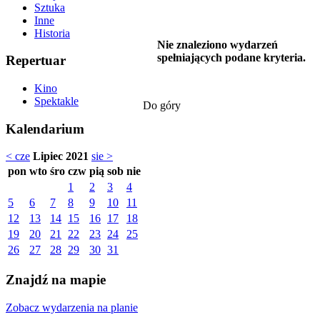
Sztuka
Inne
Historia
Nie znaleziono wydarzeń
spełniających podane kryteria.
Repertuar
Kino
Spektakle
Do góry
Kalendarium
< cze
Lipiec 2021
sie >
pon
wto
śro
czw
pią
sob
nie
1
2
3
4
5
6
7
8
9
10
11
12
13
14
15
16
17
18
19
20
21
22
23
24
25
26
27
28
29
30
31
Znajdź na mapie
Zobacz wydarzenia na planie