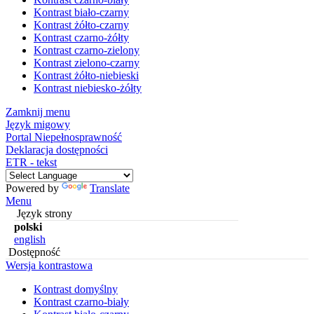
Kontrast biało-czarny
Kontrast żółto-czarny
Kontrast czarno-żółty
Kontrast czarno-zielony
Kontrast zielono-czarny
Kontrast żółto-niebieski
Kontrast niebiesko-żółty
Zamknij menu
Język migowy
Portal Niepełnosprawność
Deklaracja dostępności
ETR - tekst
Powered by
Translate
Menu
Język strony
polski
english
Dostępność
Wersja kontrastowa
Kontrast domyślny
Kontrast czarno-biały