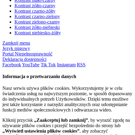
Kontrast biało-czarny
Kontrast żółto-czarny
Kontrast czarno-żółty
Kontrast czarno-zielony
Kontrast zielono-czarny
Kontrast żółto-niebieski
Kontrast niebiesko-żółty
Zamknij menu
Język migowy
Portal Niepełnosprawność
Deklaracja dostępności
Facebook
YouTube
Tik Tok
Instagram
RSS
Informacja o przetwarzaniu danych
Nasz serwis używa plików cookies. Wykorzystujemy je w celu
świadczenia usług na najwyższym poziomie, w sposób dopasowany
do indywidualnych potrzeb Użytkowników. Dzięki temu możliwe
jest także korzystanie z narzędzi analitycznych oraz udostępnianie
funkcji mediów społecznościowych i odtwarzacza wideo.
Kliknij przycisk
„Zaakceptuj lub zamknij”
, by wyrazić zgodę na
używanie plików cookies i przejść bezpośrednio do strony lub
„Wyświetl ustawienia plików cookies”
, aby zobaczyć