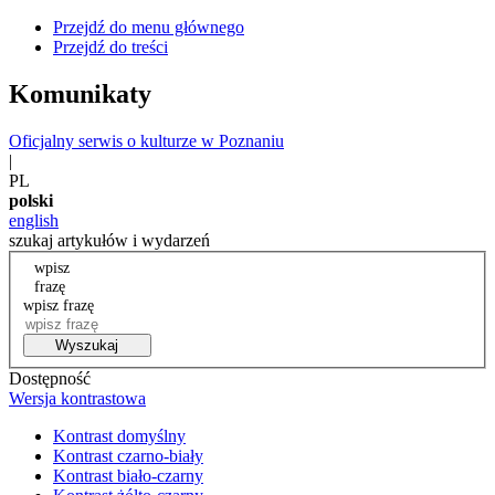
Przejdź do menu głównego
Przejdź do treści
Komunikaty
Oficjalny serwis o kulturze w Poznaniu
|
PL
polski
english
szukaj artykułów i wydarzeń
wpisz
frazę
wpisz frazę
Wyszukaj
Dostępność
Wersja kontrastowa
Kontrast domyślny
Kontrast czarno-biały
Kontrast biało-czarny