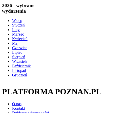
2026 - wybrane
wydarzenia
Wstęp
Styczeń
Luty
Marzec
Kwiecień
Maj
Czerwiec
Lipiec
Sierpień
Wrzesień
Październik
Listopad
Grudzień
PLATFORMA POZNAN.PL
O nas
Kontakt
Deklaracja dostępności