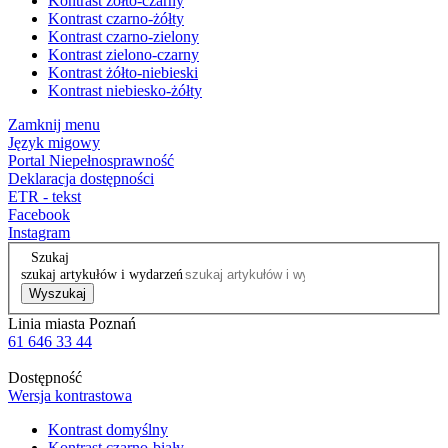
Kontrast żółto-czarny
Kontrast czarno-żółty
Kontrast czarno-zielony
Kontrast zielono-czarny
Kontrast żółto-niebieski
Kontrast niebiesko-żółty
Zamknij menu
Język migowy
Portal Niepełnosprawność
Deklaracja dostępności
ETR - tekst
Facebook
Instagram
Szukaj
szukaj artykułów i wydarzeń
Wyszukaj
Linia miasta Poznań
61 646 33 44
Dostępność
Wersja kontrastowa
Kontrast domyślny
Kontrast czarno-biały