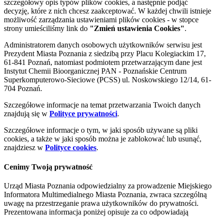
szczegółowy opis typów plików cookies, a następnie podjąć
decyzję, które z nich chcesz zaakceptować. W każdej chwili istnieje
możliwość zarządzania ustawieniami plików cookies - w stopce
strony umieściliśmy link do
"Zmień ustawienia Cookies"
.
Administratorem danych osobowych użytkowników serwisu jest
Prezydent Miasta Poznania z siedzibą przy Placu Kolegiackim 17,
61-841 Poznań, natomiast podmiotem przetwarzającym dane jest
Instytut Chemii Bioorganicznej PAN - Poznańskie Centrum
Superkomputerowo-Sieciowe (PCSS) ul. Noskowskiego 12/14, 61-
704 Poznań.
Szczegółowe informacje na temat przetwarzania Twoich danych
znajdują się w
Polityce prywatności
.
Szczegółowe informacje o tym, w jaki sposób używane są pliki
cookies, a także w jaki sposób można je zablokować lub usunąć,
znajdziesz w
Polityce cookies
.
Cenimy Twoją prywatność
Urząd Miasta Poznania odpowiedzialny za prowadzenie Miejskiego
Informatora Multimedialnego Miasta Poznania, zwraca szczególną
uwagę na przestrzeganie prawa użytkowników do prywatności.
Prezentowana informacja poniżej opisuje za co odpowiadają