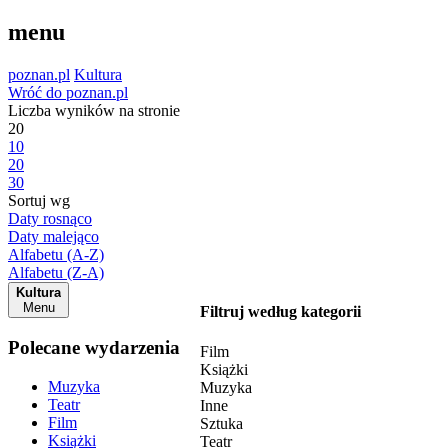
menu
poznan.pl
Kultura
Wróć do poznan.pl
Liczba wyników na stronie
20
10
20
30
Sortuj wg
Daty rosnąco
Daty malejąco
Alfabetu (A-Z)
Alfabetu (Z-A)
Kultura
Menu
Filtruj według kategorii
Polecane wydarzenia
Film
Książki
Muzyka
Muzyka
Teatr
Inne
Film
Sztuka
Książki
Teatr