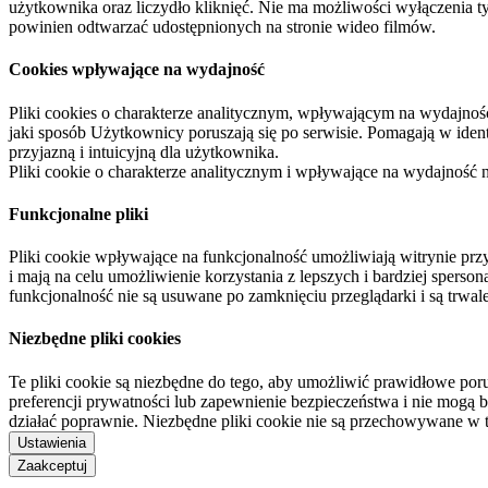
użytkownika oraz liczydło kliknięć. Nie ma możliwości wyłączenia t
powinien odtwarzać udostępnionych na stronie wideo filmów.
Cookies wpływające na wydajność
Pliki cookies o charakterze analitycznym, wpływającym na wydajność zb
jaki sposób Użytkownicy poruszają się po serwisie. Pomagają w ide
przyjazną i intuicyjną dla użytkownika.
Pliki cookie o charakterze analitycznym i wpływające na wydajność
Funkcjonalne pliki
Pliki cookie wpływające na funkcjonalność umożliwiają witrynie p
i mają na celu umożliwienie korzystania z lepszych i bardziej sperso
funkcjonalność nie są usuwane po zamknięciu przeglądarki i są trw
Niezbędne pliki cookies
Te pliki cookie są niezbędne do tego, aby umożliwić prawidłowe poru
preferencji prywatności lub zapewnienie bezpieczeństwa i nie mogą b
działać poprawnie. Niezbędne pliki cookie nie są przechowywane w 
Ustawienia
Zaakceptuj