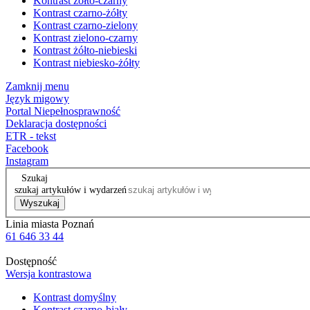
Kontrast żółto-czarny
Kontrast czarno-żółty
Kontrast czarno-zielony
Kontrast zielono-czarny
Kontrast żółto-niebieski
Kontrast niebiesko-żółty
Zamknij menu
Język migowy
Portal Niepełnosprawność
Deklaracja dostępności
ETR - tekst
Facebook
Instagram
Szukaj
szukaj artykułów i wydarzeń
Wyszukaj
Linia miasta Poznań
61 646 33 44
Dostępność
Wersja kontrastowa
Kontrast domyślny
Kontrast czarno-biały