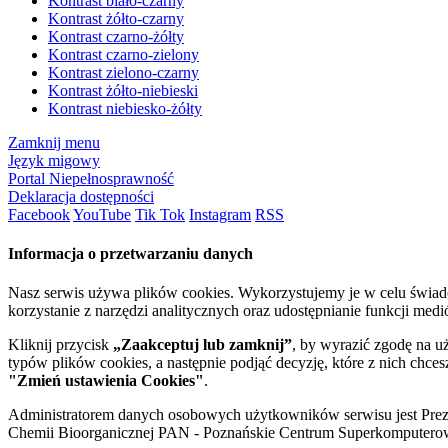
Kontrast biało-czarny
Kontrast żółto-czarny
Kontrast czarno-żółty
Kontrast czarno-zielony
Kontrast zielono-czarny
Kontrast żółto-niebieski
Kontrast niebiesko-żółty
Zamknij menu
Język migowy
Portal Niepełnosprawność
Deklaracja dostępności
Facebook
YouTube
Tik Tok
Instagram
RSS
Informacja o przetwarzaniu danych
Nasz serwis używa plików cookies. Wykorzystujemy je w celu świa
korzystanie z narzędzi analitycznych oraz udostępnianie funkcji me
Kliknij przycisk
„Zaakceptuj lub zamknij”
, by wyrazić zgodę na u
typów plików cookies, a następnie podjąć decyzję, które z nich chce
"Zmień ustawienia Cookies"
.
Administratorem danych osobowych użytkowników serwisu jest Prezyd
Chemii Bioorganicznej PAN - Poznańskie Centrum Superkomputerow