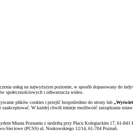
dczenia usług na najwyższym poziomie, w sposób dopasowany do indy
diów społecznościowych i odtwarzacza wideo.
żywanie plików cookies i przejść bezpośrednio do strony lub
„Wyświetl
sz zaakceptować. W każdej chwili istnieje możliwość zarządzania ustaw
ent Miasta Poznania z siedzibą przy Placu Kolegiackim 17, 61-841 P
o-Sieciowe (PCSS) ul. Noskowskiego 12/14, 61-704 Poznań.