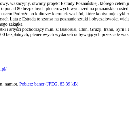
owy, wakacyjny, otwarty projekt Estrady Poznańskiej, którego celem j
. To ponad 80 bezpłatnych plenerowych wydarzeń na poznańskich osied
hasłem Podróże po kulturze: kierunek wschód, które kontynuuje cykl r
ach Lata z Estradą to szansa na poznanie sztuki i obyczajowości wiel
ego zakątka.
tki i artyści pochodzący m.in. z: Białorusi, Chin, Gruzji, Iranu, Syrii 
100 bezpłatnych, plenerowych wydarzeń odbywających przez całe waka
.pl/
Pobierz baner (JPEG, 83,39 kB)