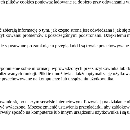
ych plików cookies ponieważ ładowane są dopiero przy odtwarzaniu wid
ierają informację o tym, jak często strona jest odwiedzana i jak się z 
ntyfikowaniu problemów z poszczególnymi podstronami. Dzięki temu mo
 nie są usuwane po zamknięciu przeglądarki i są trwale przechowywane
rzypomnienie sobie informacji wprowadzonych przez użytkownika lub 
nalizowanych funkcji. Pliki te umożliwiają także optymalizację użytko
ale przechowywane na komputerze lub urządzeniu użytkownika.
szanie się po naszym serwisie internetowym. Pozwalają na działanie ni
yć wyłączone. Możesz zmienić ustawienia przeglądarki, aby zablokować
trwały sposób na komputerze lub innym urządzeniu użytkownika i są u