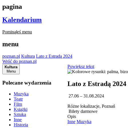
pagina
Kalendarium
Pominąłeś menu
menu
poznan.pl
Kultura
Lato z Estradą 2024
Wróć do poznan.pl
Powiększ tekst
Kultura
Menu
Polecane wydarzenia
Lato z Estradą 2024
Muzyka
27.06 – 31.08.2024
Teatr
Film
Różne lokalizacje, Poznań
Książki
Bilety darmowe
Sztuka
Opis
Inne
Inne
Muzyka
Historia