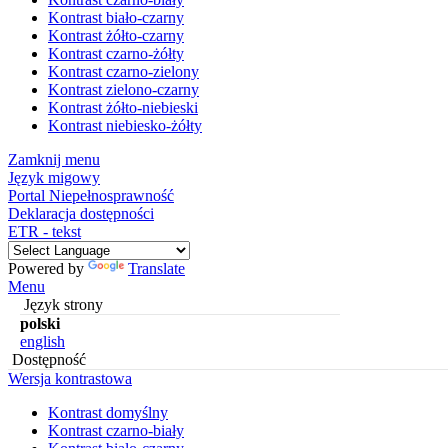
Kontrast biało-czarny
Kontrast żółto-czarny
Kontrast czarno-żółty
Kontrast czarno-zielony
Kontrast zielono-czarny
Kontrast żółto-niebieski
Kontrast niebiesko-żółty
Zamknij menu
Język migowy
Portal Niepełnosprawność
Deklaracja dostępności
ETR - tekst
Powered by
Translate
Menu
Język strony
polski
english
Dostępność
Wersja kontrastowa
Kontrast domyślny
Kontrast czarno-biały