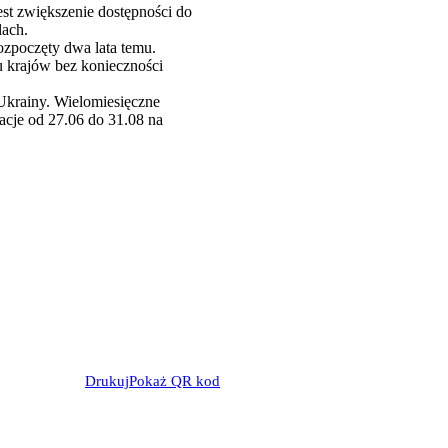
est zwiększenie dostępności do
lach.
ozpoczęty dwa lata temu.
u krajów bez konieczności
i Ukrainy. Wielomiesięczne
cje od 27.06 do 31.08 na
Drukuj
Pokaż QR kod