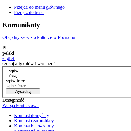
Przejdź do menu głównego
Przejdź do treści
Komunikaty
Oficjalny serwis o kulturze w Poznaniu
|
PL
polski
english
szukaj artykułów i wydarzeń
wpisz
frazę
wpisz frazę
Wyszukaj
Dostępność
Wersja kontrastowa
Kontrast domyślny
Kontrast czarno-biały
Kontrast biało-czarny