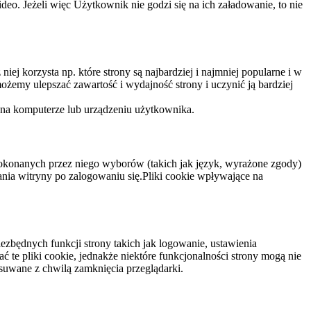
eo. Jeżeli więc Użytkownik nie godzi się na ich załadowanie, to nie
niej korzysta np. które strony są najbardziej i najmniej popularne i w
żemy ulepszać zawartość i wydajność strony i uczynić ją bardziej
 na komputerze lub urządzeniu użytkownika.
dokonanych przez niego wyborów (takich jak język, wyrażone zgody)
wania witryny po zalogowaniu się.Pliki cookie wpływające na
ezbędnych funkcji strony takich jak logowanie, ustawienia
 te pliki cookie, jednakże niektóre funkcjonalności strony mogą nie
suwane z chwilą zamknięcia przeglądarki.