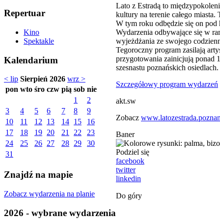
Lato z Estradą to międzypokoleni
Repertuar
kultury na terenie całego miasta
W tym roku odbędzie się on pod 
Wydarzenia odbywające się w ram
Kino
wyjeżdżania ze swojego codzienn
Spektakle
Tegoroczny program zasilają artys
przygotowania zainicjują ponad 
Kalendarium
szesnastu poznańskich osiedlach.
< lip
Sierpień 2026
wrz >
Szczegółowy program wydarzeń
pon
wto
śro
czw
pią
sob
nie
1
2
akt.sw
3
4
5
6
7
8
9
Zobacz
www.latozestrada.poznan
10
11
12
13
14
15
16
17
18
19
20
21
22
23
Baner
24
25
26
27
28
29
30
Podziel się
31
facebook
twitter
Znajdź na mapie
linkedin
Zobacz wydarzenia na planie
Do góry
2026 - wybrane wydarzenia