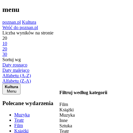
menu
poznan.pl
Kultura
Wróć do poznan.pl
Liczba wyników na stronie
20
10
20
30
Sortuj wg
Daty rosnąco
Daty malejąco
Alfabetu (A-Z)
Alfabetu (Z-A)
Kultura
Menu
Filtruj według kategorii
Polecane wydarzenia
Film
Książki
Muzyka
Muzyka
Teatr
Inne
Film
Sztuka
Książki
Teatr