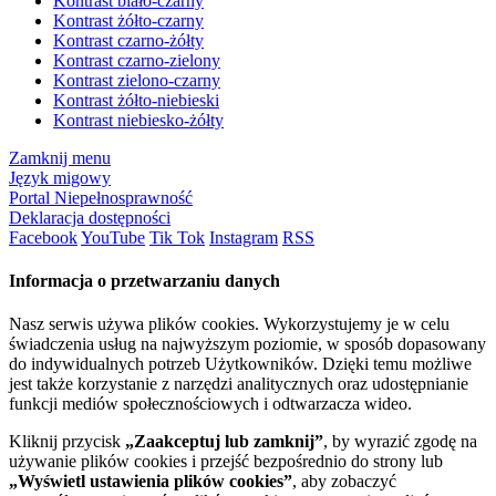
Kontrast biało-czarny
Kontrast żółto-czarny
Kontrast czarno-żółty
Kontrast czarno-zielony
Kontrast zielono-czarny
Kontrast żółto-niebieski
Kontrast niebiesko-żółty
Zamknij menu
Język migowy
Portal Niepełnosprawność
Deklaracja dostępności
Facebook
YouTube
Tik Tok
Instagram
RSS
Informacja o przetwarzaniu danych
Nasz serwis używa plików cookies. Wykorzystujemy je w celu
świadczenia usług na najwyższym poziomie, w sposób dopasowany
do indywidualnych potrzeb Użytkowników. Dzięki temu możliwe
jest także korzystanie z narzędzi analitycznych oraz udostępnianie
funkcji mediów społecznościowych i odtwarzacza wideo.
Kliknij przycisk
„Zaakceptuj lub zamknij”
, by wyrazić zgodę na
używanie plików cookies i przejść bezpośrednio do strony lub
„Wyświetl ustawienia plików cookies”
, aby zobaczyć