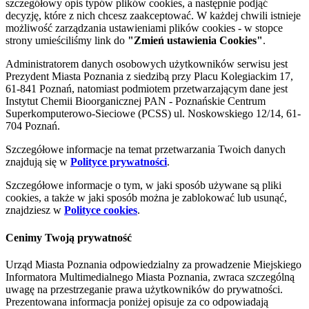
szczegółowy opis typów plików cookies, a następnie podjąć
decyzję, które z nich chcesz zaakceptować. W każdej chwili istnieje
możliwość zarządzania ustawieniami plików cookies - w stopce
strony umieściliśmy link do
"Zmień ustawienia Cookies"
.
Administratorem danych osobowych użytkowników serwisu jest
Prezydent Miasta Poznania z siedzibą przy Placu Kolegiackim 17,
61-841 Poznań, natomiast podmiotem przetwarzającym dane jest
Instytut Chemii Bioorganicznej PAN - Poznańskie Centrum
Superkomputerowo-Sieciowe (PCSS) ul. Noskowskiego 12/14, 61-
704 Poznań.
Szczegółowe informacje na temat przetwarzania Twoich danych
znajdują się w
Polityce prywatności
.
Szczegółowe informacje o tym, w jaki sposób używane są pliki
cookies, a także w jaki sposób można je zablokować lub usunąć,
znajdziesz w
Polityce cookies
.
Cenimy Twoją prywatność
Urząd Miasta Poznania odpowiedzialny za prowadzenie Miejskiego
Informatora Multimedialnego Miasta Poznania, zwraca szczególną
uwagę na przestrzeganie prawa użytkowników do prywatności.
Prezentowana informacja poniżej opisuje za co odpowiadają