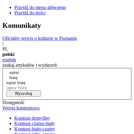
Przejdź do menu głównego
Przejdź do treści
Komunikaty
Oficjalny serwis o kulturze w Poznaniu
|
PL
polski
english
szukaj artykułów i wydarzeń
wpisz
frazę
wpisz frazę
Wyszukaj
Dostępność
Wersja kontrastowa
Kontrast domyślny
Kontrast czarno-biały
Kontrast biało-czarny