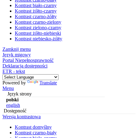
Kontrast biało-czarny
Kontrast żółto-czarny
Kontrast czarno-żółty
Kontrast czarno-zielony
Kontrast zielono-czarny
Kontrast żółto-niebieski
Kontrast niebiesko-żółty
Zamknij menu
Język migowy
Portal Niepełnosprawność
Deklaracja dostępności
ETR - tekst
Powered by
Translate
Menu
Język strony
polski
english
Dostępność
Wersja kontrastowa
Kontrast domyślny
Kontrast czarno-biały