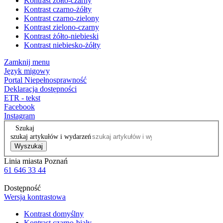
Kontrast żółto-czarny
Kontrast czarno-żółty
Kontrast czarno-zielony
Kontrast zielono-czarny
Kontrast żółto-niebieski
Kontrast niebiesko-żółty
Zamknij menu
Język migowy
Portal Niepełnosprawność
Deklaracja dostępności
ETR - tekst
Facebook
Instagram
Szukaj
szukaj artykułów i wydarzeń
Wyszukaj
Linia miasta Poznań
61 646 33 44
Dostępność
Wersja kontrastowa
Kontrast domyślny
Kontrast czarno-biały