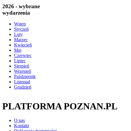
2026 - wybrane
wydarzenia
Wstęp
Styczeń
Luty
Marzec
Kwiecień
Maj
Czerwiec
Lipiec
Sierpień
Wrzesień
Październik
Listopad
Grudzień
PLATFORMA POZNAN.PL
O nas
Kontakt
Deklaracja dostępności