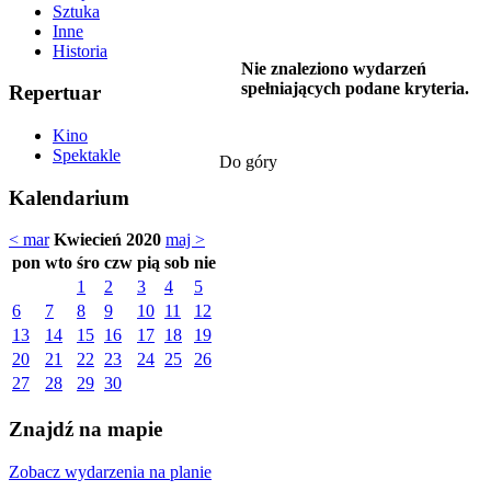
Sztuka
Inne
Historia
Nie znaleziono wydarzeń
spełniających podane kryteria.
Repertuar
Kino
Spektakle
Do góry
Kalendarium
< mar
Kwiecień 2020
maj >
pon
wto
śro
czw
pią
sob
nie
1
2
3
4
5
6
7
8
9
10
11
12
13
14
15
16
17
18
19
20
21
22
23
24
25
26
27
28
29
30
Znajdź na mapie
Zobacz wydarzenia na planie