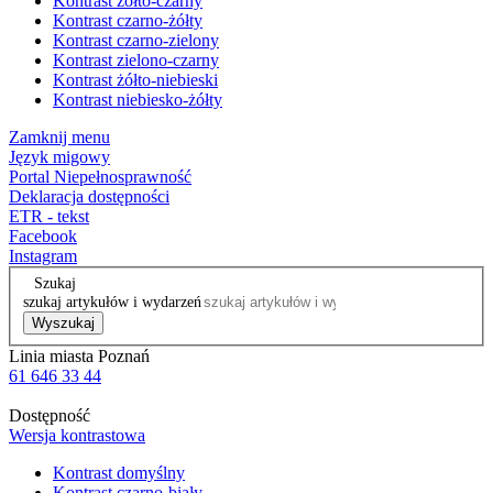
Kontrast żółto-czarny
Kontrast czarno-żółty
Kontrast czarno-zielony
Kontrast zielono-czarny
Kontrast żółto-niebieski
Kontrast niebiesko-żółty
Zamknij menu
Język migowy
Portal Niepełnosprawność
Deklaracja dostępności
ETR - tekst
Facebook
Instagram
Szukaj
szukaj artykułów i wydarzeń
Wyszukaj
Linia miasta Poznań
61 646 33 44
Dostępność
Wersja kontrastowa
Kontrast domyślny
Kontrast czarno-biały