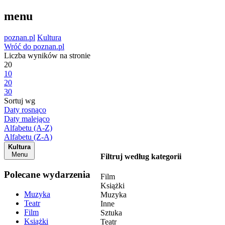
menu
poznan.pl
Kultura
Wróć do poznan.pl
Liczba wyników na stronie
20
10
20
30
Sortuj wg
Daty rosnąco
Daty malejąco
Alfabetu (A-Z)
Alfabetu (Z-A)
Kultura
Menu
Filtruj według kategorii
Polecane wydarzenia
Film
Książki
Muzyka
Muzyka
Teatr
Inne
Film
Sztuka
Książki
Teatr