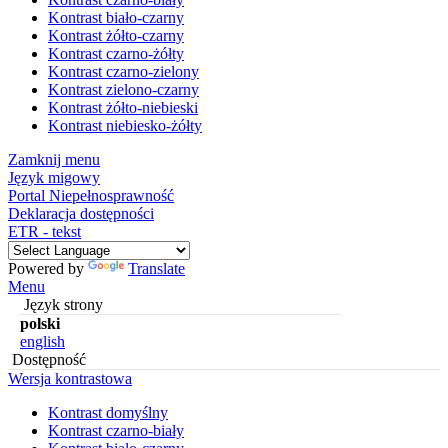
Kontrast biało-czarny
Kontrast żółto-czarny
Kontrast czarno-żółty
Kontrast czarno-zielony
Kontrast zielono-czarny
Kontrast żółto-niebieski
Kontrast niebiesko-żółty
Zamknij menu
Język migowy
Portal Niepełnosprawność
Deklaracja dostępności
ETR - tekst
Powered by
Translate
Menu
Język strony
polski
english
Dostępność
Wersja kontrastowa
Kontrast domyślny
Kontrast czarno-biały