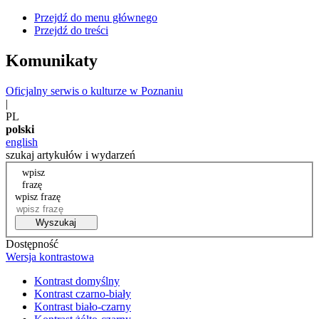
Przejdź do menu głównego
Przejdź do treści
Komunikaty
Oficjalny serwis o kulturze w Poznaniu
|
PL
polski
english
szukaj artykułów i wydarzeń
wpisz
frazę
wpisz frazę
Wyszukaj
Dostępność
Wersja kontrastowa
Kontrast domyślny
Kontrast czarno-biały
Kontrast biało-czarny