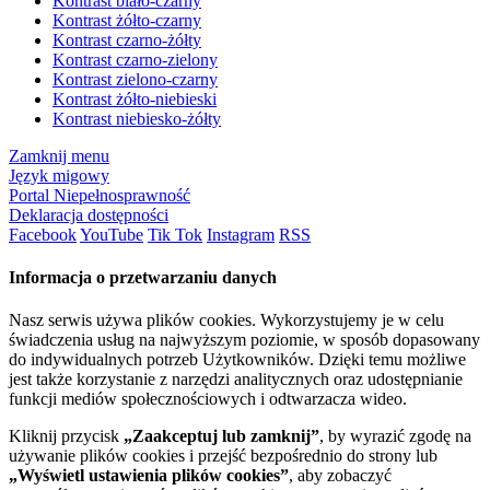
Kontrast biało-czarny
Kontrast żółto-czarny
Kontrast czarno-żółty
Kontrast czarno-zielony
Kontrast zielono-czarny
Kontrast żółto-niebieski
Kontrast niebiesko-żółty
Zamknij menu
Język migowy
Portal Niepełnosprawność
Deklaracja dostępności
Facebook
YouTube
Tik Tok
Instagram
RSS
Informacja o przetwarzaniu danych
Nasz serwis używa plików cookies. Wykorzystujemy je w celu
świadczenia usług na najwyższym poziomie, w sposób dopasowany
do indywidualnych potrzeb Użytkowników. Dzięki temu możliwe
jest także korzystanie z narzędzi analitycznych oraz udostępnianie
funkcji mediów społecznościowych i odtwarzacza wideo.
Kliknij przycisk
„Zaakceptuj lub zamknij”
, by wyrazić zgodę na
używanie plików cookies i przejść bezpośrednio do strony lub
„Wyświetl ustawienia plików cookies”
, aby zobaczyć