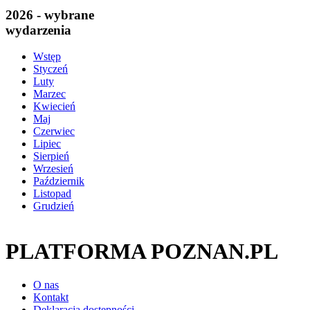
2026 - wybrane
wydarzenia
Wstęp
Styczeń
Luty
Marzec
Kwiecień
Maj
Czerwiec
Lipiec
Sierpień
Wrzesień
Październik
Listopad
Grudzień
PLATFORMA POZNAN.PL
O nas
Kontakt
Deklaracja dostępności