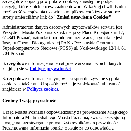
szczegółowy opis typów plików cookies, a następnie podjąć
decyzję, które z nich chcesz zaakceptować. W każdej chwili istnieje
możliwość zarządzania ustawieniami plików cookies - w stopce
strony umieściliśmy link do
"Zmień ustawienia Cookies"
.
Administratorem danych osobowych użytkowników serwisu jest
Prezydent Miasta Poznania z siedzibą przy Placu Kolegiackim 17,
61-841 Poznań, natomiast podmiotem przetwarzającym dane jest
Instytut Chemii Bioorganicznej PAN - Poznańskie Centrum
Superkomputerowo-Sieciowe (PCSS) ul. Noskowskiego 12/14, 61-
704 Poznań.
Szczegółowe informacje na temat przetwarzania Twoich danych
znajdują się w
Polityce prywatności
.
Szczegółowe informacje o tym, w jaki sposób używane są pliki
cookies, a także w jaki sposób można je zablokować lub usunąć,
znajdziesz w
Polityce cookies
.
Cenimy Twoją prywatność
Urząd Miasta Poznania odpowiedzialny za prowadzenie Miejskiego
Informatora Multimedialnego Miasta Poznania, zwraca szczególną
uwagę na przestrzeganie prawa użytkowników do prywatności.
Prezentowana informacja poniżej opisuje za co odpowiadają