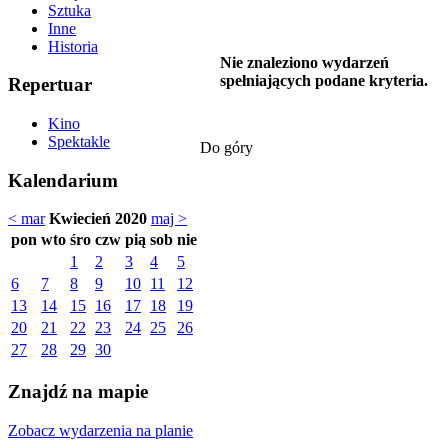
Sztuka
Inne
Historia
Nie znaleziono wydarzeń
spełniających podane kryteria.
Repertuar
Kino
Spektakle
Do góry
Kalendarium
< mar
Kwiecień 2020
maj >
pon
wto
śro
czw
pią
sob
nie
1
2
3
4
5
6
7
8
9
10
11
12
13
14
15
16
17
18
19
20
21
22
23
24
25
26
27
28
29
30
Znajdź na mapie
Zobacz wydarzenia na planie