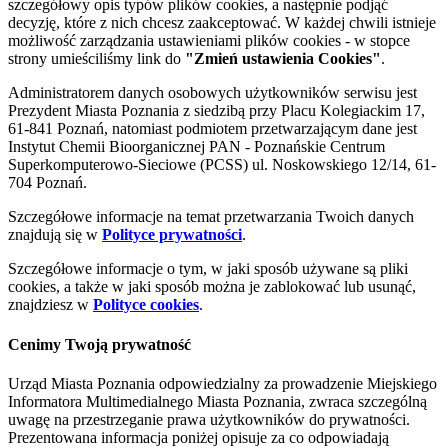
szczegółowy opis typów plików cookies, a następnie podjąć
decyzję, które z nich chcesz zaakceptować. W każdej chwili istnieje
możliwość zarządzania ustawieniami plików cookies - w stopce
strony umieściliśmy link do
"Zmień ustawienia Cookies"
.
Administratorem danych osobowych użytkowników serwisu jest
Prezydent Miasta Poznania z siedzibą przy Placu Kolegiackim 17,
61-841 Poznań, natomiast podmiotem przetwarzającym dane jest
Instytut Chemii Bioorganicznej PAN - Poznańskie Centrum
Superkomputerowo-Sieciowe (PCSS) ul. Noskowskiego 12/14, 61-
704 Poznań.
Szczegółowe informacje na temat przetwarzania Twoich danych
znajdują się w
Polityce prywatności
.
Szczegółowe informacje o tym, w jaki sposób używane są pliki
cookies, a także w jaki sposób można je zablokować lub usunąć,
znajdziesz w
Polityce cookies
.
Cenimy Twoją prywatność
Urząd Miasta Poznania odpowiedzialny za prowadzenie Miejskiego
Informatora Multimedialnego Miasta Poznania, zwraca szczególną
uwagę na przestrzeganie prawa użytkowników do prywatności.
Prezentowana informacja poniżej opisuje za co odpowiadają