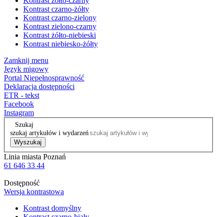
Kontrast żółto-czarny
Kontrast czarno-żółty
Kontrast czarno-zielony
Kontrast zielono-czarny
Kontrast żółto-niebieski
Kontrast niebiesko-żółty
Zamknij menu
Język migowy
Portal Niepełnosprawność
Deklaracja dostępności
ETR - tekst
Facebook
Instagram
Szukaj
szukaj artykułów i wydarzeń
Wyszukaj
Linia miasta Poznań
61 646 33 44
Dostępność
Wersja kontrastowa
Kontrast domyślny
Kontrast czarno-biały