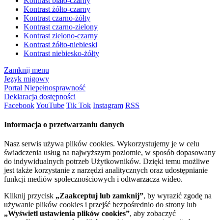
Kontrast biało-czarny
Kontrast żółto-czarny
Kontrast czarno-żółty
Kontrast czarno-zielony
Kontrast zielono-czarny
Kontrast żółto-niebieski
Kontrast niebiesko-żółty
Zamknij menu
Język migowy
Portal Niepełnosprawność
Deklaracja dostępności
Facebook
YouTube
Tik Tok
Instagram
RSS
Informacja o przetwarzaniu danych
Nasz serwis używa plików cookies. Wykorzystujemy je w celu
świadczenia usług na najwyższym poziomie, w sposób dopasowany
do indywidualnych potrzeb Użytkowników. Dzięki temu możliwe
jest także korzystanie z narzędzi analitycznych oraz udostępnianie
funkcji mediów społecznościowych i odtwarzacza wideo.
Kliknij przycisk
„Zaakceptuj lub zamknij”
, by wyrazić zgodę na
używanie plików cookies i przejść bezpośrednio do strony lub
„Wyświetl ustawienia plików cookies”
, aby zobaczyć