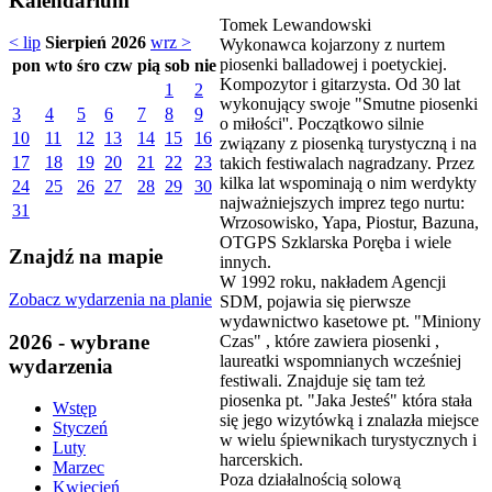
Kalendarium
Tomek Lewandowski
< lip
Sierpień 2026
wrz >
Wykonawca kojarzony z nurtem
piosenki balladowej i poetyckiej.
pon
wto
śro
czw
pią
sob
nie
Kompozytor i gitarzysta. Od 30 lat
1
2
wykonujący swoje "Smutne piosenki
3
4
5
6
7
8
9
o miłości''. Początkowo silnie
10
11
12
13
14
15
16
związany z piosenką turystyczną i na
17
18
19
20
21
22
23
takich festiwalach nagradzany. Przez
kilka lat wspominają o nim werdykty
24
25
26
27
28
29
30
najważniejszych imprez tego nurtu:
31
Wrzosowisko, Yapa, Piostur, Bazuna,
OTGPS Szklarska Poręba i wiele
Znajdź na mapie
innych.
W 1992 roku, nakładem Agencji
Zobacz wydarzenia na planie
SDM, pojawia się pierwsze
wydawnictwo kasetowe pt. "Miniony
2026 - wybrane
Czas" , które zawiera piosenki ,
laureatki wspomnianych wcześniej
wydarzenia
festiwali. Znajduje się tam też
piosenka pt. "Jaka Jesteś" która stała
Wstęp
się jego wizytówką i znalazła miejsce
Styczeń
w wielu śpiewnikach turystycznych i
Luty
harcerskich.
Marzec
Poza działalnością solową
Kwiecień