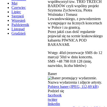
współtworzył tzw. TRIO TRZECH
Maj
BARDÓW czyli wspólny projekt
Czerwiec
Szymona Zychowicza, Piotra
Lipiec
Woźniaka i Tomasz
Sierpień
Lewandowskiego, z powodzeniem
Wrzesień
występujące na licznych koncertach
Październik
w Polsce i za granicą.
Listopad
Przez jakiś czas dość regularnie
Grudzień
pojawiał się na scenie krakowskiego
kabaretu PIWNICA POD
BARANAMI.
Wstęp: 40zł (rezerwacje SMS do 12
marca)/ 50zł w dniu koncertu.
SMS +48 798 018 128 (imię,
nazwisko, liczba biletów)
Baner
Pobierz baner (JPEG, 112,69 kB)
Podziel się
facebook
twitter
linkedin