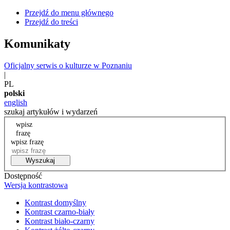
Przejdź do menu głównego
Przejdź do treści
Komunikaty
Oficjalny serwis o kulturze w Poznaniu
|
PL
polski
english
szukaj artykułów i wydarzeń
wpisz
frazę
wpisz frazę
Wyszukaj
Dostępność
Wersja kontrastowa
Kontrast domyślny
Kontrast czarno-biały
Kontrast biało-czarny