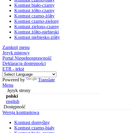
Kontrast biało-czarny
Kontrast żółto-czarny
Kontrast czarno-żółty
Kontrast czarno-zielony
Kontrast zielono-czarny
Kontrast żółto-niebieski
Kontrast niebiesko-żółty
Zamknij menu
Język migowy
Portal Niepełnosprawność
Deklaracja dostępności
ETR - tekst
Powered by
Translate
Menu
Język strony
polski
english
Dostępność
Wersja kontrastowa
Kontrast domyślny
Kontrast czarno-biały