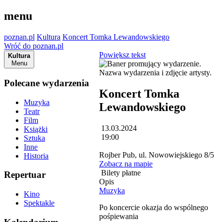
menu
poznan.pl
Kultura
Koncert Tomka Lewandowskiego
Wróć do poznan.pl
Powiększ tekst
Kultura
Menu
Polecane wydarzenia
Koncert Tomka
Muzyka
Lewandowskiego
Teatr
Film
13.03.2024
Książki
19:00
Sztuka
Inne
Rojber Pub, ul. Nowowiejskiego 8/5
Historia
Zobacz na mapie
Bilety płatne
Repertuar
Opis
Muzyka
Kino
Spektakle
Po koncercie okazja do wspólnego
pośpiewania