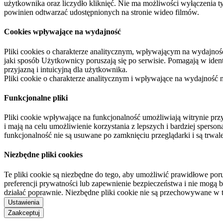
użytkownika oraz liczydło kliknięć. Nie ma możliwości wyłączenia t
powinien odtwarzać udostępnionych na stronie wideo filmów.
Cookies wpływające na wydajność
Pliki cookies o charakterze analitycznym, wpływającym na wydajność zb
jaki sposób Użytkownicy poruszają się po serwisie. Pomagają w ide
przyjazną i intuicyjną dla użytkownika.
Pliki cookie o charakterze analitycznym i wpływające na wydajność
Funkcjonalne pliki
Pliki cookie wpływające na funkcjonalność umożliwiają witrynie p
i mają na celu umożliwienie korzystania z lepszych i bardziej sperso
funkcjonalność nie są usuwane po zamknięciu przeglądarki i są trw
Niezbędne pliki cookies
Te pliki cookie są niezbędne do tego, aby umożliwić prawidłowe poru
preferencji prywatności lub zapewnienie bezpieczeństwa i nie mogą b
działać poprawnie. Niezbędne pliki cookie nie są przechowywane w 
Ustawienia
Zaakceptuj