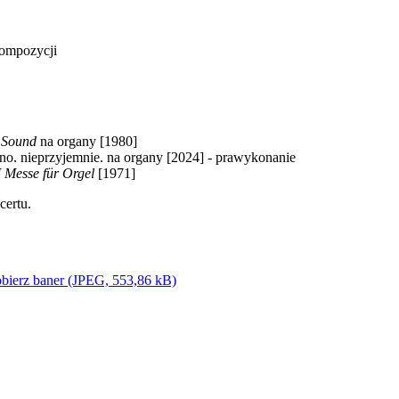
Kompozycji
 Sound
na organy [1980]
o. nieprzyjemnie. na organy [2024] - prawykonanie
I Messe für Orgel
[1971]
certu.
bierz baner (JPEG, 553,86 kB)