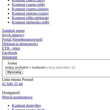
Kontrast żółto-czarny
Kontrast czarno-żółty
Kontrast czarno-zielony
Kontrast zielono-czarny
Kontrast żółto-niebieski
Kontrast niebiesko-żółty
Zamknij menu
Język migowy
Portal Niepełnosprawność
Deklaracja dostępności
ETR - tekst
Facebook
Instagram
Szukaj
szukaj artykułów i wydarzeń
Wyszukaj
Linia miasta Poznań
61 646 33 44
Dostępność
Wersja kontrastowa
Kontrast domyślny
Kontrast czarno-biały