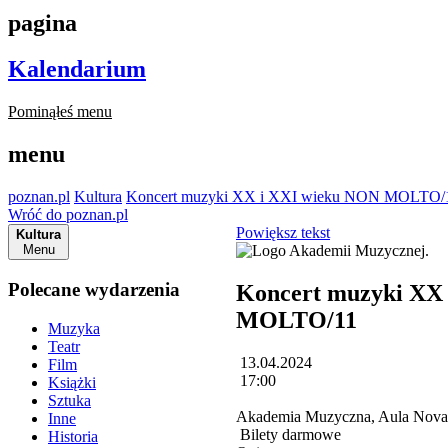
pagina
Kalendarium
Pominąłeś menu
menu
poznan.pl
Kultura
Koncert muzyki XX i XXI wieku NON MOLTO/
Wróć do poznan.pl
Powiększ tekst
Kultura
Menu
Polecane wydarzenia
Koncert muzyki XX
MOLTO/11
Muzyka
Teatr
13.04.2024
Film
17:00
Książki
Sztuka
Akademia Muzyczna, Aula Nova, 
Inne
Bilety darmowe
Historia