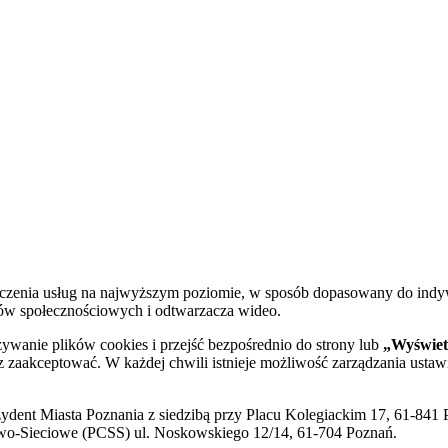
dczenia usług na najwyższym poziomie, w sposób dopasowany do indy
diów społecznościowych i odtwarzacza wideo.
żywanie plików cookies i przejść bezpośrednio do strony lub
„Wyświetl
sz zaakceptować. W każdej chwili istnieje możliwość zarządzania ustaw
ent Miasta Poznania z siedzibą przy Placu Kolegiackim 17, 61-841 P
o-Sieciowe (PCSS) ul. Noskowskiego 12/14, 61-704 Poznań.