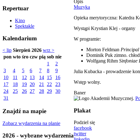
Opis
Muzyka
Repertuar
Opieka merytoryczna: Katedra 
Kino
Spektakle
Wystąpi Krystian Klej - organy
Kalendarium
W programie:
Morton Feldman
Principal
< lip
Sierpień 2026
wrz >
Dominik Puk zimno. chłodn
pon
wto
śro
czw
pią
sob
nie
Wolfgang Rihm
Sinfoniae 
1
2
3
4
5
6
7
8
9
Julia Kubacka - prowadzenie kon
10
11
12
13
14
15
16
Wstęp wolny.
17
18
19
20
21
22
23
24
25
26
27
28
29
30
Baner
31
Po
Plakat
Znajdź na mapie
Podziel się
Zobacz wydarzenia na planie
facebook
twitter
2026 - wybrane wydarzenia
linkedin