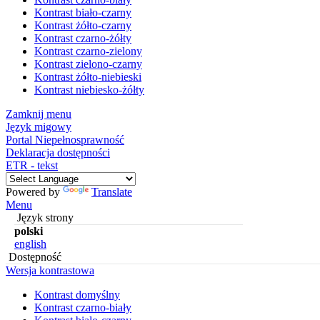
Kontrast biało-czarny
Kontrast żółto-czarny
Kontrast czarno-żółty
Kontrast czarno-zielony
Kontrast zielono-czarny
Kontrast żółto-niebieski
Kontrast niebiesko-żółty
Zamknij menu
Język migowy
Portal Niepełnosprawność
Deklaracja dostępności
ETR - tekst
Powered by
Translate
Menu
Język strony
polski
english
Dostępność
Wersja kontrastowa
Kontrast domyślny
Kontrast czarno-biały