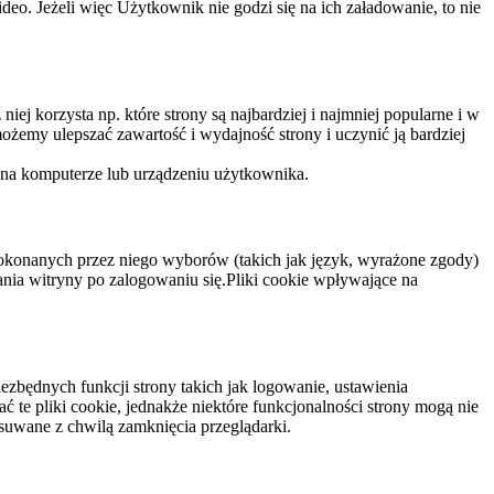
eo. Jeżeli więc Użytkownik nie godzi się na ich załadowanie, to nie
niej korzysta np. które strony są najbardziej i najmniej popularne i w
żemy ulepszać zawartość i wydajność strony i uczynić ją bardziej
 na komputerze lub urządzeniu użytkownika.
dokonanych przez niego wyborów (takich jak język, wyrażone zgody)
wania witryny po zalogowaniu się.Pliki cookie wpływające na
ezbędnych funkcji strony takich jak logowanie, ustawienia
 te pliki cookie, jednakże niektóre funkcjonalności strony mogą nie
suwane z chwilą zamknięcia przeglądarki.