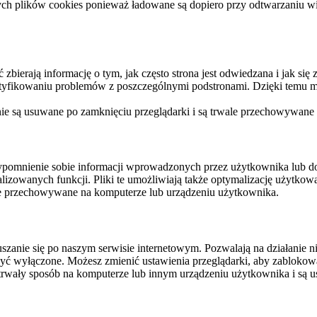
ych plików cookies ponieważ ładowane są dopiero przy odtwarzaniu wid
ierają informację o tym, jak często strona jest odwiedzana i jak się z 
ntyfikowaniu problemów z poszczególnymi podstronami. Dzięki temu mo
 nie są usuwane po zamknięciu przeglądarki i są trwale przechowywane
rzypomnienie sobie informacji wprowadzonych przez użytkownika lub 
nalizowanych funkcji. Pliki te umożliwiają także optymalizację użytko
ale przechowywane na komputerze lub urządzeniu użytkownika.
szanie się po naszym serwisie internetowym. Pozwalają na działanie ni
yć wyłączone. Możesz zmienić ustawienia przeglądarki, aby zablokować
trwały sposób na komputerze lub innym urządzeniu użytkownika i są u