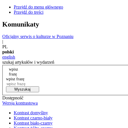
Przejdź do menu głównego
Przejdź do treści
Komunikaty
Oficjalny serwis o kulturze w Poznaniu
|
PL
polski
english
szukaj artykułów i wydarzeń
wpisz
frazę
wpisz frazę
Wyszukaj
Dostępność
Wersja kontrastowa
Kontrast domyślny
Kontrast czarno-biały
Kontrast biało-czarny