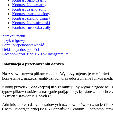
Kontrast biało-czarny
Kontrast żółto-czarny
Kontrast czarno-żółty
Kontrast czarno-zielony
Kontrast zielono-czarny
Kontrast żółto-niebieski
Kontrast niebiesko-żółty
Zamknij menu
Język migowy
Portal Niepełnosprawność
Deklaracja dostępności
Facebook
YouTube
Tik Tok
Instagram
RSS
Informacja o przetwarzaniu danych
Nasz serwis używa plików cookies. Wykorzystujemy je w celu świa
korzystanie z narzędzi analitycznych oraz udostępnianie funkcji me
Kliknij przycisk
„Zaakceptuj lub zamknij”
, by wyrazić zgodę na u
typów plików cookies, a następnie podjąć decyzję, które z nich chce
"Zmień ustawienia Cookies"
.
Administratorem danych osobowych użytkowników serwisu jest Prezyd
Chemii Bioorganicznej PAN - Poznańskie Centrum Superkomputerow