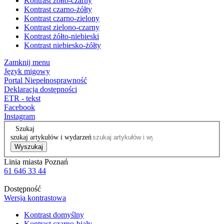
Kontrast żółto-czarny
Kontrast czarno-żółty
Kontrast czarno-zielony
Kontrast zielono-czarny
Kontrast żółto-niebieski
Kontrast niebiesko-żółty
Zamknij menu
Język migowy
Portal Niepełnosprawność
Deklaracja dostępności
ETR - tekst
Facebook
Instagram
Szukaj
szukaj artykułów i wydarzeń
Wyszukaj
Linia miasta Poznań
61 646 33 44
Dostępność
Wersja kontrastowa
Kontrast domyślny
Kontrast czarno-biały