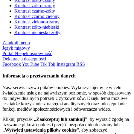
Kontrast biało-czarny
Kontrast żółto-czarny
Kontrast czarno-żółty
Kontrast czarno-zielony
Kontrast zielono-czarny
Kontrast żółto-niebieski
Kontrast niebiesko-żółty
Zamknij menu
Język migowy
Portal Niepełnosprawność
Deklaracja dostępności
Facebook
YouTube
Tik Tok
Instagram
RSS
Informacja o przetwarzaniu danych
Nasz serwis używa plików cookies. Wykorzystujemy je w celu
świadczenia usług na najwyższym poziomie, w sposób dopasowany
do indywidualnych potrzeb Użytkowników. Dzięki temu możliwe
jest także korzystanie z narzędzi analitycznych oraz udostępnianie
funkcji mediów społecznościowych i odtwarzacza wideo.
Kliknij przycisk
„Zaakceptuj lub zamknij”
, by wyrazić zgodę na
używanie plików cookies i przejść bezpośrednio do strony lub
„Wyświetl ustawienia plików cookies”
, aby zobaczyć