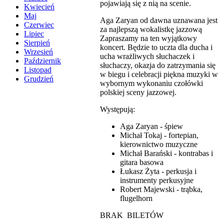
pojawiają się z nią na scenie.
Kwiecień
Maj
Aga Zaryan od dawna uznawana jest
Czerwiec
za najlepszą wokalistkę jazzową
Lipiec
Zapraszamy na ten wyjątkowy
Sierpień
koncert. Będzie to uczta dla ducha i
Wrzesień
ucha wrażliwych słuchaczek i
Październik
słuchaczy, okazja do zatrzymania się
Listopad
w biegu i celebracji piękna muzyki w
Grudzień
wybornym wykonaniu czołówki
polskiej sceny jazzowej.
Występują:
Aga Zaryan - śpiew
Michał Tokaj - fortepian,
kierownictwo muzyczne
Michał Barański - kontrabas i
gitara basowa
Łukasz Żyta - perkusja i
instrumenty perkusyjne
Robert Majewski - trąbka,
flugelhorn
BRAK BILETÓW