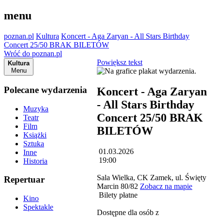
menu
poznan.pl
Kultura
Koncert - Aga Zaryan - All Stars Birthday
Concert 25/50 BRAK BILETÓW
Wróć do poznan.pl
Powiększ tekst
Kultura
Menu
Polecane wydarzenia
Koncert - Aga Zaryan
- All Stars Birthday
Muzyka
Concert 25/50 BRAK
Teatr
Film
BILETÓW
Książki
Sztuka
01.03.2026
Inne
19:00
Historia
Sala Wielka, CK Zamek, ul. Święty
Repertuar
Marcin 80/82
Zobacz na mapie
Bilety płatne
Kino
Spektakle
Dostępne dla osób z