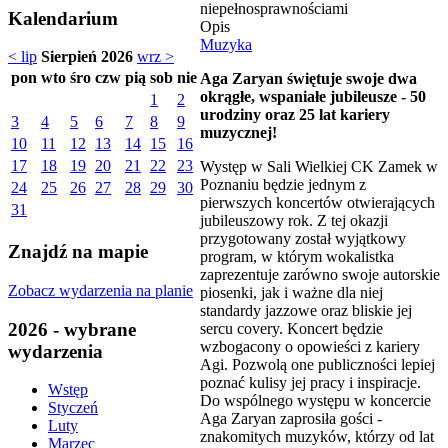
niepełnosprawnościami
Kalendarium
Opis
Muzyka
< lip
Sierpień 2026
wrz >
pon
wto
śro
czw
pią
sob
nie
Aga Zaryan świętuje swoje dwa
okrągłe, wspaniałe jubileusze - 50
1
2
urodziny oraz 25 lat kariery
3
4
5
6
7
8
9
muzycznej!
10
11
12
13
14
15
16
17
18
19
20
21
22
23
Występ w Sali Wielkiej CK Zamek w
Poznaniu będzie jednym z
24
25
26
27
28
29
30
pierwszych koncertów otwierających
31
jubileuszowy rok. Z tej okazji
przygotowany został wyjątkowy
Znajdź na mapie
program, w którym wokalistka
zaprezentuje zarówno swoje autorskie
Zobacz wydarzenia na planie
piosenki, jak i ważne dla niej
standardy jazzowe oraz bliskie jej
2026 - wybrane
sercu covery. Koncert będzie
wzbogacony o opowieści z kariery
wydarzenia
Agi. Pozwolą one publiczności lepiej
poznać kulisy jej pracy i inspiracje.
Wstęp
Do wspólnego występu w koncercie
Styczeń
Aga Zaryan zaprosiła gości -
Luty
znakomitych muzyków, którzy od lat
Marzec