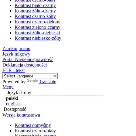
Kontrast biało-czarny
Kontrast żółto-czarny
Kontrast czarno-żółty
Kontrast czarno-zielony
Kontrast zielono-czarny
Kontrast żółto-niebieski
Kontrast niebiesko-żółty
Zamknij menu
Język migowy
Portal Niepełnosprawność
Deklaracja dostępności
ETR - tekst
Powered by
Translate
Menu
Język strony
polski
english
Dostępność
Wersja kontrastowa
Kontrast domyślny
Kontrast czarno-biały