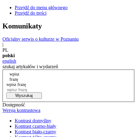
Przejdź do menu głównego
Przejdź do treści
Komunikaty
Oficjalny serwis o kulturze w Poznaniu
|
PL
polski
english
szukaj artykułów i wydarzeń
wpisz
frazę
wpisz frazę
Wyszukaj
Dostępność
Wersja kontrastowa
Kontrast domyślny
Kontrast czarno-biały
Kontrast biało-czarny