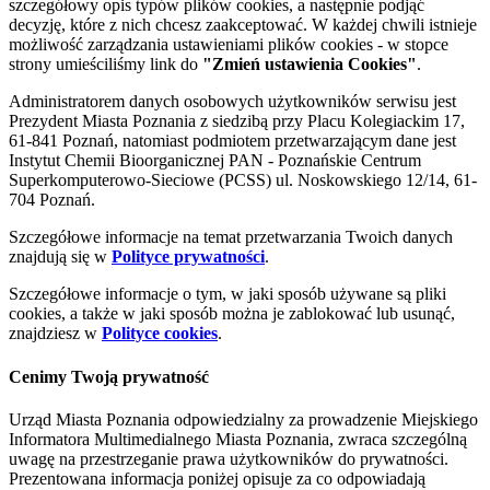
szczegółowy opis typów plików cookies, a następnie podjąć
decyzję, które z nich chcesz zaakceptować. W każdej chwili istnieje
możliwość zarządzania ustawieniami plików cookies - w stopce
strony umieściliśmy link do
"Zmień ustawienia Cookies"
.
Administratorem danych osobowych użytkowników serwisu jest
Prezydent Miasta Poznania z siedzibą przy Placu Kolegiackim 17,
61-841 Poznań, natomiast podmiotem przetwarzającym dane jest
Instytut Chemii Bioorganicznej PAN - Poznańskie Centrum
Superkomputerowo-Sieciowe (PCSS) ul. Noskowskiego 12/14, 61-
704 Poznań.
Szczegółowe informacje na temat przetwarzania Twoich danych
znajdują się w
Polityce prywatności
.
Szczegółowe informacje o tym, w jaki sposób używane są pliki
cookies, a także w jaki sposób można je zablokować lub usunąć,
znajdziesz w
Polityce cookies
.
Cenimy Twoją prywatność
Urząd Miasta Poznania odpowiedzialny za prowadzenie Miejskiego
Informatora Multimedialnego Miasta Poznania, zwraca szczególną
uwagę na przestrzeganie prawa użytkowników do prywatności.
Prezentowana informacja poniżej opisuje za co odpowiadają