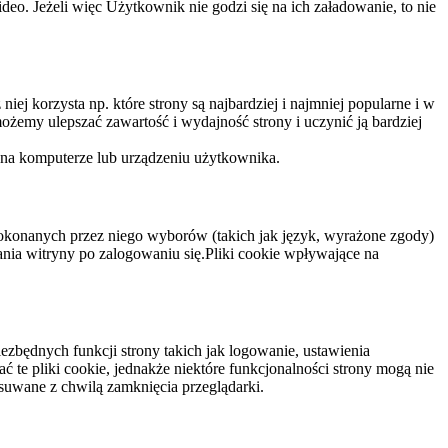
eo. Jeżeli więc Użytkownik nie godzi się na ich załadowanie, to nie
niej korzysta np. które strony są najbardziej i najmniej popularne i w
żemy ulepszać zawartość i wydajność strony i uczynić ją bardziej
 na komputerze lub urządzeniu użytkownika.
dokonanych przez niego wyborów (takich jak język, wyrażone zgody)
wania witryny po zalogowaniu się.Pliki cookie wpływające na
ezbędnych funkcji strony takich jak logowanie, ustawienia
 te pliki cookie, jednakże niektóre funkcjonalności strony mogą nie
suwane z chwilą zamknięcia przeglądarki.