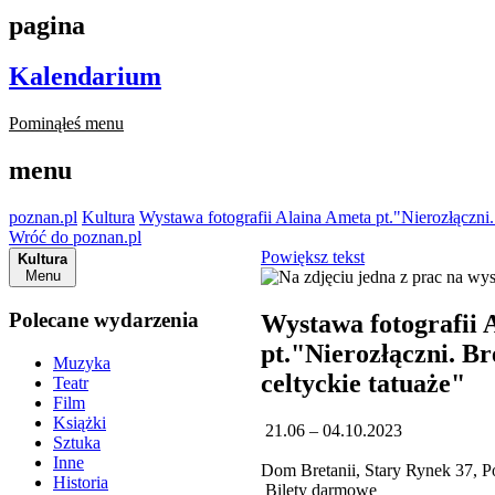
pagina
Kalendarium
Pominąłeś menu
menu
poznan.pl
Kultura
Wystawa fotografii Alaina Ameta pt."Nierozłączni. 
Wróć do poznan.pl
Powiększ tekst
Kultura
Menu
Polecane wydarzenia
Wystawa fotografii 
pt."Nierozłączni. Br
Muzyka
celtyckie tatuaże"
Teatr
Film
Książki
21.06 – 04.10.2023
Sztuka
Inne
Dom Bretanii, Stary Rynek 37, 
Historia
Bilety darmowe