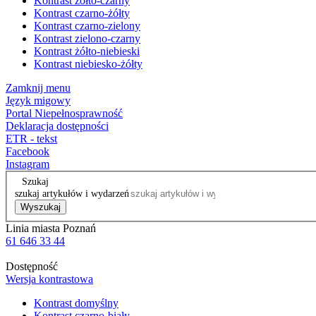
Kontrast żółto-czarny
Kontrast czarno-żółty
Kontrast czarno-zielony
Kontrast zielono-czarny
Kontrast żółto-niebieski
Kontrast niebiesko-żółty
Zamknij menu
Język migowy
Portal Niepełnosprawność
Deklaracja dostępności
ETR - tekst
Facebook
Instagram
Szukaj
szukaj artykułów i wydarzeń
Wyszukaj
Linia miasta Poznań
61 646 33 44
Dostępność
Wersja kontrastowa
Kontrast domyślny
Kontrast czarno-biały