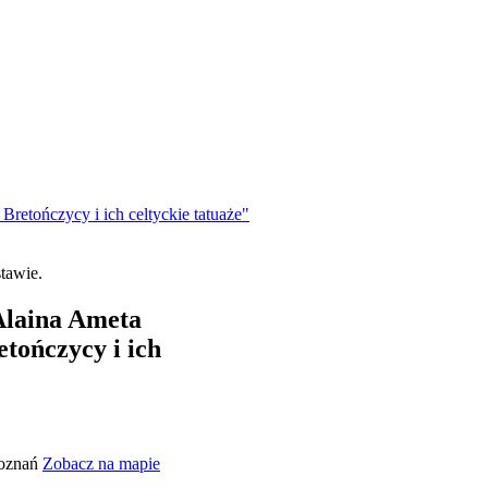
Bretończycy i ich celtyckie tatuaże"
Alaina Ameta
etończycy i ich
Poznań
Zobacz na mapie