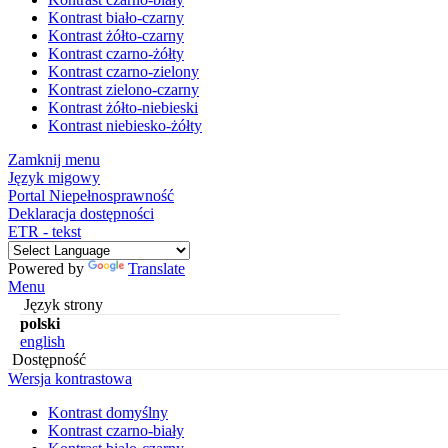
Kontrast biało-czarny
Kontrast żółto-czarny
Kontrast czarno-żółty
Kontrast czarno-zielony
Kontrast zielono-czarny
Kontrast żółto-niebieski
Kontrast niebiesko-żółty
Zamknij menu
Język migowy
Portal Niepełnosprawność
Deklaracja dostępności
ETR - tekst
Powered by
Translate
Menu
Język strony
polski
english
Dostępność
Wersja kontrastowa
Kontrast domyślny
Kontrast czarno-biały