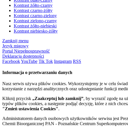
Kontrast biało-czarny
Kontrast żółto-czarny
Kontrast czarno-żółty
Kontrast czarno-zielony
Kontrast zielono-czarny
Kontrast żółto-niebieski
Kontrast niebiesko-żółty
Zamknij menu
Język migowy
Portal Niepełnosprawność
Deklaracja dostępności
Facebook
YouTube
Tik Tok
Instagram
RSS
Informacja o przetwarzaniu danych
Nasz serwis używa plików cookies. Wykorzystujemy je w celu świa
korzystanie z narzędzi analitycznych oraz udostępnianie funkcji me
Kliknij przycisk
„Zaakceptuj lub zamknij”
, by wyrazić zgodę na u
typów plików cookies, a następnie podjąć decyzję, które z nich chce
"Zmień ustawienia Cookies"
.
Administratorem danych osobowych użytkowników serwisu jest Prezyd
Chemii Bioorganicznej PAN - Poznańskie Centrum Superkomputerow