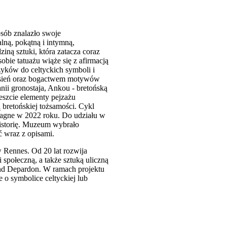
osób znalazło swoje
lną, pokątną i intymną,
iną sztuki, która zatacza coraz
obie tatuażu wiąże się z afirmacją
zyków do celtyckich symboli i
niesień oraz bogactwem motywów
nii gronostaja, Ankou - bretońską
reszcie elementy pejzażu
ą bretońskiej tożsamości. Cykl
tagne w 2022 roku. Do udziału w
historię. Muzeum wybrało
ć wraz z opisami.
 Rennes. Od 20 lat rozwija
i społeczną, a także sztuką uliczną
ond Depardon. W ramach projektu
 o symbolice celtyckiej lub