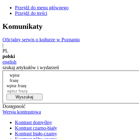
Przejdź do menu głównego
Przejdź do treści
Komunikaty
Oficjalny serwis o kulturze w Poznaniu
|
PL
polski
english
szukaj artykułów i wydarzeń
wpisz
frazę
wpisz frazę
Wyszukaj
Dostępność
Wersja kontrastowa
Kontrast domyślny
Kontrast czarno-biały
Kontrast biało-czarny