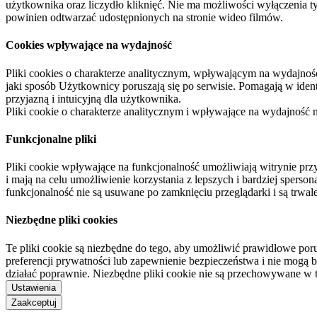
użytkownika oraz liczydło kliknięć. Nie ma możliwości wyłączenia t
powinien odtwarzać udostępnionych na stronie wideo filmów.
Cookies wpływające na wydajność
Pliki cookies o charakterze analitycznym, wpływającym na wydajność zb
jaki sposób Użytkownicy poruszają się po serwisie. Pomagają w ide
przyjazną i intuicyjną dla użytkownika.
Pliki cookie o charakterze analitycznym i wpływające na wydajność
Funkcjonalne pliki
Pliki cookie wpływające na funkcjonalność umożliwiają witrynie p
i mają na celu umożliwienie korzystania z lepszych i bardziej sperso
funkcjonalność nie są usuwane po zamknięciu przeglądarki i są trw
Niezbędne pliki cookies
Te pliki cookie są niezbędne do tego, aby umożliwić prawidłowe poru
preferencji prywatności lub zapewnienie bezpieczeństwa i nie mogą b
działać poprawnie. Niezbędne pliki cookie nie są przechowywane w 
Ustawienia
Zaakceptuj