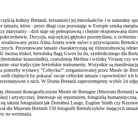
 częścią kultury Bretanii, tożsamości jej mieszkańców i w naturalny sp
 tatuażu, która - przez długi czas pozostając w Europie sztuką margina
zy marynarzy - dziś staje się pełnoprawną i chętnie eksponowaną dziedz
ołeczeństwie. Decyzja, najczęściej głęboko przemyślana, o zrobieniu s
aż zrealizowany przez Alina Ameta wiele mówi o przywiązaniu Bretońc
orycznych. Prezentowane tatuaże charakteryzują się różnorodnością od
źć można triskel, bretońską flagę Gwen ha du, symbolicznego dla Breta
 (bretońskie krasnoludki), czarodzieja Merlina i wróżkę Vivianę czy w
atarnie oraz tradycyjne bretońskie instrumenty. Wszystkie są manifestacj
 na potrzeby wystawy "Celtycka?" zorganizowanej przez Musée de Bre
0 osób chętnych by pokazać swoje celtyckie tatuaże i opowiedzieć ich 
eprezentatywne z nich. W Domu Bretanii zaprezentujemy wybór 24 zdję
 się zbiorami ikonograficznymi Musée de Bretagne (Muzeum Bretanii) w
lnej i artystycznej. Interesuje się reportażem, fotografią humanistyczną 
je się takimi fotografami jak Dorothea Lange, Eugène Smith czy Raym
wał dla Muzeum Bretanii 150 fotografii Bretończyków mających tatuaże
cny na wernisażu.