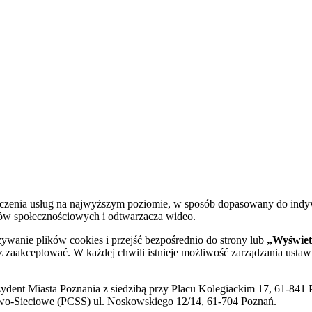
dczenia usług na najwyższym poziomie, w sposób dopasowany do indy
diów społecznościowych i odtwarzacza wideo.
żywanie plików cookies i przejść bezpośrednio do strony lub
„Wyświetl
sz zaakceptować. W każdej chwili istnieje możliwość zarządzania ustaw
ent Miasta Poznania z siedzibą przy Placu Kolegiackim 17, 61-841 P
o-Sieciowe (PCSS) ul. Noskowskiego 12/14, 61-704 Poznań.