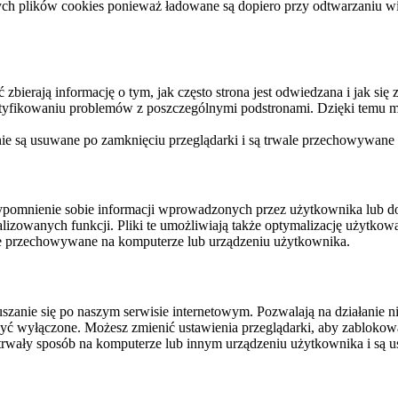
ych plików cookies ponieważ ładowane są dopiero przy odtwarzaniu wid
ierają informację o tym, jak często strona jest odwiedzana i jak się z 
ntyfikowaniu problemów z poszczególnymi podstronami. Dzięki temu mo
 nie są usuwane po zamknięciu przeglądarki i są trwale przechowywane
rzypomnienie sobie informacji wprowadzonych przez użytkownika lub 
nalizowanych funkcji. Pliki te umożliwiają także optymalizację użytko
ale przechowywane na komputerze lub urządzeniu użytkownika.
szanie się po naszym serwisie internetowym. Pozwalają na działanie ni
yć wyłączone. Możesz zmienić ustawienia przeglądarki, aby zablokować
trwały sposób na komputerze lub innym urządzeniu użytkownika i są u