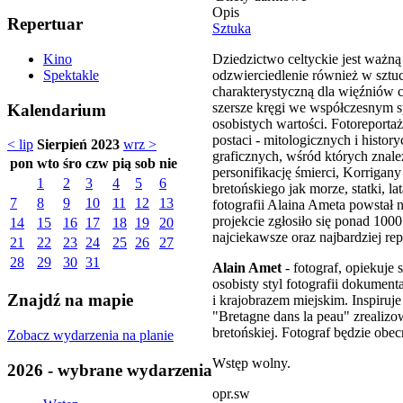
Opis
Repertuar
Sztuka
Dziedzictwo celtyckie jest ważną
Kino
odzwierciedlenie również w sztuce
Spektakle
charakterystyczną dla więźniów c
szersze kręgi we współczesnym sp
Kalendarium
osobistych wartości. Fotoreport
postaci - mitologicznych i hist
< lip
Sierpień 2023
wrz >
graficznych, wśród których znale
pon
wto
śro
czw
pią
sob
nie
personifikację śmierci, Korrigany
1
2
3
4
5
6
bretońskiego jak morze, statki, l
7
8
9
10
11
12
13
fotografii Alaina Ameta powstał
projekcie zgłosiło się ponad 100
14
15
16
17
18
19
20
najciekawsze oraz najbardziej r
21
22
23
24
25
26
27
28
29
30
31
Alain Amet
- fotograf, opiekuje
osobisty styl fotografii dokumenta
Znajdź na mapie
i krajobrazem miejskim. Inspiru
"Bretagne dans la peau" zrealizo
bretońskiej. Fotograf będzie obe
Zobacz wydarzenia na planie
Wstęp wolny.
2026 - wybrane wydarzenia
opr.sw