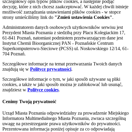
szczegółowy opis typów plików cookies, a następnie podjąć
decyzję, które z nich chcesz zaakceptować. W każdej chwili istnieje
możliwość zarządzania ustawieniami plików cookies - w stopce
strony umieściliśmy link do
"Zmień ustawienia Cookies"
.
Administratorem danych osobowych użytkowników serwisu jest
Prezydent Miasta Poznania z siedzibą przy Placu Kolegiackim 17,
61-841 Poznań, natomiast podmiotem przetwarzającym dane jest
Instytut Chemii Bioorganicznej PAN - Poznańskie Centrum
Superkomputerowo-Sieciowe (PCSS) ul. Noskowskiego 12/14, 61-
704 Poznań.
Szczegółowe informacje na temat przetwarzania Twoich danych
znajdują się w
Polityce prywatności
.
Szczegółowe informacje o tym, w jaki sposób używane są pliki
cookies, a także w jaki sposób można je zablokować lub usunąć,
znajdziesz w
Polityce cookies
.
Cenimy Twoją prywatność
Urząd Miasta Poznania odpowiedzialny za prowadzenie Miejskiego
Informatora Multimedialnego Miasta Poznania, zwraca szczególną
uwagę na przestrzeganie prawa użytkowników do prywatności.
Prezentowana informacja poniżej opisuje za co odpowiadają