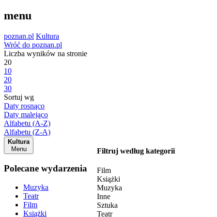
menu
poznan.pl
Kultura
Wróć do poznan.pl
Liczba wyników na stronie
20
10
20
30
Sortuj wg
Daty rosnąco
Daty malejąco
Alfabetu (A-Z)
Alfabetu (Z-A)
Kultura
Menu
Filtruj według kategorii
Polecane wydarzenia
Film
Książki
Muzyka
Muzyka
Teatr
Inne
Film
Sztuka
Książki
Teatr