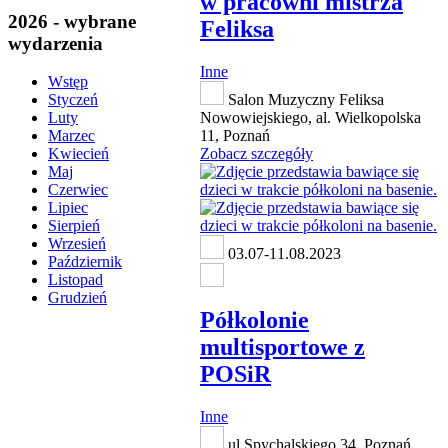
w pracowni mistrza
2026 - wybrane
Feliksa
wydarzenia
Inne
Wstęp
Salon Muzyczny Feliksa
Styczeń
Nowowiejskiego, al. Wielkopolska
Luty
11, Poznań
Marzec
Zobacz szczegóły
Kwiecień
Maj
Czerwiec
Lipiec
Sierpień
Wrzesień
03.07-11.08.2023
Październik
Listopad
Grudzień
Półkolonie
multisportowe z
POSiR
Inne
ul.Spychalskiego 34, Poznań