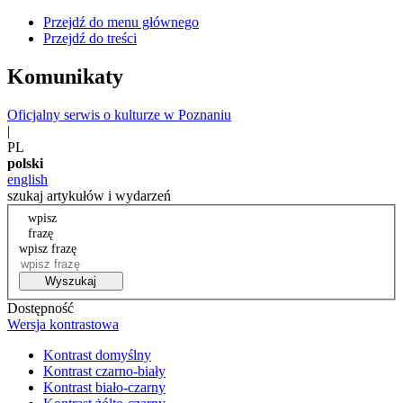
Przejdź do menu głównego
Przejdź do treści
Komunikaty
Oficjalny serwis o kulturze w Poznaniu
|
PL
polski
english
szukaj artykułów i wydarzeń
wpisz
frazę
wpisz frazę
Wyszukaj
Dostępność
Wersja kontrastowa
Kontrast domyślny
Kontrast czarno-biały
Kontrast biało-czarny