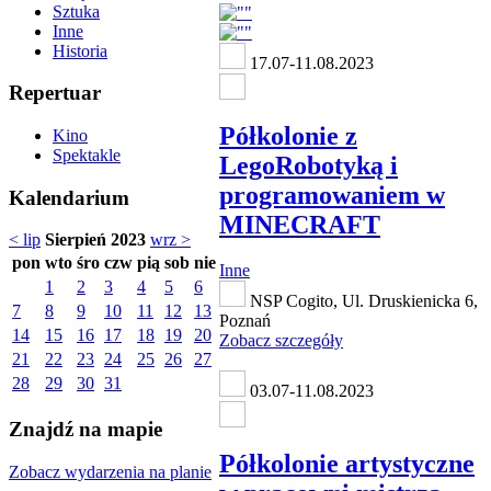
Sztuka
Inne
Historia
17.07-11.08.2023
Repertuar
Półkolonie z
Kino
Spektakle
LegoRobotyką i
programowaniem w
Kalendarium
MINECRAFT
< lip
Sierpień 2023
wrz >
pon
wto
śro
czw
pią
sob
nie
Inne
1
2
3
4
5
6
NSP Cogito, Ul. Druskienicka 6,
7
8
9
10
11
12
13
Poznań
14
15
16
17
18
19
20
Zobacz szczegóły
21
22
23
24
25
26
27
28
29
30
31
03.07-11.08.2023
Znajdź na mapie
Półkolonie artystyczne
Zobacz wydarzenia na planie