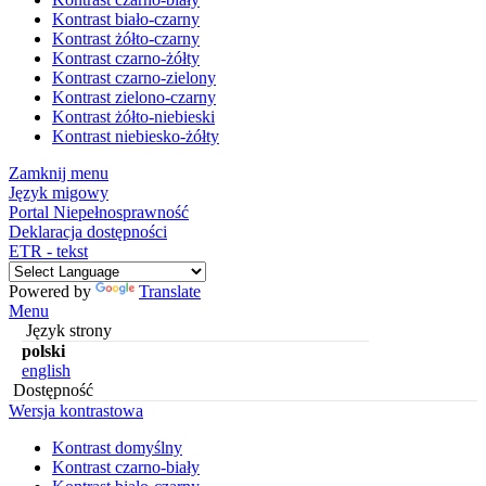
Kontrast biało-czarny
Kontrast żółto-czarny
Kontrast czarno-żółty
Kontrast czarno-zielony
Kontrast zielono-czarny
Kontrast żółto-niebieski
Kontrast niebiesko-żółty
Zamknij menu
Język migowy
Portal Niepełnosprawność
Deklaracja dostępności
ETR - tekst
Powered by
Translate
Menu
Język strony
polski
english
Dostępność
Wersja kontrastowa
Kontrast domyślny
Kontrast czarno-biały