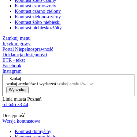
Kontrast żółto-czarny
Kontrast czarno-żółty
Kontrast czarno-zielony
Kontrast zielono-czarny
Kontrast żółto-niebieski
Kontrast niebiesko-żółty
Zamknij menu
Język migowy
Portal Niepełnosprawność
Deklaracja dostępności
ETR - tekst
Facebook
Instagram
Szukaj
szukaj artykułów i wydarzeń
Wyszukaj
Linia miasta Poznań
61 646 33 44
Dostępność
Wersja kontrastowa
Kontrast domyślny
Kontrast czarno-biały