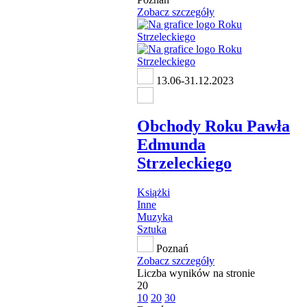
Zobacz szczegóły
13.06-31.12.2023
Obchody Roku Pawła
Edmunda
Strzeleckiego
Książki
Inne
Muzyka
Sztuka
Poznań
Zobacz szczegóły
Liczba wyników na stronie
20
10
20
30