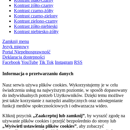
Kontrast biało-czarny
Kontrast żółto-czarny
Kontrast czarno-żółty
Kontrast czarno-zielony
Kontrast zielono-czarny
Kontrast żółto-niebieski
Kontrast niebiesko-żółty
Zamknij menu
Język migowy
Portal Niepełnosprawność
Deklaracja dostępności
Facebook
YouTube
Tik Tok
Instagram
RSS
Informacja o przetwarzaniu danych
Nasz serwis używa plików cookies. Wykorzystujemy je w celu
świadczenia usług na najwyższym poziomie, w sposób dopasowany
do indywidualnych potrzeb Użytkowników. Dzięki temu możliwe
jest także korzystanie z narzędzi analitycznych oraz udostępnianie
funkcji mediów społecznościowych i odtwarzacza wideo.
Kliknij przycisk
„Zaakceptuj lub zamknij”
, by wyrazić zgodę na
używanie plików cookies i przejść bezpośrednio do strony lub
„Wyświetl ustawienia plików cookies”
, aby zobaczyć