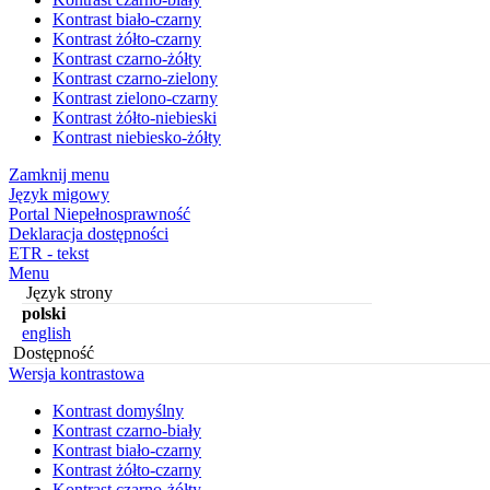
Kontrast biało-czarny
Kontrast żółto-czarny
Kontrast czarno-żółty
Kontrast czarno-zielony
Kontrast zielono-czarny
Kontrast żółto-niebieski
Kontrast niebiesko-żółty
Zamknij menu
Język migowy
Portal Niepełnosprawność
Deklaracja dostępności
ETR - tekst
Menu
Język strony
polski
english
Dostępność
Wersja kontrastowa
Kontrast domyślny
Kontrast czarno-biały
Kontrast biało-czarny
Kontrast żółto-czarny
Kontrast czarno-żółty