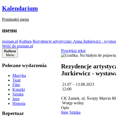
Kalendarium
Pominąłeś menu
menu
poznan.pl
Kultura
Rezydencje artystyczne: Anna Jurkiewicz - wystaw
Wróć do poznan.pl
Powiększ tekst
Kultura
Menu
Polecane wydarzenia
Rezydencje artystyc
Jurkiewicz - wystaw
Muzyka
Teatr
21.07 – 13.08.2023
Film
12:00
Książki
Sztuka
CK Zamek, ul. Święty Marcin 8
Inne
Wstęp wolny
Historia
Opis
Inne
Sztuka
Repertuar