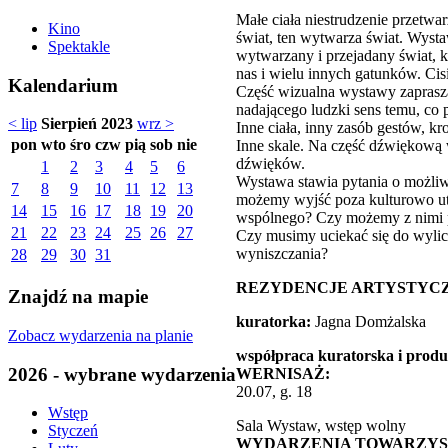
Małe ciała niestrudzenie przetwar
Kino
świat, ten wytwarza świat. Wys
Spektakle
wytwarzany i przejadany świat, k
nas i wielu innych gatunków. Cisi
Kalendarium
Część wizualna wystawy zaprasza
nadającego ludzki sens temu, co
< lip
Sierpień 2023
wrz >
Inne ciała, inny zasób gestów, k
pon
wto
śro
czw
pią
sob
nie
Inne skale. Na część dźwiękową 
dźwięków.
1
2
3
4
5
6
Wystawa stawia pytania o możliwe
7
8
9
10
11
12
13
możemy wyjść poza kulturowo ut
14
15
16
17
18
19
20
wspólnego? Czy możemy z nimi p
21
22
23
24
25
26
27
Czy musimy uciekać się do wylic
wyniszczania?
28
29
30
31
REZYDENCJE ARTYSTYC
Znajdź na mapie
kuratorka:
Jagna Domżalska
Zobacz wydarzenia na planie
współpraca kuratorska i prod
2026 - wybrane wydarzenia
WERNISAŻ:
20.07, g. 18
Wstęp
Sala Wystaw, wstęp wolny
Styczeń
WYDARZENIA TOWARZYS