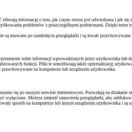
ierają informację o tym, jak często strona jest odwiedzana i jak się z 
ntyfikowaniu problemów z poszczególnymi podstronami. Dzięki temu mo
 nie są usuwane po zamknięciu przeglądarki i są trwale przechowywane
rzypomnienie sobie informacji wprowadzonych przez użytkownika lub 
nalizowanych funkcji. Pliki te umożliwiają także optymalizację użytko
ale przechowywane na komputerze lub urządzeniu użytkownika.
szanie się po naszym serwisie internetowym. Pozwalają na działanie ni
yć wyłączone. Możesz zmienić ustawienia przeglądarki, aby zablokować
trwały sposób na komputerze lub innym urządzeniu użytkownika i są u