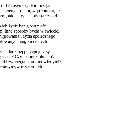
tu i fotosyntezy. Kto przejada
 sutereny. To tam, w półmroku, jest
ogonki, skryte istoty starsze od
ch życie bez głosu z offu,
m. Inne sposoby bycia w świecie.
migrowania i życia społecznego.
kalowanych nagrań cichych
ach ludzkiej percepcji. Czy
ejscach? Czy mamy z nimi coś
nymi i zwierzętami udomowionymi?
owstrzymywać się od ich