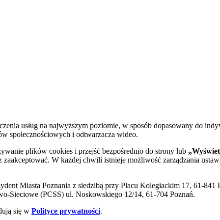
dczenia usług na najwyższym poziomie, w sposób dopasowany do indy
diów społecznościowych i odtwarzacza wideo.
żywanie plików cookies i przejść bezpośrednio do strony lub
„Wyświetl
sz zaakceptować. W każdej chwili istnieje możliwość zarządzania ustaw
ent Miasta Poznania z siedzibą przy Placu Kolegiackim 17, 61-841 P
o-Sieciowe (PCSS) ul. Noskowskiego 12/14, 61-704 Poznań.
dują się w
Polityce prywatności
.