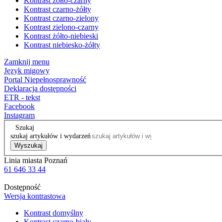
Kontrast żółto-czarny
Kontrast czarno-żółty
Kontrast czarno-zielony
Kontrast zielono-czarny
Kontrast żółto-niebieski
Kontrast niebiesko-żółty
Zamknij menu
Język migowy
Portal Niepełnosprawność
Deklaracja dostępności
ETR - tekst
Facebook
Instagram
Szukaj
szukaj artykułów i wydarzeń
Wyszukaj
Linia miasta Poznań
61 646 33 44
Dostępność
Wersja kontrastowa
Kontrast domyślny
Kontrast czarno-biały