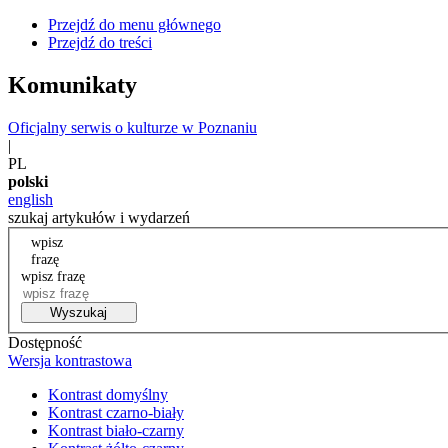
Przejdź do menu głównego
Przejdź do treści
Komunikaty
Oficjalny serwis o kulturze w Poznaniu
|
PL
polski
english
szukaj artykułów i wydarzeń
wpisz
frazę
wpisz frazę
Wyszukaj
Dostępność
Wersja kontrastowa
Kontrast domyślny
Kontrast czarno-biały
Kontrast biało-czarny