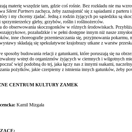
zają materię wszędzie tam, gdzie coś rośnie. Bez rozkładu nie ma wzros
tawa
Silent Partners
zachęca, żeby zaznajomić się z sąsiadami z parteru i
tóry i my chcemy zjadać. Jedną z rodzin żyjących po sąsiedzku są skocz
 sprzymierzeńcy gleby, grzybów, roślin i roślinożerców.
 do obserwowania skoczogonków w różnych środowiskach. Przybliża i
 pozajęzykowe, pozaludzkie i w pełni dostępne innym niż nasze zmysło
roków, inne choreografie przemieszczania się, przyjmowania pokarmu, 
wystawy składają się spekulatywne krajobrazy utkane z warstw przes
 sposoby budowania relacji z gatunkami, które poruszają się na obrzeż
rwalony wstręt do organizmów żyjących w ciemnych i wilgotnych mi
oczuć więź podobną do tej, jaka łączy nas z innymi ssakami, naczel
zania pożytków, jakie czerpiemy z istnienia innych gatunków, żeby p
ZNE CENTRUM KULTURY ZAMEK
ucencka:
Kamil Mizgała
ZĄCE: