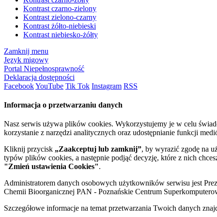
Kontrast czarno-zielony
Kontrast zielono-czarny
Kontrast żółto-niebieski
Kontrast niebiesko-żółty
Zamknij menu
Język migowy
Portal Niepełnosprawność
Deklaracja dostępności
Facebook
YouTube
Tik Tok
Instagram
RSS
Informacja o przetwarzaniu danych
Nasz serwis używa plików cookies. Wykorzystujemy je w celu świa
korzystanie z narzędzi analitycznych oraz udostępnianie funkcji me
Kliknij przycisk
„Zaakceptuj lub zamknij”
, by wyrazić zgodę na u
typów plików cookies, a następnie podjąć decyzję, które z nich chce
"Zmień ustawienia Cookies"
.
Administratorem danych osobowych użytkowników serwisu jest Prezyd
Chemii Bioorganicznej PAN - Poznańskie Centrum Superkomputerow
Szczegółowe informacje na temat przetwarzania Twoich danych znaj