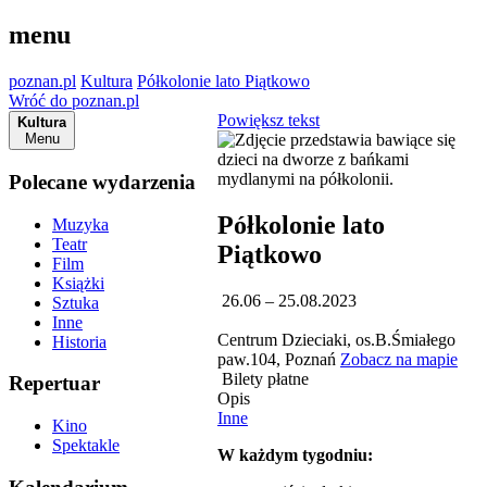
menu
poznan.pl
Kultura
Półkolonie lato Piątkowo
Wróć do poznan.pl
Powiększ tekst
Kultura
Menu
Polecane wydarzenia
Półkolonie lato
Muzyka
Teatr
Piątkowo
Film
Książki
26.06 – 25.08.2023
Sztuka
Inne
Centrum Dzieciaki, os.B.Śmiałego
Historia
paw.104, Poznań
Zobacz na mapie
Bilety płatne
Repertuar
Opis
Inne
Kino
Spektakle
W każdym tygodniu: