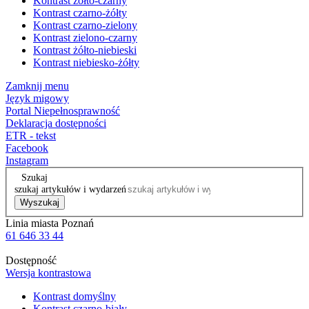
Kontrast żółto-czarny
Kontrast czarno-żółty
Kontrast czarno-zielony
Kontrast zielono-czarny
Kontrast żółto-niebieski
Kontrast niebiesko-żółty
Zamknij menu
Język migowy
Portal Niepełnosprawność
Deklaracja dostępności
ETR - tekst
Facebook
Instagram
Szukaj
szukaj artykułów i wydarzeń
Wyszukaj
Linia miasta Poznań
61 646 33 44
Dostępność
Wersja kontrastowa
Kontrast domyślny
Kontrast czarno-biały