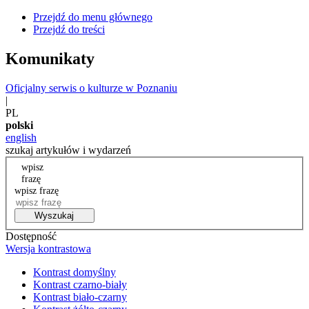
Przejdź do menu głównego
Przejdź do treści
Komunikaty
Oficjalny serwis o kulturze w Poznaniu
|
PL
polski
english
szukaj artykułów i wydarzeń
wpisz
frazę
wpisz frazę
Wyszukaj
Dostępność
Wersja kontrastowa
Kontrast domyślny
Kontrast czarno-biały
Kontrast biało-czarny