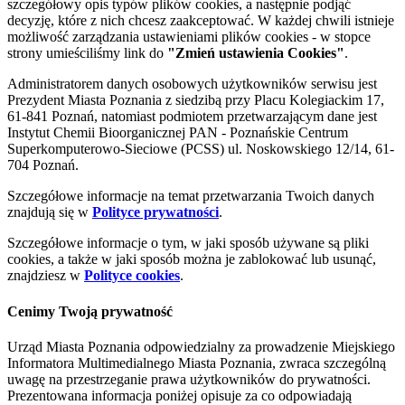
szczegółowy opis typów plików cookies, a następnie podjąć
decyzję, które z nich chcesz zaakceptować. W każdej chwili istnieje
możliwość zarządzania ustawieniami plików cookies - w stopce
strony umieściliśmy link do
"Zmień ustawienia Cookies"
.
Administratorem danych osobowych użytkowników serwisu jest
Prezydent Miasta Poznania z siedzibą przy Placu Kolegiackim 17,
61-841 Poznań, natomiast podmiotem przetwarzającym dane jest
Instytut Chemii Bioorganicznej PAN - Poznańskie Centrum
Superkomputerowo-Sieciowe (PCSS) ul. Noskowskiego 12/14, 61-
704 Poznań.
Szczegółowe informacje na temat przetwarzania Twoich danych
znajdują się w
Polityce prywatności
.
Szczegółowe informacje o tym, w jaki sposób używane są pliki
cookies, a także w jaki sposób można je zablokować lub usunąć,
znajdziesz w
Polityce cookies
.
Cenimy Twoją prywatność
Urząd Miasta Poznania odpowiedzialny za prowadzenie Miejskiego
Informatora Multimedialnego Miasta Poznania, zwraca szczególną
uwagę na przestrzeganie prawa użytkowników do prywatności.
Prezentowana informacja poniżej opisuje za co odpowiadają