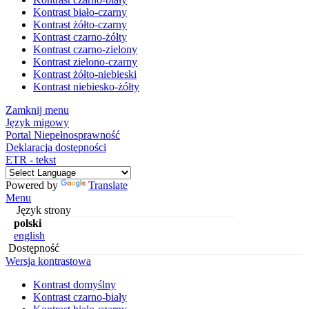
Kontrast biało-czarny
Kontrast żółto-czarny
Kontrast czarno-żółty
Kontrast czarno-zielony
Kontrast zielono-czarny
Kontrast żółto-niebieski
Kontrast niebiesko-żółty
Zamknij menu
Język migowy
Portal Niepełnosprawność
Deklaracja dostępności
ETR - tekst
Powered by
Translate
Menu
Język strony
polski
english
Dostępność
Wersja kontrastowa
Kontrast domyślny
Kontrast czarno-biały