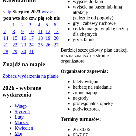
Kalendarium
wyjście do kina
wyjście na basen lub inną
< lip
Sierpień 2023
wrz >
atrakcję
(zależnie od pogody)
pon
wto
śro
czw
pią
sob
nie
gry i zabawy ruchowe
1
2
3
4
5
6
codzienna gra w piłkę nożną
7
8
9
10
11
12
13
dla chętnych
14
15
16
17
18
19
20
gry z fabułą
21
22
23
24
25
26
27
Bardziej szczegółowy plan atrakcji
28
29
30
31
można znaleźć na stronie
organizatora.
Znajdź na mapie
Organizator zapewnia:
Zobacz wydarzenia na planie
bilety wstępu
herbatę na śniadanie
2026 - wybrane
zimne napoje
wydarzenia
nagrody
profesjonalną opiekę
Wstęp
podwieczorek
Styczeń
Luty
Terminy turnusów:
Marzec
Kwiecień
26-30.06
Maj
03-7.07