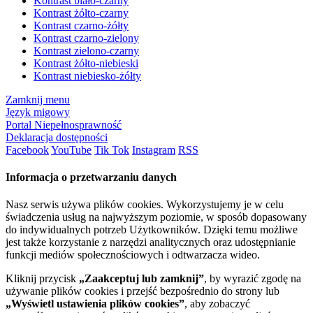
Kontrast biało-czarny
Kontrast żółto-czarny
Kontrast czarno-żółty
Kontrast czarno-zielony
Kontrast zielono-czarny
Kontrast żółto-niebieski
Kontrast niebiesko-żółty
Zamknij menu
Język migowy
Portal Niepełnosprawność
Deklaracja dostępności
Facebook
YouTube
Tik Tok
Instagram
RSS
Informacja o przetwarzaniu danych
Nasz serwis używa plików cookies. Wykorzystujemy je w celu
świadczenia usług na najwyższym poziomie, w sposób dopasowany
do indywidualnych potrzeb Użytkowników. Dzięki temu możliwe
jest także korzystanie z narzędzi analitycznych oraz udostępnianie
funkcji mediów społecznościowych i odtwarzacza wideo.
Kliknij przycisk
„Zaakceptuj lub zamknij”
, by wyrazić zgodę na
używanie plików cookies i przejść bezpośrednio do strony lub
„Wyświetl ustawienia plików cookies”
, aby zobaczyć