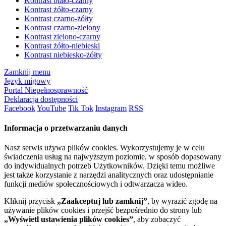
Kontrast biało-czarny
Kontrast żółto-czarny
Kontrast czarno-żółty
Kontrast czarno-zielony
Kontrast zielono-czarny
Kontrast żółto-niebieski
Kontrast niebiesko-żółty
Zamknij menu
Język migowy
Portal Niepełnosprawność
Deklaracja dostępności
Facebook
YouTube
Tik Tok
Instagram
RSS
Informacja o przetwarzaniu danych
Nasz serwis używa plików cookies. Wykorzystujemy je w celu
świadczenia usług na najwyższym poziomie, w sposób dopasowany
do indywidualnych potrzeb Użytkowników. Dzięki temu możliwe
jest także korzystanie z narzędzi analitycznych oraz udostępnianie
funkcji mediów społecznościowych i odtwarzacza wideo.
Kliknij przycisk
„Zaakceptuj lub zamknij”
, by wyrazić zgodę na
używanie plików cookies i przejść bezpośrednio do strony lub
„Wyświetl ustawienia plików cookies”
, aby zobaczyć