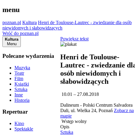
menu
poznan.pl
Kultura
Henri de Toulouse-Lautrec - zwiedzanie dla osób
niewidomych i słabowidzących
Wróć do poznan.pl
Powiększ tekst
Kultura
Menu
Polecane wydarzenia
Henri de Toulouse-
Lautrec - zwiedzanie dl
Muzyka
osób niewidomych i
Teatr
Film
słabowidzących
Książki
Sztuka
10.01 – 27.08.2018
Inne
Historia
Dalineum - Polski Centrum Salvadora
Dali, ul. Wielka 24, Poznań
Zobacz na
Repertuar
mapie
Wstęp wolny
Kino
Opis
Spektakle
Sztuka