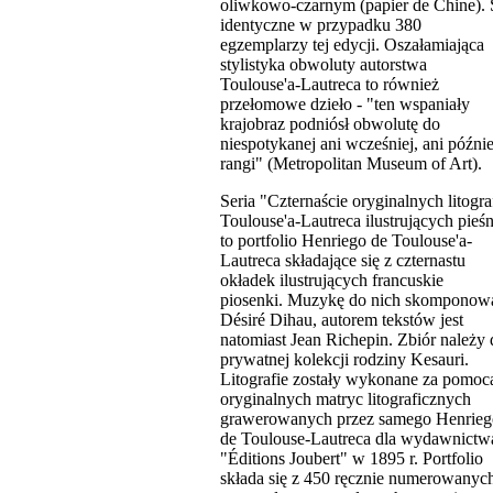
oliwkowo-czarnym (papier de Chine). 
identyczne w przypadku 380
egzemplarzy tej edycji. Oszałamiająca
stylistyka obwoluty autorstwa
Toulouse'a-Lautreca to również
przełomowe dzieło - "ten wspaniały
krajobraz podniósł obwolutę do
niespotykanej ani wcześniej, ani późnie
rangi" (Metropolitan Museum of Art).
Seria "Czternaście oryginalnych litograf
Toulouse'a-Lautreca ilustrujących pieśn
to portfolio Henriego de Toulouse'a-
Lautreca składające się z czternastu
okładek ilustrujących francuskie
piosenki. Muzykę do nich skomponow
Désiré Dihau, autorem tekstów jest
natomiast Jean Richepin. Zbiór należy 
prywatnej kolekcji rodziny Kesauri.
Litografie zostały wykonane za pomoc
oryginalnych matryc litograficznych
grawerowanych przez samego Henrieg
de Toulouse-Lautreca dla wydawnictw
"Éditions Joubert" w 1895 r. Portfolio
składa się z 450 ręcznie numerowanyc