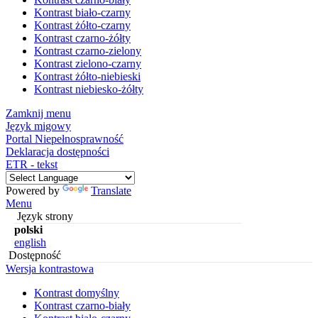
Kontrast biało-czarny
Kontrast żółto-czarny
Kontrast czarno-żółty
Kontrast czarno-zielony
Kontrast zielono-czarny
Kontrast żółto-niebieski
Kontrast niebiesko-żółty
Zamknij menu
Język migowy
Portal Niepełnosprawność
Deklaracja dostępności
ETR - tekst
Powered by
Translate
Menu
Język strony
polski
english
Dostępność
Wersja kontrastowa
Kontrast domyślny
Kontrast czarno-biały