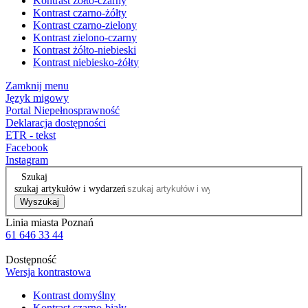
Kontrast żółto-czarny
Kontrast czarno-żółty
Kontrast czarno-zielony
Kontrast zielono-czarny
Kontrast żółto-niebieski
Kontrast niebiesko-żółty
Zamknij menu
Język migowy
Portal Niepełnosprawność
Deklaracja dostępności
ETR - tekst
Facebook
Instagram
Szukaj
szukaj artykułów i wydarzeń
Wyszukaj
Linia miasta Poznań
61 646 33 44
Dostępność
Wersja kontrastowa
Kontrast domyślny
Kontrast czarno-biały