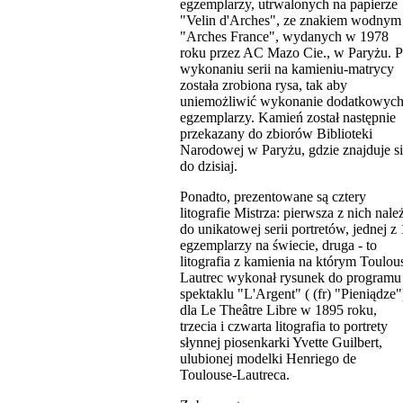
egzemplarzy, utrwalonych na papierze
"Velin d'Arches", ze znakiem wodnym
"Arches France", wydanych w 1978
roku przez AC Mazo Cie., w Paryżu. 
wykonaniu serii na kamieniu-matrycy
została zrobiona rysa, tak aby
uniemożliwić wykonanie dodatkowyc
egzemplarzy. Kamień został następnie
przekazany do zbiorów Biblioteki
Narodowej w Paryżu, gdzie znajduje s
do dzisiaj.
Ponadto, prezentowane są cztery
litografie Mistrza: pierwsza z nich nale
do unikatowej serii portretów, jednej z
egzemplarzy na świecie, druga - to
litografia z kamienia na którym Toulou
Lautrec wykonał rysunek do programu
spektaklu "L'Argent" ( (fr) "Pieniądze"
dla Le Theâtre Libre w 1895 roku,
trzecia i czwarta litografia to portrety
słynnej piosenkarki Yvette Guilbert,
ulubionej modelki Henriego de
Toulouse-Lautreca.