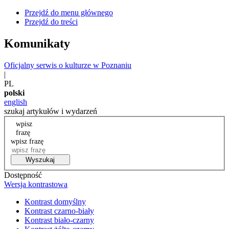
Przejdź do menu głównego
Przejdź do treści
Komunikaty
Oficjalny serwis o kulturze w Poznaniu
|
PL
polski
english
szukaj artykułów i wydarzeń
wpisz
frazę
wpisz frazę
Wyszukaj
Dostępność
Wersja kontrastowa
Kontrast domyślny
Kontrast czarno-biały
Kontrast biało-czarny