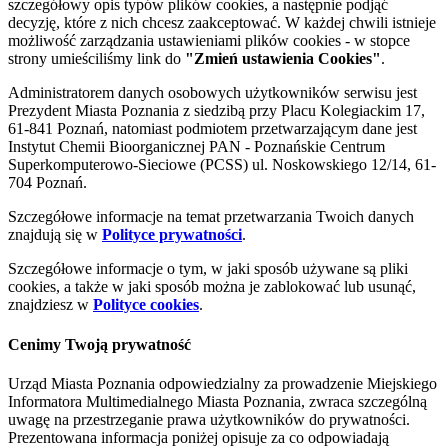
szczegółowy opis typów plików cookies, a następnie podjąć
decyzję, które z nich chcesz zaakceptować. W każdej chwili istnieje
możliwość zarządzania ustawieniami plików cookies - w stopce
strony umieściliśmy link do
"Zmień ustawienia Cookies"
.
Administratorem danych osobowych użytkowników serwisu jest
Prezydent Miasta Poznania z siedzibą przy Placu Kolegiackim 17,
61-841 Poznań, natomiast podmiotem przetwarzającym dane jest
Instytut Chemii Bioorganicznej PAN - Poznańskie Centrum
Superkomputerowo-Sieciowe (PCSS) ul. Noskowskiego 12/14, 61-
704 Poznań.
Szczegółowe informacje na temat przetwarzania Twoich danych
znajdują się w
Polityce prywatności
.
Szczegółowe informacje o tym, w jaki sposób używane są pliki
cookies, a także w jaki sposób można je zablokować lub usunąć,
znajdziesz w
Polityce cookies
.
Cenimy Twoją prywatność
Urząd Miasta Poznania odpowiedzialny za prowadzenie Miejskiego
Informatora Multimedialnego Miasta Poznania, zwraca szczególną
uwagę na przestrzeganie prawa użytkowników do prywatności.
Prezentowana informacja poniżej opisuje za co odpowiadają