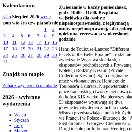
Kalendarium
Zwiedzanie w każdy poniedziałek,
godz. 10:00 - 11:00. Bezpłatna
< lip
Sierpień 2026
wrz >
wejściówka dla osoby z
pon
wto
śro
czw
pią
sob
nie
niepełnosprawnością, z legitymacją
osoby niepełnosprawnej, i dla jedne
1
2
opiekuna, rezerwacja w określonej
3
4
5
6
7
8
9
godzinie.
10
11
12
13
14
15
16
17
18
19
20
21
22
23
Henri de Toulouse-Lautrec "Different
Facets of the Belle Époque" - rodzinne
24
25
26
27
28
29
30
zwiedzanie Wystawa składa się z
31
eksponatów pochodzących z Prywatne
Kolekcji Rodziny Kesauri (Private
Znajdź na mapie
Collection Kesauri). Są to oryginalne
prace wykonane przez Henriego de
Zobacz wydarzenia na planie
Toulouse'a-Lautreca. Niepowtarzalne
prace francuskiego twórcy przenoszą n
2026 - wybrane
do końca XIX wieku. Na pierwszy pla
53 eksponatów wysuwają się dwa
wydarzenia
główne tematy. Jeden z nich to dzieła
Mistrza przedstawiające polskich Żyd
Wstęp
we Francji i w Polsce - illustracje do "
Styczeń
Pied du Sinaï" Georgesa Clemenceau.
Luty
Drugi to całe portfolio prac Henriego d
Marzec