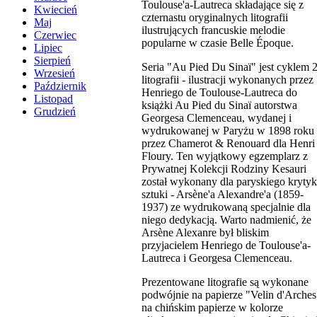
Toulouse'a-Lautreca składające się z
Kwiecień
czternastu oryginalnych litografii
Maj
ilustrujących francuskie melodie
Czerwiec
popularne w czasie Belle Époque.
Lipiec
Sierpień
Seria "Au Pied Du Sinaï" jest cyklem 
Wrzesień
litografii - ilustracji wykonanych przez
Październik
Henriego de Toulouse-Lautreca do
Listopad
książki Au Pied du Sinaï autorstwa
Grudzień
Georgesa Clemenceau, wydanej i
wydrukowanej w Paryżu w 1898 roku
przez Chamerot & Renouard dla Henri
Floury. Ten wyjątkowy egzemplarz z
Prywatnej Kolekcji Rodziny Kesauri
został wykonany dla paryskiego kryty
sztuki - Arsène'a Alexandre'a (1859-
1937) ze wydrukowaną specjalnie dla
niego dedykacją. Warto nadmienić, że
Arsène Alexanre był bliskim
przyjacielem Henriego de Toulouse'a-
Lautreca i Georgesa Clemenceau.
Prezentowane litografie są wykonane
podwójnie na papierze "Velin d'Arches
na chińskim papierze w kolorze