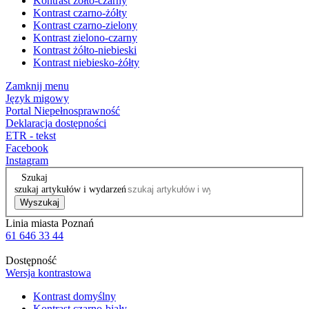
Kontrast żółto-czarny
Kontrast czarno-żółty
Kontrast czarno-zielony
Kontrast zielono-czarny
Kontrast żółto-niebieski
Kontrast niebiesko-żółty
Zamknij menu
Język migowy
Portal Niepełnosprawność
Deklaracja dostępności
ETR - tekst
Facebook
Instagram
Szukaj
szukaj artykułów i wydarzeń
Wyszukaj
Linia miasta Poznań
61 646 33 44
Dostępność
Wersja kontrastowa
Kontrast domyślny
Kontrast czarno-biały