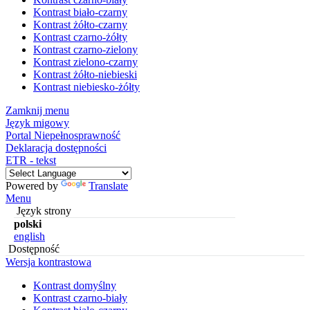
Kontrast biało-czarny
Kontrast żółto-czarny
Kontrast czarno-żółty
Kontrast czarno-zielony
Kontrast zielono-czarny
Kontrast żółto-niebieski
Kontrast niebiesko-żółty
Zamknij menu
Język migowy
Portal Niepełnosprawność
Deklaracja dostępności
ETR - tekst
Powered by
Translate
Menu
Język strony
polski
english
Dostępność
Wersja kontrastowa
Kontrast domyślny
Kontrast czarno-biały