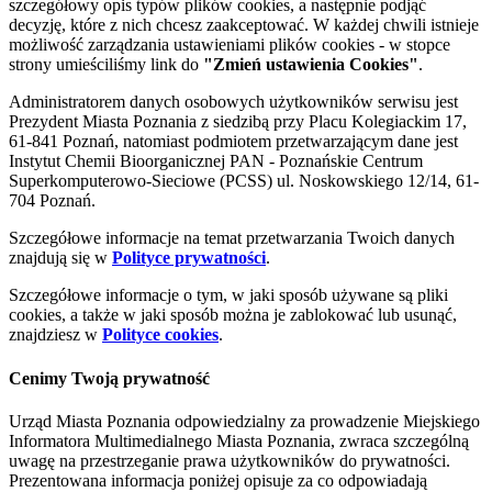
szczegółowy opis typów plików cookies, a następnie podjąć
decyzję, które z nich chcesz zaakceptować. W każdej chwili istnieje
możliwość zarządzania ustawieniami plików cookies - w stopce
strony umieściliśmy link do
"Zmień ustawienia Cookies"
.
Administratorem danych osobowych użytkowników serwisu jest
Prezydent Miasta Poznania z siedzibą przy Placu Kolegiackim 17,
61-841 Poznań, natomiast podmiotem przetwarzającym dane jest
Instytut Chemii Bioorganicznej PAN - Poznańskie Centrum
Superkomputerowo-Sieciowe (PCSS) ul. Noskowskiego 12/14, 61-
704 Poznań.
Szczegółowe informacje na temat przetwarzania Twoich danych
znajdują się w
Polityce prywatności
.
Szczegółowe informacje o tym, w jaki sposób używane są pliki
cookies, a także w jaki sposób można je zablokować lub usunąć,
znajdziesz w
Polityce cookies
.
Cenimy Twoją prywatność
Urząd Miasta Poznania odpowiedzialny za prowadzenie Miejskiego
Informatora Multimedialnego Miasta Poznania, zwraca szczególną
uwagę na przestrzeganie prawa użytkowników do prywatności.
Prezentowana informacja poniżej opisuje za co odpowiadają