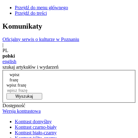
Przejdź do menu głównego
Przejdź do treści
Komunikaty
Oficjalny serwis o kulturze w Poznaniu
|
PL
polski
english
szukaj artykułów i wydarzeń
wpisz
frazę
wpisz frazę
Wyszukaj
Dostępność
Wersja kontrastowa
Kontrast domyślny
Kontrast czarno-biały
Kontrast biało-czarny