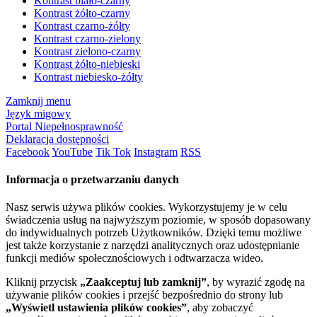
Kontrast biało-czarny
Kontrast żółto-czarny
Kontrast czarno-żółty
Kontrast czarno-zielony
Kontrast zielono-czarny
Kontrast żółto-niebieski
Kontrast niebiesko-żółty
Zamknij menu
Język migowy
Portal Niepełnosprawność
Deklaracja dostępności
Facebook
YouTube
Tik Tok
Instagram
RSS
Informacja o przetwarzaniu danych
Nasz serwis używa plików cookies. Wykorzystujemy je w celu
świadczenia usług na najwyższym poziomie, w sposób dopasowany
do indywidualnych potrzeb Użytkowników. Dzięki temu możliwe
jest także korzystanie z narzędzi analitycznych oraz udostępnianie
funkcji mediów społecznościowych i odtwarzacza wideo.
Kliknij przycisk
„Zaakceptuj lub zamknij”
, by wyrazić zgodę na
używanie plików cookies i przejść bezpośrednio do strony lub
„Wyświetl ustawienia plików cookies”
, aby zobaczyć