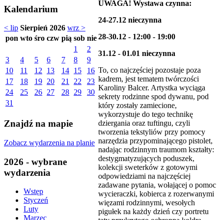
UWAGA! Wystawa czynna:
Kalendarium
24-27.12 nieczynna
< lip
Sierpień 2026
wrz >
28-30.12 - 12:00 - 19:00
pon
wto
śro
czw
pią
sob
nie
1
2
31.12 - 01.01 nieczynna
3
4
5
6
7
8
9
To, co najczęściej pozostaje poza
10
11
12
13
14
15
16
kadrem, jest tematem twórczości
17
18
19
20
21
22
23
Karoliny Balcer. Artystka wyciąga
24
25
26
27
28
29
30
sekrety rodzinne spod dywanu, pod
31
który zostały zamiecione,
wykorzystuje do tego technikę
Znajdź na mapie
dziergania oraz tuftingu, czyli
tworzenia tekstyliów przy pomocy
narzędzia przypominającego pistolet,
Zobacz wydarzenia na planie
nadając rodzinnym traumom kształty:
destygmatyzujących poduszek,
2026 - wybrane
kolekcji sweterków z gotowymi
wydarzenia
odpowiedziami na najczęściej
zadawane pytania, wołającej o pomoc
Wstęp
wycieraczki, kobierca z rozerwanymi
Styczeń
więzami rodzinnymi, wesołych
Luty
pigułek na każdy dzień czy portretu
Marzec