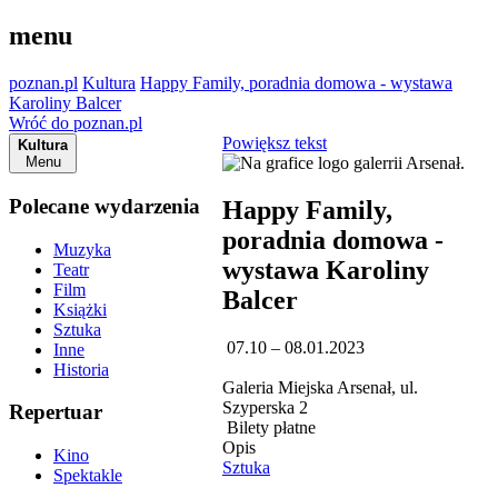
menu
poznan.pl
Kultura
Happy Family, poradnia domowa - wystawa
Karoliny Balcer
Wróć do poznan.pl
Powiększ tekst
Kultura
Menu
Polecane wydarzenia
Happy Family,
poradnia domowa -
Muzyka
wystawa Karoliny
Teatr
Film
Balcer
Książki
Sztuka
07.10 – 08.01.2023
Inne
Historia
Galeria Miejska Arsenał, ul.
Szyperska 2
Repertuar
Bilety płatne
Opis
Kino
Sztuka
Spektakle