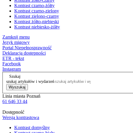
Kontrast żółto-czarny
Kontrast czarno-żółty
Kontrast czarno-zielony
Kontrast zielono-czarny
Kontrast żółto-niebieski
Kontrast niebiesko-żółty
Zamknij menu
Język migowy
Portal Niepełnosprawność
Deklaracja dostępności
ETR - tekst
Facebook
Instagram
Szukaj
szukaj artykułów i wydarzeń
Wyszukaj
Linia miasta Poznań
61 646 33 44
Dostępność
Wersja kontrastowa
Kontrast domyślny
Kontrast czarno-biały