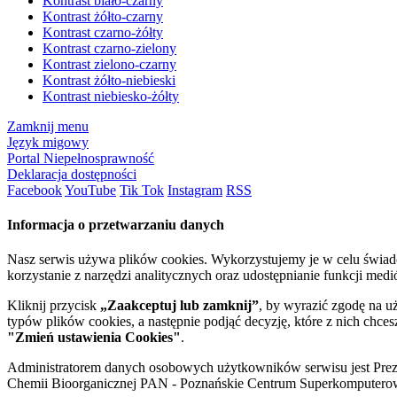
Kontrast biało-czarny
Kontrast żółto-czarny
Kontrast czarno-żółty
Kontrast czarno-zielony
Kontrast zielono-czarny
Kontrast żółto-niebieski
Kontrast niebiesko-żółty
Zamknij menu
Język migowy
Portal Niepełnosprawność
Deklaracja dostępności
Facebook
YouTube
Tik Tok
Instagram
RSS
Informacja o przetwarzaniu danych
Nasz serwis używa plików cookies. Wykorzystujemy je w celu świa
korzystanie z narzędzi analitycznych oraz udostępnianie funkcji me
Kliknij przycisk
„Zaakceptuj lub zamknij”
, by wyrazić zgodę na u
typów plików cookies, a następnie podjąć decyzję, które z nich chce
"Zmień ustawienia Cookies"
.
Administratorem danych osobowych użytkowników serwisu jest Prezyd
Chemii Bioorganicznej PAN - Poznańskie Centrum Superkomputerow