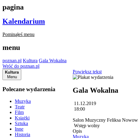
pagina
Kalendarium
Pominąłeś menu
menu
poznan.pl
Kultura
Gala Wokalna
Wróć do poznan.pl
Powiększ tekst
Kultura
Menu
Polecane wydarzenia
Gala Wokalna
Muzyka
11.12.2019
Teatr
18:00
Film
Książki
Salon Muzyczny Feliksa Nowowie
Sztuka
Wstęp wolny
Inne
Opis
Historia
Muzyka