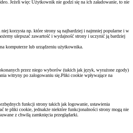
eo. Jeżeli więc Użytkownik nie godzi się na ich załadowanie, to nie
niej korzysta np. które strony są najbardziej i najmniej popularne i w
żemy ulepszać zawartość i wydajność strony i uczynić ją bardziej
 na komputerze lub urządzeniu użytkownika.
dokonanych przez niego wyborów (takich jak język, wyrażone zgody)
wania witryny po zalogowaniu się.Pliki cookie wpływające na
ezbędnych funkcji strony takich jak logowanie, ustawienia
 te pliki cookie, jednakże niektóre funkcjonalności strony mogą nie
suwane z chwilą zamknięcia przeglądarki.