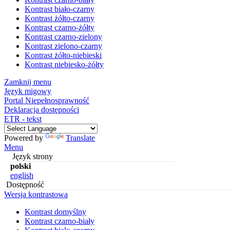
Kontrast biało-czarny
Kontrast żółto-czarny
Kontrast czarno-żółty
Kontrast czarno-zielony
Kontrast zielono-czarny
Kontrast żółto-niebieski
Kontrast niebiesko-żółty
Zamknij menu
Język migowy
Portal Niepełnosprawność
Deklaracja dostępności
ETR - tekst
Powered by
Translate
Menu
Język strony
polski
english
Dostępność
Wersja kontrastowa
Kontrast domyślny
Kontrast czarno-biały