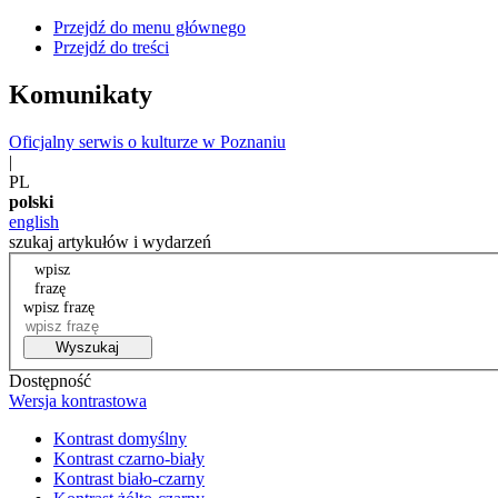
Przejdź do menu głównego
Przejdź do treści
Komunikaty
Oficjalny serwis o kulturze w Poznaniu
|
PL
polski
english
szukaj artykułów i wydarzeń
wpisz
frazę
wpisz frazę
Wyszukaj
Dostępność
Wersja kontrastowa
Kontrast domyślny
Kontrast czarno-biały
Kontrast biało-czarny