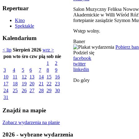
Repertuar
Salon Muzyczny Feliksa Nowowiej
Akademickie w Willi Wśród Róż". 
fortepianie zasiądzie Szymon Mus
Kino
Spektakle
Wstęp wolny.
Kalendarium
Baner
Pobierz ban
< lip
Sierpień 2026
wrz >
Podziel się
pon
wto
śro
czw
pią
sob
nie
facebook
1
2
twitter
linkedin
3
4
5
6
7
8
9
10
11
12
13
14
15
16
Do góry
17
18
19
20
21
22
23
24
25
26
27
28
29
30
31
Znajdź na mapie
Zobacz wydarzenia na planie
2026 - wybrane wydarzenia