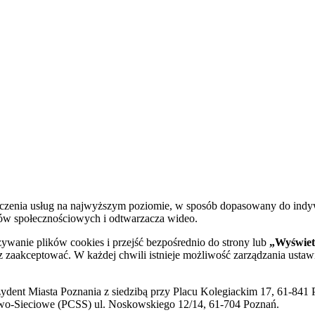
dczenia usług na najwyższym poziomie, w sposób dopasowany do indy
diów społecznościowych i odtwarzacza wideo.
żywanie plików cookies i przejść bezpośrednio do strony lub
„Wyświetl
sz zaakceptować. W każdej chwili istnieje możliwość zarządzania ustaw
ent Miasta Poznania z siedzibą przy Placu Kolegiackim 17, 61-841 P
o-Sieciowe (PCSS) ul. Noskowskiego 12/14, 61-704 Poznań.