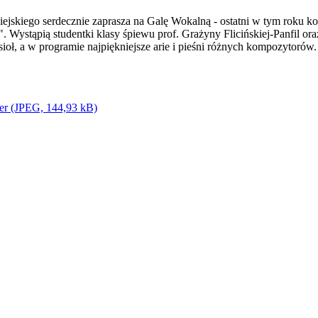
skiego serdecznie zaprasza na Galę Wokalną - ostatni w tym roku ko
Wystąpią studentki klasy śpiewu prof. Grażyny Flicińskiej-Panfil oraz
ioł, a w programie najpiękniejsze arie i pieśni różnych kompozytorów.
er (JPEG, 144,93 kB)