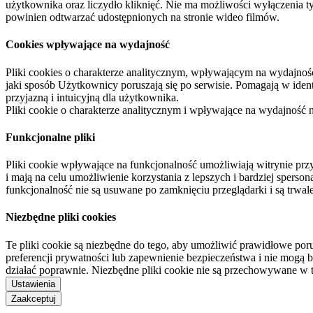
użytkownika oraz liczydło kliknięć. Nie ma możliwości wyłączenia t
powinien odtwarzać udostępnionych na stronie wideo filmów.
Cookies wpływające na wydajność
Pliki cookies o charakterze analitycznym, wpływającym na wydajność zb
jaki sposób Użytkownicy poruszają się po serwisie. Pomagają w ide
przyjazną i intuicyjną dla użytkownika.
Pliki cookie o charakterze analitycznym i wpływające na wydajność
Funkcjonalne pliki
Pliki cookie wpływające na funkcjonalność umożliwiają witrynie p
i mają na celu umożliwienie korzystania z lepszych i bardziej sperso
funkcjonalność nie są usuwane po zamknięciu przeglądarki i są trw
Niezbędne pliki cookies
Te pliki cookie są niezbędne do tego, aby umożliwić prawidłowe poru
preferencji prywatności lub zapewnienie bezpieczeństwa i nie mogą b
działać poprawnie. Niezbędne pliki cookie nie są przechowywane w 
Ustawienia
Zaakceptuj