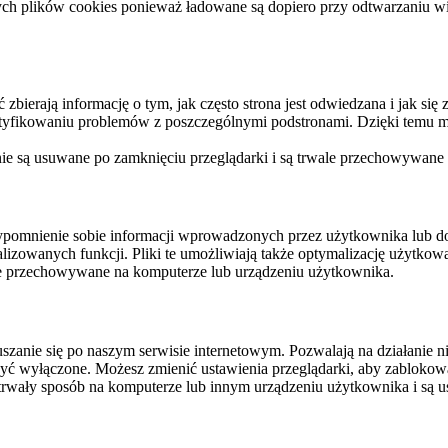
ych plików cookies ponieważ ładowane są dopiero przy odtwarzaniu wid
ierają informację o tym, jak często strona jest odwiedzana i jak się z 
ntyfikowaniu problemów z poszczególnymi podstronami. Dzięki temu mo
 nie są usuwane po zamknięciu przeglądarki i są trwale przechowywane
rzypomnienie sobie informacji wprowadzonych przez użytkownika lub 
nalizowanych funkcji. Pliki te umożliwiają także optymalizację użytko
ale przechowywane na komputerze lub urządzeniu użytkownika.
szanie się po naszym serwisie internetowym. Pozwalają na działanie ni
yć wyłączone. Możesz zmienić ustawienia przeglądarki, aby zablokować
trwały sposób na komputerze lub innym urządzeniu użytkownika i są u