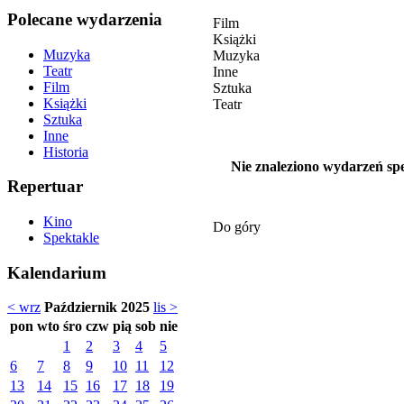
Polecane wydarzenia
Film
Książki
Muzyka
Muzyka
Teatr
Inne
Film
Sztuka
Książki
Teatr
Sztuka
Inne
Historia
Nie znaleziono wydarzeń spe
Repertuar
Kino
Do góry
Spektakle
Kalendarium
< wrz
Październik 2025
lis >
pon
wto
śro
czw
pią
sob
nie
1
2
3
4
5
6
7
8
9
10
11
12
13
14
15
16
17
18
19