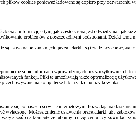
ych plików cookies ponieważ ładowane są dopiero przy odtwarzaniu wid
ierają informację o tym, jak często strona jest odwiedzana i jak się z 
ntyfikowaniu problemów z poszczególnymi podstronami. Dzięki temu mo
 nie są usuwane po zamknięciu przeglądarki i są trwale przechowywane
rzypomnienie sobie informacji wprowadzonych przez użytkownika lub 
nalizowanych funkcji. Pliki te umożliwiają także optymalizację użytko
ale przechowywane na komputerze lub urządzeniu użytkownika.
szanie się po naszym serwisie internetowym. Pozwalają na działanie ni
yć wyłączone. Możesz zmienić ustawienia przeglądarki, aby zablokować
trwały sposób na komputerze lub innym urządzeniu użytkownika i są u