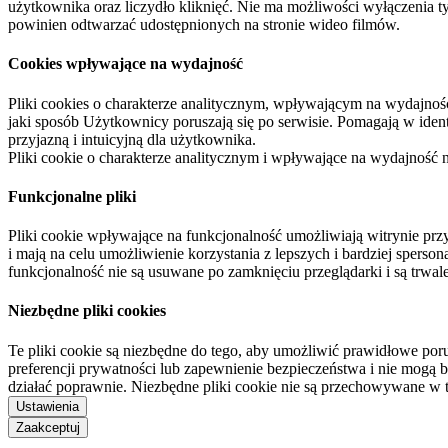
użytkownika oraz liczydło kliknięć. Nie ma możliwości wyłączenia t
powinien odtwarzać udostępnionych na stronie wideo filmów.
Cookies wpływające na wydajność
Pliki cookies o charakterze analitycznym, wpływającym na wydajność zb
jaki sposób Użytkownicy poruszają się po serwisie. Pomagają w ide
przyjazną i intuicyjną dla użytkownika.
Pliki cookie o charakterze analitycznym i wpływające na wydajność
Funkcjonalne pliki
Pliki cookie wpływające na funkcjonalność umożliwiają witrynie p
i mają na celu umożliwienie korzystania z lepszych i bardziej sperso
funkcjonalność nie są usuwane po zamknięciu przeglądarki i są trw
Niezbędne pliki cookies
Te pliki cookie są niezbędne do tego, aby umożliwić prawidłowe poru
preferencji prywatności lub zapewnienie bezpieczeństwa i nie mogą b
działać poprawnie. Niezbędne pliki cookie nie są przechowywane w 
Ustawienia
Zaakceptuj