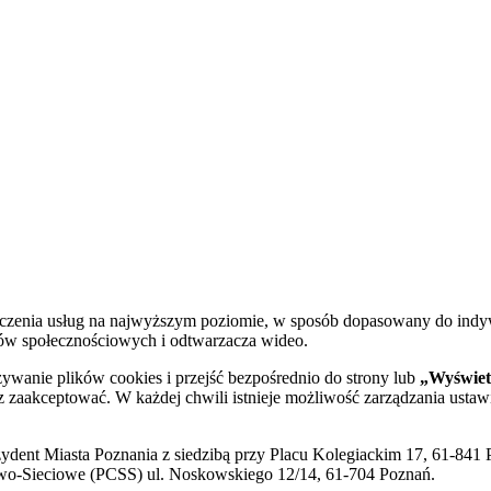
dczenia usług na najwyższym poziomie, w sposób dopasowany do indy
diów społecznościowych i odtwarzacza wideo.
żywanie plików cookies i przejść bezpośrednio do strony lub
„Wyświetl
sz zaakceptować. W każdej chwili istnieje możliwość zarządzania ustaw
ent Miasta Poznania z siedzibą przy Placu Kolegiackim 17, 61-841 P
o-Sieciowe (PCSS) ul. Noskowskiego 12/14, 61-704 Poznań.