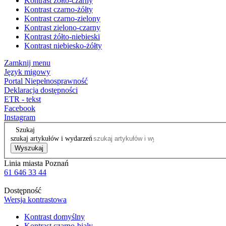
Kontrast żółto-czarny
Kontrast czarno-żółty
Kontrast czarno-zielony
Kontrast zielono-czarny
Kontrast żółto-niebieski
Kontrast niebiesko-żółty
Zamknij menu
Język migowy
Portal Niepełnosprawność
Deklaracja dostępności
ETR - tekst
Facebook
Instagram
Szukaj
szukaj artykułów i wydarzeń
Wyszukaj
Linia miasta Poznań
61 646 33 44
Dostępność
Wersja kontrastowa
Kontrast domyślny
Kontrast czarno-biały