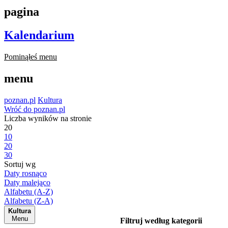
pagina
Kalendarium
Pominąłeś menu
menu
poznan.pl
Kultura
Wróć do poznan.pl
Liczba wyników na stronie
20
10
20
30
Sortuj wg
Daty rosnąco
Daty malejąco
Alfabetu (A-Z)
Alfabetu (Z-A)
Kultura
Menu
Filtruj według kategorii