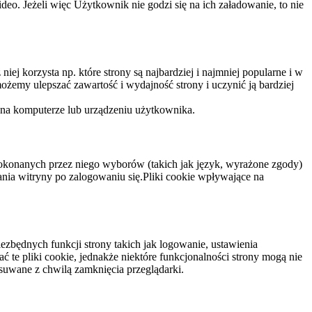
eo. Jeżeli więc Użytkownik nie godzi się na ich załadowanie, to nie
niej korzysta np. które strony są najbardziej i najmniej popularne i w
żemy ulepszać zawartość i wydajność strony i uczynić ją bardziej
 na komputerze lub urządzeniu użytkownika.
dokonanych przez niego wyborów (takich jak język, wyrażone zgody)
wania witryny po zalogowaniu się.Pliki cookie wpływające na
ezbędnych funkcji strony takich jak logowanie, ustawienia
 te pliki cookie, jednakże niektóre funkcjonalności strony mogą nie
suwane z chwilą zamknięcia przeglądarki.