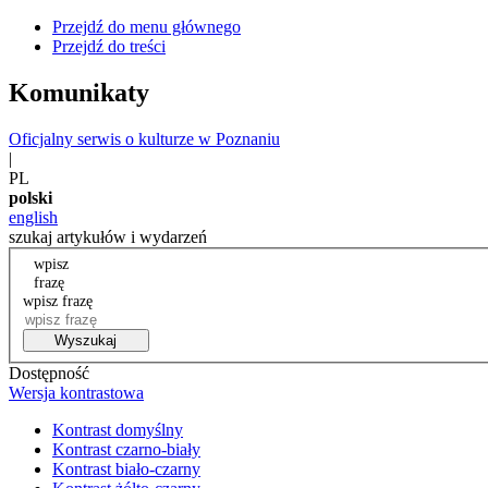
Przejdź do menu głównego
Przejdź do treści
Komunikaty
Oficjalny serwis o kulturze w Poznaniu
|
PL
polski
english
szukaj artykułów i wydarzeń
wpisz
frazę
wpisz frazę
Wyszukaj
Dostępność
Wersja kontrastowa
Kontrast domyślny
Kontrast czarno-biały
Kontrast biało-czarny