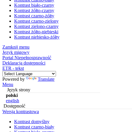
Kontrast biało-czarny
Kontrast żółto-czarny
Kontrast czarno-żółty
Kontrast czarno-zielony
Kontrast zielono-czarny
Kontrast żółto-niebieski
Kontrast niebiesko-żółty
Zamknij menu
Język migowy
Portal Niepełnosprawność
Deklaracja dostępności
ETR - tekst
Powered by
Translate
Menu
Język strony
polski
english
Dostępność
Wersja kontrastowa
Kontrast domyślny
Kontrast czarno-biały