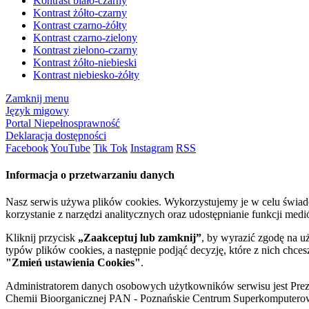
Kontrast biało-czarny
Kontrast żółto-czarny
Kontrast czarno-żółty
Kontrast czarno-zielony
Kontrast zielono-czarny
Kontrast żółto-niebieski
Kontrast niebiesko-żółty
Zamknij menu
Język migowy
Portal Niepełnosprawność
Deklaracja dostępności
Facebook
YouTube
Tik Tok
Instagram
RSS
Informacja o przetwarzaniu danych
Nasz serwis używa plików cookies. Wykorzystujemy je w celu świa
korzystanie z narzędzi analitycznych oraz udostępnianie funkcji me
Kliknij przycisk
„Zaakceptuj lub zamknij”
, by wyrazić zgodę na u
typów plików cookies, a następnie podjąć decyzję, które z nich chce
"Zmień ustawienia Cookies"
.
Administratorem danych osobowych użytkowników serwisu jest Prezyd
Chemii Bioorganicznej PAN - Poznańskie Centrum Superkomputerow