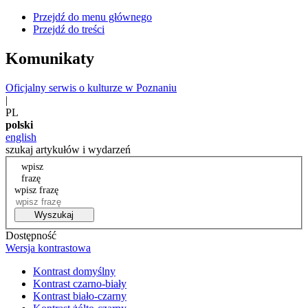
Przejdź do menu głównego
Przejdź do treści
Komunikaty
Oficjalny serwis o kulturze w Poznaniu
|
PL
polski
english
szukaj artykułów i wydarzeń
wpisz
frazę
wpisz frazę
Wyszukaj
Dostępność
Wersja kontrastowa
Kontrast domyślny
Kontrast czarno-biały
Kontrast biało-czarny