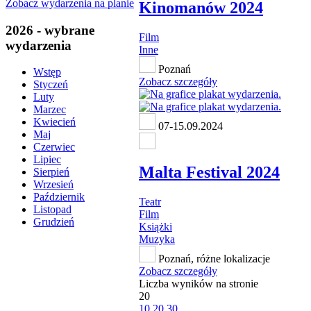
Zobacz wydarzenia na planie
Kinomanów 2024
2026 - wybrane
Film
wydarzenia
Inne
Poznań
Wstęp
Zobacz szczegóły
Styczeń
Luty
Marzec
Kwiecień
07-15.09.2024
Maj
Czerwiec
Lipiec
Malta Festival 2024
Sierpień
Wrzesień
Październik
Teatr
Listopad
Film
Grudzień
Książki
Muzyka
Poznań, różne lokalizacje
Zobacz szczegóły
Liczba wyników na stronie
20
10
20
30