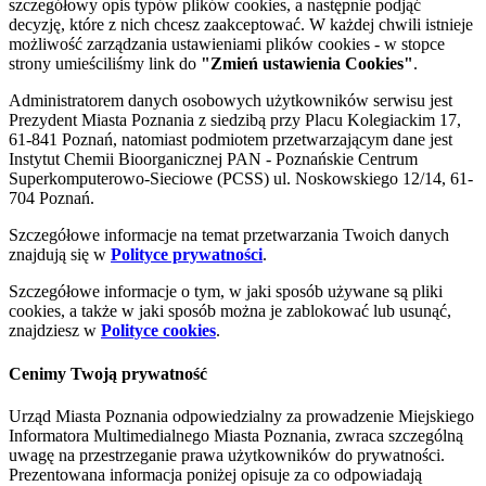
szczegółowy opis typów plików cookies, a następnie podjąć
decyzję, które z nich chcesz zaakceptować. W każdej chwili istnieje
możliwość zarządzania ustawieniami plików cookies - w stopce
strony umieściliśmy link do
"Zmień ustawienia Cookies"
.
Administratorem danych osobowych użytkowników serwisu jest
Prezydent Miasta Poznania z siedzibą przy Placu Kolegiackim 17,
61-841 Poznań, natomiast podmiotem przetwarzającym dane jest
Instytut Chemii Bioorganicznej PAN - Poznańskie Centrum
Superkomputerowo-Sieciowe (PCSS) ul. Noskowskiego 12/14, 61-
704 Poznań.
Szczegółowe informacje na temat przetwarzania Twoich danych
znajdują się w
Polityce prywatności
.
Szczegółowe informacje o tym, w jaki sposób używane są pliki
cookies, a także w jaki sposób można je zablokować lub usunąć,
znajdziesz w
Polityce cookies
.
Cenimy Twoją prywatność
Urząd Miasta Poznania odpowiedzialny za prowadzenie Miejskiego
Informatora Multimedialnego Miasta Poznania, zwraca szczególną
uwagę na przestrzeganie prawa użytkowników do prywatności.
Prezentowana informacja poniżej opisuje za co odpowiadają