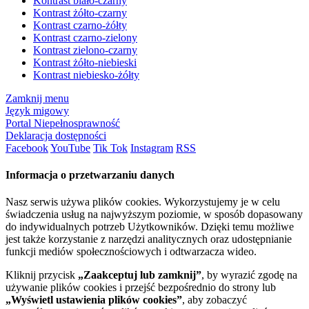
Kontrast biało-czarny
Kontrast żółto-czarny
Kontrast czarno-żółty
Kontrast czarno-zielony
Kontrast zielono-czarny
Kontrast żółto-niebieski
Kontrast niebiesko-żółty
Zamknij menu
Język migowy
Portal Niepełnosprawność
Deklaracja dostępności
Facebook
YouTube
Tik Tok
Instagram
RSS
Informacja o przetwarzaniu danych
Nasz serwis używa plików cookies. Wykorzystujemy je w celu
świadczenia usług na najwyższym poziomie, w sposób dopasowany
do indywidualnych potrzeb Użytkowników. Dzięki temu możliwe
jest także korzystanie z narzędzi analitycznych oraz udostępnianie
funkcji mediów społecznościowych i odtwarzacza wideo.
Kliknij przycisk
„Zaakceptuj lub zamknij”
, by wyrazić zgodę na
używanie plików cookies i przejść bezpośrednio do strony lub
„Wyświetl ustawienia plików cookies”
, aby zobaczyć