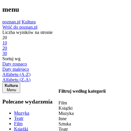
menu
poznan.pl
Kultura
Wróć do poznan.pl
Liczba wyników na stronie
20
10
20
30
Sortuj wg
Daty rosnąco
Daty malejąco
Alfabetu (A-Z)
Alfabetu (Z-A)
Kultura
Menu
Filtruj według kategorii
Polecane wydarzenia
Film
Książki
Muzyka
Muzyka
Teatr
Inne
Film
Sztuka
Książki
Teatr