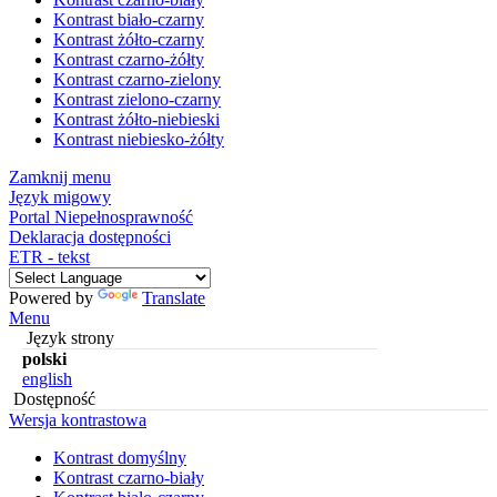
Kontrast biało-czarny
Kontrast żółto-czarny
Kontrast czarno-żółty
Kontrast czarno-zielony
Kontrast zielono-czarny
Kontrast żółto-niebieski
Kontrast niebiesko-żółty
Zamknij menu
Język migowy
Portal Niepełnosprawność
Deklaracja dostępności
ETR - tekst
Powered by
Translate
Menu
Język strony
polski
english
Dostępność
Wersja kontrastowa
Kontrast domyślny
Kontrast czarno-biały