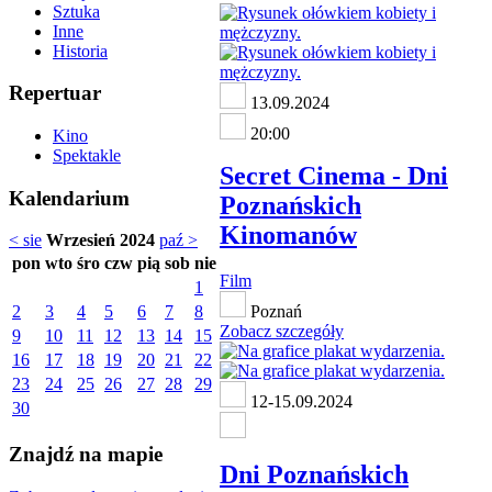
Sztuka
Inne
Historia
Repertuar
13.09.2024
20:00
Kino
Spektakle
Secret Cinema - Dni
Kalendarium
Poznańskich
Kinomanów
< sie
Wrzesień 2024
paź >
pon
wto
śro
czw
pią
sob
nie
Film
1
2
3
4
5
6
7
8
Poznań
Zobacz szczegóły
9
10
11
12
13
14
15
16
17
18
19
20
21
22
23
24
25
26
27
28
29
12-15.09.2024
30
Znajdź na mapie
Dni Poznańskich