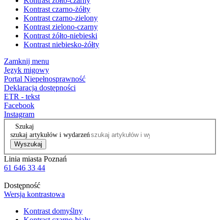
Kontrast żółto-czarny
Kontrast czarno-żółty
Kontrast czarno-zielony
Kontrast zielono-czarny
Kontrast żółto-niebieski
Kontrast niebiesko-żółty
Zamknij menu
Język migowy
Portal Niepełnosprawność
Deklaracja dostępności
ETR - tekst
Facebook
Instagram
Szukaj
szukaj artykułów i wydarzeń
Wyszukaj
Linia miasta Poznań
61 646 33 44
Dostępność
Wersja kontrastowa
Kontrast domyślny
Kontrast czarno-biały