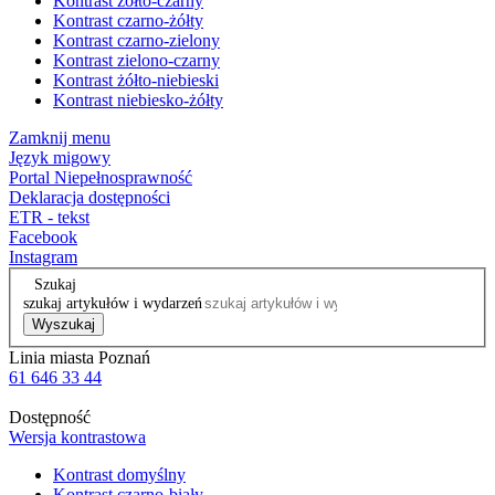
Kontrast żółto-czarny
Kontrast czarno-żółty
Kontrast czarno-zielony
Kontrast zielono-czarny
Kontrast żółto-niebieski
Kontrast niebiesko-żółty
Zamknij menu
Język migowy
Portal Niepełnosprawność
Deklaracja dostępności
ETR - tekst
Facebook
Instagram
Szukaj
szukaj artykułów i wydarzeń
Wyszukaj
Linia miasta Poznań
61 646 33 44
Dostępność
Wersja kontrastowa
Kontrast domyślny
Kontrast czarno-biały