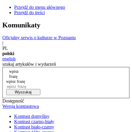
Przejdź do menu głównego
Przejdź do treści
Komunikaty
Oficjalny serwis o kulturze w Poznaniu
|
PL
polski
english
szukaj artykułów i wydarzeń
wpisz
frazę
wpisz frazę
Wyszukaj
Dostępność
Wersja kontrastowa
Kontrast domyślny
Kontrast czarno-biały
Kontrast biało-czarny