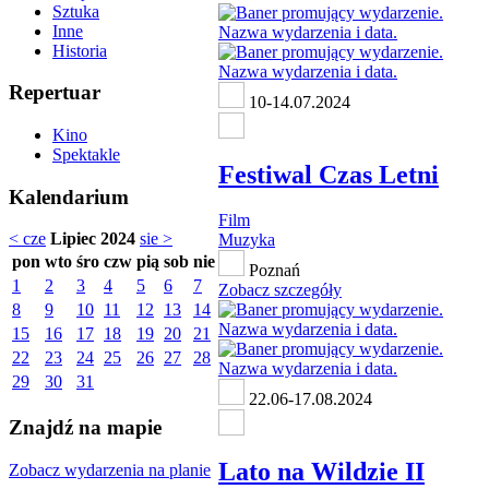
Sztuka
Inne
Historia
Repertuar
10-14.07.2024
Kino
Spektakle
Festiwal Czas Letni
Kalendarium
Film
< cze
Lipiec 2024
sie >
Muzyka
pon
wto
śro
czw
pią
sob
nie
Poznań
1
2
3
4
5
6
7
Zobacz szczegóły
8
9
10
11
12
13
14
15
16
17
18
19
20
21
22
23
24
25
26
27
28
29
30
31
22.06-17.08.2024
Znajdź na mapie
Lato na Wildzie II
Zobacz wydarzenia na planie