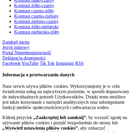
Kontrast biało-czarny
Kontrast żółto-czarny
Kontrast czarno-żółty
Kontrast czarno-zielony
Kontrast zielono-czarny
Kontrast żółto-niebieski
Kontrast niebiesko-żółty
Zamknij menu
Język migowy
Portal Niepełnosprawność
Deklaracja dostępności
Facebook
YouTube
Tik Tok
Instagram
RSS
Informacja o przetwarzaniu danych
Nasz serwis używa plików cookies. Wykorzystujemy je w celu
świadczenia usług na najwyższym poziomie, w sposób dopasowany
do indywidualnych potrzeb Użytkowników. Dzięki temu możliwe
jest także korzystanie z narzędzi analitycznych oraz udostępnianie
funkcji mediów społecznościowych i odtwarzacza wideo.
Kliknij przycisk
„Zaakceptuj lub zamknij”
, by wyrazić zgodę na
używanie plików cookies i przejść bezpośrednio do strony lub
„Wyświetl ustawienia plików cookies”
, aby zobaczyć