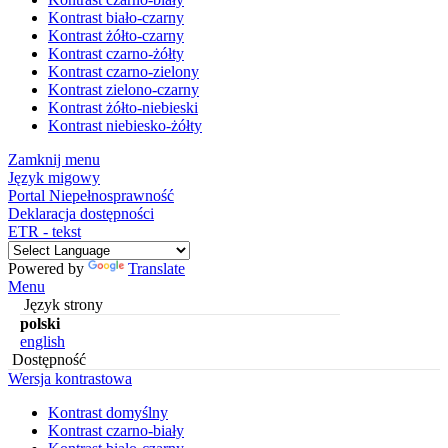
Kontrast biało-czarny
Kontrast żółto-czarny
Kontrast czarno-żółty
Kontrast czarno-zielony
Kontrast zielono-czarny
Kontrast żółto-niebieski
Kontrast niebiesko-żółty
Zamknij menu
Język migowy
Portal Niepełnosprawność
Deklaracja dostępności
ETR - tekst
Powered by
Translate
Menu
Język strony
polski
english
Dostępność
Wersja kontrastowa
Kontrast domyślny
Kontrast czarno-biały