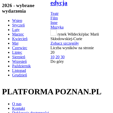
edycja
2026 - wybrane
wydarzenia
Teatr
Film
Wstęp
Inne
Styczeń
Muzyka
Luty
rynek Wildecki/plac Marii
Marzec
Skłodowskiej-Curie
Kwiecień
Zobacz szczegóły
Maj
Liczba wyników na stronie
Czerwiec
20
Lipiec
10
20
30
Sierpień
Do góry
Wrzesień
Październik
Listopad
Grudzień
PLATFORMA POZNAN.PL
O nas
Kontakt
Deklaracja dostępności