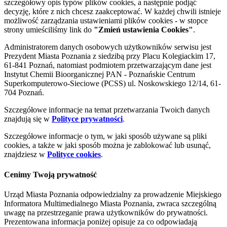
szczegółowy opis typów plików cookies, a następnie podjąć
decyzję, które z nich chcesz zaakceptować. W każdej chwili istnieje
możliwość zarządzania ustawieniami plików cookies - w stopce
strony umieściliśmy link do
"Zmień ustawienia Cookies"
.
Administratorem danych osobowych użytkowników serwisu jest
Prezydent Miasta Poznania z siedzibą przy Placu Kolegiackim 17,
61-841 Poznań, natomiast podmiotem przetwarzającym dane jest
Instytut Chemii Bioorganicznej PAN - Poznańskie Centrum
Superkomputerowo-Sieciowe (PCSS) ul. Noskowskiego 12/14, 61-
704 Poznań.
Szczegółowe informacje na temat przetwarzania Twoich danych
znajdują się w
Polityce prywatności
.
Szczegółowe informacje o tym, w jaki sposób używane są pliki
cookies, a także w jaki sposób można je zablokować lub usunąć,
znajdziesz w
Polityce cookies
.
Cenimy Twoją prywatność
Urząd Miasta Poznania odpowiedzialny za prowadzenie Miejskiego
Informatora Multimedialnego Miasta Poznania, zwraca szczególną
uwagę na przestrzeganie prawa użytkowników do prywatności.
Prezentowana informacja poniżej opisuje za co odpowiadają