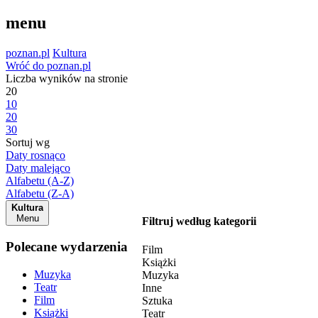
menu
poznan.pl
Kultura
Wróć do poznan.pl
Liczba wyników na stronie
20
10
20
30
Sortuj wg
Daty rosnąco
Daty malejąco
Alfabetu (A-Z)
Alfabetu (Z-A)
Kultura
Menu
Filtruj według kategorii
Polecane wydarzenia
Film
Książki
Muzyka
Muzyka
Teatr
Inne
Film
Sztuka
Książki
Teatr