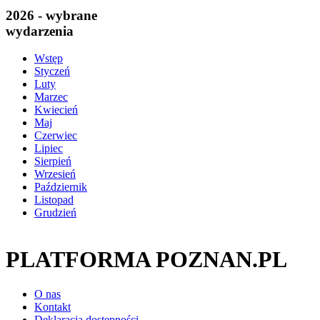
2026 - wybrane
wydarzenia
Wstęp
Styczeń
Luty
Marzec
Kwiecień
Maj
Czerwiec
Lipiec
Sierpień
Wrzesień
Październik
Listopad
Grudzień
PLATFORMA POZNAN.PL
O nas
Kontakt
Deklaracja dostępności