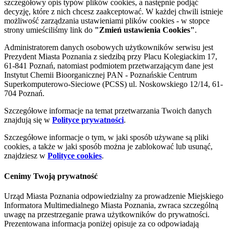
szczegółowy opis typów plików cookies, a następnie podjąć
decyzję, które z nich chcesz zaakceptować. W każdej chwili istnieje
możliwość zarządzania ustawieniami plików cookies - w stopce
strony umieściliśmy link do
"Zmień ustawienia Cookies"
.
Administratorem danych osobowych użytkowników serwisu jest
Prezydent Miasta Poznania z siedzibą przy Placu Kolegiackim 17,
61-841 Poznań, natomiast podmiotem przetwarzającym dane jest
Instytut Chemii Bioorganicznej PAN - Poznańskie Centrum
Superkomputerowo-Sieciowe (PCSS) ul. Noskowskiego 12/14, 61-
704 Poznań.
Szczegółowe informacje na temat przetwarzania Twoich danych
znajdują się w
Polityce prywatności
.
Szczegółowe informacje o tym, w jaki sposób używane są pliki
cookies, a także w jaki sposób można je zablokować lub usunąć,
znajdziesz w
Polityce cookies
.
Cenimy Twoją prywatność
Urząd Miasta Poznania odpowiedzialny za prowadzenie Miejskiego
Informatora Multimedialnego Miasta Poznania, zwraca szczególną
uwagę na przestrzeganie prawa użytkowników do prywatności.
Prezentowana informacja poniżej opisuje za co odpowiadają