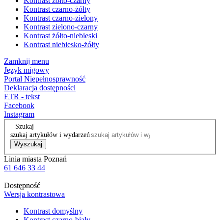
Kontrast żółto-czarny
Kontrast czarno-żółty
Kontrast czarno-zielony
Kontrast zielono-czarny
Kontrast żółto-niebieski
Kontrast niebiesko-żółty
Zamknij menu
Język migowy
Portal Niepełnosprawność
Deklaracja dostępności
ETR - tekst
Facebook
Instagram
Szukaj
szukaj artykułów i wydarzeń
Wyszukaj
Linia miasta Poznań
61 646 33 44
Dostępność
Wersja kontrastowa
Kontrast domyślny
Kontrast czarno-biały