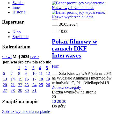
Sztuka
Inne
Historia
Repertuar
30.05.2024
19:00
Kino
Spektakle
Pokaz filmowy w
Kalendarium
ramach DKF
Interwaves
< kwi
Maj 2024
cze >
pon
wto
śro
czw
pią
sob
nie
Film
1
2
3
4
5
6
7
8
9
10
11
12
Sala Kinowa UAP (sala nr 204)
na Wydziale Animacji i Intermediów
13
14
15
16
17
18
19
w budynku C, Plac Wielkopolski 9
20
21
22
23
24
25
26
Zobacz szczegóły
27
28
29
30
31
Liczba wyników na stronie
20
Znajdź na mapie
10
20
30
Do góry
Zobacz wydarzenia na planie