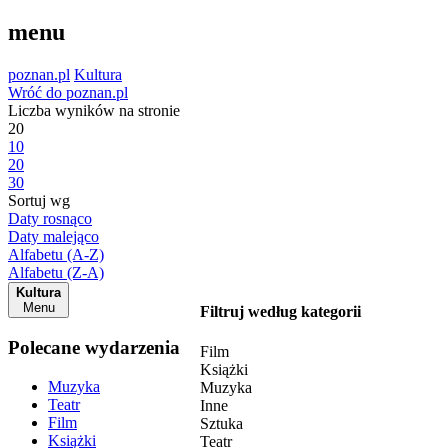
menu
poznan.pl
Kultura
Wróć do poznan.pl
Liczba wyników na stronie
20
10
20
30
Sortuj wg
Daty rosnąco
Daty malejąco
Alfabetu (A-Z)
Alfabetu (Z-A)
Kultura
Menu
Filtruj według kategorii
Polecane wydarzenia
Film
Książki
Muzyka
Muzyka
Teatr
Inne
Film
Sztuka
Książki
Teatr