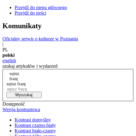
Przejdź do menu głównego
Przejdź do treści
Komunikaty
Oficjalny serwis o kulturze w Poznaniu
|
PL
polski
english
szukaj artykułów i wydarzeń
wpisz
frazę
wpisz frazę
Wyszukaj
Dostępność
Wersja kontrastowa
Kontrast domyślny
Kontrast czarno-biały
Kontrast biało-czarny