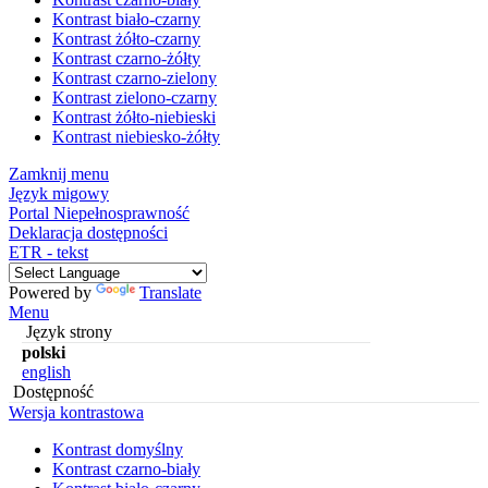
Kontrast biało-czarny
Kontrast żółto-czarny
Kontrast czarno-żółty
Kontrast czarno-zielony
Kontrast zielono-czarny
Kontrast żółto-niebieski
Kontrast niebiesko-żółty
Zamknij menu
Język migowy
Portal Niepełnosprawność
Deklaracja dostępności
ETR - tekst
Powered by
Translate
Menu
Język strony
polski
english
Dostępność
Wersja kontrastowa
Kontrast domyślny
Kontrast czarno-biały