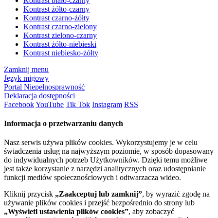
Kontrast biało-czarny
Kontrast żółto-czarny
Kontrast czarno-żółty
Kontrast czarno-zielony
Kontrast zielono-czarny
Kontrast żółto-niebieski
Kontrast niebiesko-żółty
Zamknij menu
Język migowy
Portal Niepełnosprawność
Deklaracja dostępności
Facebook
YouTube
Tik Tok
Instagram
RSS
Informacja o przetwarzaniu danych
Nasz serwis używa plików cookies. Wykorzystujemy je w celu
świadczenia usług na najwyższym poziomie, w sposób dopasowany
do indywidualnych potrzeb Użytkowników. Dzięki temu możliwe
jest także korzystanie z narzędzi analitycznych oraz udostępnianie
funkcji mediów społecznościowych i odtwarzacza wideo.
Kliknij przycisk
„Zaakceptuj lub zamknij”
, by wyrazić zgodę na
używanie plików cookies i przejść bezpośrednio do strony lub
„Wyświetl ustawienia plików cookies”
, aby zobaczyć