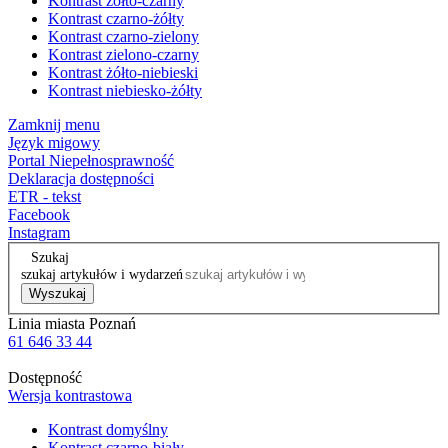
Kontrast żółto-czarny
Kontrast czarno-żółty
Kontrast czarno-zielony
Kontrast zielono-czarny
Kontrast żółto-niebieski
Kontrast niebiesko-żółty
Zamknij menu
Język migowy
Portal Niepełnosprawność
Deklaracja dostępności
ETR - tekst
Facebook
Instagram
Szukaj
szukaj artykułów i wydarzeń
Wyszukaj
Linia miasta Poznań
61 646 33 44
Dostępność
Wersja kontrastowa
Kontrast domyślny
Kontrast czarno-biały