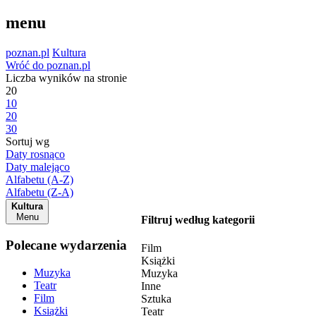
menu
poznan.pl
Kultura
Wróć do poznan.pl
Liczba wyników na stronie
20
10
20
30
Sortuj wg
Daty rosnąco
Daty malejąco
Alfabetu (A-Z)
Alfabetu (Z-A)
Kultura
Menu
Filtruj według kategorii
Polecane wydarzenia
Film
Książki
Muzyka
Muzyka
Teatr
Inne
Film
Sztuka
Książki
Teatr