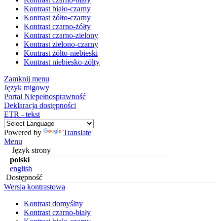
Kontrast biało-czarny
Kontrast żółto-czarny
Kontrast czarno-żółty
Kontrast czarno-zielony
Kontrast zielono-czarny
Kontrast żółto-niebieski
Kontrast niebiesko-żółty
Zamknij menu
Język migowy
Portal Niepełnosprawność
Deklaracja dostępności
ETR - tekst
Powered by
Translate
Menu
Język strony
polski
english
Dostępność
Wersja kontrastowa
Kontrast domyślny
Kontrast czarno-biały