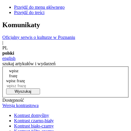
Przejdź do menu głównego
Przejdź do treści
Komunikaty
Oficjalny serwis o kulturze w Poznaniu
|
PL
polski
english
szukaj artykułów i wydarzeń
wpisz
frazę
wpisz frazę
Wyszukaj
Dostępność
Wersja kontrastowa
Kontrast domyślny
Kontrast czarno-biały
Kontrast biało-czarny