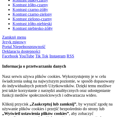
Kontrast biało-czarny
Kontrast żółto-czarny
Kontrast czarno-żółty
Kontrast czarno-zielony
Kontrast zielono-czarny
Kontrast żółto-niebieski
Kontrast niebiesko-żółty
Zamknij menu
Język migowy
Portal Niepełnosprawność
Deklaracja dostępności
Facebook
YouTube
Tik Tok
Instagram
RSS
Informacja o przetwarzaniu danych
Nasz serwis używa plików cookies. Wykorzystujemy je w celu
świadczenia usług na najwyższym poziomie, w sposób dopasowany
do indywidualnych potrzeb Użytkowników. Dzięki temu możliwe
jest także korzystanie z narzędzi analitycznych oraz udostępnianie
funkcji mediów społecznościowych i odtwarzacza wideo.
Kliknij przycisk
„Zaakceptuj lub zamknij”
, by wyrazić zgodę na
używanie plików cookies i przejść bezpośrednio do strony lub
„Wyświetl ustawienia plików cookies”
, aby zobaczyć