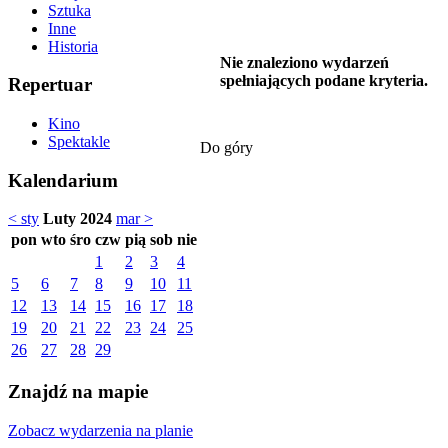
Sztuka
Inne
Historia
Nie znaleziono wydarzeń
spełniających podane kryteria.
Repertuar
Kino
Spektakle
Do góry
Kalendarium
< sty
Luty 2024
mar >
pon
wto
śro
czw
pią
sob
nie
1
2
3
4
5
6
7
8
9
10
11
12
13
14
15
16
17
18
19
20
21
22
23
24
25
26
27
28
29
Znajdź na mapie
Zobacz wydarzenia na planie