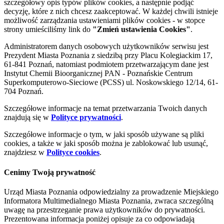
szczegółowy opis typów plików cookies, a następnie podjąć
decyzję, które z nich chcesz zaakceptować. W każdej chwili istnieje
możliwość zarządzania ustawieniami plików cookies - w stopce
strony umieściliśmy link do
"Zmień ustawienia Cookies"
.
Administratorem danych osobowych użytkowników serwisu jest
Prezydent Miasta Poznania z siedzibą przy Placu Kolegiackim 17,
61-841 Poznań, natomiast podmiotem przetwarzającym dane jest
Instytut Chemii Bioorganicznej PAN - Poznańskie Centrum
Superkomputerowo-Sieciowe (PCSS) ul. Noskowskiego 12/14, 61-
704 Poznań.
Szczegółowe informacje na temat przetwarzania Twoich danych
znajdują się w
Polityce prywatności
.
Szczegółowe informacje o tym, w jaki sposób używane są pliki
cookies, a także w jaki sposób można je zablokować lub usunąć,
znajdziesz w
Polityce cookies
.
Cenimy Twoją prywatność
Urząd Miasta Poznania odpowiedzialny za prowadzenie Miejskiego
Informatora Multimedialnego Miasta Poznania, zwraca szczególną
uwagę na przestrzeganie prawa użytkowników do prywatności.
Prezentowana informacja poniżej opisuje za co odpowiadają