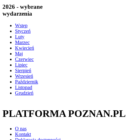
2026 - wybrane
wydarzenia
Wstęp
Styczeń
Luty
Marzec
Kwiecień
Maj
Czerwiec
Lipiec
Sierpień
Wrzesień
Październik
Listopad
Grudzień
PLATFORMA POZNAN.PL
O nas
Kontakt
Deklaracja dostępności