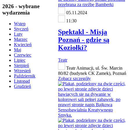
2026 - wybrane
wydarzenia
05.11.2024
11:30
Wstęp
Styczeń
Spektakl - Misja
Luty
Poznań - gdzie są
Marzec
Kwiecień
Koziołki?
Maj
Czerwiec
Teatr
Lipiec
Sierpień
Teatr Animacji, ul. Św. Marcin
Wrzesień
80/82 (budynek CK Zamek), Poznań
Październik
Zobacz szczegóły
Listopad
Grudzień