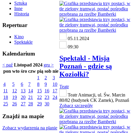
Sztuka
Inne
Historia
Repertuar
Kino
05.11.2024
Spektakle
09:30
Kalendarium
Spektakl - Misja
Poznań - gdzie są
< paź
Listopad 2024
gru >
pon
wto
śro
czw
pią
sob
nie
Koziołki?
1
2
3
4
5
6
7
8
9
10
Teatr
11
12
13
14
15
16
17
Teatr Animacji, ul. Św. Marcin
18
19
20
21
22
23
24
80/82 (budynek CK Zamek), Poznań
25
26
27
28
29
30
Zobacz szczegóły
Znajdź na mapie
Zobacz wydarzenia na planie