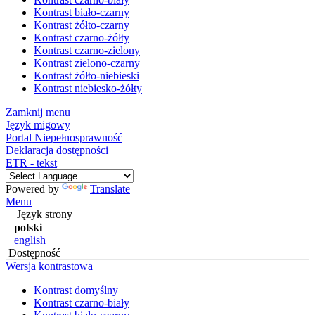
Kontrast biało-czarny
Kontrast żółto-czarny
Kontrast czarno-żółty
Kontrast czarno-zielony
Kontrast zielono-czarny
Kontrast żółto-niebieski
Kontrast niebiesko-żółty
Zamknij menu
Język migowy
Portal Niepełnosprawność
Deklaracja dostępności
ETR - tekst
Powered by
Translate
Menu
Język strony
polski
english
Dostępność
Wersja kontrastowa
Kontrast domyślny
Kontrast czarno-biały