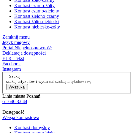
Kontrast żółto-czarny
Kontrast czarno-żółty
Kontrast czarno-zielony
Kontrast zielono-czarny
Kontrast żółto-niebieski
Kontrast niebiesko-żółty
Zamknij menu
Język migowy
Portal Niepełnosprawność
Deklaracja dostępności
ETR - tekst
Facebook
Instagram
Szukaj
szukaj artykułów i wydarzeń
Wyszukaj
Linia miasta Poznań
61 646 33 44
Dostępność
Wersja kontrastowa
Kontrast domyślny
Kontrast czarno-biały