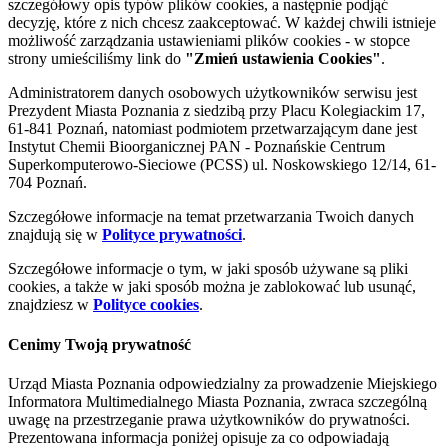
szczegółowy opis typów plików cookies, a następnie podjąć
decyzję, które z nich chcesz zaakceptować. W każdej chwili istnieje
możliwość zarządzania ustawieniami plików cookies - w stopce
strony umieściliśmy link do
"Zmień ustawienia Cookies"
.
Administratorem danych osobowych użytkowników serwisu jest
Prezydent Miasta Poznania z siedzibą przy Placu Kolegiackim 17,
61-841 Poznań, natomiast podmiotem przetwarzającym dane jest
Instytut Chemii Bioorganicznej PAN - Poznańskie Centrum
Superkomputerowo-Sieciowe (PCSS) ul. Noskowskiego 12/14, 61-
704 Poznań.
Szczegółowe informacje na temat przetwarzania Twoich danych
znajdują się w
Polityce prywatności
.
Szczegółowe informacje o tym, w jaki sposób używane są pliki
cookies, a także w jaki sposób można je zablokować lub usunąć,
znajdziesz w
Polityce cookies
.
Cenimy Twoją prywatność
Urząd Miasta Poznania odpowiedzialny za prowadzenie Miejskiego
Informatora Multimedialnego Miasta Poznania, zwraca szczególną
uwagę na przestrzeganie prawa użytkowników do prywatności.
Prezentowana informacja poniżej opisuje za co odpowiadają