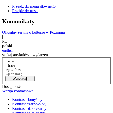
Przejdź do menu głównego
Przejdź do treści
Komunikaty
Oficjalny serwis o kulturze w Poznaniu
|
PL
polski
english
szukaj artykułów i wydarzeń
wpisz
frazę
wpisz frazę
Wyszukaj
Dostępność
Wersja kontrastowa
Kontrast domyślny
Kontrast czarno-biały
Kontrast biało-czarny