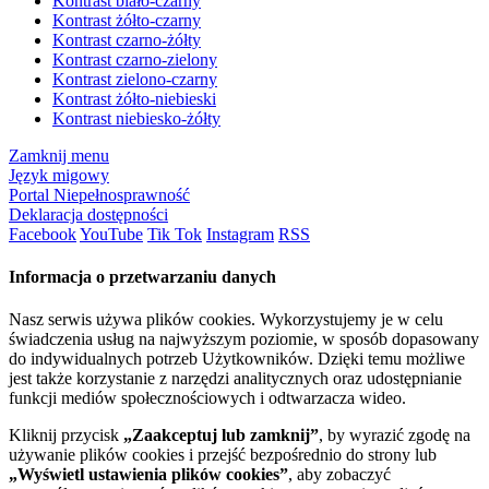
Kontrast biało-czarny
Kontrast żółto-czarny
Kontrast czarno-żółty
Kontrast czarno-zielony
Kontrast zielono-czarny
Kontrast żółto-niebieski
Kontrast niebiesko-żółty
Zamknij menu
Język migowy
Portal Niepełnosprawność
Deklaracja dostępności
Facebook
YouTube
Tik Tok
Instagram
RSS
Informacja o przetwarzaniu danych
Nasz serwis używa plików cookies. Wykorzystujemy je w celu
świadczenia usług na najwyższym poziomie, w sposób dopasowany
do indywidualnych potrzeb Użytkowników. Dzięki temu możliwe
jest także korzystanie z narzędzi analitycznych oraz udostępnianie
funkcji mediów społecznościowych i odtwarzacza wideo.
Kliknij przycisk
„Zaakceptuj lub zamknij”
, by wyrazić zgodę na
używanie plików cookies i przejść bezpośrednio do strony lub
„Wyświetl ustawienia plików cookies”
, aby zobaczyć