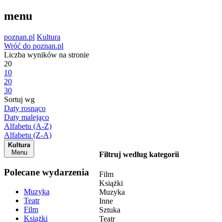
menu
poznan.pl
Kultura
Wróć do poznan.pl
Liczba wyników na stronie
20
10
20
30
Sortuj wg
Daty rosnąco
Daty malejąco
Alfabetu (A-Z)
Alfabetu (Z-A)
Kultura
Menu
Filtruj według kategorii
Polecane wydarzenia
Film
Książki
Muzyka
Muzyka
Teatr
Inne
Film
Sztuka
Książki
Teatr