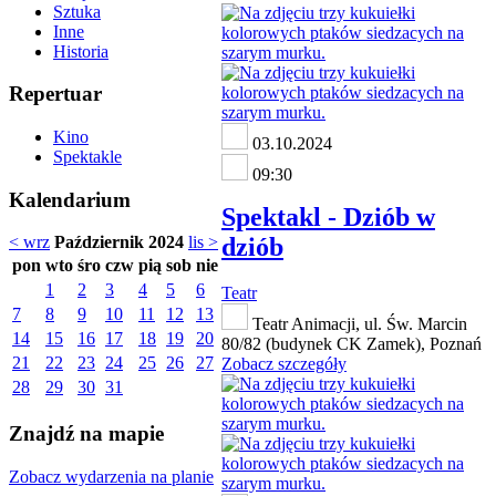
Sztuka
Inne
Historia
Repertuar
Kino
03.10.2024
Spektakle
09:30
Kalendarium
Spektakl - Dziób w
dziób
< wrz
Październik 2024
lis >
pon
wto
śro
czw
pią
sob
nie
1
2
3
4
5
6
Teatr
7
8
9
10
11
12
13
Teatr Animacji, ul. Św. Marcin
14
15
16
17
18
19
20
80/82 (budynek CK Zamek), Poznań
21
22
23
24
25
26
27
Zobacz szczegóły
28
29
30
31
Znajdź na mapie
Zobacz wydarzenia na planie