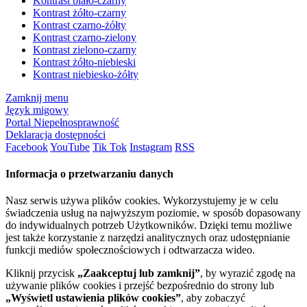
Kontrast biało-czarny
Kontrast żółto-czarny
Kontrast czarno-żółty
Kontrast czarno-zielony
Kontrast zielono-czarny
Kontrast żółto-niebieski
Kontrast niebiesko-żółty
Zamknij menu
Język migowy
Portal Niepełnosprawność
Deklaracja dostępności
Facebook
YouTube
Tik Tok
Instagram
RSS
Informacja o przetwarzaniu danych
Nasz serwis używa plików cookies. Wykorzystujemy je w celu
świadczenia usług na najwyższym poziomie, w sposób dopasowany
do indywidualnych potrzeb Użytkowników. Dzięki temu możliwe
jest także korzystanie z narzędzi analitycznych oraz udostępnianie
funkcji mediów społecznościowych i odtwarzacza wideo.
Kliknij przycisk
„Zaakceptuj lub zamknij”
, by wyrazić zgodę na
używanie plików cookies i przejść bezpośrednio do strony lub
„Wyświetl ustawienia plików cookies”
, aby zobaczyć