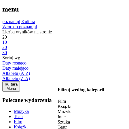
menu
poznan.pl
Kultura
Wróć do poznan.pl
Liczba wyników na stronie
20
10
20
30
Sortuj wg
Daty rosnąco
Daty malejąco
Alfabetu (A-Z)
Alfabetu (Z-A)
Kultura
Menu
Filtruj według kategorii
Polecane wydarzenia
Film
Książki
Muzyka
Muzyka
Teatr
Inne
Film
Sztuka
Książki
Teatr