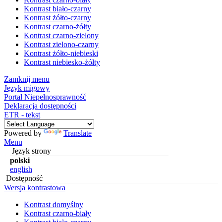
Kontrast biało-czarny
Kontrast żółto-czarny
Kontrast czarno-żółty
Kontrast czarno-zielony
Kontrast zielono-czarny
Kontrast żółto-niebieski
Kontrast niebiesko-żółty
Zamknij menu
Język migowy
Portal Niepełnosprawność
Deklaracja dostępności
ETR - tekst
Powered by
Translate
Menu
Język strony
polski
english
Dostępność
Wersja kontrastowa
Kontrast domyślny
Kontrast czarno-biały