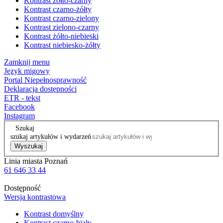
Kontrast żółto-czarny
Kontrast czarno-żółty
Kontrast czarno-zielony
Kontrast zielono-czarny
Kontrast żółto-niebieski
Kontrast niebiesko-żółty
Zamknij menu
Język migowy
Portal Niepełnosprawność
Deklaracja dostępności
ETR - tekst
Facebook
Instagram
Szukaj
szukaj artykułów i wydarzeń
Wyszukaj
Linia miasta Poznań
61 646 33 44
Dostępność
Wersja kontrastowa
Kontrast domyślny
Kontrast czarno-biały