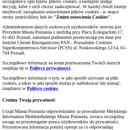
szczegółowy opis typów plików cookies, a następnie podjąć
decyzję, które z nich chcesz zaakceptować. W każdej chwili istnieje
możliwość zarządzania ustawieniami plików cookies - w stopce
strony umieściliśmy link do
"Zmień ustawienia Cookies"
.
Administratorem danych osobowych użytkowników serwisu jest
Prezydent Miasta Poznania z siedzibą przy Placu Kolegiackim 17,
61-841 Poznań, natomiast podmiotem przetwarzającym dane jest
Instytut Chemii Bioorganicznej PAN - Poznańskie Centrum
Superkomputerowo-Sieciowe (PCSS) ul. Noskowskiego 12/14, 61-
704 Poznań.
Szczegółowe informacje na temat przetwarzania Twoich danych
znajdują się w
Polityce prywatności
.
Szczegółowe informacje o tym, w jaki sposób używane są pliki
cookies, a także w jaki sposób można je zablokować lub usunąć,
znajdziesz w
Polityce cookies
.
Cenimy Twoją prywatność
Urząd Miasta Poznania odpowiedzialny za prowadzenie Miejskiego
Informatora Multimedialnego Miasta Poznania, zwraca szczególną
uwagę na przestrzeganie prawa użytkowników do prywatności.
Prezentowana informacja poniżej opisuje za co odpowiadają