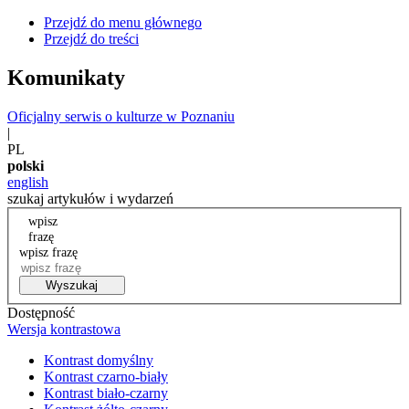
Przejdź do menu głównego
Przejdź do treści
Komunikaty
Oficjalny serwis o kulturze w Poznaniu
|
PL
polski
english
szukaj artykułów i wydarzeń
wpisz
frazę
wpisz frazę
Wyszukaj
Dostępność
Wersja kontrastowa
Kontrast domyślny
Kontrast czarno-biały
Kontrast biało-czarny