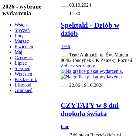
03.10.2024
2026 - wybrane
wydarzenia
11:30
Spektakl - Dziób w
Wstęp
Styczeń
dziób
Luty
Marzec
Teatr
Kwiecień
Maj
Teatr Animacji, ul. Św. Marcin
Czerwiec
80/82 (budynek CK Zamek), Poznań
Lipiec
Zobacz szczegóły
Sierpień
Wrzesień
Październik
Listopad
22.06-19.10.2024
Grudzień
CZYTATY w 8 dni
dookoła świata
Inne
Biblioteka Raczyńskich, pl.