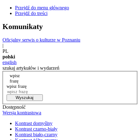
Przejdź do menu głównego
Przejdź do treści
Komunikaty
Oficjalny serwis o kulturze w Poznaniu
|
PL
polski
english
szukaj artykułów i wydarzeń
wpisz
frazę
wpisz frazę
Wyszukaj
Dostępność
Wersja kontrastowa
Kontrast domyślny
Kontrast czarno-biały
Kontrast biało-czarny