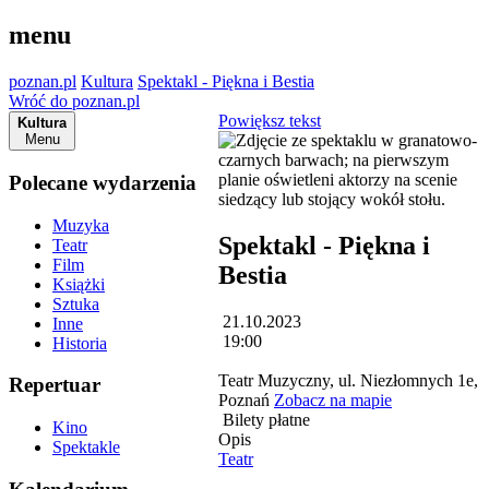
menu
poznan.pl
Kultura
Spektakl - Piękna i Bestia
Wróć do poznan.pl
Powiększ tekst
Kultura
Menu
Polecane wydarzenia
Muzyka
Spektakl - Piękna i
Teatr
Film
Bestia
Książki
Sztuka
21.10.2023
Inne
19:00
Historia
Teatr Muzyczny, ul. Niezłomnych 1e,
Repertuar
Poznań
Zobacz na mapie
Bilety płatne
Kino
Opis
Spektakle
Teatr