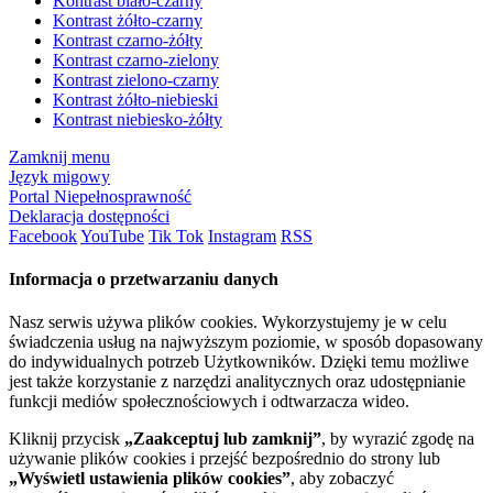
Kontrast biało-czarny
Kontrast żółto-czarny
Kontrast czarno-żółty
Kontrast czarno-zielony
Kontrast zielono-czarny
Kontrast żółto-niebieski
Kontrast niebiesko-żółty
Zamknij menu
Język migowy
Portal Niepełnosprawność
Deklaracja dostępności
Facebook
YouTube
Tik Tok
Instagram
RSS
Informacja o przetwarzaniu danych
Nasz serwis używa plików cookies. Wykorzystujemy je w celu
świadczenia usług na najwyższym poziomie, w sposób dopasowany
do indywidualnych potrzeb Użytkowników. Dzięki temu możliwe
jest także korzystanie z narzędzi analitycznych oraz udostępnianie
funkcji mediów społecznościowych i odtwarzacza wideo.
Kliknij przycisk
„Zaakceptuj lub zamknij”
, by wyrazić zgodę na
używanie plików cookies i przejść bezpośrednio do strony lub
„Wyświetl ustawienia plików cookies”
, aby zobaczyć