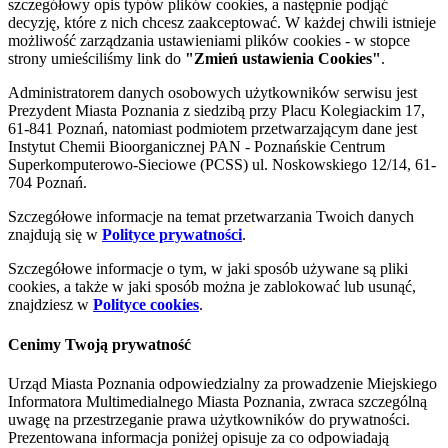
szczegółowy opis typów plików cookies, a następnie podjąć
decyzję, które z nich chcesz zaakceptować. W każdej chwili istnieje
możliwość zarządzania ustawieniami plików cookies - w stopce
strony umieściliśmy link do
"Zmień ustawienia Cookies"
.
Administratorem danych osobowych użytkowników serwisu jest
Prezydent Miasta Poznania z siedzibą przy Placu Kolegiackim 17,
61-841 Poznań, natomiast podmiotem przetwarzającym dane jest
Instytut Chemii Bioorganicznej PAN - Poznańskie Centrum
Superkomputerowo-Sieciowe (PCSS) ul. Noskowskiego 12/14, 61-
704 Poznań.
Szczegółowe informacje na temat przetwarzania Twoich danych
znajdują się w
Polityce prywatności
.
Szczegółowe informacje o tym, w jaki sposób używane są pliki
cookies, a także w jaki sposób można je zablokować lub usunąć,
znajdziesz w
Polityce cookies
.
Cenimy Twoją prywatność
Urząd Miasta Poznania odpowiedzialny za prowadzenie Miejskiego
Informatora Multimedialnego Miasta Poznania, zwraca szczególną
uwagę na przestrzeganie prawa użytkowników do prywatności.
Prezentowana informacja poniżej opisuje za co odpowiadają