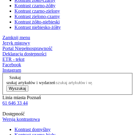
Kontrast żółto-czarny
Kontrast czarno-żółty
Kontrast czarno-zielony
Kontrast zielono-czarny
Kontrast żółto-niebieski
Kontrast niebiesko-żółty
Zamknij menu
Język migowy
Portal Niepełnosprawność
Deklaracja dostępności
ETR - tekst
Facebook
Instagram
Szukaj
szukaj artykułów i wydarzeń
Wyszukaj
Linia miasta Poznań
61 646 33 44
Dostępność
Wersja kontrastowa
Kontrast domyślny
Kontrast czarno-biały