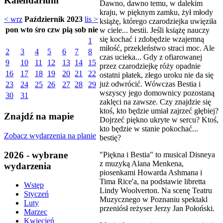
Kalendarium
Dawno, dawno temu, w dalekim
kraju, w pięknym zamku, żył młody
< wrz
Październik 2023
lis >
książę, którego czarodziejka uwięziła
pon
wto
śro
czw
pią
sob
nie
w ciele... bestii. Jeśli książę nauczy
się kochać i zdobędzie wzajemną
1
miłość, przekleństwo straci moc. Ale
2
3
4
5
6
7
8
czas ucieka... Gdy z ofiarowanej
9
10
11
12
13
14
15
przez czarodziejkę róży opadnie
16
17
18
19
20
21
22
ostatni płatek, złego uroku nie da się
już odwrócić. Wówczas Bestia i
23
24
25
26
27
28
29
wszyscy jego domownicy pozostaną
30
31
zaklęci na zawsze. Czy znajdzie się
ktoś, kto będzie umiał zajrzeć głębiej?
Znajdź na mapie
Dojrzeć piękno ukryte w sercu? Ktoś,
kto będzie w stanie pokochać...
Zobacz wydarzenia na planie
bestię?
2026 - wybrane
"Piękna i Bestia" to musical Disneya
z muzyką Alana Menkena,
wydarzenia
piosenkami Howarda Ashmana i
Tima Rice'a, na podstawie libretta
Wstęp
Lindy Woolverton. Na scenę Teatru
Styczeń
Muzycznego w Poznaniu spektakl
Luty
przeniósł reżyser Jerzy Jan Połoński.
Marzec
Kwiecień