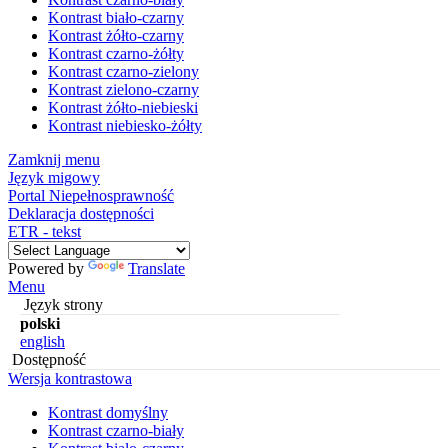
Kontrast biało-czarny
Kontrast żółto-czarny
Kontrast czarno-żółty
Kontrast czarno-zielony
Kontrast zielono-czarny
Kontrast żółto-niebieski
Kontrast niebiesko-żółty
Zamknij menu
Język migowy
Portal Niepełnosprawność
Deklaracja dostępności
ETR - tekst
Powered by
Translate
Menu
Język strony
polski
english
Dostępność
Wersja kontrastowa
Kontrast domyślny
Kontrast czarno-biały