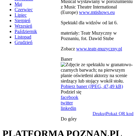
Musical wystawiany w porozumieniu
Maj
z Music Theatre International
Czerwiec
(Europe)
www.mtishows.eu
Lipiec
Sierpień
Spektakl dla widzów od lat 6.
Wrzesień
Październik
materiały: Teatr Muzyczny w
Listopad
Poznaniu, fot. Dawid Stube
Grudzień
Zobacz
www.teatr-muzyczny.pl
Baner
Pobierz baner (JPEG, 47,49 kB)
Podziel się
facebook
twitter
linkedin
Drukuj
Pokaż QR kod
Do góry
PLATFORMA POZNAN.PL