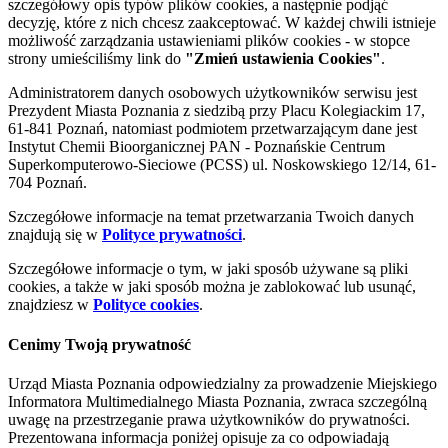
szczegółowy opis typów plików cookies, a następnie podjąć
decyzję, które z nich chcesz zaakceptować. W każdej chwili istnieje
możliwość zarządzania ustawieniami plików cookies - w stopce
strony umieściliśmy link do
"Zmień ustawienia Cookies"
.
Administratorem danych osobowych użytkowników serwisu jest
Prezydent Miasta Poznania z siedzibą przy Placu Kolegiackim 17,
61-841 Poznań, natomiast podmiotem przetwarzającym dane jest
Instytut Chemii Bioorganicznej PAN - Poznańskie Centrum
Superkomputerowo-Sieciowe (PCSS) ul. Noskowskiego 12/14, 61-
704 Poznań.
Szczegółowe informacje na temat przetwarzania Twoich danych
znajdują się w
Polityce prywatności
.
Szczegółowe informacje o tym, w jaki sposób używane są pliki
cookies, a także w jaki sposób można je zablokować lub usunąć,
znajdziesz w
Polityce cookies
.
Cenimy Twoją prywatność
Urząd Miasta Poznania odpowiedzialny za prowadzenie Miejskiego
Informatora Multimedialnego Miasta Poznania, zwraca szczególną
uwagę na przestrzeganie prawa użytkowników do prywatności.
Prezentowana informacja poniżej opisuje za co odpowiadają