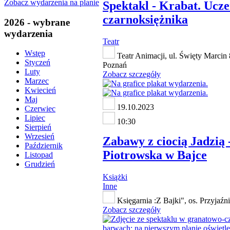
Zobacz wydarzenia na planie
Spektakl - Krabat. Ucz
czarnoksiężnika
2026 - wybrane
wydarzenia
Teatr
Wstęp
Teatr Animacji, ul. Święty Marcin 
Styczeń
Poznań
Luty
Zobacz szczegóły
Marzec
Kwiecień
Maj
19.10.2023
Czerwiec
Lipiec
10:30
Sierpień
Wrzesień
Zabawy z ciocią Jadzią 
Październik
Piotrowska w Bajce
Listopad
Grudzień
Książki
Inne
Księgarnia :Z Bajki", os. Przyjaźn
Zobacz szczegóły