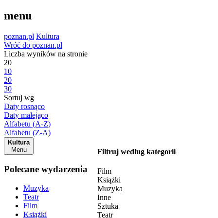
menu
poznan.pl
Kultura
Wróć do poznan.pl
Liczba wyników na stronie
20
10
20
30
Sortuj wg
Daty rosnąco
Daty malejąco
Alfabetu (A-Z)
Alfabetu (Z-A)
Kultura
Menu
Filtruj według kategorii
Polecane wydarzenia
Film
Książki
Muzyka
Muzyka
Teatr
Inne
Film
Sztuka
Książki
Teatr