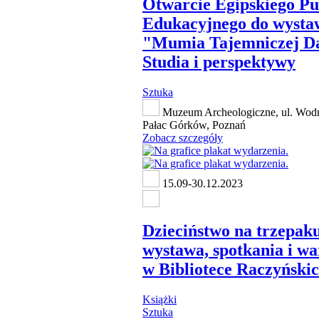
Otwarcie Egipskiego P
Edukacyjnego do wysta
"Mumia Tajemniczej D
Studia i perspektywy
Sztuka
Muzeum Archeologiczne, ul. Wodn
Pałac Górków, Poznań
Zobacz szczegóły
15.09-30.12.2023
Dzieciństwo na trzepaku
wystawa, spotkania i wa
w Bibliotece Raczyński
Książki
Sztuka