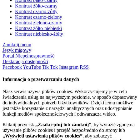
Kontrast biało-czarny
Kontrast żółto-czarny
Kontrast czarno-żółty
Kontrast czarno-zielony
Kontrast zielono-czarny
Kontrast żółto-niebieski
Kontrast niebiesko-żółty
Zamknij menu
Język migowy
Portal Niepełnosprawność
Deklaracja dostępności
Facebook
YouTube
Tik Tok
Instagram
RSS
Informacja o przetwarzaniu danych
Nasz serwis używa plików cookies. Wykorzystujemy je w celu
świadczenia usług na najwyższym poziomie, w sposób dopasowany
do indywidualnych potrzeb Użytkowników. Dzięki temu możliwe
jest także korzystanie z narzędzi analitycznych oraz udostępnianie
funkcji mediów społecznościowych i odtwarzacza wideo.
Kliknij przycisk
„Zaakceptuj lub zamknij”
, by wyrazić zgodę na
używanie plików cookies i przejść bezpośrednio do strony lub
„Wyświetl ustawienia plików cookies”
, aby zobaczyć