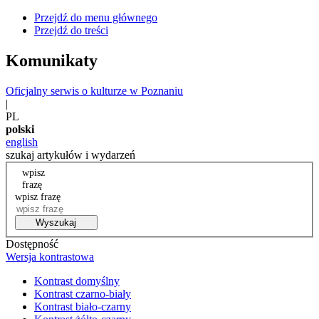
Przejdź do menu głównego
Przejdź do treści
Komunikaty
Oficjalny serwis o kulturze w Poznaniu
|
PL
polski
english
szukaj artykułów i wydarzeń
wpisz
frazę
wpisz frazę
Wyszukaj
Dostępność
Wersja kontrastowa
Kontrast domyślny
Kontrast czarno-biały
Kontrast biało-czarny