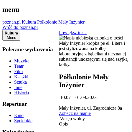
menu
poznan.pl
Kultura
Półkolonie Mały Inżynier
Wróć do poznan.pl
Powiększ tekst
Kultura
Menu
Polecane wydarzenia
Muzyka
Teatr
Film
Półkolonie Mały
Książki
Sztuka
Inżynier
Inne
Historia
10.07 – 01.09.2023
Repertuar
Mały Inżynier, ul. Zagrodnicza 8a
Zobacz na mapie
Kino
Wstęp wolny
Spektakle
Opis