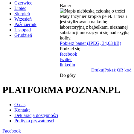
Czerwiec
Baner
Lipiec
Sierpień
Wrzesień
Październik
Listopad
Grudzień
Pobierz baner (JPEG, 34,63 kB)
Podziel się
facebook
twitter
linkedin
Drukuj
Pokaż QR kod
Do góry
PLATFORMA POZNAN.PL
O nas
Kontakt
Deklaracja dostępności
Polityka prywatności
Facebook