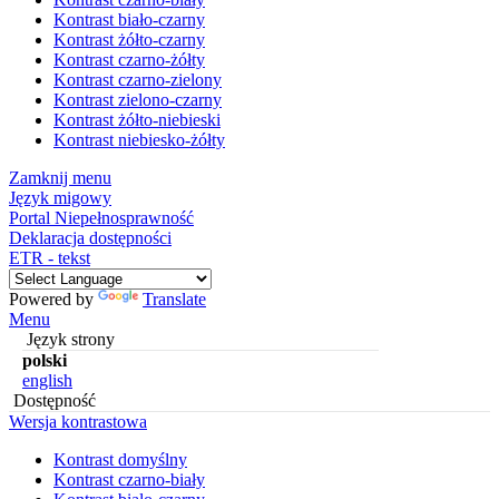
Kontrast biało-czarny
Kontrast żółto-czarny
Kontrast czarno-żółty
Kontrast czarno-zielony
Kontrast zielono-czarny
Kontrast żółto-niebieski
Kontrast niebiesko-żółty
Zamknij menu
Język migowy
Portal Niepełnosprawność
Deklaracja dostępności
ETR - tekst
Powered by
Translate
Menu
Język strony
polski
english
Dostępność
Wersja kontrastowa
Kontrast domyślny
Kontrast czarno-biały