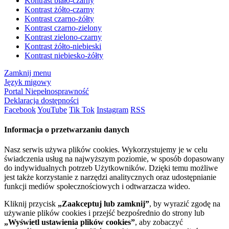
Kontrast biało-czarny
Kontrast żółto-czarny
Kontrast czarno-żółty
Kontrast czarno-zielony
Kontrast zielono-czarny
Kontrast żółto-niebieski
Kontrast niebiesko-żółty
Zamknij menu
Język migowy
Portal Niepełnosprawność
Deklaracja dostępności
Facebook
YouTube
Tik Tok
Instagram
RSS
Informacja o przetwarzaniu danych
Nasz serwis używa plików cookies. Wykorzystujemy je w celu
świadczenia usług na najwyższym poziomie, w sposób dopasowany
do indywidualnych potrzeb Użytkowników. Dzięki temu możliwe
jest także korzystanie z narzędzi analitycznych oraz udostępnianie
funkcji mediów społecznościowych i odtwarzacza wideo.
Kliknij przycisk
„Zaakceptuj lub zamknij”
, by wyrazić zgodę na
używanie plików cookies i przejść bezpośrednio do strony lub
„Wyświetl ustawienia plików cookies”
, aby zobaczyć