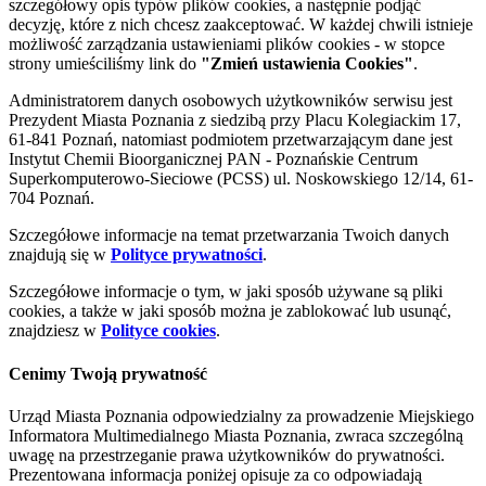
szczegółowy opis typów plików cookies, a następnie podjąć
decyzję, które z nich chcesz zaakceptować. W każdej chwili istnieje
możliwość zarządzania ustawieniami plików cookies - w stopce
strony umieściliśmy link do
"Zmień ustawienia Cookies"
.
Administratorem danych osobowych użytkowników serwisu jest
Prezydent Miasta Poznania z siedzibą przy Placu Kolegiackim 17,
61-841 Poznań, natomiast podmiotem przetwarzającym dane jest
Instytut Chemii Bioorganicznej PAN - Poznańskie Centrum
Superkomputerowo-Sieciowe (PCSS) ul. Noskowskiego 12/14, 61-
704 Poznań.
Szczegółowe informacje na temat przetwarzania Twoich danych
znajdują się w
Polityce prywatności
.
Szczegółowe informacje o tym, w jaki sposób używane są pliki
cookies, a także w jaki sposób można je zablokować lub usunąć,
znajdziesz w
Polityce cookies
.
Cenimy Twoją prywatność
Urząd Miasta Poznania odpowiedzialny za prowadzenie Miejskiego
Informatora Multimedialnego Miasta Poznania, zwraca szczególną
uwagę na przestrzeganie prawa użytkowników do prywatności.
Prezentowana informacja poniżej opisuje za co odpowiadają