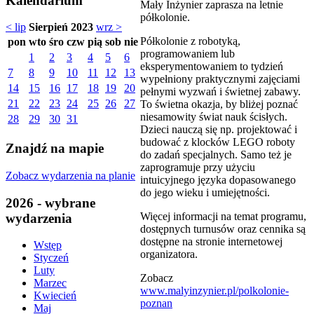
Kalendarium
Mały Inżynier zaprasza na letnie
półkolonie.
< lip
Sierpień 2023
wrz >
Półkolonie z robotyką,
pon
wto
śro
czw
pią
sob
nie
programowaniem lub
1
2
3
4
5
6
eksperymentowaniem to tydzień
7
8
9
10
11
12
13
wypełniony praktycznymi zajęciami
14
15
16
17
18
19
20
pełnymi wyzwań i świetnej zabawy.
21
22
23
24
25
26
27
To świetna okazja, by bliżej poznać
niesamowity świat nauk ścisłych.
28
29
30
31
Dzieci nauczą się np. projektować i
budować z klocków LEGO roboty
Znajdź na mapie
do zadań specjalnych. Samo też je
zaprogramuje przy użyciu
Zobacz wydarzenia na planie
intuicyjnego języka dopasowanego
do jego wieku i umiejętności.
2026 - wybrane
Więcej informacji na temat programu,
wydarzenia
dostępnych turnusów oraz cennika są
dostępne na stronie internetowej
Wstęp
organizatora.
Styczeń
Luty
Zobacz
Marzec
www.malyinzynier.pl/polkolonie-
Kwiecień
poznan
Maj