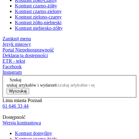
Kontrast żółto-czarny
Kontrast czarno-żółty
Kontrast czarno-zielony
Kontrast zielono-czarny
Kontrast żółto-niebieski
Kontrast niebiesko-żółty
Zamknij menu
Język migowy
Portal Niepełnosprawność
Deklaracja dostępności
ETR - tekst
Facebook
Instagram
Szukaj
szukaj artykułów i wydarzeń
Wyszukaj
Linia miasta Poznań
61 646 33 44
Dostępność
Wersja kontrastowa
Kontrast domyślny
Kontrast czarno-biały