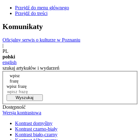
Przejdź do menu głównego
Przejdź do treści
Komunikaty
Oficjalny serwis o kulturze w Poznaniu
|
PL
polski
english
szukaj artykułów i wydarzeń
wpisz
frazę
wpisz frazę
Wyszukaj
Dostępność
Wersja kontrastowa
Kontrast domyślny
Kontrast czarno-biały
Kontrast biało-czarny