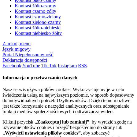
Kontrast biało-czarny
Kontrast żółto-czarny
Kontrast czarno-żółty
Kontrast czarno-zielony
Kontrast zielono-czarny
Kontrast żółto-niebieski
Kontrast niebiesko-żółty
Zamknij menu
Język migowy
Portal Niepełnosprawność
Deklaracja dostępności
Facebook
YouTube
Tik Tok
Instagram
RSS
Informacja o przetwarzaniu danych
Nasz serwis używa plików cookies. Wykorzystujemy je w celu
świadczenia usług na najwyższym poziomie, w sposób dopasowany
do indywidualnych potrzeb Użytkowników. Dzięki temu możliwe
jest także korzystanie z narzędzi analitycznych oraz udostępnianie
funkcji mediów społecznościowych i odtwarzacza wideo.
Kliknij przycisk
„Zaakceptuj lub zamknij”
, by wyrazić zgodę na
używanie plików cookies i przejść bezpośrednio do strony lub
„Wyświetl ustawienia plików cookies”
, aby zobaczyć