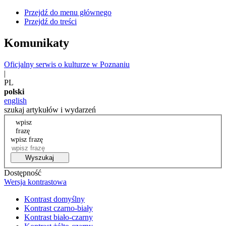
Przejdź do menu głównego
Przejdź do treści
Komunikaty
Oficjalny serwis o kulturze w Poznaniu
|
PL
polski
english
szukaj artykułów i wydarzeń
wpisz
frazę
wpisz frazę
Wyszukaj
Dostępność
Wersja kontrastowa
Kontrast domyślny
Kontrast czarno-biały
Kontrast biało-czarny