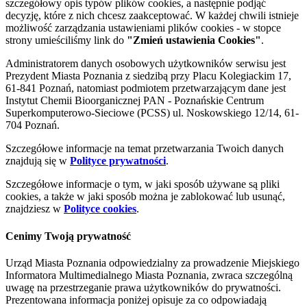
szczegółowy opis typów plików cookies, a następnie podjąć
decyzję, które z nich chcesz zaakceptować. W każdej chwili istnieje
możliwość zarządzania ustawieniami plików cookies - w stopce
strony umieściliśmy link do
"Zmień ustawienia Cookies"
.
Administratorem danych osobowych użytkowników serwisu jest
Prezydent Miasta Poznania z siedzibą przy Placu Kolegiackim 17,
61-841 Poznań, natomiast podmiotem przetwarzającym dane jest
Instytut Chemii Bioorganicznej PAN - Poznańskie Centrum
Superkomputerowo-Sieciowe (PCSS) ul. Noskowskiego 12/14, 61-
704 Poznań.
Szczegółowe informacje na temat przetwarzania Twoich danych
znajdują się w
Polityce prywatności
.
Szczegółowe informacje o tym, w jaki sposób używane są pliki
cookies, a także w jaki sposób można je zablokować lub usunąć,
znajdziesz w
Polityce cookies
.
Cenimy Twoją prywatność
Urząd Miasta Poznania odpowiedzialny za prowadzenie Miejskiego
Informatora Multimedialnego Miasta Poznania, zwraca szczególną
uwagę na przestrzeganie prawa użytkowników do prywatności.
Prezentowana informacja poniżej opisuje za co odpowiadają