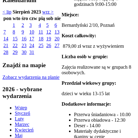
Kalendarium
godzinach 9:00-15:00
< lip
Sierpień 2023
wrz >
Miejsce:
pon
wto
śro
czw
pią
sob
nie
Bernardyński 2/10, Poznań
1
2
3
4
5
6
7
8
9
10
11
12
13
Koszt całkowity:
14
15
16
17
18
19
20
21
22
23
24
25
26
27
879,00 zł wraz z wyżywieniem
28
29
30
31
Liczba osób w grupie:
Znajdź na mapie
Zajęcia realizowane są w grupach 8
osobowych.
Zobacz wydarzenia na planie
Przedział wiekowy grupy:
2026 - wybrane
dzieci w wieku 13-15 lat
wydarzenia
Dodatkowe informacje:
Wstęp
Styczeń
Przerwa śniadaniowa - 10.00
Luty
Przerwa obiadowa - 12:30
Marzec
Deser - 14.00
Kwiecień
Materiały dydaktyczne i
Maj
tkaniny w cenie