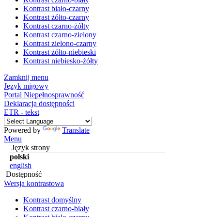
Kontrast biało-czarny
Kontrast żółto-czarny
Kontrast czarno-żółty
Kontrast czarno-zielony
Kontrast zielono-czarny
Kontrast żółto-niebieski
Kontrast niebiesko-żółty
Zamknij menu
Język migowy
Portal Niepełnosprawność
Deklaracja dostępności
ETR - tekst
Powered by
Translate
Menu
Język strony
polski
english
Dostępność
Wersja kontrastowa
Kontrast domyślny
Kontrast czarno-biały