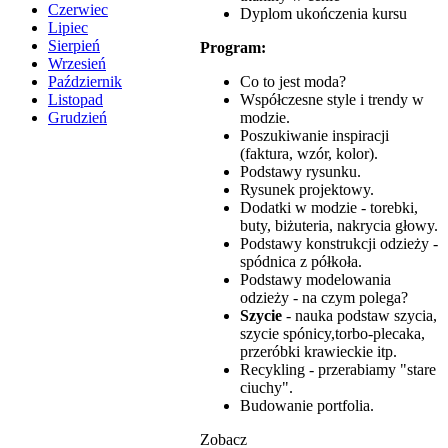
Czerwiec
Dyplom ukończenia kursu
Lipiec
Sierpień
Program:
Wrzesień
Co to jest moda?
Październik
Współczesne style i trendy w
Listopad
modzie.
Grudzień
Poszukiwanie inspiracji
(faktura, wzór, kolor).
Podstawy rysunku.
Rysunek projektowy.
Dodatki w modzie - torebki,
buty, biżuteria, nakrycia głowy.
Podstawy konstrukcji odzieży -
spódnica z półkoła.
Podstawy modelowania
odzieży - na czym polega?
Szycie
- nauka podstaw szycia,
szycie spónicy,torbo-plecaka,
przeróbki krawieckie itp.
Recykling - przerabiamy "stare
ciuchy".
Budowanie portfolia.
Zobacz