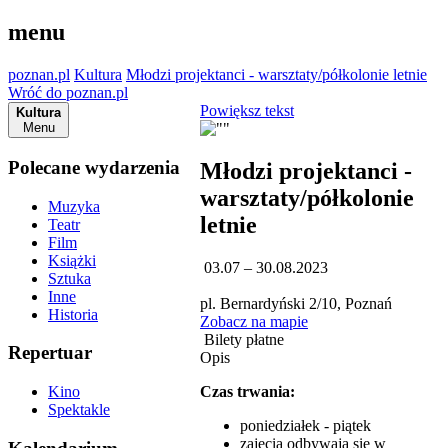
menu
poznan.pl
Kultura
Młodzi projektanci - warsztaty/półkolonie letnie
Wróć do poznan.pl
Powiększ tekst
Kultura
Menu
Polecane wydarzenia
Młodzi projektanci -
warsztaty/półkolonie
Muzyka
letnie
Teatr
Film
Książki
03.07 – 30.08.2023
Sztuka
Inne
pl. Bernardyński 2/10, Poznań
Historia
Zobacz na mapie
Bilety płatne
Repertuar
Opis
Czas trwania:
Kino
Spektakle
poniedziałek - piątek
zajęcia odbywają się w