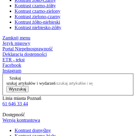
Kontrast żółto-czarny
Kontrast czarno-żółty
Kontrast czarno-zielony
Kontrast zielono-czarny
Kontrast żółto-niebieski
Kontrast niebiesko-żółty
Zamknij menu
Język migowy
Portal Niepełnosprawność
Deklaracja dostępności
ETR - tekst
Facebook
Instagram
Szukaj
szukaj artykułów i wydarzeń
Wyszukaj
Linia miasta Poznań
61 646 33 44
Dostępność
Wersja kontrastowa
Kontrast domyślny
Kontrast czarno-biały