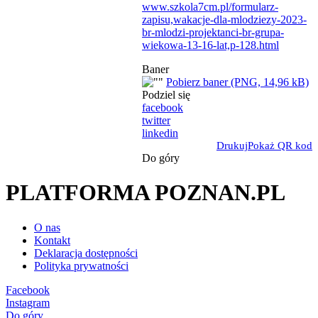
www.szkola7cm.pl/formularz-
zapisu,wakacje-dla-mlodziezy-2023-
br-mlodzi-projektanci-br-grupa-
wiekowa-13-16-lat,p-128.html
Baner
Pobierz baner (PNG, 14,96 kB)
Podziel się
facebook
twitter
linkedin
Drukuj
Pokaż QR kod
Do góry
PLATFORMA POZNAN.PL
O nas
Kontakt
Deklaracja dostępności
Polityka prywatności
Facebook
Instagram
Do góry