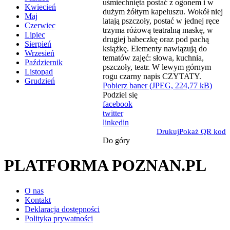
Kwiecień
Maj
Czerwiec
Lipiec
Sierpień
Wrzesień
Październik
Listopad
Grudzień
Pobierz baner (JPEG, 224,77 kB)
Podziel się
facebook
twitter
linkedin
Drukuj
Pokaż QR kod
Do góry
PLATFORMA POZNAN.PL
O nas
Kontakt
Deklaracja dostępności
Polityka prywatności