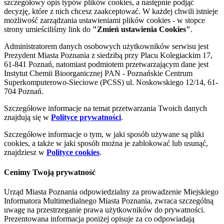
szczegółowy opis typów plików cookies, a następnie podjąć
decyzję, które z nich chcesz zaakceptować. W każdej chwili istnieje
możliwość zarządzania ustawieniami plików cookies - w stopce
strony umieściliśmy link do
"Zmień ustawienia Cookies"
.
Administratorem danych osobowych użytkowników serwisu jest
Prezydent Miasta Poznania z siedzibą przy Placu Kolegiackim 17,
61-841 Poznań, natomiast podmiotem przetwarzającym dane jest
Instytut Chemii Bioorganicznej PAN - Poznańskie Centrum
Superkomputerowo-Sieciowe (PCSS) ul. Noskowskiego 12/14, 61-
704 Poznań.
Szczegółowe informacje na temat przetwarzania Twoich danych
znajdują się w
Polityce prywatności
.
Szczegółowe informacje o tym, w jaki sposób używane są pliki
cookies, a także w jaki sposób można je zablokować lub usunąć,
znajdziesz w
Polityce cookies
.
Cenimy Twoją prywatność
Urząd Miasta Poznania odpowiedzialny za prowadzenie Miejskiego
Informatora Multimedialnego Miasta Poznania, zwraca szczególną
uwagę na przestrzeganie prawa użytkowników do prywatności.
Prezentowana informacja poniżej opisuje za co odpowiadają