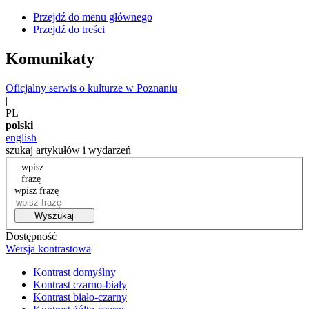
Przejdź do menu głównego
Przejdź do treści
Komunikaty
Oficjalny serwis o kulturze w Poznaniu
|
PL
polski
english
szukaj artykułów i wydarzeń
wpisz
frazę
wpisz frazę
Wyszukaj
Dostępność
Wersja kontrastowa
Kontrast domyślny
Kontrast czarno-biały
Kontrast biało-czarny