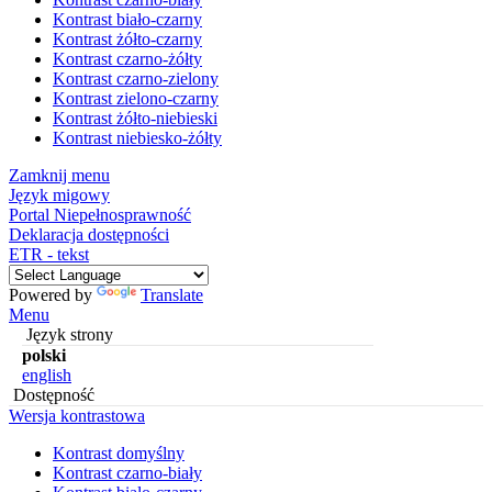
Kontrast biało-czarny
Kontrast żółto-czarny
Kontrast czarno-żółty
Kontrast czarno-zielony
Kontrast zielono-czarny
Kontrast żółto-niebieski
Kontrast niebiesko-żółty
Zamknij menu
Język migowy
Portal Niepełnosprawność
Deklaracja dostępności
ETR - tekst
Powered by
Translate
Menu
Język strony
polski
english
Dostępność
Wersja kontrastowa
Kontrast domyślny
Kontrast czarno-biały