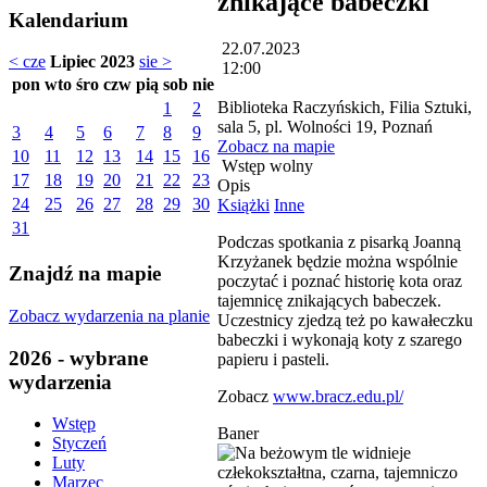
znikające babeczki
Kalendarium
22.07.2023
< cze
Lipiec 2023
sie >
12:00
pon
wto
śro
czw
pią
sob
nie
Biblioteka Raczyńskich, Filia Sztuki,
1
2
sala 5, pl. Wolności 19, Poznań
3
4
5
6
7
8
9
Zobacz na mapie
10
11
12
13
14
15
16
Wstęp wolny
17
18
19
20
21
22
23
Opis
24
25
26
27
28
29
30
Książki
Inne
31
Podczas spotkania z pisarką Joanną
Krzyżanek będzie można wspólnie
Znajdź na mapie
poczytać i poznać historię kota oraz
tajemnicę znikających babeczek.
Zobacz wydarzenia na planie
Uczestnicy zjedzą też po kawałeczku
babeczki i wykonają koty z szarego
2026 - wybrane
papieru i pasteli.
wydarzenia
Zobacz
www.bracz.edu.pl/
Wstęp
Baner
Styczeń
Luty
Marzec