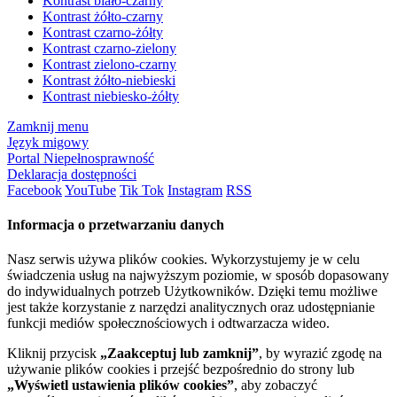
Kontrast biało-czarny
Kontrast żółto-czarny
Kontrast czarno-żółty
Kontrast czarno-zielony
Kontrast zielono-czarny
Kontrast żółto-niebieski
Kontrast niebiesko-żółty
Zamknij menu
Język migowy
Portal Niepełnosprawność
Deklaracja dostępności
Facebook
YouTube
Tik Tok
Instagram
RSS
Informacja o przetwarzaniu danych
Nasz serwis używa plików cookies. Wykorzystujemy je w celu
świadczenia usług na najwyższym poziomie, w sposób dopasowany
do indywidualnych potrzeb Użytkowników. Dzięki temu możliwe
jest także korzystanie z narzędzi analitycznych oraz udostępnianie
funkcji mediów społecznościowych i odtwarzacza wideo.
Kliknij przycisk
„Zaakceptuj lub zamknij”
, by wyrazić zgodę na
używanie plików cookies i przejść bezpośrednio do strony lub
„Wyświetl ustawienia plików cookies”
, aby zobaczyć