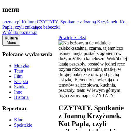
menu
poznan.pl
Kultura
CZYTATY. Spotkanie z Joanną Krzyżanek. Kot
Papla, czyli znikające babeczki
Wróć do poznan.pl
Powiększ tekst
Kultura
Menu
Polecane wydarzenia
Muzyka
Teatr
Film
Książki
Sztuka
Inne
Historia
CZYTATY. Spotkanie
Repertuar
z Joanną Krzyżanek.
Kino
Kot Papla, czyli
Spektakle