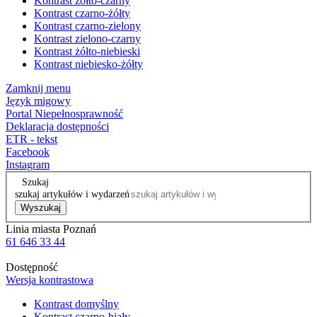
Kontrast żółto-czarny
Kontrast czarno-żółty
Kontrast czarno-zielony
Kontrast zielono-czarny
Kontrast żółto-niebieski
Kontrast niebiesko-żółty
Zamknij menu
Język migowy
Portal Niepełnosprawność
Deklaracja dostępności
ETR - tekst
Facebook
Instagram
Szukaj
szukaj artykułów i wydarzeń
Wyszukaj
Linia miasta Poznań
61 646 33 44
Dostępność
Wersja kontrastowa
Kontrast domyślny
Kontrast czarno-biały