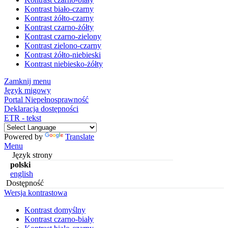
Kontrast biało-czarny
Kontrast żółto-czarny
Kontrast czarno-żółty
Kontrast czarno-zielony
Kontrast zielono-czarny
Kontrast żółto-niebieski
Kontrast niebiesko-żółty
Zamknij menu
Język migowy
Portal Niepełnosprawność
Deklaracja dostępności
ETR - tekst
Powered by
Translate
Menu
Język strony
polski
english
Dostępność
Wersja kontrastowa
Kontrast domyślny
Kontrast czarno-biały