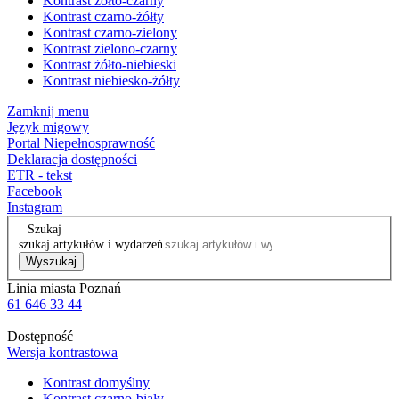
Kontrast żółto-czarny
Kontrast czarno-żółty
Kontrast czarno-zielony
Kontrast zielono-czarny
Kontrast żółto-niebieski
Kontrast niebiesko-żółty
Zamknij menu
Język migowy
Portal Niepełnosprawność
Deklaracja dostępności
ETR - tekst
Facebook
Instagram
Szukaj
szukaj artykułów i wydarzeń
Wyszukaj
Linia miasta Poznań
61 646 33 44
Dostępność
Wersja kontrastowa
Kontrast domyślny
Kontrast czarno-biały