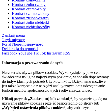
Kontrast biało-czarny
Kontrast żółto-czarny
Kontrast czarno-żółty
Kontrast czarno-zielony
Kontrast zielono-czarny
Kontrast żółto-niebieski
Kontrast niebiesko-żółty
Zamknij menu
Język migowy
Portal Niepełnosprawność
Deklaracja dostępności
Facebook
YouTube
Tik Tok
Instagram
RSS
Informacja o przetwarzaniu danych
Nasz serwis używa plików cookies. Wykorzystujemy je w celu
świadczenia usług na najwyższym poziomie, w sposób dopasowany
do indywidualnych potrzeb Użytkowników. Dzięki temu możliwe
jest także korzystanie z narzędzi analitycznych oraz udostępnianie
funkcji mediów społecznościowych i odtwarzacza wideo.
Kliknij przycisk
„Zaakceptuj lub zamknij”
, by wyrazić zgodę na
używanie plików cookies i przejść bezpośrednio do strony lub
„Wyświetl ustawienia plików cookies”
, aby zobaczyć