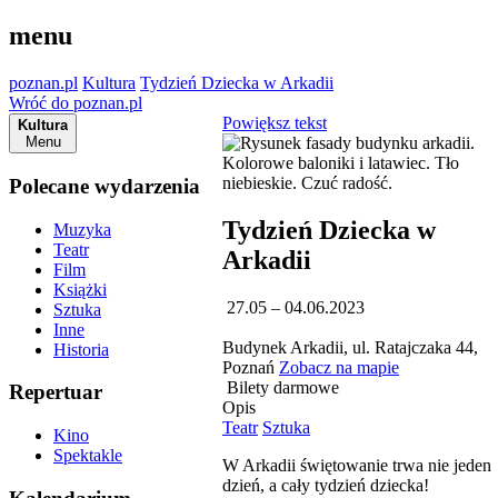
menu
poznan.pl
Kultura
Tydzień Dziecka w Arkadii
Wróć do poznan.pl
Powiększ tekst
Kultura
Menu
Polecane wydarzenia
Tydzień Dziecka w
Muzyka
Teatr
Arkadii
Film
Książki
27.05 – 04.06.2023
Sztuka
Inne
Budynek Arkadii, ul. Ratajczaka 44,
Historia
Poznań
Zobacz na mapie
Bilety darmowe
Repertuar
Opis
Teatr
Sztuka
Kino
Spektakle
W Arkadii świętowanie trwa nie jeden
dzień, a cały tydzień dziecka!