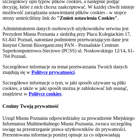
szczegółowy opis typów plików cookies, a następnie podjąć
decyzję, które z nich chcesz zaakceptować. W każdej chwili istnieje
możliwość zarządzania ustawieniami plików cookies - w stopce
strony umieściliśmy link do
"Zmień ustawienia Cookies"
.
Administratorem danych osobowych użytkowników serwisu jest
Prezydent Miasta Poznania z siedzibą przy Placu Kolegiackim 17,
61-841 Poznań, natomiast podmiotem przetwarzającym dane jest
Instytut Chemii Bioorganicznej PAN - Poznańskie Centrum
Superkomputerowo-Sieciowe (PCSS) ul. Noskowskiego 12/14, 61-
704 Poznań.
Szczegółowe informacje na temat przetwarzania Twoich danych
znajdują się w
Polityce prywatności
.
Szczegółowe informacje o tym, w jaki sposób używane są pliki
cookies, a także w jaki sposób można je zablokować lub usunąć,
znajdziesz w
Polityce cookies
.
Cenimy Twoją prywatność
Urząd Miasta Poznania odpowiedzialny za prowadzenie Miejskiego
Informatora Multimedialnego Miasta Poznania, zwraca szczególną
uwagę na przestrzeganie prawa użytkowników do prywatności.
Prezentowana informacja poniżej opisuje za co odpowiadają