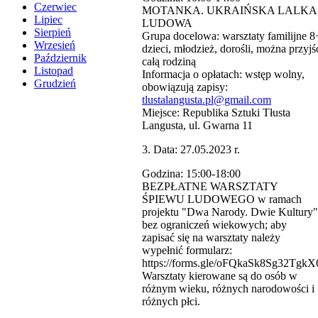
Czerwiec
MOTANKA. UKRAIŃSKA LALKA
Lipiec
LUDOWA
Sierpień
Grupa docelowa: warsztaty familijne 8
Wrzesień
dzieci, młodzież, dorośli, można przyjś
Październik
całą rodziną
Listopad
Informacja o opłatach: wstęp wolny,
Grudzień
obowiązują zapisy:
tlustalangusta.pl@gmail.com
Miejsce: Republika Sztuki Tłusta
Langusta, ul. Gwarna 11
3. Data: 27.05.2023 r.
Godzina: 15:00-18:00
BEZPŁATNE WARSZTATY
ŚPIEWU LUDOWEGO w ramach
projektu "Dwa Narody. Dwie Kultury"
bez ograniczeń wiekowych; aby
zapisać się na warsztaty należy
wypełnić formularz:
https://forms.gle/oFQkaSk8Sg32TgkX
Warsztaty kierowane są do osób w
różnym wieku, różnych narodowości i
różnych płci.