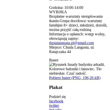
Godzina: 10:00-14:00
WYBIJKA
Bezpłatne warsztaty stemplowania
tkanin.Grupa docelowa: warsztaty
familijne 8+ dzieci, młodzież, dorośli,
można przyjść całą rodziną
Informacja o opłatach: wstęp wolny,
obowiązują zapisy:
tlustalangusta.pl@gmail.com
Miejsce: Chuda Langusta, ul.
Ratajczaka 44
Baner
Pobierz baner (PNG, 196,26 kB)
Plakat
Podziel się
facebook
twitter
linkedin