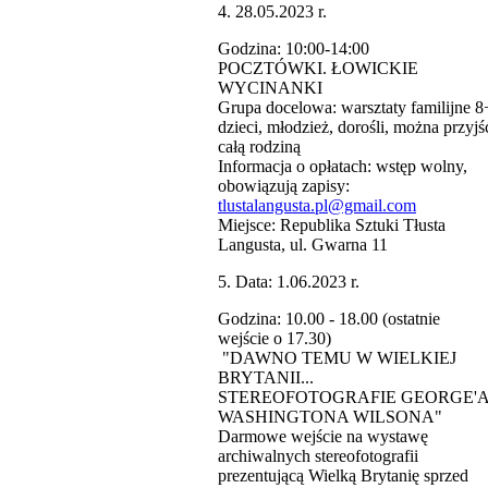
4. 28.05.2023 r.
Godzina: 10:00-14:00
POCZTÓWKI. ŁOWICKIE
WYCINANKI
Grupa docelowa: warsztaty familijne 8
dzieci, młodzież, dorośli, można przyjś
całą rodziną
Informacja o opłatach: wstęp wolny,
obowiązują zapisy:
tlustalangusta.pl@gmail.com
Miejsce: Republika Sztuki Tłusta
Langusta, ul. Gwarna 11
5. Data: 1.06.2023 r.
Godzina: 10.00 - 18.00 (ostatnie
wejście o 17.30)
"DAWNO TEMU W WIELKIEJ
BRYTANII...
STEREOFOTOGRAFIE GEORGE'
WASHINGTONA WILSONA"
Darmowe wejście na wystawę
archiwalnych stereofotografii
prezentującą Wielką Brytanię sprzed