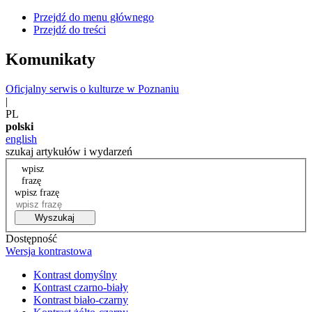
Przejdź do menu głównego
Przejdź do treści
Komunikaty
Oficjalny serwis o kulturze w Poznaniu
|
PL
polski
english
szukaj artykułów i wydarzeń
wpisz
frazę
wpisz frazę
Wyszukaj
Dostępność
Wersja kontrastowa
Kontrast domyślny
Kontrast czarno-biały
Kontrast biało-czarny