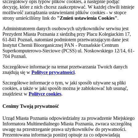
szczegółowy opis typów plików cookies, a następnie podjąć
decyzję, które z nich chcesz zaakceptować. W każdej chwili istnieje
możliwość zarządzania ustawieniami plików cookies - w stopce
strony umieściliśmy link do
"Zmień ustawienia Cookies"
.
Administratorem danych osobowych użytkowników serwisu jest
Prezydent Miasta Poznania z siedzibą przy Placu Kolegiackim 17,
61-841 Poznań, natomiast podmiotem przetwarzającym dane jest
Instytut Chemii Bioorganicznej PAN - Poznańskie Centrum
Superkomputerowo-Sieciowe (PCSS) ul. Noskowskiego 12/14, 61-
704 Poznań.
Szczegółowe informacje na temat przetwarzania Twoich danych
znajdują się w
Polityce prywatności
.
Szczegółowe informacje o tym, w jaki sposób używane są pliki
cookies, a także w jaki sposób można je zablokować lub usunąć,
znajdziesz w
Polityce cookies
.
Cenimy Twoją prywatność
Urząd Miasta Poznania odpowiedzialny za prowadzenie Miejskiego
Informatora Multimedialnego Miasta Poznania, zwraca szczególną
uwagę na przestrzeganie prawa użytkowników do prywatności.
Prezentowana informacja poniżej opisuje za co odpowiadają