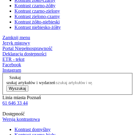
Kontrast żółto-czarny
Kontrast czarno-żółty
Kontrast czarno-zielony
Kontrast zielono-czarny
Kontrast żółto-niebieski
Kontrast niebiesko-żółty
Zamknij menu
Język migowy
Portal Niepełnosprawność
Deklaracja dostępności
ETR - tekst
Facebook
Instagram
Szukaj
szukaj artykułów i wydarzeń
Wyszukaj
Linia miasta Poznań
61 646 33 44
Dostępność
Wersja kontrastowa
Kontrast domyślny
Kontrast czarno-biały