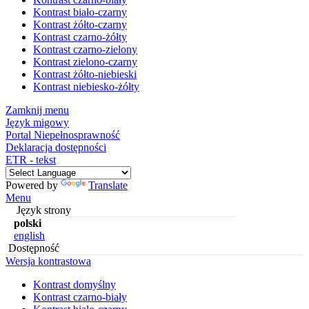
Kontrast biało-czarny
Kontrast żółto-czarny
Kontrast czarno-żółty
Kontrast czarno-zielony
Kontrast zielono-czarny
Kontrast żółto-niebieski
Kontrast niebiesko-żółty
Zamknij menu
Język migowy
Portal Niepełnosprawność
Deklaracja dostępności
ETR - tekst
Powered by
Translate
Menu
Język strony
polski
english
Dostępność
Wersja kontrastowa
Kontrast domyślny
Kontrast czarno-biały