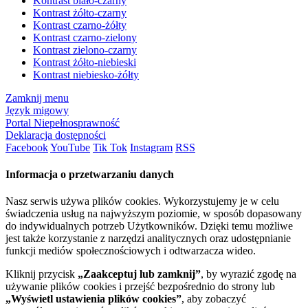
Kontrast biało-czarny
Kontrast żółto-czarny
Kontrast czarno-żółty
Kontrast czarno-zielony
Kontrast zielono-czarny
Kontrast żółto-niebieski
Kontrast niebiesko-żółty
Zamknij menu
Język migowy
Portal Niepełnosprawność
Deklaracja dostępności
Facebook
YouTube
Tik Tok
Instagram
RSS
Informacja o przetwarzaniu danych
Nasz serwis używa plików cookies. Wykorzystujemy je w celu
świadczenia usług na najwyższym poziomie, w sposób dopasowany
do indywidualnych potrzeb Użytkowników. Dzięki temu możliwe
jest także korzystanie z narzędzi analitycznych oraz udostępnianie
funkcji mediów społecznościowych i odtwarzacza wideo.
Kliknij przycisk
„Zaakceptuj lub zamknij”
, by wyrazić zgodę na
używanie plików cookies i przejść bezpośrednio do strony lub
„Wyświetl ustawienia plików cookies”
, aby zobaczyć