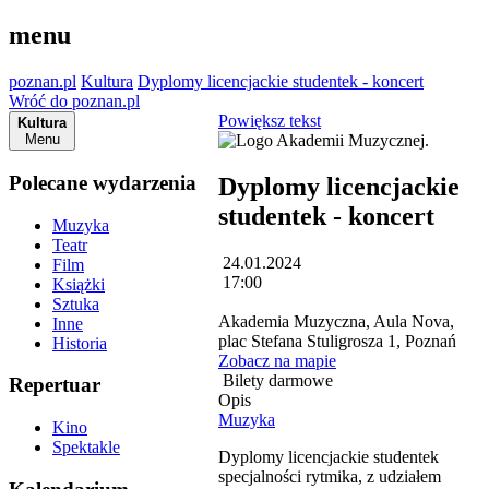
menu
poznan.pl
Kultura
Dyplomy licencjackie studentek - koncert
Wróć do poznan.pl
Powiększ tekst
Kultura
Menu
Polecane wydarzenia
Dyplomy licencjackie
studentek - koncert
Muzyka
Teatr
24.01.2024
Film
17:00
Książki
Sztuka
Akademia Muzyczna, Aula Nova,
Inne
plac Stefana Stuligrosza 1, Poznań
Historia
Zobacz na mapie
Bilety darmowe
Repertuar
Opis
Muzyka
Kino
Spektakle
Dyplomy licencjackie studentek
specjalności rytmika, z udziałem