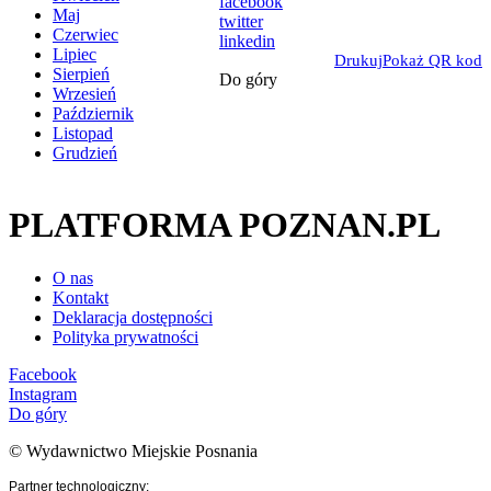
facebook
Maj
twitter
Czerwiec
linkedin
Lipiec
Drukuj
Pokaż QR kod
Sierpień
Do góry
Wrzesień
Październik
Listopad
Grudzień
PLATFORMA POZNAN.PL
O nas
Kontakt
Deklaracja dostępności
Polityka prywatności
Facebook
Instagram
Do góry
© Wydawnictwo Miejskie Posnania
Partner technologiczny: