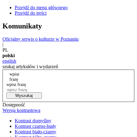
Przejdź do menu głównego
Przejdź do treści
Komunikaty
Oficjalny serwis o kulturze w Poznaniu
|
PL
polski
english
szukaj artykułów i wydarzeń
wpisz
frazę
wpisz frazę
Wyszukaj
Dostępność
Wersja kontrastowa
Kontrast domyślny
Kontrast czarno-biały
Kontrast biało-czarny