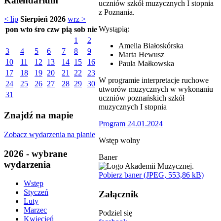
Kalendarium
uczniów szkół muzycznych I stopnia
z Poznania.
< lip
Sierpień 2026
wrz >
Wystąpią:
pon
wto
śro
czw
pią
sob
nie
1
2
Amelia Białoskórska
3
4
5
6
7
8
9
Marta Hewusz
10
11
12
13
14
15
16
Paula Małkowska
17
18
19
20
21
22
23
W programie interpretacje ruchowe
24
25
26
27
28
29
30
utworów muzycznych w wykonaniu
31
uczniów poznańskich szkół
muzycznych I stopnia
Znajdź na mapie
Program 24.01.2024
Zobacz wydarzenia na planie
Wstęp wolny
2026 - wybrane
Baner
wydarzenia
Pobierz baner (JPEG, 553,86 kB)
Wstęp
Styczeń
Załącznik
Luty
Marzec
Podziel się
Kwiecień