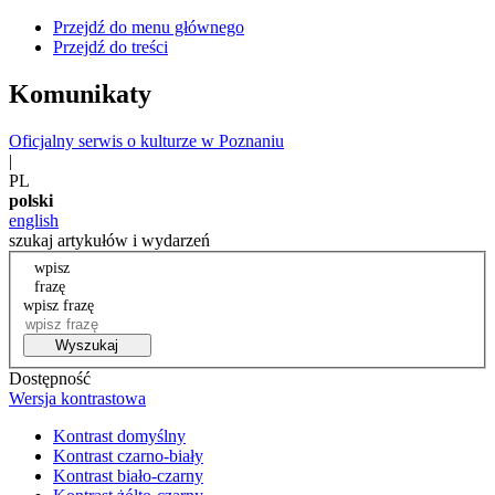
Przejdź do menu głównego
Przejdź do treści
Komunikaty
Oficjalny serwis o kulturze w Poznaniu
|
PL
polski
english
szukaj artykułów i wydarzeń
wpisz
frazę
wpisz frazę
Wyszukaj
Dostępność
Wersja kontrastowa
Kontrast domyślny
Kontrast czarno-biały
Kontrast biało-czarny