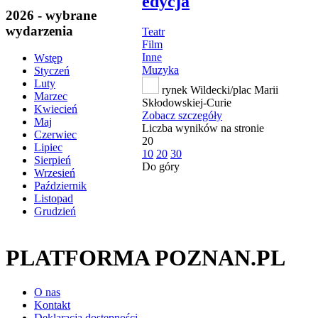
edycja
2026 - wybrane
wydarzenia
Teatr
Film
Inne
Wstęp
Muzyka
Styczeń
Luty
rynek Wildecki/plac Marii
Marzec
Skłodowskiej-Curie
Kwiecień
Zobacz szczegóły
Maj
Liczba wyników na stronie
Czerwiec
20
Lipiec
10
20
30
Sierpień
Do góry
Wrzesień
Październik
Listopad
Grudzień
PLATFORMA POZNAN.PL
O nas
Kontakt
Deklaracja dostępności