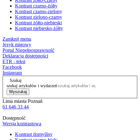
Kontrast żółto-czarny
Kontrast czarno-żółty
Kontrast czarno-zielony
Kontrast zielono-czarny
Kontrast żółto-niebieski
Kontrast niebiesko-żółty
Zamknij menu
Język migowy
Portal Niepełnosprawność
Deklaracja dostępności
ETR - tekst
Facebook
Instagram
Szukaj
szukaj artykułów i wydarzeń
Wyszukaj
Linia miasta Poznań
61 646 33 44
Dostępność
Wersja kontrastowa
Kontrast domyślny
Kontrast czarno-biały