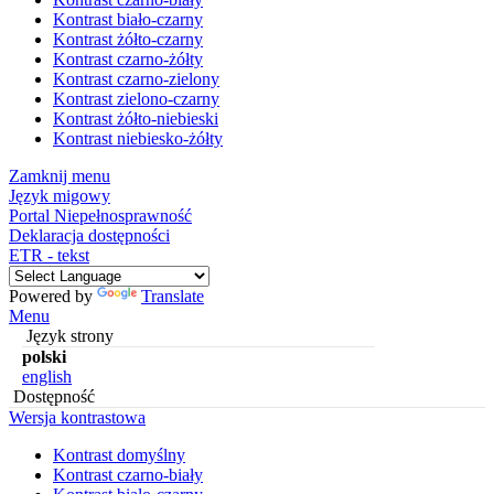
Kontrast biało-czarny
Kontrast żółto-czarny
Kontrast czarno-żółty
Kontrast czarno-zielony
Kontrast zielono-czarny
Kontrast żółto-niebieski
Kontrast niebiesko-żółty
Zamknij menu
Język migowy
Portal Niepełnosprawność
Deklaracja dostępności
ETR - tekst
Powered by
Translate
Menu
Język strony
polski
english
Dostępność
Wersja kontrastowa
Kontrast domyślny
Kontrast czarno-biały