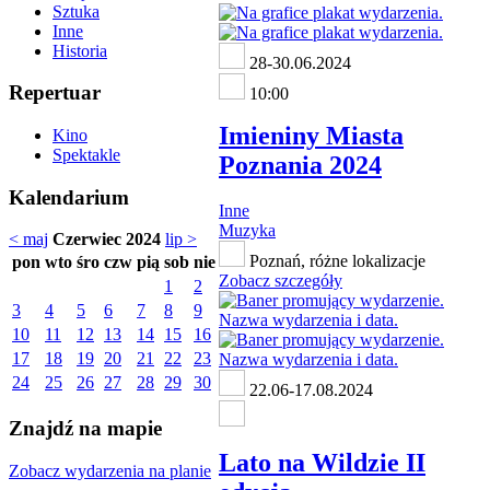
Sztuka
Inne
Historia
28-30.06.2024
Repertuar
10:00
Imieniny Miasta
Kino
Spektakle
Poznania 2024
Kalendarium
Inne
Muzyka
< maj
Czerwiec 2024
lip >
Poznań, różne lokalizacje
pon
wto
śro
czw
pią
sob
nie
Zobacz szczegóły
1
2
3
4
5
6
7
8
9
10
11
12
13
14
15
16
17
18
19
20
21
22
23
24
25
26
27
28
29
30
22.06-17.08.2024
Znajdź na mapie
Lato na Wildzie II
Zobacz wydarzenia na planie