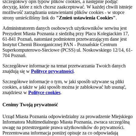
szczegółowy opis typów plików cookies, a następnie podjąć
decyzję, które z nich chcesz zaakceptować. W każdej chwili istnieje
możliwość zarządzania ustawieniami plików cookies - w stopce
strony umieściliśmy link do
"Zmień ustawienia Cookies"
.
Administratorem danych osobowych użytkowników serwisu jest
Prezydent Miasta Poznania z siedzibą przy Placu Kolegiackim 17,
61-841 Poznań, natomiast podmiotem przetwarzającym dane jest
Instytut Chemii Bioorganicznej PAN - Poznańskie Centrum
Superkomputerowo-Sieciowe (PCSS) ul. Noskowskiego 12/14, 61-
704 Poznań.
Szczegółowe informacje na temat przetwarzania Twoich danych
znajdują się w
Polityce prywatności
.
Szczegółowe informacje o tym, w jaki sposób używane są pliki
cookies, a także w jaki sposób można je zablokować lub usunąć,
znajdziesz w
Polityce cookies
.
Cenimy Twoją prywatność
Urząd Miasta Poznania odpowiedzialny za prowadzenie Miejskiego
Informatora Multimedialnego Miasta Poznania, zwraca szczególną
uwagę na przestrzeganie prawa użytkowników do prywatności.
Prezentowana informacja poniżej opisuje za co odpowiadają