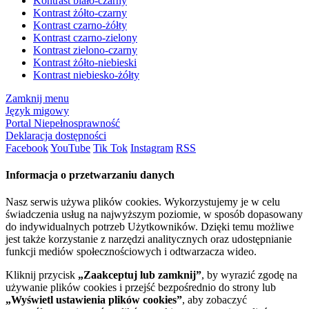
Kontrast biało-czarny
Kontrast żółto-czarny
Kontrast czarno-żółty
Kontrast czarno-zielony
Kontrast zielono-czarny
Kontrast żółto-niebieski
Kontrast niebiesko-żółty
Zamknij menu
Język migowy
Portal Niepełnosprawność
Deklaracja dostępności
Facebook
YouTube
Tik Tok
Instagram
RSS
Informacja o przetwarzaniu danych
Nasz serwis używa plików cookies. Wykorzystujemy je w celu
świadczenia usług na najwyższym poziomie, w sposób dopasowany
do indywidualnych potrzeb Użytkowników. Dzięki temu możliwe
jest także korzystanie z narzędzi analitycznych oraz udostępnianie
funkcji mediów społecznościowych i odtwarzacza wideo.
Kliknij przycisk
„Zaakceptuj lub zamknij”
, by wyrazić zgodę na
używanie plików cookies i przejść bezpośrednio do strony lub
„Wyświetl ustawienia plików cookies”
, aby zobaczyć