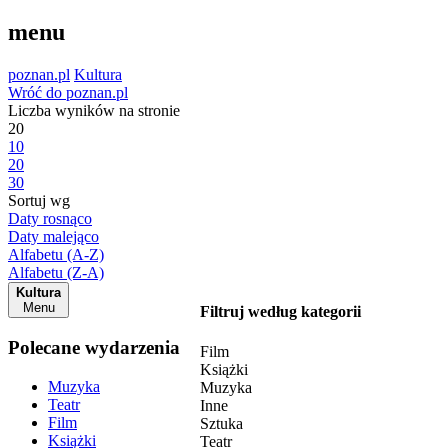
menu
poznan.pl
Kultura
Wróć do poznan.pl
Liczba wyników na stronie
20
10
20
30
Sortuj wg
Daty rosnąco
Daty malejąco
Alfabetu (A-Z)
Alfabetu (Z-A)
Kultura
Menu
Filtruj według kategorii
Polecane wydarzenia
Film
Książki
Muzyka
Muzyka
Teatr
Inne
Film
Sztuka
Książki
Teatr