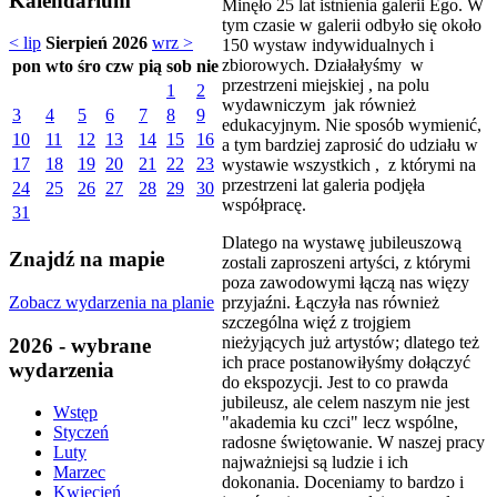
Kalendarium
Minęło 25 lat istnienia galerii Ego. W
tym czasie w galerii odbyło się około
< lip
Sierpień 2026
wrz >
150 wystaw indywidualnych i
zbiorowych. Działałyśmy w
pon
wto
śro
czw
pią
sob
nie
przestrzeni miejskiej , na polu
1
2
wydawniczym jak również
3
4
5
6
7
8
9
edukacyjnym. Nie sposób wymienić,
10
11
12
13
14
15
16
a tym bardziej zaprosić do udziału w
17
18
19
20
21
22
23
wystawie wszystkich , z którymi na
przestrzeni lat galeria podjęła
24
25
26
27
28
29
30
współpracę.
31
Dlatego na wystawę jubileuszową
Znajdź na mapie
zostali zaproszeni artyści, z którymi
poza zawodowymi łączą nas więzy
Zobacz wydarzenia na planie
przyjaźni. Łączyła nas również
szczególna więź z trojgiem
nieżyjących już artystów; dlatego też
2026 - wybrane
ich prace postanowiłyśmy dołączyć
wydarzenia
do ekspozycji. Jest to co prawda
jubileusz, ale celem naszym nie jest
Wstęp
"akademia ku czci" lecz wspólne,
Styczeń
radosne świętowanie. W naszej pracy
Luty
najważniejsi są ludzie i ich
Marzec
dokonania. Doceniamy to bardzo i
Kwiecień