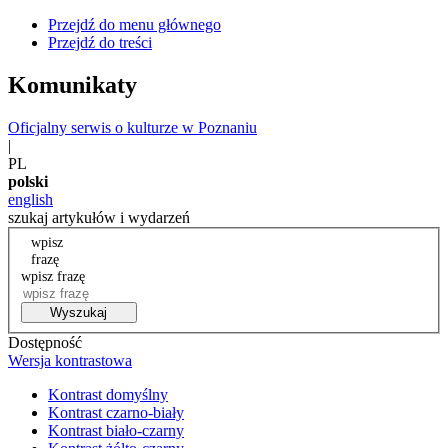
Przejdź do menu głównego
Przejdź do treści
Komunikaty
Oficjalny serwis o kulturze w Poznaniu
|
PL
polski
english
szukaj artykułów i wydarzeń
wpisz
frazę
wpisz frazę
Wyszukaj
Dostępność
Wersja kontrastowa
Kontrast domyślny
Kontrast czarno-biały
Kontrast biało-czarny