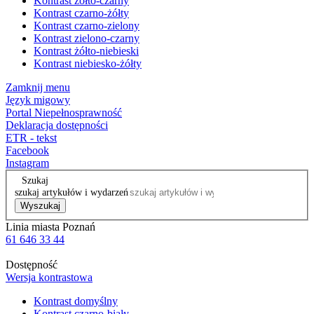
Kontrast żółto-czarny
Kontrast czarno-żółty
Kontrast czarno-zielony
Kontrast zielono-czarny
Kontrast żółto-niebieski
Kontrast niebiesko-żółty
Zamknij menu
Język migowy
Portal Niepełnosprawność
Deklaracja dostępności
ETR - tekst
Facebook
Instagram
Szukaj
szukaj artykułów i wydarzeń
Wyszukaj
Linia miasta Poznań
61 646 33 44
Dostępność
Wersja kontrastowa
Kontrast domyślny
Kontrast czarno-biały