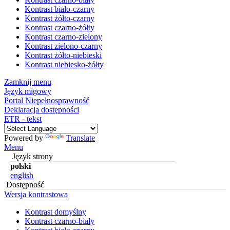
Kontrast biało-czarny
Kontrast żółto-czarny
Kontrast czarno-żółty
Kontrast czarno-zielony
Kontrast zielono-czarny
Kontrast żółto-niebieski
Kontrast niebiesko-żółty
Zamknij menu
Język migowy
Portal Niepełnosprawność
Deklaracja dostępności
ETR - tekst
Powered by
Translate
Menu
Język strony
polski
english
Dostępność
Wersja kontrastowa
Kontrast domyślny
Kontrast czarno-biały