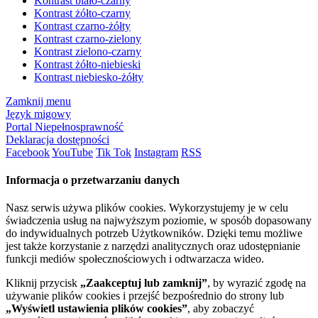
Kontrast biało-czarny
Kontrast żółto-czarny
Kontrast czarno-żółty
Kontrast czarno-zielony
Kontrast zielono-czarny
Kontrast żółto-niebieski
Kontrast niebiesko-żółty
Zamknij menu
Język migowy
Portal Niepełnosprawność
Deklaracja dostępności
Facebook
YouTube
Tik Tok
Instagram
RSS
Informacja o przetwarzaniu danych
Nasz serwis używa plików cookies. Wykorzystujemy je w celu
świadczenia usług na najwyższym poziomie, w sposób dopasowany
do indywidualnych potrzeb Użytkowników. Dzięki temu możliwe
jest także korzystanie z narzędzi analitycznych oraz udostępnianie
funkcji mediów społecznościowych i odtwarzacza wideo.
Kliknij przycisk
„Zaakceptuj lub zamknij”
, by wyrazić zgodę na
używanie plików cookies i przejść bezpośrednio do strony lub
„Wyświetl ustawienia plików cookies”
, aby zobaczyć