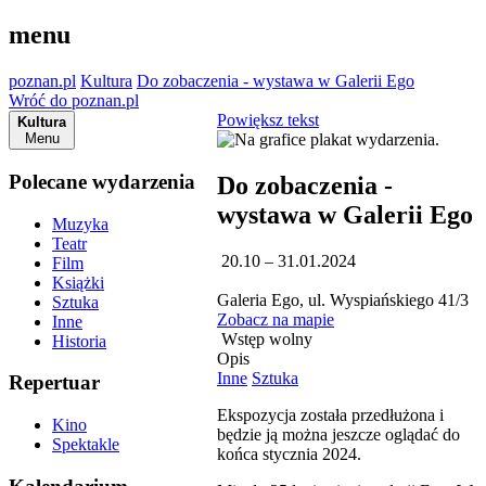
menu
poznan.pl
Kultura
Do zobaczenia - wystawa w Galerii Ego
Wróć do poznan.pl
Powiększ tekst
Kultura
Menu
Polecane wydarzenia
Do zobaczenia -
wystawa w Galerii Ego
Muzyka
Teatr
20.10 – 31.01.2024
Film
Książki
Galeria Ego, ul. Wyspiańskiego 41/3
Sztuka
Zobacz na mapie
Inne
Wstęp wolny
Historia
Opis
Inne
Sztuka
Repertuar
Ekspozycja została przedłużona i
Kino
będzie ją można jeszcze oglądać do
Spektakle
końca stycznia 2024.