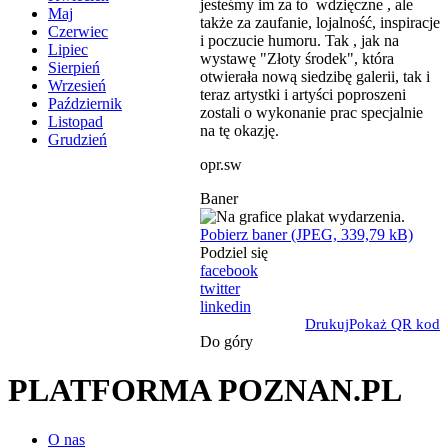
jesteśmy im za to wdzięczne , ale
Maj
także za zaufanie, lojalność, inspiracje
Czerwiec
i poczucie humoru. Tak , jak na
Lipiec
wystawę "Złoty środek", która
Sierpień
otwierała nową siedzibę galerii, tak i
Wrzesień
teraz artystki i artyści poproszeni
Październik
zostali o wykonanie prac specjalnie
Listopad
na tę okazję.
Grudzień
opr.sw
Baner
Pobierz baner (JPEG, 339,79 kB)
Podziel się
facebook
twitter
linkedin
Drukuj
Pokaż QR kod
Do góry
PLATFORMA POZNAN.PL
O nas