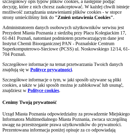
szczegółowy opis typów plików cookies, a następnie podjąć
decyzję, które z nich chcesz zaakceptować. W każdej chwili istnieje
możliwość zarządzania ustawieniami plików cookies - w stopce
strony umieściliśmy link do
"Zmień ustawienia Cookies"
.
Administratorem danych osobowych użytkowników serwisu jest
Prezydent Miasta Poznania z siedzibą przy Placu Kolegiackim 17,
61-841 Poznań, natomiast podmiotem przetwarzającym dane jest
Instytut Chemii Bioorganicznej PAN - Poznańskie Centrum
Superkomputerowo-Sieciowe (PCSS) ul. Noskowskiego 12/14, 61-
704 Poznań.
Szczegółowe informacje na temat przetwarzania Twoich danych
znajdują się w
Polityce prywatności
.
Szczegółowe informacje o tym, w jaki sposób używane są pliki
cookies, a także w jaki sposób można je zablokować lub usunąć,
znajdziesz w
Polityce cookies
.
Cenimy Twoją prywatność
Urząd Miasta Poznania odpowiedzialny za prowadzenie Miejskiego
Informatora Multimedialnego Miasta Poznania, zwraca szczególną
uwagę na przestrzeganie prawa użytkowników do prywatności.
Prezentowana informacja poniżej opisuje za co odpowiadają