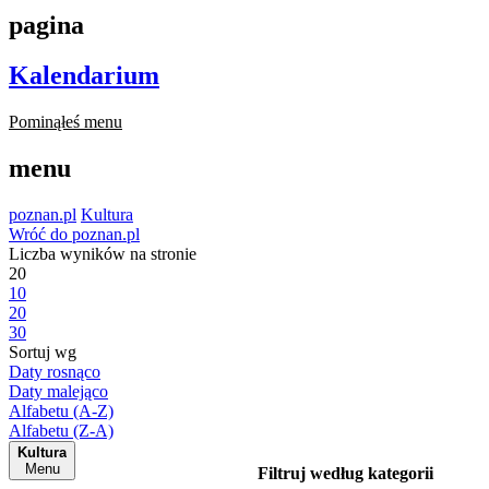
pagina
Kalendarium
Pominąłeś menu
menu
poznan.pl
Kultura
Wróć do poznan.pl
Liczba wyników na stronie
20
10
20
30
Sortuj wg
Daty rosnąco
Daty malejąco
Alfabetu (A-Z)
Alfabetu (Z-A)
Kultura
Menu
Filtruj według kategorii