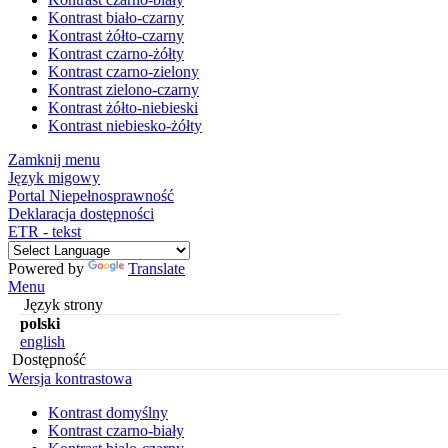
Kontrast biało-czarny
Kontrast żółto-czarny
Kontrast czarno-żółty
Kontrast czarno-zielony
Kontrast zielono-czarny
Kontrast żółto-niebieski
Kontrast niebiesko-żółty
Zamknij menu
Język migowy
Portal Niepełnosprawność
Deklaracja dostępności
ETR - tekst
Powered by
Translate
Menu
Język strony
polski
english
Dostępność
Wersja kontrastowa
Kontrast domyślny
Kontrast czarno-biały