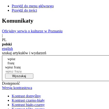
Przejdź do menu głównego
Przejdź do treści
Komunikaty
Oficjalny serwis o kulturze w Poznaniu
|
PL
polski
english
szukaj artykułów i wydarzeń
wpisz
frazę
wpisz frazę
Wyszukaj
Dostępność
Wersja kontrastowa
Kontrast domyślny
Kontrast czarno-biały
Kontrast biało-czarny