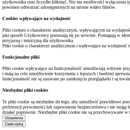
użytkownika oraz liczydło kliknięć. Nie ma możliwości wyłączenia t
powinien odtwarzać udostępnionych na stronie wideo filmów.
Cookies wpływające na wydajność
Pliki cookies o charakterze analitycznym, wpływającym na wydajność zb
jaki sposób Użytkownicy poruszają się po serwisie. Pomagają w ide
przyjazną i intuicyjną dla użytkownika.
Pliki cookie o charakterze analitycznym i wpływające na wydajność
Funkcjonalne pliki
Pliki cookie wpływające na funkcjonalność umożliwiają witrynie p
i mają na celu umożliwienie korzystania z lepszych i bardziej sperso
funkcjonalność nie są usuwane po zamknięciu przeglądarki i są trw
Niezbędne pliki cookies
Te pliki cookie są niezbędne do tego, aby umożliwić prawidłowe poru
preferencji prywatności lub zapewnienie bezpieczeństwa i nie mogą b
działać poprawnie. Niezbędne pliki cookie nie są przechowywane w 
Ustawienia
Zaakceptuj