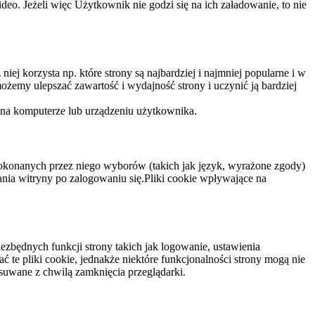
eo. Jeżeli więc Użytkownik nie godzi się na ich załadowanie, to nie
niej korzysta np. które strony są najbardziej i najmniej popularne i w
żemy ulepszać zawartość i wydajność strony i uczynić ją bardziej
 na komputerze lub urządzeniu użytkownika.
dokonanych przez niego wyborów (takich jak język, wyrażone zgody)
wania witryny po zalogowaniu się.Pliki cookie wpływające na
ezbędnych funkcji strony takich jak logowanie, ustawienia
 te pliki cookie, jednakże niektóre funkcjonalności strony mogą nie
suwane z chwilą zamknięcia przeglądarki.