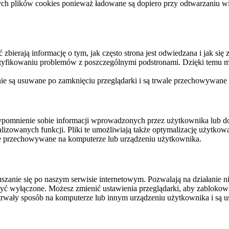
ych plików cookies ponieważ ładowane są dopiero przy odtwarzaniu wid
ierają informację o tym, jak często strona jest odwiedzana i jak się z 
ntyfikowaniu problemów z poszczególnymi podstronami. Dzięki temu mo
 nie są usuwane po zamknięciu przeglądarki i są trwale przechowywane
rzypomnienie sobie informacji wprowadzonych przez użytkownika lub 
nalizowanych funkcji. Pliki te umożliwiają także optymalizację użytko
ale przechowywane na komputerze lub urządzeniu użytkownika.
szanie się po naszym serwisie internetowym. Pozwalają na działanie ni
yć wyłączone. Możesz zmienić ustawienia przeglądarki, aby zablokować
trwały sposób na komputerze lub innym urządzeniu użytkownika i są u