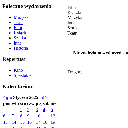
Polecane wydarzenia
Film
Książki
Muzyka
Muzyka
Teatr
Inne
Film
Sztuka
Książki
Teatr
Sztuka
Inne
Historia
Nie znaleziono wydarzeń spe
Repertuar
Kino
Do góry
Spektakle
Kalendarium
< gru
Styczeń 2025
lut >
pon
wto
śro
czw
pią
sob
nie
1
2
3
4
5
6
7
8
9
10
11
12
13
14
15
16
17
18
19