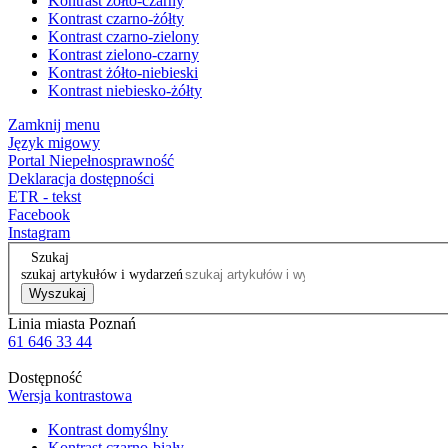
Kontrast żółto-czarny
Kontrast czarno-żółty
Kontrast czarno-zielony
Kontrast zielono-czarny
Kontrast żółto-niebieski
Kontrast niebiesko-żółty
Zamknij menu
Język migowy
Portal Niepełnosprawność
Deklaracja dostępności
ETR - tekst
Facebook
Instagram
Szukaj
szukaj artykułów i wydarzeń
Wyszukaj
Linia miasta Poznań
61 646 33 44
Dostępność
Wersja kontrastowa
Kontrast domyślny
Kontrast czarno-biały