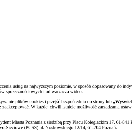
dczenia usług na najwyższym poziomie, w sposób dopasowany do indy
diów społecznościowych i odtwarzacza wideo.
żywanie plików cookies i przejść bezpośrednio do strony lub
„Wyświetl
sz zaakceptować. W każdej chwili istnieje możliwość zarządzania ustaw
ent Miasta Poznania z siedzibą przy Placu Kolegiackim 17, 61-841 P
o-Sieciowe (PCSS) ul. Noskowskiego 12/14, 61-704 Poznań.