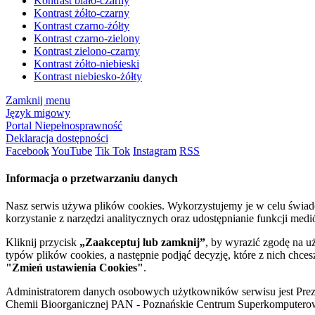
Kontrast biało-czarny
Kontrast żółto-czarny
Kontrast czarno-żółty
Kontrast czarno-zielony
Kontrast zielono-czarny
Kontrast żółto-niebieski
Kontrast niebiesko-żółty
Zamknij menu
Język migowy
Portal Niepełnosprawność
Deklaracja dostępności
Facebook
YouTube
Tik Tok
Instagram
RSS
Informacja o przetwarzaniu danych
Nasz serwis używa plików cookies. Wykorzystujemy je w celu świa
korzystanie z narzędzi analitycznych oraz udostępnianie funkcji me
Kliknij przycisk
„Zaakceptuj lub zamknij”
, by wyrazić zgodę na u
typów plików cookies, a następnie podjąć decyzję, które z nich chce
"Zmień ustawienia Cookies"
.
Administratorem danych osobowych użytkowników serwisu jest Prezyd
Chemii Bioorganicznej PAN - Poznańskie Centrum Superkomputerow