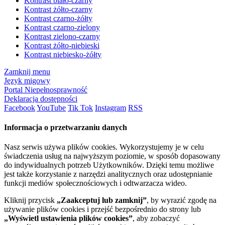
Kontrast biało-czarny
Kontrast żółto-czarny
Kontrast czarno-żółty
Kontrast czarno-zielony
Kontrast zielono-czarny
Kontrast żółto-niebieski
Kontrast niebiesko-żółty
Zamknij menu
Język migowy
Portal Niepełnosprawność
Deklaracja dostępności
Facebook
YouTube
Tik Tok
Instagram
RSS
Informacja o przetwarzaniu danych
Nasz serwis używa plików cookies. Wykorzystujemy je w celu
świadczenia usług na najwyższym poziomie, w sposób dopasowany
do indywidualnych potrzeb Użytkowników. Dzięki temu możliwe
jest także korzystanie z narzędzi analitycznych oraz udostępnianie
funkcji mediów społecznościowych i odtwarzacza wideo.
Kliknij przycisk
„Zaakceptuj lub zamknij”
, by wyrazić zgodę na
używanie plików cookies i przejść bezpośrednio do strony lub
„Wyświetl ustawienia plików cookies”
, aby zobaczyć