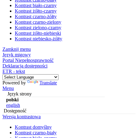
Kontrast biało-czarny
Kontrast żółto-czarny
Kontrast czarno-żółty
Kontrast czarno-zielony
Kontrast zielono-czarny
Kontrast żółto-niebieski
Kontrast niebiesko-żółty
Zamknij menu
Język migowy
Portal Niepełnosprawność
Deklaracja dostępności
ETR - tekst
Powered by
Translate
Menu
Język strony
polski
english
Dostępność
Wersja kontrastowa
Kontrast domyślny
Kontrast czarno-biały