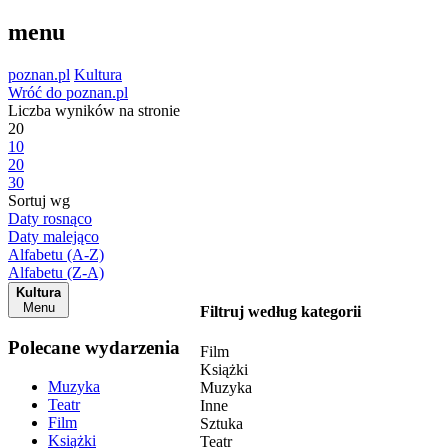
menu
poznan.pl
Kultura
Wróć do poznan.pl
Liczba wyników na stronie
20
10
20
30
Sortuj wg
Daty rosnąco
Daty malejąco
Alfabetu (A-Z)
Alfabetu (Z-A)
Kultura
Menu
Filtruj według kategorii
Polecane wydarzenia
Film
Książki
Muzyka
Muzyka
Teatr
Inne
Film
Sztuka
Książki
Teatr