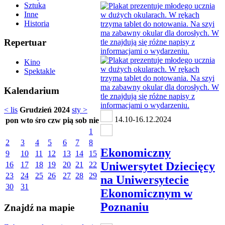
Sztuka
Inne
Historia
Repertuar
Kino
Spektakle
Kalendarium
< lis
Grudzień 2024
sty >
14.10-16.12.2024
pon
wto
śro
czw
pią
sob
nie
1
2
3
4
5
6
7
8
Ekonomiczny
9
10
11
12
13
14
15
Uniwersytet Dziecięcy
16
17
18
19
20
21
22
23
24
25
26
27
28
29
na Uniwersytecie
30
31
Ekonomicznym w
Poznaniu
Znajdź na mapie