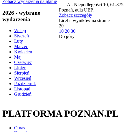
Zobacz wydarzenia na planie
Al. Niepodległości 10, 61-875
Poznań, aula UEP.
2026 - wybrane
Zobacz szczegóły
wydarzenia
Liczba wyników na stronie
20
Wstęp
10
20
30
Styczeń
Do góry
Luty
Marzec
Kwiecień
Maj
Czerwiec
Lipiec
Sierpień
Wrzesień
Październik
Listopad
Grudzień
PLATFORMA POZNAN.PL
O nas