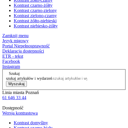
Kontrast żółto-czarny
Kontrast czarno-żółty
Kontrast czarno-zielony
Kontrast zielono-czarny
Kontrast żółto-niebieski
Kontrast niebiesko-żółty
Zamknij menu
Język migowy
Portal Niepełnosprawność
Deklaracja dostępności
ETR - tekst
Facebook
Instagram
Szukaj
szukaj artykułów i wydarzeń
Wyszukaj
Linia miasta Poznań
61 646 33 44
Dostępność
Wersja kontrastowa
Kontrast domyślny
Kontrast czarno-biały