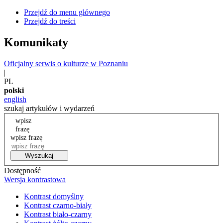
Przejdź do menu głównego
Przejdź do treści
Komunikaty
Oficjalny serwis o kulturze w Poznaniu
|
PL
polski
english
szukaj artykułów i wydarzeń
wpisz
frazę
wpisz frazę
Wyszukaj
Dostępność
Wersja kontrastowa
Kontrast domyślny
Kontrast czarno-biały
Kontrast biało-czarny