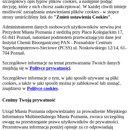
szczegółowy opis typów plików cookies, a następnie podjąć
decyzję, które z nich chcesz zaakceptować. W każdej chwili istnieje
możliwość zarządzania ustawieniami plików cookies - w stopce
strony umieściliśmy link do
"Zmień ustawienia Cookies"
.
Administratorem danych osobowych użytkowników serwisu jest
Prezydent Miasta Poznania z siedzibą przy Placu Kolegiackim 17,
61-841 Poznań, natomiast podmiotem przetwarzającym dane jest
Instytut Chemii Bioorganicznej PAN - Poznańskie Centrum
Superkomputerowo-Sieciowe (PCSS) ul. Noskowskiego 12/14, 61-
704 Poznań.
Szczegółowe informacje na temat przetwarzania Twoich danych
znajdują się w
Polityce prywatności
.
Szczegółowe informacje o tym, w jaki sposób używane są pliki
cookies, a także w jaki sposób można je zablokować lub usunąć,
znajdziesz w
Polityce cookies
.
Cenimy Twoją prywatność
Urząd Miasta Poznania odpowiedzialny za prowadzenie Miejskiego
Informatora Multimedialnego Miasta Poznania, zwraca szczególną
uwagę na przestrzeganie prawa użytkowników do prywatności.
Prezentowana informacja poniżej opisuje za co odpowiadają