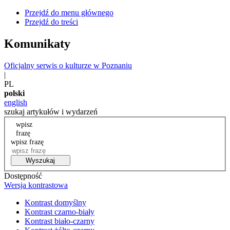
Przejdź do menu głównego
Przejdź do treści
Komunikaty
Oficjalny serwis o kulturze w Poznaniu
|
PL
polski
english
szukaj artykułów i wydarzeń
wpisz
frazę
wpisz frazę
Wyszukaj
Dostępność
Wersja kontrastowa
Kontrast domyślny
Kontrast czarno-biały
Kontrast biało-czarny