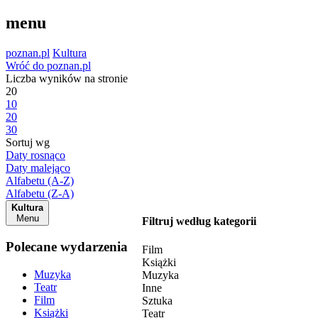
menu
poznan.pl
Kultura
Wróć do poznan.pl
Liczba wyników na stronie
20
10
20
30
Sortuj wg
Daty rosnąco
Daty malejąco
Alfabetu (A-Z)
Alfabetu (Z-A)
Kultura
Menu
Filtruj według kategorii
Polecane wydarzenia
Film
Książki
Muzyka
Muzyka
Teatr
Inne
Film
Sztuka
Książki
Teatr