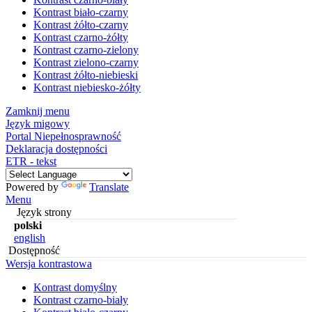
Kontrast biało-czarny
Kontrast żółto-czarny
Kontrast czarno-żółty
Kontrast czarno-zielony
Kontrast zielono-czarny
Kontrast żółto-niebieski
Kontrast niebiesko-żółty
Zamknij menu
Język migowy
Portal Niepełnosprawność
Deklaracja dostępności
ETR - tekst
Powered by
Translate
Menu
Język strony
polski
english
Dostępność
Wersja kontrastowa
Kontrast domyślny
Kontrast czarno-biały