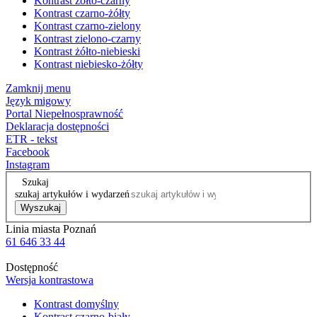
Kontrast żółto-czarny
Kontrast czarno-żółty
Kontrast czarno-zielony
Kontrast zielono-czarny
Kontrast żółto-niebieski
Kontrast niebiesko-żółty
Zamknij menu
Język migowy
Portal Niepełnosprawność
Deklaracja dostępności
ETR - tekst
Facebook
Instagram
Szukaj
szukaj artykułów i wydarzeń
Wyszukaj
Linia miasta Poznań
61 646 33 44
Dostępność
Wersja kontrastowa
Kontrast domyślny
Kontrast czarno-biały