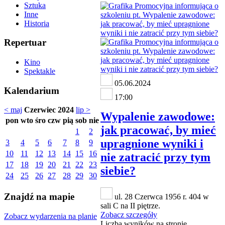
Sztuka
Inne
Historia
Repertuar
Kino
Spektakle
05.06.2024
Kalendarium
17:00
< maj
Czerwiec 2024
lip >
Wypalenie zawodowe:
pon
wto
śro
czw
pią
sob
nie
jak pracować, by mieć
1
2
upragnione wyniki i
3
4
5
6
7
8
9
10
11
12
13
14
15
16
nie zatracić przy tym
17
18
19
20
21
22
23
siebie?
24
25
26
27
28
29
30
Znajdź na mapie
ul. 28 Czerwca 1956 r. 404 w
sali C na II piętrze.
Zobacz szczegóły
Zobacz wydarzenia na planie
Liczba wyników na stronie