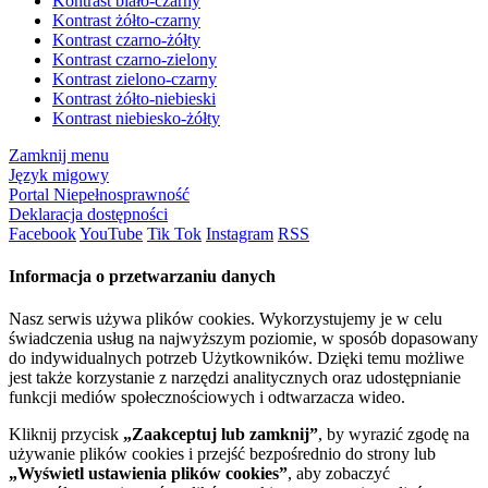
Kontrast biało-czarny
Kontrast żółto-czarny
Kontrast czarno-żółty
Kontrast czarno-zielony
Kontrast zielono-czarny
Kontrast żółto-niebieski
Kontrast niebiesko-żółty
Zamknij menu
Język migowy
Portal Niepełnosprawność
Deklaracja dostępności
Facebook
YouTube
Tik Tok
Instagram
RSS
Informacja o przetwarzaniu danych
Nasz serwis używa plików cookies. Wykorzystujemy je w celu
świadczenia usług na najwyższym poziomie, w sposób dopasowany
do indywidualnych potrzeb Użytkowników. Dzięki temu możliwe
jest także korzystanie z narzędzi analitycznych oraz udostępnianie
funkcji mediów społecznościowych i odtwarzacza wideo.
Kliknij przycisk
„Zaakceptuj lub zamknij”
, by wyrazić zgodę na
używanie plików cookies i przejść bezpośrednio do strony lub
„Wyświetl ustawienia plików cookies”
, aby zobaczyć