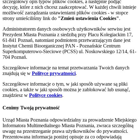
szczegółowy opis typów plików cookies, a następnie podjąć
decyzję, które z nich chcesz zaakceptować. W każdej chwili istnieje
możliwość zarządzania ustawieniami plików cookies - w stopce
strony umieściliśmy link do
"Zmień ustawienia Cookies"
.
Administratorem danych osobowych użytkowników serwisu jest
Prezydent Miasta Poznania z siedzibą przy Placu Kolegiackim 17,
61-841 Poznań, natomiast podmiotem przetwarzającym dane jest
Instytut Chemii Bioorganicznej PAN - Poznańskie Centrum
Superkomputerowo-Sieciowe (PCSS) ul. Noskowskiego 12/14, 61-
704 Poznań.
Szczegółowe informacje na temat przetwarzania Twoich danych
znajdują się w
Polityce prywatności
.
Szczegółowe informacje o tym, w jaki sposób używane są pliki
cookies, a także w jaki sposób można je zablokować lub usunąć,
znajdziesz w
Polityce cookies
.
Cenimy Twoją prywatność
Urząd Miasta Poznania odpowiedzialny za prowadzenie Miejskiego
Informatora Multimedialnego Miasta Poznania, zwraca szczególną
uwagę na przestrzeganie prawa użytkowników do prywatności.
Prezentowana informacja poniżej opisuje za co odpowiadają