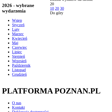
20
2026 - wybrane
10
20
30
wydarzenia
Do góry
Wstęp
Styczeń
Luty
Marzec
Kwiecień
Maj
Czerwiec
Lipiec
Sierpień
Wrzesień
Październik
Listopad
Grudzień
PLATFORMA POZNAN.PL
O nas
Kontakt
Deklaracja dostępności