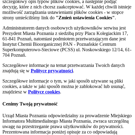
szczegółowy opis typów plików cookies, a następnie podjąć
decyzję, które z nich chcesz zaakceptować. W każdej chwili istnieje
możliwość zarządzania ustawieniami plików cookies - w stopce
strony umieściliśmy link do
"Zmień ustawienia Cookies"
.
Administratorem danych osobowych użytkowników serwisu jest
Prezydent Miasta Poznania z siedzibą przy Placu Kolegiackim 17,
61-841 Poznań, natomiast podmiotem przetwarzającym dane jest
Instytut Chemii Bioorganicznej PAN - Poznańskie Centrum
Superkomputerowo-Sieciowe (PCSS) ul. Noskowskiego 12/14, 61-
704 Poznań.
Szczegółowe informacje na temat przetwarzania Twoich danych
znajdują się w
Polityce prywatności
.
Szczegółowe informacje o tym, w jaki sposób używane są pliki
cookies, a także w jaki sposób można je zablokować lub usunąć,
znajdziesz w
Polityce cookies
.
Cenimy Twoją prywatność
Urząd Miasta Poznania odpowiedzialny za prowadzenie Miejskiego
Informatora Multimedialnego Miasta Poznania, zwraca szczególną
uwagę na przestrzeganie prawa użytkowników do prywatności.
Prezentowana informacja poniżej opisuje za co odpowiadają