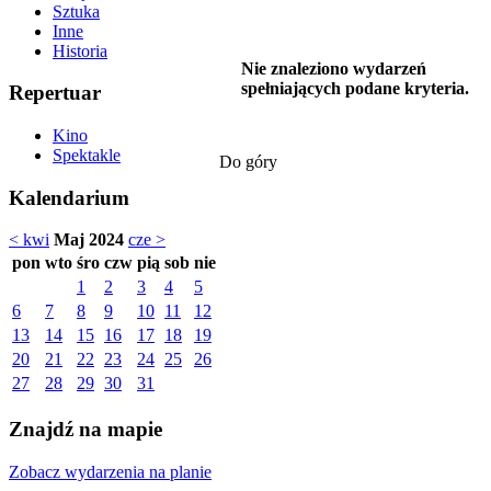
Sztuka
Inne
Historia
Nie znaleziono wydarzeń
spełniających podane kryteria.
Repertuar
Kino
Spektakle
Do góry
Kalendarium
< kwi
Maj 2024
cze >
pon
wto
śro
czw
pią
sob
nie
1
2
3
4
5
6
7
8
9
10
11
12
13
14
15
16
17
18
19
20
21
22
23
24
25
26
27
28
29
30
31
Znajdź na mapie
Zobacz wydarzenia na planie