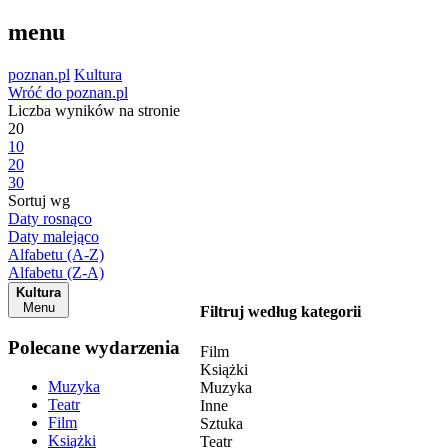
menu
poznan.pl
Kultura
Wróć do poznan.pl
Liczba wyników na stronie
20
10
20
30
Sortuj wg
Daty rosnąco
Daty malejąco
Alfabetu (A-Z)
Alfabetu (Z-A)
Kultura
Menu
Filtruj według kategorii
Polecane wydarzenia
Film
Książki
Muzyka
Muzyka
Teatr
Inne
Film
Sztuka
Książki
Teatr