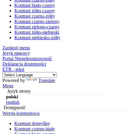
Kontrast biało-czarny
Kontrast żółto-czarny
Kontrast czarno-żółty
Kontrast czarno-zielony
Kontrast zielono-czarny
Kontrast żółto-niebieski
Kontrast niebiesko-żółty
Zamknij menu
Język migowy
Portal Niepełnosprawność
Deklaracja dostępności
ETR - tekst
Powered by
Translate
Menu
Język strony
polski
english
Dostępność
Wersja kontrastowa
Kontrast domyślny
Kontrast czarno-biały