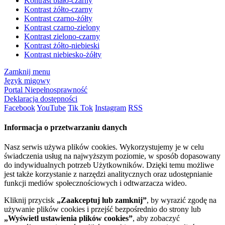
Kontrast biało-czarny
Kontrast żółto-czarny
Kontrast czarno-żółty
Kontrast czarno-zielony
Kontrast zielono-czarny
Kontrast żółto-niebieski
Kontrast niebiesko-żółty
Zamknij menu
Język migowy
Portal Niepełnosprawność
Deklaracja dostępności
Facebook
YouTube
Tik Tok
Instagram
RSS
Informacja o przetwarzaniu danych
Nasz serwis używa plików cookies. Wykorzystujemy je w celu
świadczenia usług na najwyższym poziomie, w sposób dopasowany
do indywidualnych potrzeb Użytkowników. Dzięki temu możliwe
jest także korzystanie z narzędzi analitycznych oraz udostępnianie
funkcji mediów społecznościowych i odtwarzacza wideo.
Kliknij przycisk
„Zaakceptuj lub zamknij”
, by wyrazić zgodę na
używanie plików cookies i przejść bezpośrednio do strony lub
„Wyświetl ustawienia plików cookies”
, aby zobaczyć