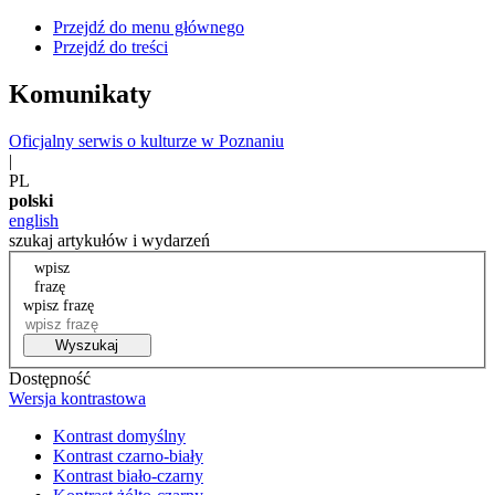
Przejdź do menu głównego
Przejdź do treści
Komunikaty
Oficjalny serwis o kulturze w Poznaniu
|
PL
polski
english
szukaj artykułów i wydarzeń
wpisz
frazę
wpisz frazę
Wyszukaj
Dostępność
Wersja kontrastowa
Kontrast domyślny
Kontrast czarno-biały
Kontrast biało-czarny