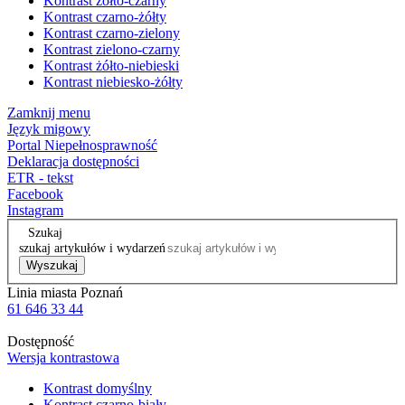
Kontrast żółto-czarny
Kontrast czarno-żółty
Kontrast czarno-zielony
Kontrast zielono-czarny
Kontrast żółto-niebieski
Kontrast niebiesko-żółty
Zamknij menu
Język migowy
Portal Niepełnosprawność
Deklaracja dostępności
ETR - tekst
Facebook
Instagram
Szukaj
szukaj artykułów i wydarzeń
Wyszukaj
Linia miasta Poznań
61 646 33 44
Dostępność
Wersja kontrastowa
Kontrast domyślny
Kontrast czarno-biały