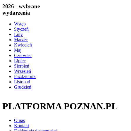
2026 - wybrane
wydarzenia
Wstęp
Styczeń
Luty
Marzec
Kwiecień
Maj
Czerwiec
Lipiec
Sierpień
Wrzesień
Październik
Listopad
Grudzień
PLATFORMA POZNAN.PL
O nas
Kontakt
Deklaracja dostępności