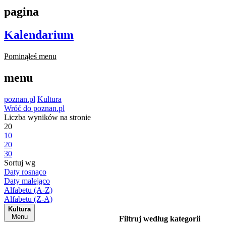
pagina
Kalendarium
Pominąłeś menu
menu
poznan.pl
Kultura
Wróć do poznan.pl
Liczba wyników na stronie
20
10
20
30
Sortuj wg
Daty rosnąco
Daty malejąco
Alfabetu (A-Z)
Alfabetu (Z-A)
Kultura
Menu
Filtruj według kategorii