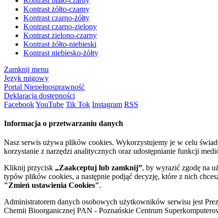
Kontrast biało-czarny
Kontrast żółto-czarny
Kontrast czarno-żółty
Kontrast czarno-zielony
Kontrast zielono-czarny
Kontrast żółto-niebieski
Kontrast niebiesko-żółty
Zamknij menu
Język migowy
Portal Niepełnosprawność
Deklaracja dostępności
Facebook
YouTube
Tik Tok
Instagram
RSS
Informacja o przetwarzaniu danych
Nasz serwis używa plików cookies. Wykorzystujemy je w celu świa
korzystanie z narzędzi analitycznych oraz udostępnianie funkcji me
Kliknij przycisk
„Zaakceptuj lub zamknij”
, by wyrazić zgodę na u
typów plików cookies, a następnie podjąć decyzję, które z nich chce
"Zmień ustawienia Cookies"
.
Administratorem danych osobowych użytkowników serwisu jest Prezyd
Chemii Bioorganicznej PAN - Poznańskie Centrum Superkomputerow