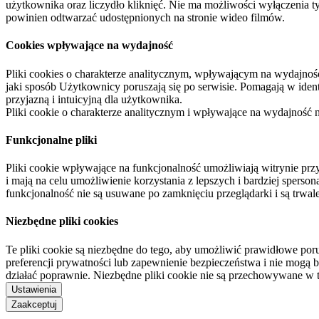
użytkownika oraz liczydło kliknięć. Nie ma możliwości wyłączenia t
powinien odtwarzać udostępnionych na stronie wideo filmów.
Cookies wpływające na wydajność
Pliki cookies o charakterze analitycznym, wpływającym na wydajność zb
jaki sposób Użytkownicy poruszają się po serwisie. Pomagają w ide
przyjazną i intuicyjną dla użytkownika.
Pliki cookie o charakterze analitycznym i wpływające na wydajność
Funkcjonalne pliki
Pliki cookie wpływające na funkcjonalność umożliwiają witrynie p
i mają na celu umożliwienie korzystania z lepszych i bardziej sperso
funkcjonalność nie są usuwane po zamknięciu przeglądarki i są trw
Niezbędne pliki cookies
Te pliki cookie są niezbędne do tego, aby umożliwić prawidłowe poru
preferencji prywatności lub zapewnienie bezpieczeństwa i nie mogą b
działać poprawnie. Niezbędne pliki cookie nie są przechowywane w 
Ustawienia
Zaakceptuj