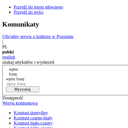
Przejdź do menu głównego
Przejdź do treści
Komunikaty
Oficjalny serwis o kulturze w Poznaniu
|
PL
polski
english
szukaj artykułów i wydarzeń
wpisz
frazę
wpisz frazę
Wyszukaj
Dostępność
Wersja kontrastowa
Kontrast domyślny
Kontrast czarno-biały
Kontrast biało-czarny