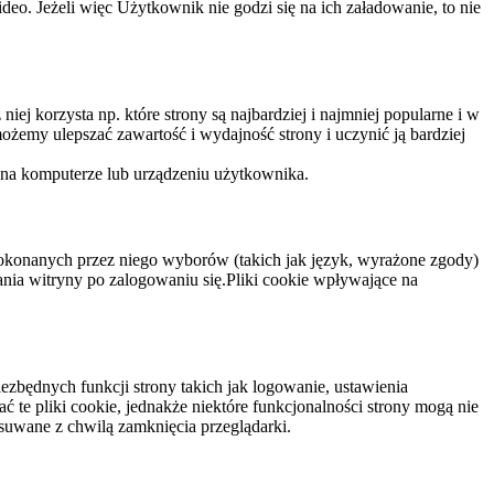
eo. Jeżeli więc Użytkownik nie godzi się na ich załadowanie, to nie
niej korzysta np. które strony są najbardziej i najmniej popularne i w
żemy ulepszać zawartość i wydajność strony i uczynić ją bardziej
 na komputerze lub urządzeniu użytkownika.
dokonanych przez niego wyborów (takich jak język, wyrażone zgody)
wania witryny po zalogowaniu się.Pliki cookie wpływające na
ezbędnych funkcji strony takich jak logowanie, ustawienia
 te pliki cookie, jednakże niektóre funkcjonalności strony mogą nie
suwane z chwilą zamknięcia przeglądarki.