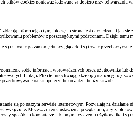
ych plików cookies ponieważ ładowane są dopiero przy odtwarzaniu wid
ierają informację o tym, jak często strona jest odwiedzana i jak się z 
ntyfikowaniu problemów z poszczególnymi podstronami. Dzięki temu mo
 nie są usuwane po zamknięciu przeglądarki i są trwale przechowywane
rzypomnienie sobie informacji wprowadzonych przez użytkownika lub 
nalizowanych funkcji. Pliki te umożliwiają także optymalizację użytko
ale przechowywane na komputerze lub urządzeniu użytkownika.
szanie się po naszym serwisie internetowym. Pozwalają na działanie ni
yć wyłączone. Możesz zmienić ustawienia przeglądarki, aby zablokować
trwały sposób na komputerze lub innym urządzeniu użytkownika i są u