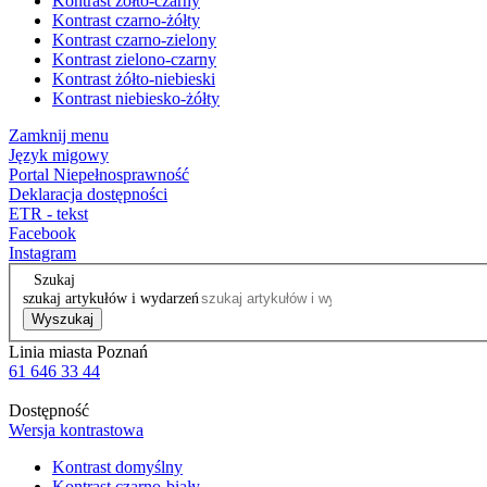
Kontrast żółto-czarny
Kontrast czarno-żółty
Kontrast czarno-zielony
Kontrast zielono-czarny
Kontrast żółto-niebieski
Kontrast niebiesko-żółty
Zamknij menu
Język migowy
Portal Niepełnosprawność
Deklaracja dostępności
ETR - tekst
Facebook
Instagram
Szukaj
szukaj artykułów i wydarzeń
Wyszukaj
Linia miasta Poznań
61 646 33 44
Dostępność
Wersja kontrastowa
Kontrast domyślny
Kontrast czarno-biały