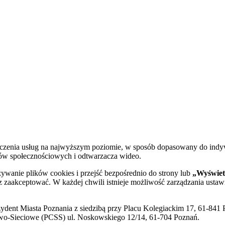
dczenia usług na najwyższym poziomie, w sposób dopasowany do indy
diów społecznościowych i odtwarzacza wideo.
żywanie plików cookies i przejść bezpośrednio do strony lub
„Wyświetl
sz zaakceptować. W każdej chwili istnieje możliwość zarządzania ustaw
ent Miasta Poznania z siedzibą przy Placu Kolegiackim 17, 61-841 P
o-Sieciowe (PCSS) ul. Noskowskiego 12/14, 61-704 Poznań.