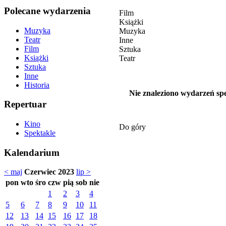
Polecane wydarzenia
Film
Książki
Muzyka
Muzyka
Teatr
Inne
Film
Sztuka
Książki
Teatr
Sztuka
Inne
Historia
Nie znaleziono wydarzeń spe
Repertuar
Kino
Do góry
Spektakle
Kalendarium
< maj
Czerwiec 2023
lip >
pon
wto
śro
czw
pią
sob
nie
1
2
3
4
5
6
7
8
9
10
11
12
13
14
15
16
17
18