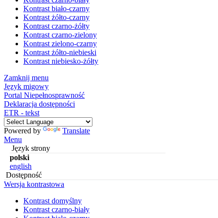
Kontrast biało-czarny
Kontrast żółto-czarny
Kontrast czarno-żółty
Kontrast czarno-zielony
Kontrast zielono-czarny
Kontrast żółto-niebieski
Kontrast niebiesko-żółty
Zamknij menu
Język migowy
Portal Niepełnosprawność
Deklaracja dostępności
ETR - tekst
Powered by
Translate
Menu
Język strony
polski
english
Dostępność
Wersja kontrastowa
Kontrast domyślny
Kontrast czarno-biały