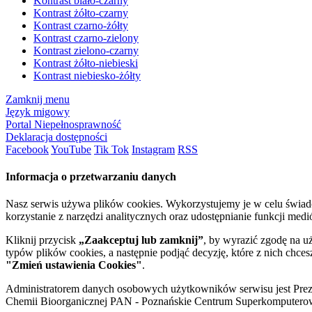
Kontrast biało-czarny
Kontrast żółto-czarny
Kontrast czarno-żółty
Kontrast czarno-zielony
Kontrast zielono-czarny
Kontrast żółto-niebieski
Kontrast niebiesko-żółty
Zamknij menu
Język migowy
Portal Niepełnosprawność
Deklaracja dostępności
Facebook
YouTube
Tik Tok
Instagram
RSS
Informacja o przetwarzaniu danych
Nasz serwis używa plików cookies. Wykorzystujemy je w celu świa
korzystanie z narzędzi analitycznych oraz udostępnianie funkcji me
Kliknij przycisk
„Zaakceptuj lub zamknij”
, by wyrazić zgodę na u
typów plików cookies, a następnie podjąć decyzję, które z nich chce
"Zmień ustawienia Cookies"
.
Administratorem danych osobowych użytkowników serwisu jest Prezyd
Chemii Bioorganicznej PAN - Poznańskie Centrum Superkomputerow