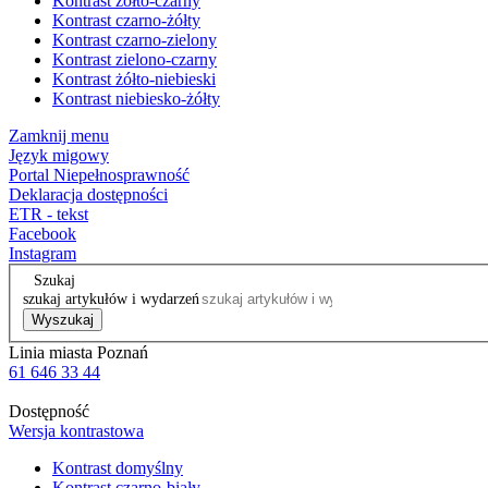
Kontrast żółto-czarny
Kontrast czarno-żółty
Kontrast czarno-zielony
Kontrast zielono-czarny
Kontrast żółto-niebieski
Kontrast niebiesko-żółty
Zamknij menu
Język migowy
Portal Niepełnosprawność
Deklaracja dostępności
ETR - tekst
Facebook
Instagram
Szukaj
szukaj artykułów i wydarzeń
Wyszukaj
Linia miasta Poznań
61 646 33 44
Dostępność
Wersja kontrastowa
Kontrast domyślny
Kontrast czarno-biały