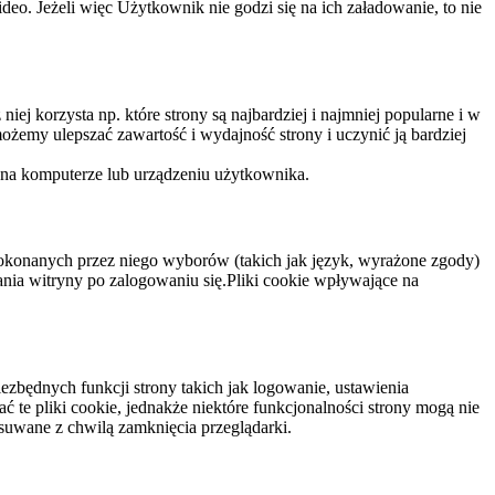
eo. Jeżeli więc Użytkownik nie godzi się na ich załadowanie, to nie
niej korzysta np. które strony są najbardziej i najmniej popularne i w
żemy ulepszać zawartość i wydajność strony i uczynić ją bardziej
 na komputerze lub urządzeniu użytkownika.
dokonanych przez niego wyborów (takich jak język, wyrażone zgody)
wania witryny po zalogowaniu się.Pliki cookie wpływające na
ezbędnych funkcji strony takich jak logowanie, ustawienia
 te pliki cookie, jednakże niektóre funkcjonalności strony mogą nie
suwane z chwilą zamknięcia przeglądarki.