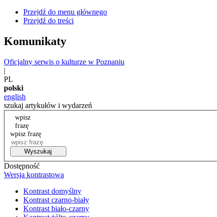
Przejdź do menu głównego
Przejdź do treści
Komunikaty
Oficjalny serwis o kulturze w Poznaniu
|
PL
polski
english
szukaj artykułów i wydarzeń
wpisz
frazę
wpisz frazę
Wyszukaj
Dostępność
Wersja kontrastowa
Kontrast domyślny
Kontrast czarno-biały
Kontrast biało-czarny