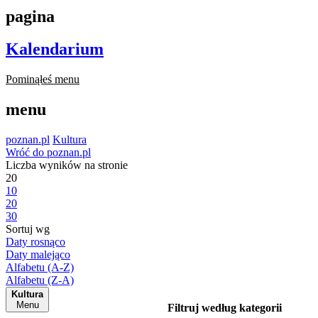
pagina
Kalendarium
Pominąłeś menu
menu
poznan.pl
Kultura
Wróć do poznan.pl
Liczba wyników na stronie
20
10
20
30
Sortuj wg
Daty rosnąco
Daty malejąco
Alfabetu (A-Z)
Alfabetu (Z-A)
Kultura
Menu
Filtruj według kategorii