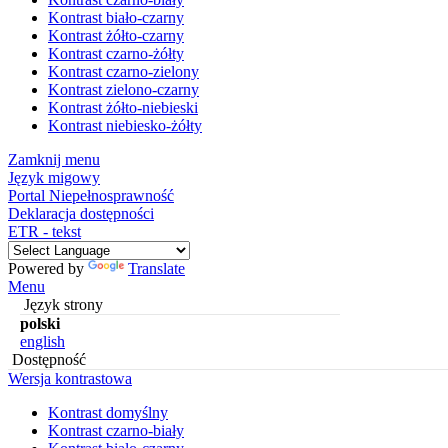
Kontrast biało-czarny
Kontrast żółto-czarny
Kontrast czarno-żółty
Kontrast czarno-zielony
Kontrast zielono-czarny
Kontrast żółto-niebieski
Kontrast niebiesko-żółty
Zamknij menu
Język migowy
Portal Niepełnosprawność
Deklaracja dostępności
ETR - tekst
Powered by
Translate
Menu
Język strony
polski
english
Dostępność
Wersja kontrastowa
Kontrast domyślny
Kontrast czarno-biały