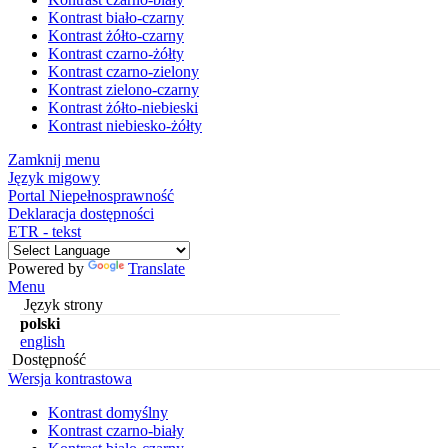
Kontrast biało-czarny
Kontrast żółto-czarny
Kontrast czarno-żółty
Kontrast czarno-zielony
Kontrast zielono-czarny
Kontrast żółto-niebieski
Kontrast niebiesko-żółty
Zamknij menu
Język migowy
Portal Niepełnosprawność
Deklaracja dostępności
ETR - tekst
Powered by
Translate
Menu
Język strony
polski
english
Dostępność
Wersja kontrastowa
Kontrast domyślny
Kontrast czarno-biały