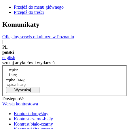
Przejdź do menu głównego
Przejdź do treści
Komunikaty
Oficjalny serwis o kulturze w Poznaniu
|
PL
polski
english
szukaj artykułów i wydarzeń
wpisz
frazę
wpisz frazę
Wyszukaj
Dostępność
Wersja kontrastowa
Kontrast domyślny
Kontrast czarno-biały
Kontrast biało-czarny