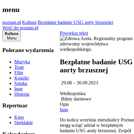
menu
poznan.pl
Kultura
Bezpłatne badanie USG aorty brzusznej
Wróć do poznan.pl
Powiększ tekst
Kultura
Menu
Polecane wydarzenia
Bezpłatne badanie USG
Muzyka
Teatr
aorty brzusznej
Film
Książki
29.08 – 30.09.2023
Sztuka
Inne
Wielkopolska
Historia
Bilety darmowe
Opis
Repertuar
Inne
Kino
Do końca września mieszkańcy Poznan
Spektakle
mogą wziąć udział w bezpłatnym
badaniu USG aorty brzusznej. Zespół