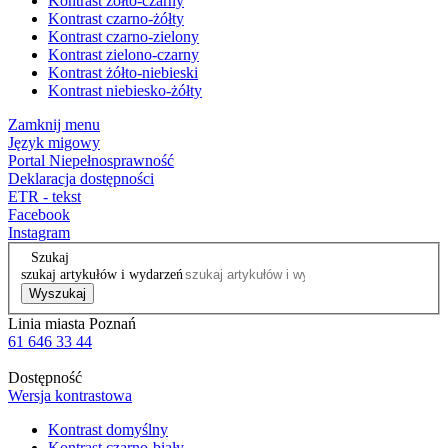
Kontrast żółto-czarny
Kontrast czarno-żółty
Kontrast czarno-zielony
Kontrast zielono-czarny
Kontrast żółto-niebieski
Kontrast niebiesko-żółty
Zamknij menu
Język migowy
Portal Niepełnosprawność
Deklaracja dostępności
ETR - tekst
Facebook
Instagram
Szukaj
szukaj artykułów i wydarzeń
Wyszukaj
Linia miasta Poznań
61 646 33 44
Dostępność
Wersja kontrastowa
Kontrast domyślny
Kontrast czarno-biały