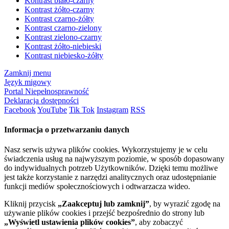
Kontrast biało-czarny
Kontrast żółto-czarny
Kontrast czarno-żółty
Kontrast czarno-zielony
Kontrast zielono-czarny
Kontrast żółto-niebieski
Kontrast niebiesko-żółty
Zamknij menu
Język migowy
Portal Niepełnosprawność
Deklaracja dostępności
Facebook
YouTube
Tik Tok
Instagram
RSS
Informacja o przetwarzaniu danych
Nasz serwis używa plików cookies. Wykorzystujemy je w celu
świadczenia usług na najwyższym poziomie, w sposób dopasowany
do indywidualnych potrzeb Użytkowników. Dzięki temu możliwe
jest także korzystanie z narzędzi analitycznych oraz udostępnianie
funkcji mediów społecznościowych i odtwarzacza wideo.
Kliknij przycisk
„Zaakceptuj lub zamknij”
, by wyrazić zgodę na
używanie plików cookies i przejść bezpośrednio do strony lub
„Wyświetl ustawienia plików cookies”
, aby zobaczyć