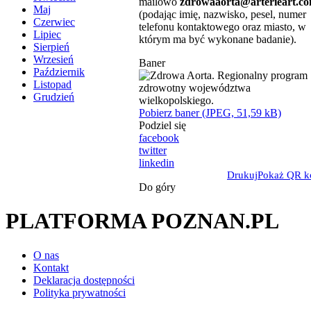
mailowo
zdrowaaorta@arterieart.c
Maj
(podając imię, nazwisko, pesel, numer
Czerwiec
telefonu kontaktowego oraz miasto, w
Lipiec
którym ma być wykonane badanie).
Sierpień
Wrzesień
Baner
Październik
Listopad
Grudzień
Pobierz baner (JPEG, 51,59 kB)
Podziel się
facebook
twitter
linkedin
Drukuj
Pokaż QR k
Do góry
PLATFORMA POZNAN.PL
O nas
Kontakt
Deklaracja dostępności
Polityka prywatności