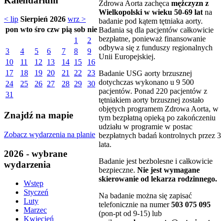
Kalendarium
Zdrowa Aorta zachęca
mężczyzn z
Wielkopolski w wieku 50-69 lat
na
< lip
Sierpień 2026
wrz >
badanie pod kątem tętniaka aorty.
pon
wto
śro
czw
pią
sob
nie
Badania są dla pacjentów całkowicie
bezpłatne, ponieważ finansowanie
1
2
odbywa się z funduszy regionalnych
3
4
5
6
7
8
9
Unii Europejskiej.
10
11
12
13
14
15
16
17
18
19
20
21
22
23
Badanie USG aorty brzusznej
dotychczas wykonano u 9 500
24
25
26
27
28
29
30
pacjentów. Ponad 220 pacjentów z
31
tętniakiem aorty brzusznej zostało
objętych programem Zdrowa Aorta, w
Znajdź na mapie
tym bezpłatną opieką po zakończeniu
udziału w programie w postac
Zobacz wydarzenia na planie
bezpłatnych badań kontrolnych przez 3
lata.
2026 - wybrane
Badanie jest bezbolesne i całkowicie
wydarzenia
bezpieczne.
Nie jest wymagane
skierowanie od lekarza rodzinnego.
Wstęp
Styczeń
Na badanie można się zapisać
Luty
telefonicznie na numer
503 075 095
Marzec
(pon-pt od 9-15) lub
Kwiecień