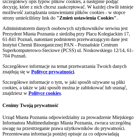
szczegółowy opis typów plików cookies, a następnie podjąć
decyzję, które z nich chcesz zaakceptować. W każdej chwili istnieje
możliwość zarządzania ustawieniami plików cookies - w stopce
strony umieściliśmy link do
"Zmień ustawienia Cookies"
.
Administratorem danych osobowych użytkowników serwisu jest
Prezydent Miasta Poznania z siedzibą przy Placu Kolegiackim 17,
61-841 Poznań, natomiast podmiotem przetwarzającym dane jest
Instytut Chemii Bioorganicznej PAN - Poznańskie Centrum
Superkomputerowo-Sieciowe (PCSS) ul. Noskowskiego 12/14, 61-
704 Poznań.
Szczegółowe informacje na temat przetwarzania Twoich danych
znajdują się w
Polityce prywatności
.
Szczegółowe informacje o tym, w jaki sposób używane są pliki
cookies, a także w jaki sposób można je zablokować lub usunąć,
znajdziesz w
Polityce cookies
.
Cenimy Twoją prywatność
Urząd Miasta Poznania odpowiedzialny za prowadzenie Miejskiego
Informatora Multimedialnego Miasta Poznania, zwraca szczególną
uwagę na przestrzeganie prawa użytkowników do prywatności.
Prezentowana informacja poniżej opisuje za co odpowiadają