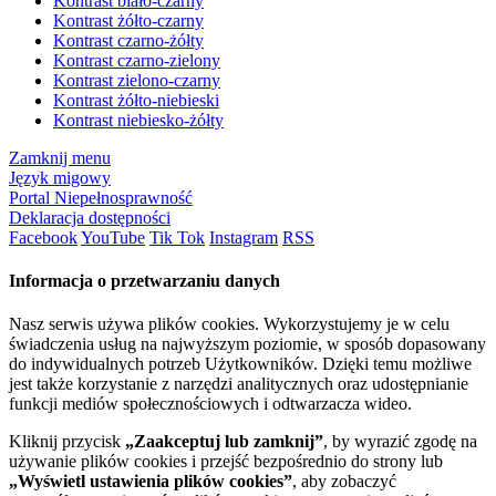
Kontrast biało-czarny
Kontrast żółto-czarny
Kontrast czarno-żółty
Kontrast czarno-zielony
Kontrast zielono-czarny
Kontrast żółto-niebieski
Kontrast niebiesko-żółty
Zamknij menu
Język migowy
Portal Niepełnosprawność
Deklaracja dostępności
Facebook
YouTube
Tik Tok
Instagram
RSS
Informacja o przetwarzaniu danych
Nasz serwis używa plików cookies. Wykorzystujemy je w celu
świadczenia usług na najwyższym poziomie, w sposób dopasowany
do indywidualnych potrzeb Użytkowników. Dzięki temu możliwe
jest także korzystanie z narzędzi analitycznych oraz udostępnianie
funkcji mediów społecznościowych i odtwarzacza wideo.
Kliknij przycisk
„Zaakceptuj lub zamknij”
, by wyrazić zgodę na
używanie plików cookies i przejść bezpośrednio do strony lub
„Wyświetl ustawienia plików cookies”
, aby zobaczyć