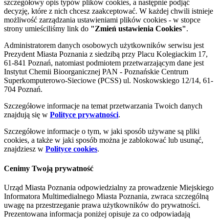
szczegółowy opis typów plików cookies, a następnie podjąć
decyzję, które z nich chcesz zaakceptować. W każdej chwili istnieje
możliwość zarządzania ustawieniami plików cookies - w stopce
strony umieściliśmy link do
"Zmień ustawienia Cookies"
.
Administratorem danych osobowych użytkowników serwisu jest
Prezydent Miasta Poznania z siedzibą przy Placu Kolegiackim 17,
61-841 Poznań, natomiast podmiotem przetwarzającym dane jest
Instytut Chemii Bioorganicznej PAN - Poznańskie Centrum
Superkomputerowo-Sieciowe (PCSS) ul. Noskowskiego 12/14, 61-
704 Poznań.
Szczegółowe informacje na temat przetwarzania Twoich danych
znajdują się w
Polityce prywatności
.
Szczegółowe informacje o tym, w jaki sposób używane są pliki
cookies, a także w jaki sposób można je zablokować lub usunąć,
znajdziesz w
Polityce cookies
.
Cenimy Twoją prywatność
Urząd Miasta Poznania odpowiedzialny za prowadzenie Miejskiego
Informatora Multimedialnego Miasta Poznania, zwraca szczególną
uwagę na przestrzeganie prawa użytkowników do prywatności.
Prezentowana informacja poniżej opisuje za co odpowiadają