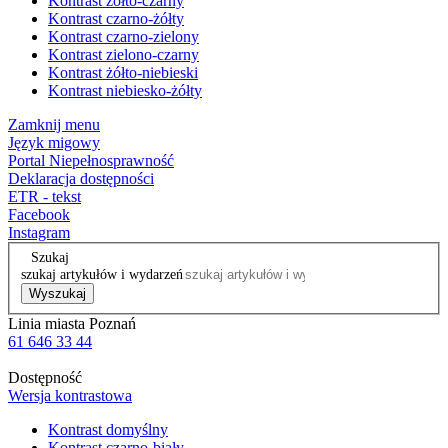
Kontrast żółto-czarny
Kontrast czarno-żółty
Kontrast czarno-zielony
Kontrast zielono-czarny
Kontrast żółto-niebieski
Kontrast niebiesko-żółty
Zamknij menu
Język migowy
Portal Niepełnosprawność
Deklaracja dostępności
ETR - tekst
Facebook
Instagram
Szukaj
szukaj artykułów i wydarzeń
Wyszukaj
Linia miasta Poznań
61 646 33 44
Dostępność
Wersja kontrastowa
Kontrast domyślny
Kontrast czarno-biały