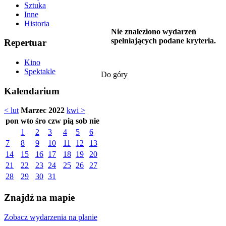
Sztuka
Inne
Historia
Nie znaleziono wydarzeń
spełniających podane kryteria.
Repertuar
Kino
Spektakle
Do góry
Kalendarium
< lut
Marzec 2022
kwi >
pon
wto
śro
czw
pią
sob
nie
1
2
3
4
5
6
7
8
9
10
11
12
13
14
15
16
17
18
19
20
21
22
23
24
25
26
27
28
29
30
31
Znajdź na mapie
Zobacz wydarzenia na planie