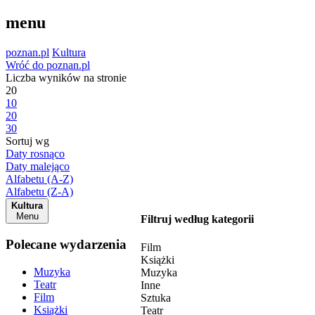
menu
poznan.pl
Kultura
Wróć do poznan.pl
Liczba wyników na stronie
20
10
20
30
Sortuj wg
Daty rosnąco
Daty malejąco
Alfabetu (A-Z)
Alfabetu (Z-A)
Kultura
Menu
Filtruj według kategorii
Polecane wydarzenia
Film
Książki
Muzyka
Muzyka
Teatr
Inne
Film
Sztuka
Książki
Teatr