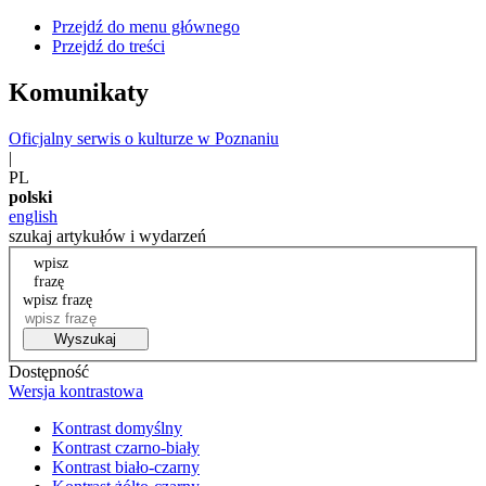
Przejdź do menu głównego
Przejdź do treści
Komunikaty
Oficjalny serwis o kulturze w Poznaniu
|
PL
polski
english
szukaj artykułów i wydarzeń
wpisz
frazę
wpisz frazę
Wyszukaj
Dostępność
Wersja kontrastowa
Kontrast domyślny
Kontrast czarno-biały
Kontrast biało-czarny