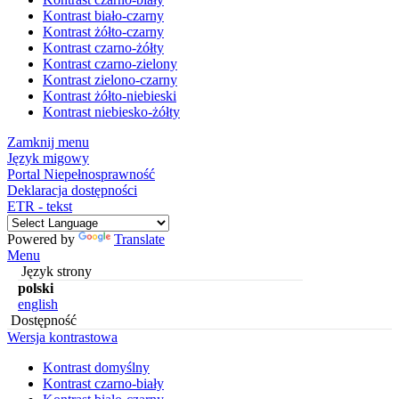
Kontrast biało-czarny
Kontrast żółto-czarny
Kontrast czarno-żółty
Kontrast czarno-zielony
Kontrast zielono-czarny
Kontrast żółto-niebieski
Kontrast niebiesko-żółty
Zamknij menu
Język migowy
Portal Niepełnosprawność
Deklaracja dostępności
ETR - tekst
Powered by
Translate
Menu
Język strony
polski
english
Dostępność
Wersja kontrastowa
Kontrast domyślny
Kontrast czarno-biały