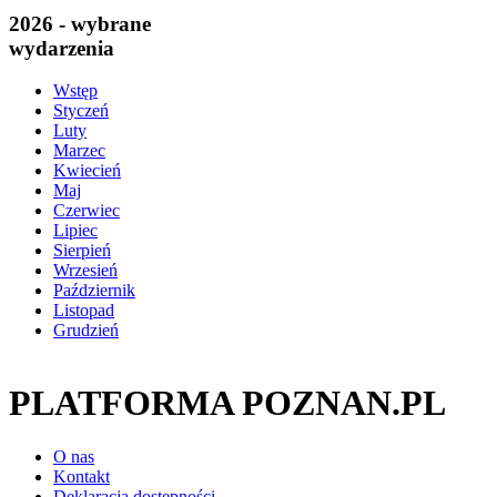
2026 - wybrane
wydarzenia
Wstęp
Styczeń
Luty
Marzec
Kwiecień
Maj
Czerwiec
Lipiec
Sierpień
Wrzesień
Październik
Listopad
Grudzień
PLATFORMA POZNAN.PL
O nas
Kontakt
Deklaracja dostępności