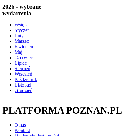
2026 - wybrane
wydarzenia
Wstęp
Styczeń
Luty
Marzec
Kwiecień
Maj
Czerwiec
Lipiec
Sierpień
Wrzesień
Październik
Listopad
Grudzień
PLATFORMA POZNAN.PL
O nas
Kontakt
Deklaracja dostępności