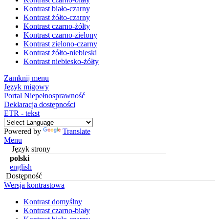
Kontrast biało-czarny
Kontrast żółto-czarny
Kontrast czarno-żółty
Kontrast czarno-zielony
Kontrast zielono-czarny
Kontrast żółto-niebieski
Kontrast niebiesko-żółty
Zamknij menu
Język migowy
Portal Niepełnosprawność
Deklaracja dostępności
ETR - tekst
Powered by
Translate
Menu
Język strony
polski
english
Dostępność
Wersja kontrastowa
Kontrast domyślny
Kontrast czarno-biały