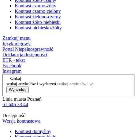
Kontrast żółto-czarny
Kontrast czarno-żółty
Kontrast czarno-zielony
Kontrast zielono-czarny
Kontrast żółto-niebieski
Kontrast niebiesko-żółty
Zamknij menu
Język migowy
Portal Niepełnosprawność
Deklaracja dostępności
ETR - tekst
Facebook
Instagram
Szukaj
szukaj artykułów i wydarzeń
Wyszukaj
Linia miasta Poznań
61 646 33 44
Dostępność
Wersja kontrastowa
Kontrast domyślny
Kontrast czarno-biały