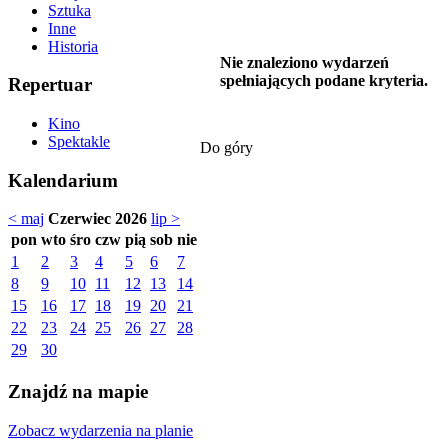
Sztuka
Inne
Historia
Nie znaleziono wydarzeń
spełniających podane kryteria.
Repertuar
Kino
Spektakle
Do góry
Kalendarium
< maj
Czerwiec 2026
lip >
pon
wto
śro
czw
pią
sob
nie
1
2
3
4
5
6
7
8
9
10
11
12
13
14
15
16
17
18
19
20
21
22
23
24
25
26
27
28
29
30
Znajdź na mapie
Zobacz wydarzenia na planie