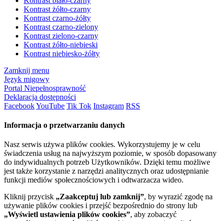
Kontrast biało-czarny
Kontrast żółto-czarny
Kontrast czarno-żółty
Kontrast czarno-zielony
Kontrast zielono-czarny
Kontrast żółto-niebieski
Kontrast niebiesko-żółty
Zamknij menu
Język migowy
Portal Niepełnosprawność
Deklaracja dostępności
Facebook
YouTube
Tik Tok
Instagram
RSS
Informacja o przetwarzaniu danych
Nasz serwis używa plików cookies. Wykorzystujemy je w celu
świadczenia usług na najwyższym poziomie, w sposób dopasowany
do indywidualnych potrzeb Użytkowników. Dzięki temu możliwe
jest także korzystanie z narzędzi analitycznych oraz udostępnianie
funkcji mediów społecznościowych i odtwarzacza wideo.
Kliknij przycisk
„Zaakceptuj lub zamknij”
, by wyrazić zgodę na
używanie plików cookies i przejść bezpośrednio do strony lub
„Wyświetl ustawienia plików cookies”
, aby zobaczyć