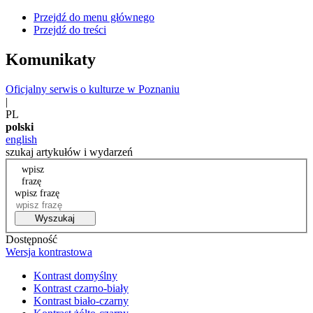
Przejdź do menu głównego
Przejdź do treści
Komunikaty
Oficjalny serwis o kulturze w Poznaniu
|
PL
polski
english
szukaj artykułów i wydarzeń
wpisz
frazę
wpisz frazę
Wyszukaj
Dostępność
Wersja kontrastowa
Kontrast domyślny
Kontrast czarno-biały
Kontrast biało-czarny