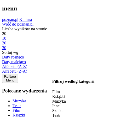
menu
poznan.pl
Kultura
Wróć do poznan.pl
Liczba wyników na stronie
20
10
20
30
Sortuj wg
Daty rosnąco
Daty malejąco
Alfabetu (A-Z)
Alfabetu (Z-A)
Kultura
Menu
Filtruj według kategorii
Polecane wydarzenia
Film
Książki
Muzyka
Muzyka
Teatr
Inne
Film
Sztuka
Książki
Teatr