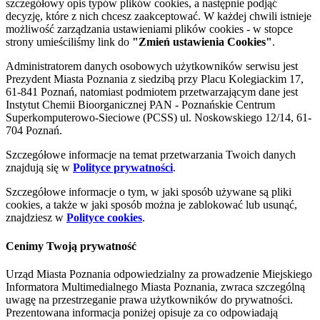
szczegółowy opis typów plików cookies, a następnie podjąć
decyzję, które z nich chcesz zaakceptować. W każdej chwili istnieje
możliwość zarządzania ustawieniami plików cookies - w stopce
strony umieściliśmy link do
"Zmień ustawienia Cookies"
.
Administratorem danych osobowych użytkowników serwisu jest
Prezydent Miasta Poznania z siedzibą przy Placu Kolegiackim 17,
61-841 Poznań, natomiast podmiotem przetwarzającym dane jest
Instytut Chemii Bioorganicznej PAN - Poznańskie Centrum
Superkomputerowo-Sieciowe (PCSS) ul. Noskowskiego 12/14, 61-
704 Poznań.
Szczegółowe informacje na temat przetwarzania Twoich danych
znajdują się w
Polityce prywatności
.
Szczegółowe informacje o tym, w jaki sposób używane są pliki
cookies, a także w jaki sposób można je zablokować lub usunąć,
znajdziesz w
Polityce cookies
.
Cenimy Twoją prywatność
Urząd Miasta Poznania odpowiedzialny za prowadzenie Miejskiego
Informatora Multimedialnego Miasta Poznania, zwraca szczególną
uwagę na przestrzeganie prawa użytkowników do prywatności.
Prezentowana informacja poniżej opisuje za co odpowiadają