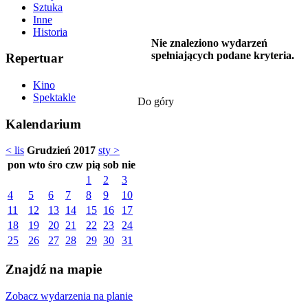
Sztuka
Inne
Historia
Nie znaleziono wydarzeń
spełniających podane kryteria.
Repertuar
Kino
Spektakle
Do góry
Kalendarium
< lis
Grudzień 2017
sty >
pon
wto
śro
czw
pią
sob
nie
1
2
3
4
5
6
7
8
9
10
11
12
13
14
15
16
17
18
19
20
21
22
23
24
25
26
27
28
29
30
31
Znajdź na mapie
Zobacz wydarzenia na planie