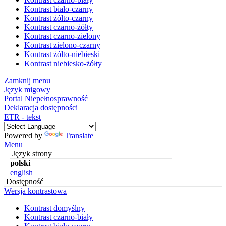
Kontrast biało-czarny
Kontrast żółto-czarny
Kontrast czarno-żółty
Kontrast czarno-zielony
Kontrast zielono-czarny
Kontrast żółto-niebieski
Kontrast niebiesko-żółty
Zamknij menu
Język migowy
Portal Niepełnosprawność
Deklaracja dostępności
ETR - tekst
Powered by
Translate
Menu
Język strony
polski
english
Dostępność
Wersja kontrastowa
Kontrast domyślny
Kontrast czarno-biały