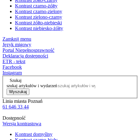
Kontrast żółto-czarny
Kontrast czarno-żółty
Kontrast czarno-zielony
Kontrast zielono-czarny
Kontrast żółto-niebieski
Kontrast niebiesko-żółty
Zamknij menu
Język migowy
Portal Niepełnosprawność
Deklaracja dostępności
ETR - tekst
Facebook
Instagram
Szukaj
szukaj artykułów i wydarzeń
Wyszukaj
Linia miasta Poznań
61 646 33 44
Dostępność
Wersja kontrastowa
Kontrast domyślny
Kontrast czarno-biały