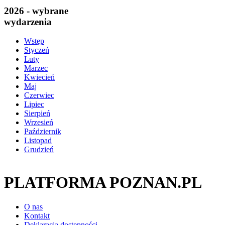
2026 - wybrane
wydarzenia
Wstęp
Styczeń
Luty
Marzec
Kwiecień
Maj
Czerwiec
Lipiec
Sierpień
Wrzesień
Październik
Listopad
Grudzień
PLATFORMA POZNAN.PL
O nas
Kontakt
Deklaracja dostępności