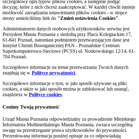
szczegółowy opis typów plików cookies, a następnie podjąć
decyzję, które z nich chcesz zaakceptować. W każdej chwili istnieje
możliwość zarządzania ustawieniami plików cookies - w stopce
strony umieściliśmy link do
"Zmień ustawienia Cookies"
.
Administratorem danych osobowych użytkowników serwisu jest
Prezydent Miasta Poznania z siedzibą przy Placu Kolegiackim 17,
61-841 Poznań, natomiast podmiotem przetwarzającym dane jest
Instytut Chemii Bioorganicznej PAN - Poznańskie Centrum
Superkomputerowo-Sieciowe (PCSS) ul. Noskowskiego 12/14, 61-
704 Poznań.
Szczegółowe informacje na temat przetwarzania Twoich danych
znajdują się w
Polityce prywatności
.
Szczegółowe informacje o tym, w jaki sposób używane są pliki
cookies, a także w jaki sposób można je zablokować lub usunąć,
znajdziesz w
Polityce cookies
.
Cenimy Twoją prywatność
Urząd Miasta Poznania odpowiedzialny za prowadzenie Miejskiego
Informatora Multimedialnego Miasta Poznania, zwraca szczególną
uwagę na przestrzeganie prawa użytkowników do prywatności.
Prezentowana informacja poniżej opisuje za co odpowiadają