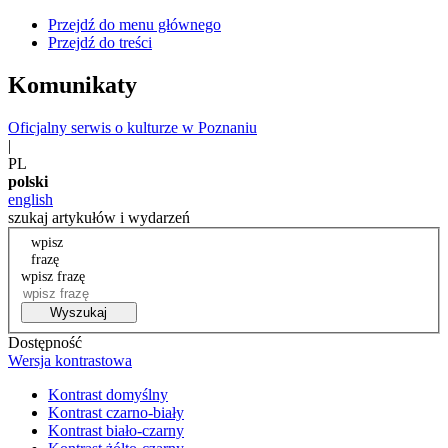
Przejdź do menu głównego
Przejdź do treści
Komunikaty
Oficjalny serwis o kulturze w Poznaniu
|
PL
polski
english
szukaj artykułów i wydarzeń
wpisz
frazę
wpisz frazę
Wyszukaj
Dostępność
Wersja kontrastowa
Kontrast domyślny
Kontrast czarno-biały
Kontrast biało-czarny