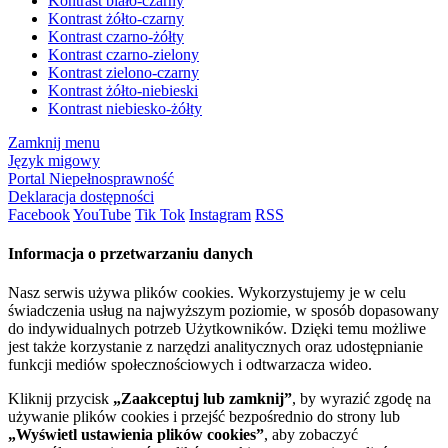
Kontrast biało-czarny
Kontrast żółto-czarny
Kontrast czarno-żółty
Kontrast czarno-zielony
Kontrast zielono-czarny
Kontrast żółto-niebieski
Kontrast niebiesko-żółty
Zamknij menu
Język migowy
Portal Niepełnosprawność
Deklaracja dostępności
Facebook
YouTube
Tik Tok
Instagram
RSS
Informacja o przetwarzaniu danych
Nasz serwis używa plików cookies. Wykorzystujemy je w celu
świadczenia usług na najwyższym poziomie, w sposób dopasowany
do indywidualnych potrzeb Użytkowników. Dzięki temu możliwe
jest także korzystanie z narzędzi analitycznych oraz udostępnianie
funkcji mediów społecznościowych i odtwarzacza wideo.
Kliknij przycisk
„Zaakceptuj lub zamknij”
, by wyrazić zgodę na
używanie plików cookies i przejść bezpośrednio do strony lub
„Wyświetl ustawienia plików cookies”
, aby zobaczyć