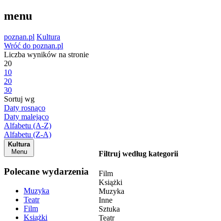
menu
poznan.pl
Kultura
Wróć do poznan.pl
Liczba wyników na stronie
20
10
20
30
Sortuj wg
Daty rosnąco
Daty malejąco
Alfabetu (A-Z)
Alfabetu (Z-A)
Kultura
Menu
Filtruj według kategorii
Polecane wydarzenia
Film
Książki
Muzyka
Muzyka
Teatr
Inne
Film
Sztuka
Książki
Teatr